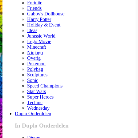
Fortnite
Friends
Gabby's Dollhouse
Harry Potter
Holiday & Event
Ideas
Jurassic World
Lego Movie
Minecraft
Ninjago
Overig
Pokemon
Polybag
Sculptures
Sonic
Speed Champions
Star Wars
Super Heroes
Technic
Wednesday
Duplo Onderdelen
In Duplo Onderdelen
Dieren