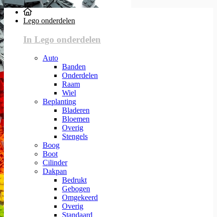
Lego onderdelen
In Lego onderdelen
Auto
Banden
Onderdelen
Raam
Wiel
Beplanting
Bladeren
Bloemen
Overig
Stengels
Boog
Boot
Cilinder
Dakpan
Bedrukt
Gebogen
Omgekeerd
Overig
Standaard