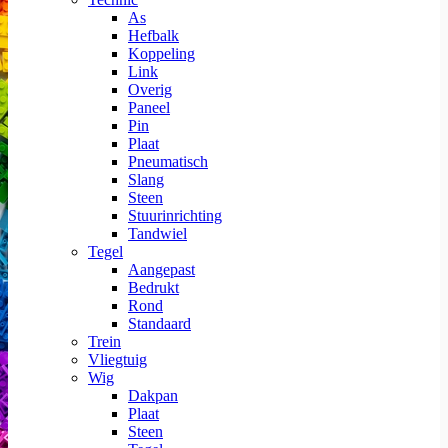
As
Hefbalk
Koppeling
Link
Overig
Paneel
Pin
Plaat
Pneumatisch
Slang
Steen
Stuurinrichting
Tandwiel
Tegel
Aangepast
Bedrukt
Rond
Standaard
Trein
Vliegtuig
Wig
Dakpan
Plaat
Steen