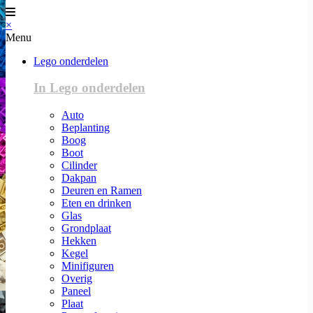
×
Menu
Lego onderdelen
In Lego onderdelen
Auto
Beplanting
Boog
Boot
Cilinder
Dakpan
Deuren en Ramen
Eten en drinken
Glas
Grondplaat
Hekken
Kegel
Minifiguren
Overig
Paneel
Plaat