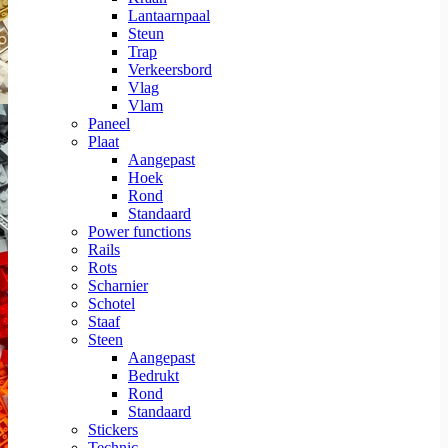
Lantaarnpaal
Steun
Trap
Verkeersbord
Vlag
Vlam
Paneel
Plaat
Aangepast
Hoek
Rond
Standaard
Power functions
Rails
Rots
Scharnier
Schotel
Staaf
Steen
Aangepast
Bedrukt
Rond
Standaard
Stickers
Technic