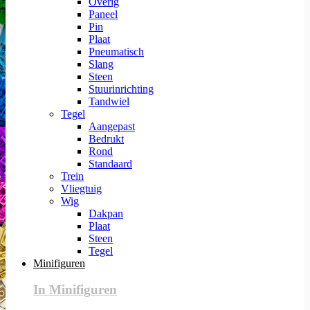
Overig
Paneel
Pin
Plaat
Pneumatisch
Slang
Steen
Stuurinrichting
Tandwiel
Tegel
Aangepast
Bedrukt
Rond
Standaard
Trein
Vliegtuig
Wig
Dakpan
Plaat
Steen
Tegel
Minifiguren
In Minifiguren