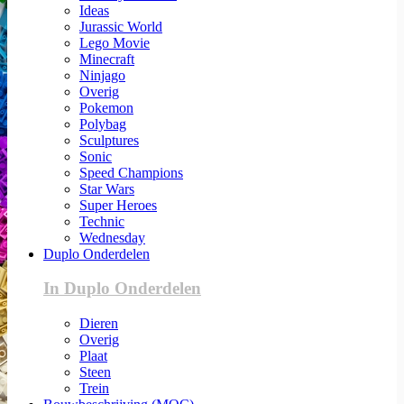
Ideas
Jurassic World
Lego Movie
Minecraft
Ninjago
Overig
Pokemon
Polybag
Sculptures
Sonic
Speed Champions
Star Wars
Super Heroes
Technic
Wednesday
Duplo Onderdelen
In Duplo Onderdelen
Dieren
Overig
Plaat
Steen
Trein