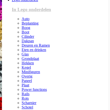
In Lego onderdelen
Auto
Beplanting
Boog
Boot
Cilinder
Dakpan
Deuren en Ramen
Eten en drinken
Glas
Grondplaat
Hekken
Kegel
Minifiguren
Overig
Paneel
Plaat
Power functions
Rails
Rots
Scharnier
Schotel