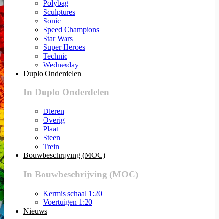
Polybag
Sculptures
Sonic
Speed Champions
Star Wars
Super Heroes
Technic
Wednesday
Duplo Onderdelen
In Duplo Onderdelen
Dieren
Overig
Plaat
Steen
Trein
Bouwbeschrijving (MOC)
In Bouwbeschrijving (MOC)
Kermis schaal 1:20
Voertuigen 1:20
Nieuws