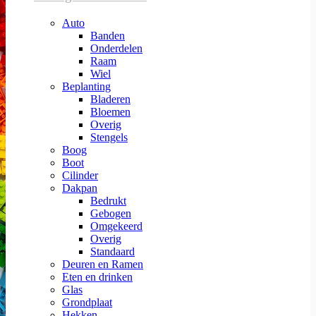
Auto
Banden
Onderdelen
Raam
Wiel
Beplanting
Bladeren
Bloemen
Overig
Stengels
Boog
Boot
Cilinder
Dakpan
Bedrukt
Gebogen
Omgekeerd
Overig
Standaard
Deuren en Ramen
Eten en drinken
Glas
Grondplaat
Hekken