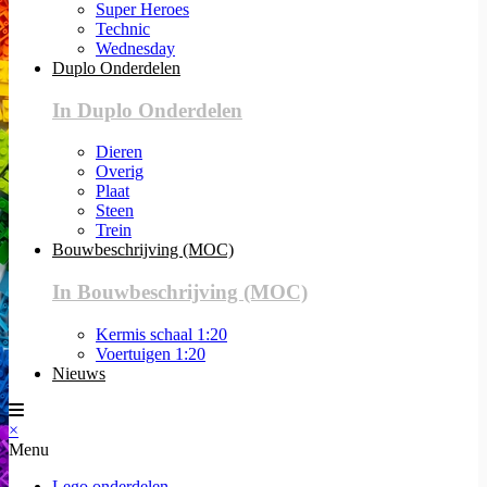
Super Heroes
Technic
Wednesday
Duplo Onderdelen
In Duplo Onderdelen
Dieren
Overig
Plaat
Steen
Trein
Bouwbeschrijving (MOC)
In Bouwbeschrijving (MOC)
Kermis schaal 1:20
Voertuigen 1:20
Nieuws
×
Menu
Lego onderdelen