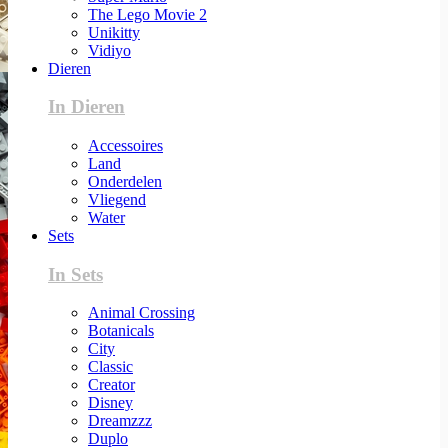
The Lego Movie 2
Unikitty
Vidiyo
Dieren
In Dieren
Accessoires
Land
Onderdelen
Vliegend
Water
Sets
In Sets
Animal Crossing
Botanicals
City
Classic
Creator
Disney
Dreamzzz
Duplo