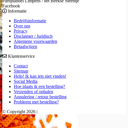
Partijhandel Limpens / het Beekse Steentje
Facebook
Informatie
Bedrijfsinformatie
Over ons
Privacy
Disclaimer / Juridisch
Algemene voorwaarden
Betaalwijzen
Klantenservice
Contact
Sitemap
Help! Ik kan iets niet vinden!
Social Media
Hoe plaats ik een bestelling?
Verzenden of ophalen
Annulering / retour bestelling
Probleem met bestelling?
© Copyright 2026 |