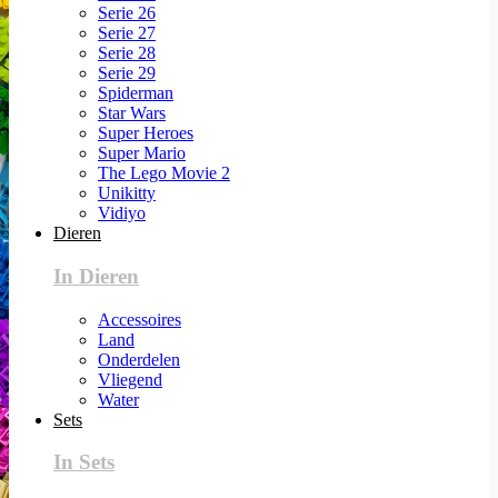
Serie 26
Serie 27
Serie 28
Serie 29
Spiderman
Star Wars
Super Heroes
Super Mario
The Lego Movie 2
Unikitty
Vidiyo
Dieren
In Dieren
Accessoires
Land
Onderdelen
Vliegend
Water
Sets
In Sets