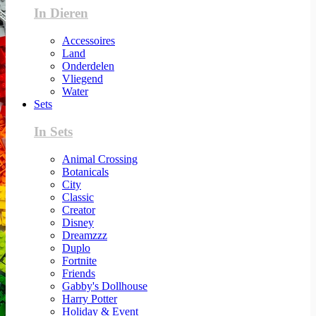
In Dieren
Accessoires
Land
Onderdelen
Vliegend
Water
Sets
In Sets
Animal Crossing
Botanicals
City
Classic
Creator
Disney
Dreamzzz
Duplo
Fortnite
Friends
Gabby's Dollhouse
Harry Potter
Holiday & Event