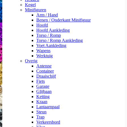
Kegel
Minifiguren
Arm / Hand
Benen / Onderkant Minifiguur
Hoofd
Hoofd Aankleding
Torso / Romp
Torso / Romp Aankleding
Voet Aankleding
Wapens
Werktuig
Overig
Antenne
Container
Draaischijf
Fiets
Garage
Glijbaan
Ketting
Kraan
Lantaarnpaal
Steun
Trap
Verkeersbord