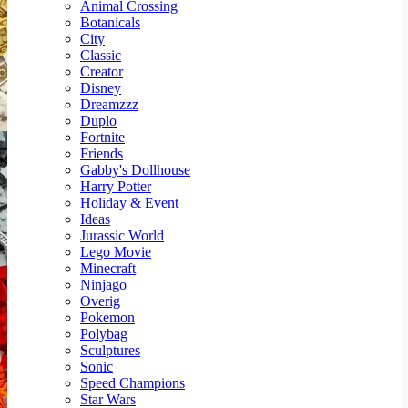
Animal Crossing
Botanicals
City
Classic
Creator
Disney
Dreamzzz
Duplo
Fortnite
Friends
Gabby's Dollhouse
Harry Potter
Holiday & Event
Ideas
Jurassic World
Lego Movie
Minecraft
Ninjago
Overig
Pokemon
Polybag
Sculptures
Sonic
Speed Champions
Star Wars