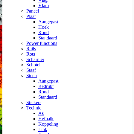
Vlag
Vlam
Paneel
Plaat
Aangepast
Hoek
Rond
Standaard
Power functions
Rails
Rots
Scharnier
Schotel
Staaf
Steen
Aangepast
Bedrukt
Rond
Standaard
Stickers
Technic
As
Hefbalk
Koppeling
Link