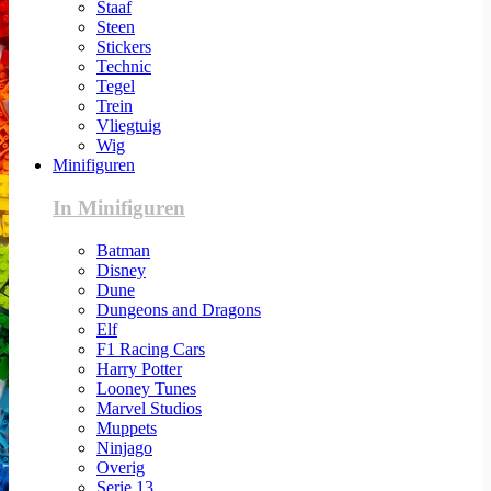
Staaf
Steen
Stickers
Technic
Tegel
Trein
Vliegtuig
Wig
Minifiguren
In Minifiguren
Batman
Disney
Dune
Dungeons and Dragons
Elf
F1 Racing Cars
Harry Potter
Looney Tunes
Marvel Studios
Muppets
Ninjago
Overig
Serie 13