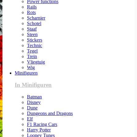
Power functions
Rails
Rots
Scharnier
Schotel
Staaf
Steen
Stickers
Technic
Tegel
Trein
Vliegtuig
Wig
Minifiguren
In Minifiguren
Batman
Disney
Dune
Dungeons and Dragons
Elf
F1 Racing Cars
Harry Potter
Looney Tunes