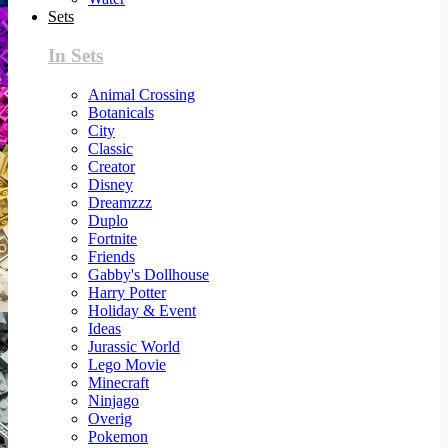
Sets
In Sets
Animal Crossing
Botanicals
City
Classic
Creator
Disney
Dreamzzz
Duplo
Fortnite
Friends
Gabby's Dollhouse
Harry Potter
Holiday & Event
Ideas
Jurassic World
Lego Movie
Minecraft
Ninjago
Overig
Pokemon