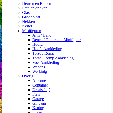
Deuren en Ramen
Eten en drinken
Glas
Grondplaat
Hekken
Kegel
Minifiguren
Arm / Hand
Benen / Onderkant Minifiguur
Hoofd
Hoofd Aankleding
Torso / Romp
Torso / Romp Aankleding
Voet Aankleding
Wapens
Werktuig
Overig
Antenne
Container
Draaischijf
Fiets
Garage
Glijbaan
Ketting
Kraan