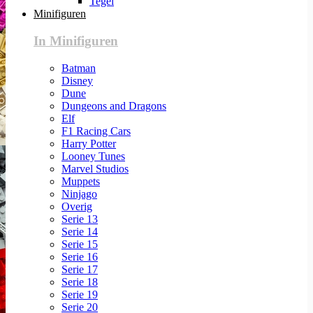
Tegel
Minifiguren
In Minifiguren
Batman
Disney
Dune
Dungeons and Dragons
Elf
F1 Racing Cars
Harry Potter
Looney Tunes
Marvel Studios
Muppets
Ninjago
Overig
Serie 13
Serie 14
Serie 15
Serie 16
Serie 17
Serie 18
Serie 19
Serie 20