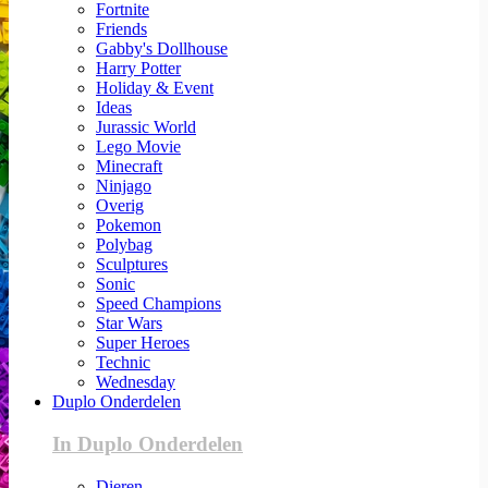
Fortnite
Friends
Gabby's Dollhouse
Harry Potter
Holiday & Event
Ideas
Jurassic World
Lego Movie
Minecraft
Ninjago
Overig
Pokemon
Polybag
Sculptures
Sonic
Speed Champions
Star Wars
Super Heroes
Technic
Wednesday
Duplo Onderdelen
In Duplo Onderdelen
Dieren