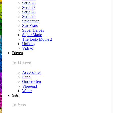
Serie 26
Serie 27
Serie 28
Serie 29
Spiderman
Star Wars
Super Heroes
Super Mario
The Lego Movie 2
Unikitty
Vidiyo
Dieren
In Dieren
Accessoires
Land
Onderdelen
Vliegend
Water
Sets
In Sets