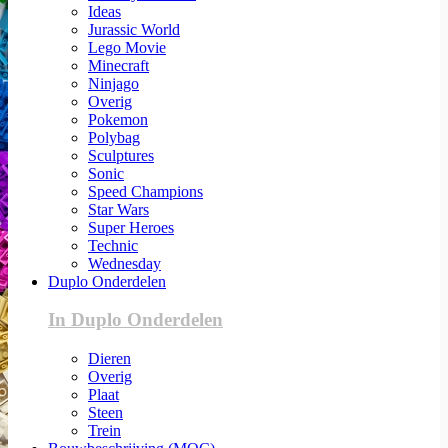
Ideas
Jurassic World
Lego Movie
Minecraft
Ninjago
Overig
Pokemon
Polybag
Sculptures
Sonic
Speed Champions
Star Wars
Super Heroes
Technic
Wednesday
Duplo Onderdelen
In Duplo Onderdelen
Dieren
Overig
Plaat
Steen
Trein