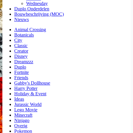
Wednesday
Duplo Onderdelen
Bouwbeschrijving (MOC)
Nieuws
Animal Crossing
Botanicals
City
Classic
Creator
Disney
Dreamzzz
Duplo
Fortnite
Friends
Gabby's Dollhouse
Harry Potter
Holiday & Event
Ideas
Jurassic World
Lego Movie
Minecraft
Ninjago
Overig
Pokemon