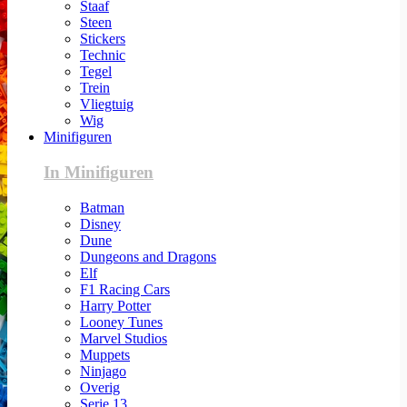
Staaf
Steen
Stickers
Technic
Tegel
Trein
Vliegtuig
Wig
Minifiguren
In Minifiguren
Batman
Disney
Dune
Dungeons and Dragons
Elf
F1 Racing Cars
Harry Potter
Looney Tunes
Marvel Studios
Muppets
Ninjago
Overig
Serie 13