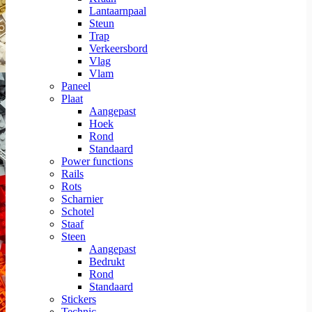
Lantaarnpaal
Steun
Trap
Verkeersbord
Vlag
Vlam
Paneel
Plaat
Aangepast
Hoek
Rond
Standaard
Power functions
Rails
Rots
Scharnier
Schotel
Staaf
Steen
Aangepast
Bedrukt
Rond
Standaard
Stickers
Technic