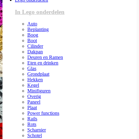
In Lego onderdelen
Auto
Beplanting
Boog
Boot
Cilinder
Dakpan
Deuren en Ramen
Eten en drinken
Glas
Grondplaat
Hekken
Kegel
Minifiguren
Overig
Paneel
Plaat
Power functions
Rails
Rots
Scharnier
Schotel