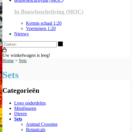
Bouwbeschrijving (MOC)
In Bouwbeschrijving (MOC)
Kermis schaal 1:20
Voertuigen 1:20
Nieuws
Zoeken
Uw winkelwagen is leeg!
Home
>
Sets
Sets
Categorieën
Lego onderdelen
Minifiguren
Dieren
Sets
Animal Crossing
Botanicals