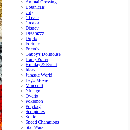
Animal Crossing
Botanicals
City
Classic
Creator
Disney
Dreamzzz
Duplo
Fortnite
Friends
Gabby's Dollhouse
Harry Potter
Holiday & Event
Ideas
Jurassic World
Lego Movie
Minecraft
Ninjago
Overig
Pokemon
Polybag
Sculptures
Sonic
Speed Champions
Star Wars