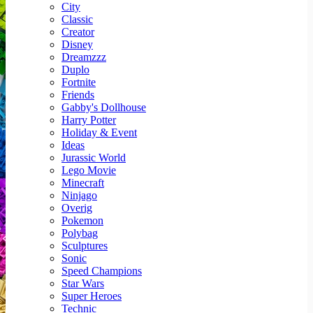
City
Classic
Creator
Disney
Dreamzzz
Duplo
Fortnite
Friends
Gabby's Dollhouse
Harry Potter
Holiday & Event
Ideas
Jurassic World
Lego Movie
Minecraft
Ninjago
Overig
Pokemon
Polybag
Sculptures
Sonic
Speed Champions
Star Wars
Super Heroes
Technic