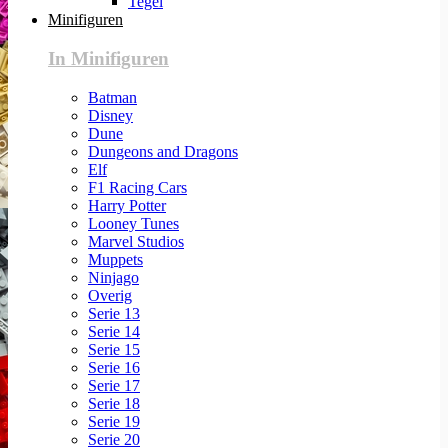
Tegel
Minifiguren
In Minifiguren
Batman
Disney
Dune
Dungeons and Dragons
Elf
F1 Racing Cars
Harry Potter
Looney Tunes
Marvel Studios
Muppets
Ninjago
Overig
Serie 13
Serie 14
Serie 15
Serie 16
Serie 17
Serie 18
Serie 19
Serie 20