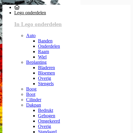
Lego onderdelen
In Lego onderdelen
Auto
Banden
Onderdelen
Raam
Wiel
Beplanting
Bladeren
Bloemen
Overig
Stengels
Boog
Boot
Cilinder
Dakpan
Bedrukt
Gebogen
Omgekeerd
Overig
Standaard