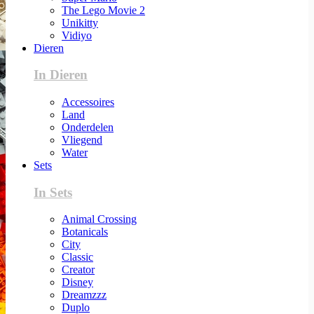
The Lego Movie 2
Unikitty
Vidiyo
Dieren
In Dieren
Accessoires
Land
Onderdelen
Vliegend
Water
Sets
In Sets
Animal Crossing
Botanicals
City
Classic
Creator
Disney
Dreamzzz
Duplo