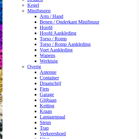
Kegel
Minifiguren
Arm / Hand
Benen / Onderkant Minifiguur
Hoofd
Hoofd Aankleding
Torso / Romp
Torso / Romp Aankleding
Voet Aankleding
Wapens
Werktuig
Overig
Antenne
Container
Draaischijf
Fiets
Garage
Glijbaan
Ketting
Kraan
Lantaarnpaal
Steun
Trap
Verkeersbord