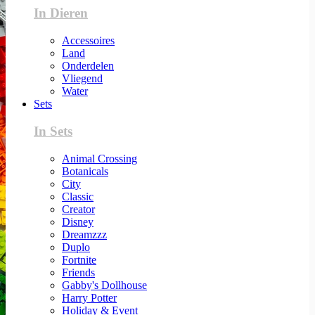
In Dieren
Accessoires
Land
Onderdelen
Vliegend
Water
Sets
In Sets
Animal Crossing
Botanicals
City
Classic
Creator
Disney
Dreamzzz
Duplo
Fortnite
Friends
Gabby's Dollhouse
Harry Potter
Holiday & Event