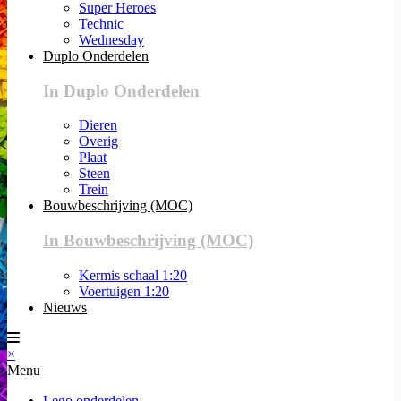
Super Heroes
Technic
Wednesday
Duplo Onderdelen
In Duplo Onderdelen
Dieren
Overig
Plaat
Steen
Trein
Bouwbeschrijving (MOC)
In Bouwbeschrijving (MOC)
Kermis schaal 1:20
Voertuigen 1:20
Nieuws
×
Menu
Lego onderdelen