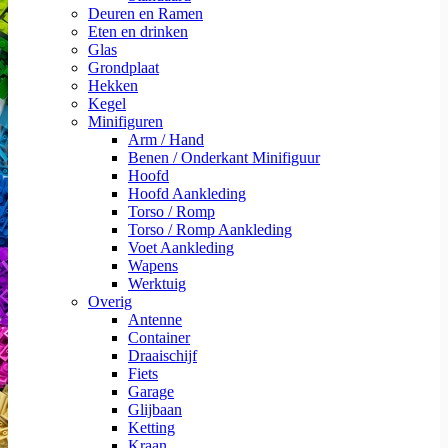
Deuren en Ramen
Eten en drinken
Glas
Grondplaat
Hekken
Kegel
Minifiguren
Arm / Hand
Benen / Onderkant Minifiguur
Hoofd
Hoofd Aankleding
Torso / Romp
Torso / Romp Aankleding
Voet Aankleding
Wapens
Werktuig
Overig
Antenne
Container
Draaischijf
Fiets
Garage
Glijbaan
Ketting
Kraan