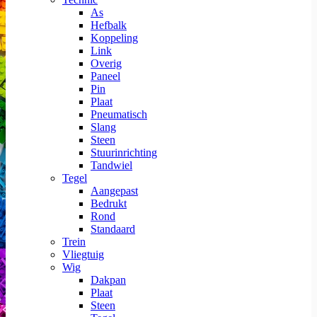
As
Hefbalk
Koppeling
Link
Overig
Paneel
Pin
Plaat
Pneumatisch
Slang
Steen
Stuurinrichting
Tandwiel
Tegel
Aangepast
Bedrukt
Rond
Standaard
Trein
Vliegtuig
Wig
Dakpan
Plaat
Steen