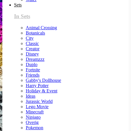
Sets
In Sets
Animal Crossing
Botanicals
City
Classic
Creator
Disney
Dreamzzz
Duplo
Fortnite
Friends
Gabby's Dollhouse
Harry Potter
Holiday & Event
Ideas
Jurassic World
Lego Movie
Minecraft
Ninjago
Overig
Pokemon