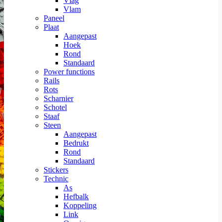
Vlag
Vlam
Paneel
Plaat
Aangepast
Hoek
Rond
Standaard
Power functions
Rails
Rots
Scharnier
Schotel
Staaf
Steen
Aangepast
Bedrukt
Rond
Standaard
Stickers
Technic
As
Hefbalk
Koppeling
Link