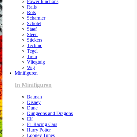
Power functions
Rails
Rots
Scharnier
Schotel
Staaf
Steen
Stickers
Technic
Tegel
Trein
Vliegtuig
Wig
Minifiguren
In Minifiguren
Batman
Disney
Dune
Dungeons and Dragons
Elf
F1 Racing Cars
Harry Potter
Looney Tunes