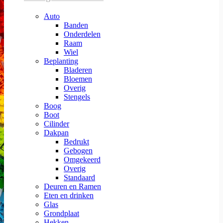
Auto
Banden
Onderdelen
Raam
Wiel
Beplanting
Bladeren
Bloemen
Overig
Stengels
Boog
Boot
Cilinder
Dakpan
Bedrukt
Gebogen
Omgekeerd
Overig
Standaard
Deuren en Ramen
Eten en drinken
Glas
Grondplaat
Hekken