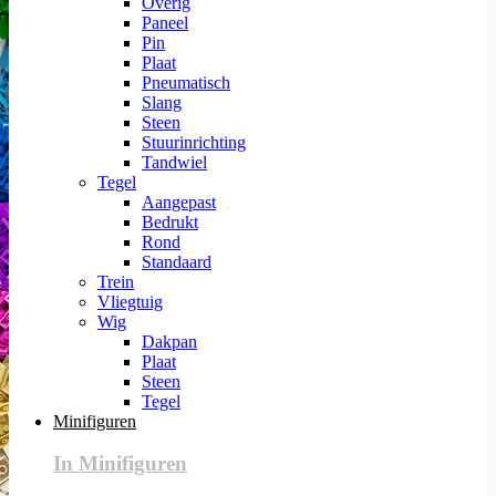
Overig
Paneel
Pin
Plaat
Pneumatisch
Slang
Steen
Stuurinrichting
Tandwiel
Tegel
Aangepast
Bedrukt
Rond
Standaard
Trein
Vliegtuig
Wig
Dakpan
Plaat
Steen
Tegel
Minifiguren
In Minifiguren