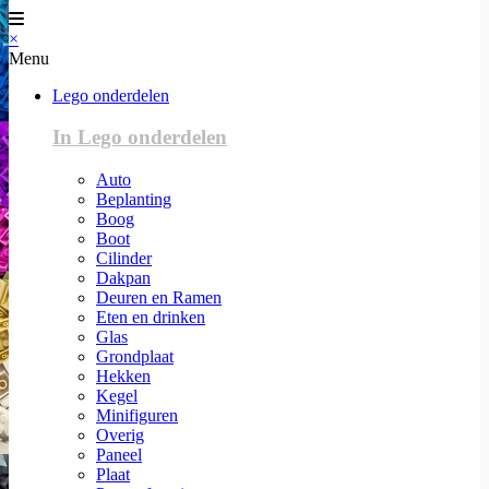
×
Menu
Lego onderdelen
In Lego onderdelen
Auto
Beplanting
Boog
Boot
Cilinder
Dakpan
Deuren en Ramen
Eten en drinken
Glas
Grondplaat
Hekken
Kegel
Minifiguren
Overig
Paneel
Plaat