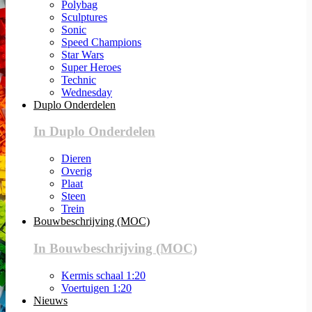
Polybag
Sculptures
Sonic
Speed Champions
Star Wars
Super Heroes
Technic
Wednesday
Duplo Onderdelen
In Duplo Onderdelen
Dieren
Overig
Plaat
Steen
Trein
Bouwbeschrijving (MOC)
In Bouwbeschrijving (MOC)
Kermis schaal 1:20
Voertuigen 1:20
Nieuws