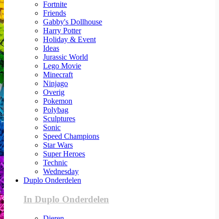
Fortnite
Friends
Gabby's Dollhouse
Harry Potter
Holiday & Event
Ideas
Jurassic World
Lego Movie
Minecraft
Ninjago
Overig
Pokemon
Polybag
Sculptures
Sonic
Speed Champions
Star Wars
Super Heroes
Technic
Wednesday
Duplo Onderdelen
In Duplo Onderdelen
Dieren