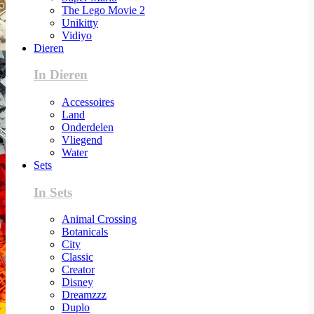
The Lego Movie 2
Unikitty
Vidiyo
Dieren
In Dieren
Accessoires
Land
Onderdelen
Vliegend
Water
Sets
In Sets
Animal Crossing
Botanicals
City
Classic
Creator
Disney
Dreamzzz
Duplo