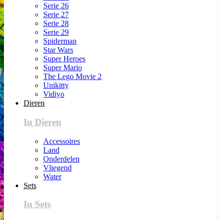
Serie 26
Serie 27
Serie 28
Serie 29
Spiderman
Star Wars
Super Heroes
Super Mario
The Lego Movie 2
Unikitty
Vidiyo
Dieren
In Dieren
Accessoires
Land
Onderdelen
Vliegend
Water
Sets
In Sets