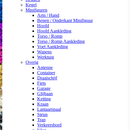
Kegel
Minifiguren
Arm / Hand
Benen / Onderkant Minifiguur
Hoofd
Hoofd Aankleding
Torso / Romp
Torso / Romp Aankleding
Voet Aankleding
Wapens
Werktuig
Overig
Antenne
Container
Draaischijf
Fiets
Garage
Glijbaan
Ketting
Kraan
Lantaarnpaal
Steun
Trap
Verkeersbord