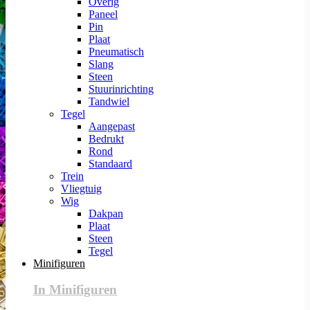
Overig
Paneel
Pin
Plaat
Pneumatisch
Slang
Steen
Stuurinrichting
Tandwiel
Tegel
Aangepast
Bedrukt
Rond
Standaard
Trein
Vliegtuig
Wig
Dakpan
Plaat
Steen
Tegel
Minifiguren
In Minifiguren