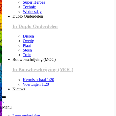
Super Heroes
Technic
Wednesday
Duplo Onderdelen
In Duplo Onderdelen
Dieren
Overig
Plaat
Steen
Trein
Bouwbeschrijving (MOC)
In Bouwbeschrijving (MOC)
Kermis schaal 1:20
Voertuigen 1:20
Nieuws
×
Menu
Lego onderdelen