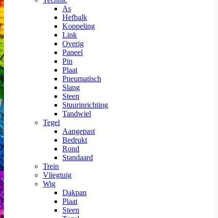
As
Hefbalk
Koppeling
Link
Overig
Paneel
Pin
Plaat
Pneumatisch
Slang
Steen
Stuurinrichting
Tandwiel
Tegel
Aangepast
Bedrukt
Rond
Standaard
Trein
Vliegtuig
Wig
Dakpan
Plaat
Steen