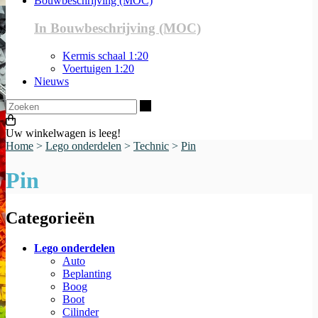
Bouwbeschrijving (MOC)
In Bouwbeschrijving (MOC)
Kermis schaal 1:20
Voertuigen 1:20
Nieuws
Zoeken
Uw winkelwagen is leeg!
Home
>
Lego onderdelen
>
Technic
>
Pin
Pin
Categorieën
Lego onderdelen
Auto
Beplanting
Boog
Boot
Cilinder