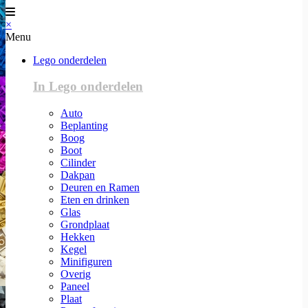
×
Menu
Lego onderdelen
In Lego onderdelen
Auto
Beplanting
Boog
Boot
Cilinder
Dakpan
Deuren en Ramen
Eten en drinken
Glas
Grondplaat
Hekken
Kegel
Minifiguren
Overig
Paneel
Plaat