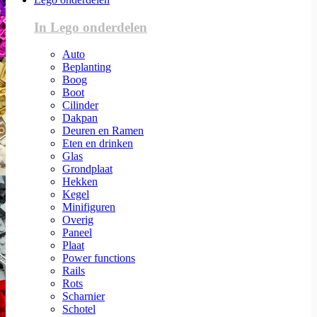
In Lego onderdelen
Auto
Beplanting
Boog
Boot
Cilinder
Dakpan
Deuren en Ramen
Eten en drinken
Glas
Grondplaat
Hekken
Kegel
Minifiguren
Overig
Paneel
Plaat
Power functions
Rails
Rots
Scharnier
Schotel