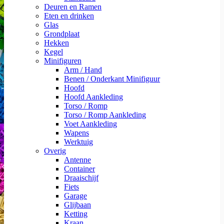
Deuren en Ramen
Eten en drinken
Glas
Grondplaat
Hekken
Kegel
Minifiguren
Arm / Hand
Benen / Onderkant Minifiguur
Hoofd
Hoofd Aankleding
Torso / Romp
Torso / Romp Aankleding
Voet Aankleding
Wapens
Werktuig
Overig
Antenne
Container
Draaischijf
Fiets
Garage
Glijbaan
Ketting
Kraan