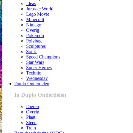
Ideas
Jurassic World
Lego Movie
Minecraft
Ninjago
Overig
Pokemon
Polybag
Sculptures
Sonic
Speed Champions
Star Wars
Super Heroes
Technic
Wednesday
Duplo Onderdelen
In Duplo Onderdelen
Dieren
Overig
Plaat
Steen
Trein