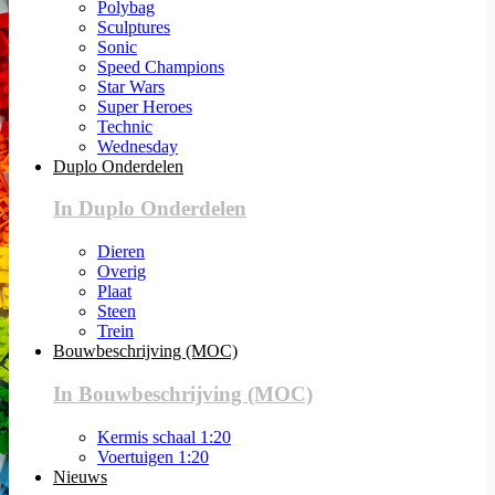
Polybag
Sculptures
Sonic
Speed Champions
Star Wars
Super Heroes
Technic
Wednesday
Duplo Onderdelen
In Duplo Onderdelen
Dieren
Overig
Plaat
Steen
Trein
Bouwbeschrijving (MOC)
In Bouwbeschrijving (MOC)
Kermis schaal 1:20
Voertuigen 1:20
Nieuws