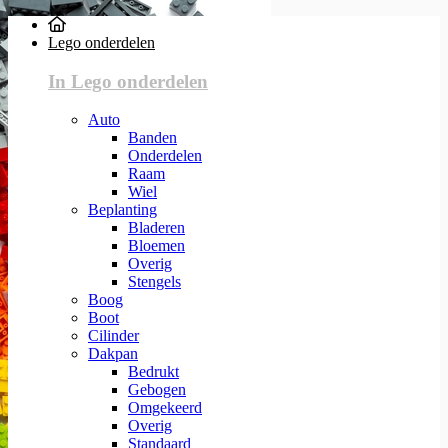
Lego onderdelen
In Lego onderdelen
Auto
Banden
Onderdelen
Raam
Wiel
Beplanting
Bladeren
Bloemen
Overig
Stengels
Boog
Boot
Cilinder
Dakpan
Bedrukt
Gebogen
Omgekeerd
Overig
Standaard