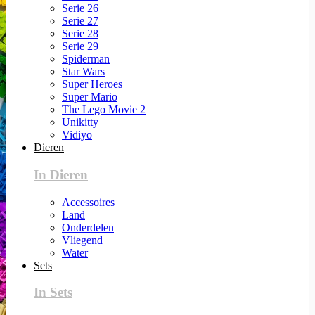
Serie 26
Serie 27
Serie 28
Serie 29
Spiderman
Star Wars
Super Heroes
Super Mario
The Lego Movie 2
Unikitty
Vidiyo
Dieren
In Dieren
Accessoires
Land
Onderdelen
Vliegend
Water
Sets
In Sets