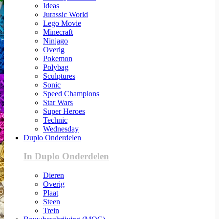
Ideas
Jurassic World
Lego Movie
Minecraft
Ninjago
Overig
Pokemon
Polybag
Sculptures
Sonic
Speed Champions
Star Wars
Super Heroes
Technic
Wednesday
Duplo Onderdelen
In Duplo Onderdelen
Dieren
Overig
Plaat
Steen
Trein