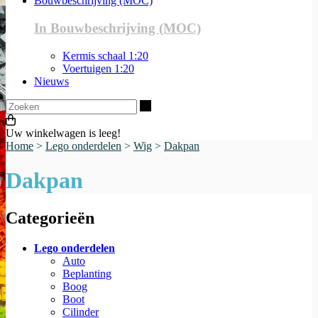
Bouwbeschrijving (MOC)
In Bouwbeschrijving (MOC)
Kermis schaal 1:20
Voertuigen 1:20
Nieuws
Zoeken
Uw winkelwagen is leeg!
Home
>
Lego onderdelen
>
Wig
>
Dakpan
Dakpan
Categorieën
Lego onderdelen
Auto
Beplanting
Boog
Boot
Cilinder