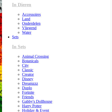
In Dieren
Accessoires
Land
Onderdelen
Vliegend
Water
Sets
In Sets
Animal Crossing
Botanicals
City
Classic
Creator
Disney
Dreamzzz
Duplo
Fortnite
Friends
Gabby's Dollhouse
Harry Potter
Holiday & Event