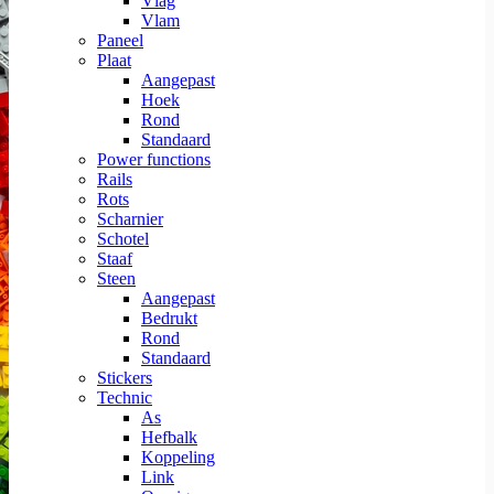
Vlag
Vlam
Paneel
Plaat
Aangepast
Hoek
Rond
Standaard
Power functions
Rails
Rots
Scharnier
Schotel
Staaf
Steen
Aangepast
Bedrukt
Rond
Standaard
Stickers
Technic
As
Hefbalk
Koppeling
Link