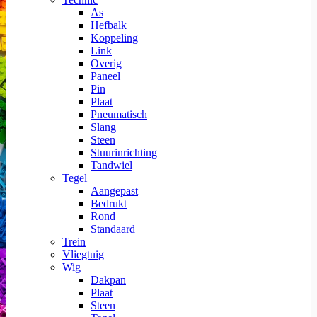
As
Hefbalk
Koppeling
Link
Overig
Paneel
Pin
Plaat
Pneumatisch
Slang
Steen
Stuurinrichting
Tandwiel
Tegel
Aangepast
Bedrukt
Rond
Standaard
Trein
Vliegtuig
Wig
Dakpan
Plaat
Steen