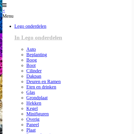
×
Menu
Lego onderdelen
In Lego onderdelen
Auto
Beplanting
Boog
Boot
Cilinder
Dakpan
Deuren en Ramen
Eten en drinken
Glas
Grondplaat
Hekken
Kegel
Minifiguren
Overig
Paneel
Plaat