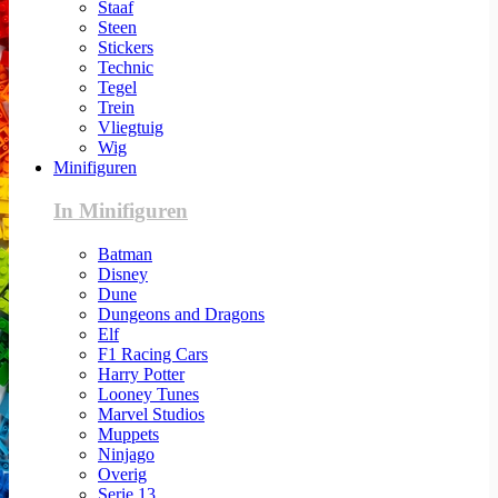
Staaf
Steen
Stickers
Technic
Tegel
Trein
Vliegtuig
Wig
Minifiguren
In Minifiguren
Batman
Disney
Dune
Dungeons and Dragons
Elf
F1 Racing Cars
Harry Potter
Looney Tunes
Marvel Studios
Muppets
Ninjago
Overig
Serie 13