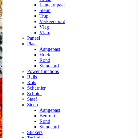
Lantaarnpaal
Steun
Trap
Verkeersbord
Vlag
Vlam
Paneel
Plaat
Aangepast
Hoek
Rond
Standaard
Power functions
Rails
Rots
Scharnier
Schotel
Staaf
Steen
Aangepast
Bedrukt
Rond
Standaard
Stickers
Technic