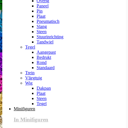
Overig
Paneel
Pin
Plaat
Pneumatisch
Slang
Steen
Stuurinrichting
Tandwiel
Tegel
Aangepast
Bedrukt
Rond
Standaard
Trein
Vliegtuig
Wig
Dakpan
Plaat
Steen
Tegel
Minifiguren
In Minifiguren