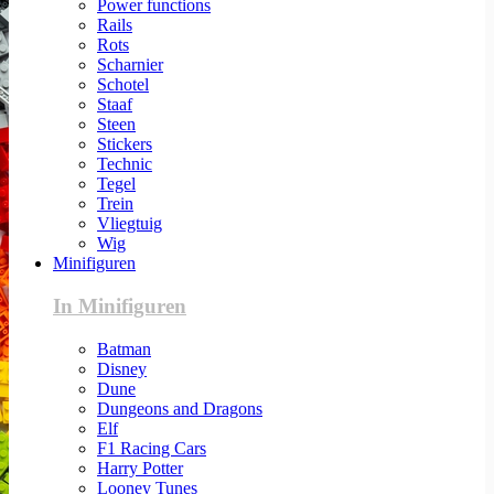
Power functions
Rails
Rots
Scharnier
Schotel
Staaf
Steen
Stickers
Technic
Tegel
Trein
Vliegtuig
Wig
Minifiguren
In Minifiguren
Batman
Disney
Dune
Dungeons and Dragons
Elf
F1 Racing Cars
Harry Potter
Looney Tunes