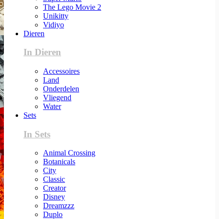
The Lego Movie 2
Unikitty
Vidiyo
Dieren
In Dieren
Accessoires
Land
Onderdelen
Vliegend
Water
Sets
In Sets
Animal Crossing
Botanicals
City
Classic
Creator
Disney
Dreamzzz
Duplo