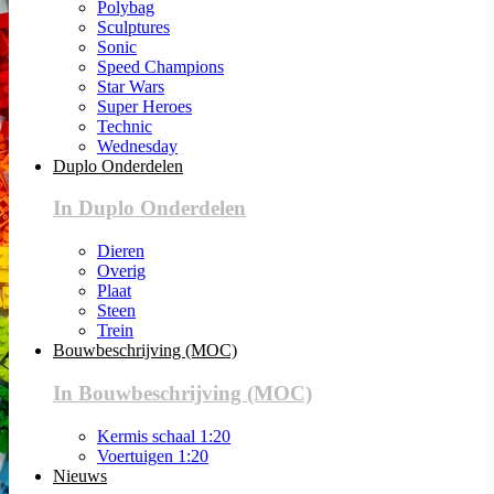
Polybag
Sculptures
Sonic
Speed Champions
Star Wars
Super Heroes
Technic
Wednesday
Duplo Onderdelen
In Duplo Onderdelen
Dieren
Overig
Plaat
Steen
Trein
Bouwbeschrijving (MOC)
In Bouwbeschrijving (MOC)
Kermis schaal 1:20
Voertuigen 1:20
Nieuws