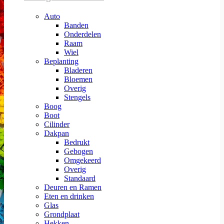
Auto
Banden
Onderdelen
Raam
Wiel
Beplanting
Bladeren
Bloemen
Overig
Stengels
Boog
Boot
Cilinder
Dakpan
Bedrukt
Gebogen
Omgekeerd
Overig
Standaard
Deuren en Ramen
Eten en drinken
Glas
Grondplaat
Hekken