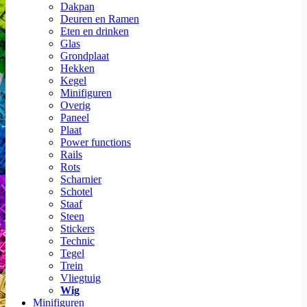
Dakpan
Deuren en Ramen
Eten en drinken
Glas
Grondplaat
Hekken
Kegel
Minifiguren
Overig
Paneel
Plaat
Power functions
Rails
Rots
Scharnier
Schotel
Staaf
Steen
Stickers
Technic
Tegel
Trein
Vliegtuig
Wig
Minifiguren