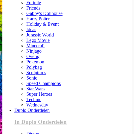
Fortnite
Friends
Gabby's Dollhouse
Harry Potter
Holiday & Event
Ideas
Jurassic World
Lego Movie
Minecraft
Ninjago
Overig
Pokemon
Polybag
Sculptures
Sonic
Speed Champions
Star Wars
Super Heroes
Technic
Wednesday
Duplo Onderdelen
In Duplo Onderdelen
Dieren