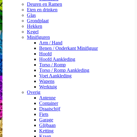
Deuren en Ramen
Eten en drinken
Glas
Grondplaat
Hekken
Kegel
Minifiguren
Arm / Hand
Benen / Onderkant Minifiguur
Hoofd
Hoofd Aankleding
Torso / Romp
Torso / Romp Aankleding
Voet Aankleding
Wapens
Werktuig
Overig
Antenne
Container
Draaischijf
Fiets
Garage
Glijbaan
Ketting
Kraan