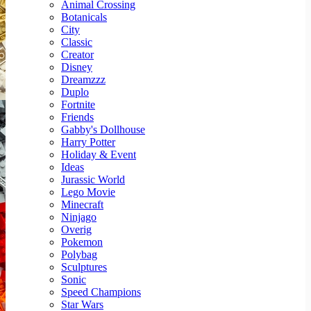
Animal Crossing
Botanicals
City
Classic
Creator
Disney
Dreamzzz
Duplo
Fortnite
Friends
Gabby's Dollhouse
Harry Potter
Holiday & Event
Ideas
Jurassic World
Lego Movie
Minecraft
Ninjago
Overig
Pokemon
Polybag
Sculptures
Sonic
Speed Champions
Star Wars