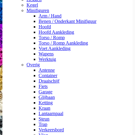
Kegel
Minifiguren
Arm / Hand
Benen / Onderkant Minifiguur
Hoofd
Hoofd Aankleding
Torso / Romp
Torso / Romp Aankleding
Voet Aankleding
Wapens
Werktuig
Overig
Antenne
Container
Draaischijf
Fiets
Garage
Glijbaan
Ketting
Kraan
Lantaarnpaal
Steun
Trap
Verkeersbord