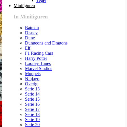
Tegel
Minifiguren
In Minifiguren
Batman
Disney
Dune
Dungeons and Dragons
Elf
F1 Racing Cars
Harry Potter
Looney Tunes
Marvel Studios
Muppets
Ninjago
Overig
Serie 13
Serie 14
Serie 15
Serie 16
Serie 17
Serie 18
Serie 19
Serie 20