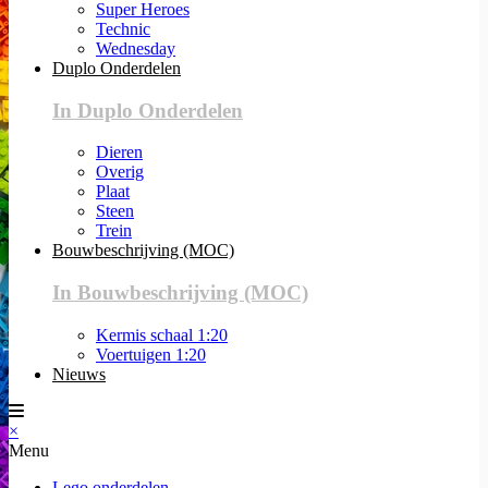
Super Heroes
Technic
Wednesday
Duplo Onderdelen
In Duplo Onderdelen
Dieren
Overig
Plaat
Steen
Trein
Bouwbeschrijving (MOC)
In Bouwbeschrijving (MOC)
Kermis schaal 1:20
Voertuigen 1:20
Nieuws
×
Menu
Lego onderdelen