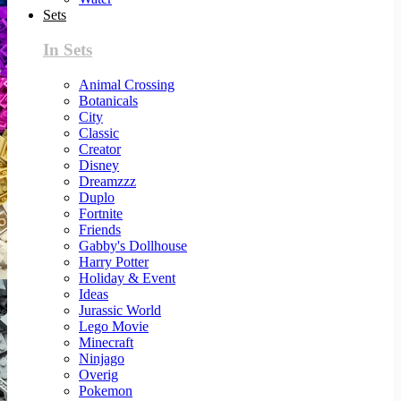
Sets
In Sets
Animal Crossing
Botanicals
City
Classic
Creator
Disney
Dreamzzz
Duplo
Fortnite
Friends
Gabby's Dollhouse
Harry Potter
Holiday & Event
Ideas
Jurassic World
Lego Movie
Minecraft
Ninjago
Overig
Pokemon