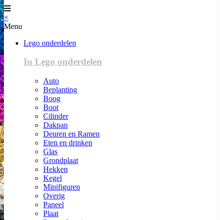
×
Menu
Lego onderdelen
In Lego onderdelen
Auto
Beplanting
Boog
Boot
Cilinder
Dakpan
Deuren en Ramen
Eten en drinken
Glas
Grondplaat
Hekken
Kegel
Minifiguren
Overig
Paneel
Plaat