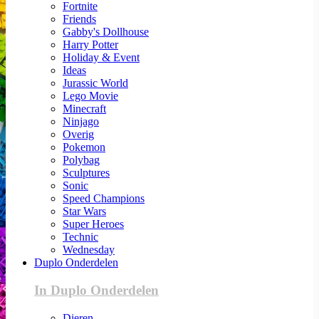
Fortnite
Friends
Gabby's Dollhouse
Harry Potter
Holiday & Event
Ideas
Jurassic World
Lego Movie
Minecraft
Ninjago
Overig
Pokemon
Polybag
Sculptures
Sonic
Speed Champions
Star Wars
Super Heroes
Technic
Wednesday
Duplo Onderdelen
In Duplo Onderdelen
Dieren