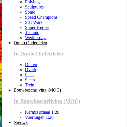
Polybag
Sculptures
Sonic
Speed Champions
Star Wars
Super Heroes
Technic
Wednesday
Duplo Onderdelen
In Duplo Onderdelen
Dieren
Overig
Plaat
Steen
Trein
Bouwbeschrijving (MOC)
In Bouwbeschrijving (MOC)
Kermis schaal 1:20
Voertuigen 1:20
Nieuws