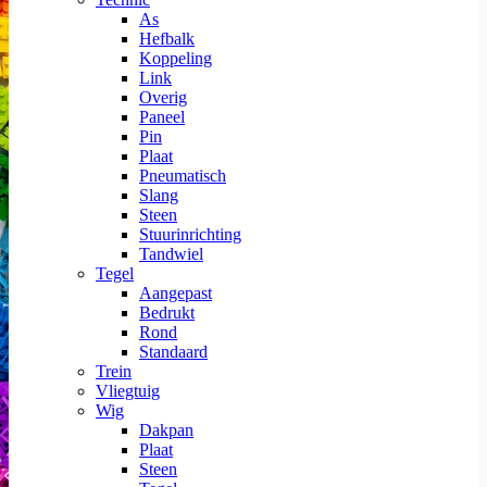
As
Hefbalk
Koppeling
Link
Overig
Paneel
Pin
Plaat
Pneumatisch
Slang
Steen
Stuurinrichting
Tandwiel
Tegel
Aangepast
Bedrukt
Rond
Standaard
Trein
Vliegtuig
Wig
Dakpan
Plaat
Steen