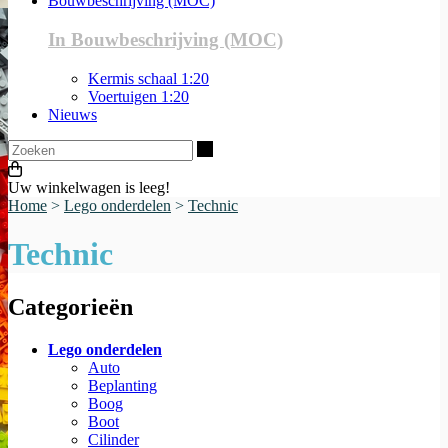
Bouwbeschrijving (MOC)
In Bouwbeschrijving (MOC)
Kermis schaal 1:20
Voertuigen 1:20
Nieuws
Zoeken
Uw winkelwagen is leeg!
Home
>
Lego onderdelen
>
Technic
Technic
Categorieën
Lego onderdelen
Auto
Beplanting
Boog
Boot
Cilinder