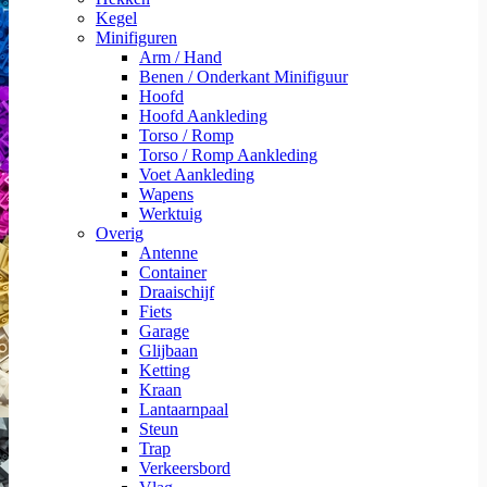
Kegel
Minifiguren
Arm / Hand
Benen / Onderkant Minifiguur
Hoofd
Hoofd Aankleding
Torso / Romp
Torso / Romp Aankleding
Voet Aankleding
Wapens
Werktuig
Overig
Antenne
Container
Draaischijf
Fiets
Garage
Glijbaan
Ketting
Kraan
Lantaarnpaal
Steun
Trap
Verkeersbord