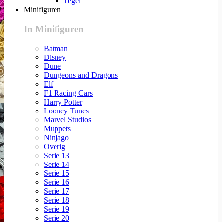
Tegel
Minifiguren
In Minifiguren
Batman
Disney
Dune
Dungeons and Dragons
Elf
F1 Racing Cars
Harry Potter
Looney Tunes
Marvel Studios
Muppets
Ninjago
Overig
Serie 13
Serie 14
Serie 15
Serie 16
Serie 17
Serie 18
Serie 19
Serie 20