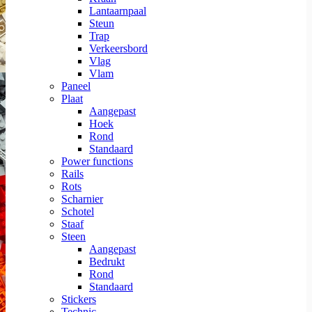
Lantaarnpaal
Steun
Trap
Verkeersbord
Vlag
Vlam
Paneel
Plaat
Aangepast
Hoek
Rond
Standaard
Power functions
Rails
Rots
Scharnier
Schotel
Staaf
Steen
Aangepast
Bedrukt
Rond
Standaard
Stickers
Technic