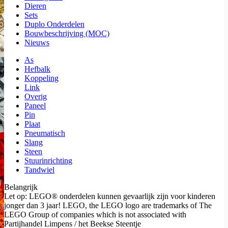
Dieren
Sets
Duplo Onderdelen
Bouwbeschrijving (MOC)
Nieuws
As
Hefbalk
Koppeling
Link
Overig
Paneel
Pin
Plaat
Pneumatisch
Slang
Steen
Stuurinrichting
Tandwiel
Belangrijk
Let op: LEGO® onderdelen kunnen gevaarlijk zijn voor kinderen
jonger dan 3 jaar! LEGO, the LEGO logo are trademarks of The
LEGO Group of companies which is not associated with
Partijhandel Limpens / het Beekse Steentje