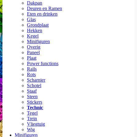
Dakpan
Deuren en Ramen
Eten en drinken
Glas
Grondplaat
Hekken
Kegel
Minifiguren
Overig
Paneel
Plaat
Power functions
Rails
Rots
Scharnier
Schotel
Staaf
Steen
Stickers
Technic
Tegel
Trein
Vliegtuig
Wig
Minifiguren