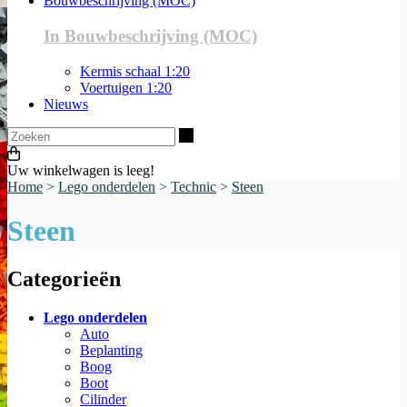
Bouwbeschrijving (MOC)
In Bouwbeschrijving (MOC)
Kermis schaal 1:20
Voertuigen 1:20
Nieuws
Zoeken
Uw winkelwagen is leeg!
Home
>
Lego onderdelen
>
Technic
>
Steen
Steen
Categorieën
Lego onderdelen
Auto
Beplanting
Boog
Boot
Cilinder