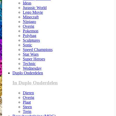
Ideas
Jurassic World
Lego Movie
Minecraft
Ninjago
Overig
Pokemon
Polybag
Sculptures
Sonic
Speed Champions
Star Wars
Super Heroes
Technic
Wednesday
Duplo Onderdelen
In Duplo Onderdelen
Dieren
Overig
Plaat
Steen
Trein