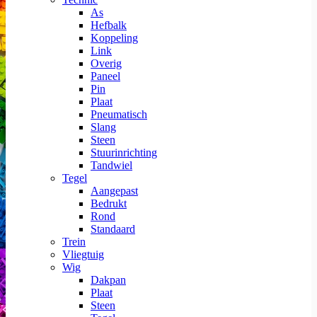
As
Hefbalk
Koppeling
Link
Overig
Paneel
Pin
Plaat
Pneumatisch
Slang
Steen
Stuurinrichting
Tandwiel
Tegel
Aangepast
Bedrukt
Rond
Standaard
Trein
Vliegtuig
Wig
Dakpan
Plaat
Steen