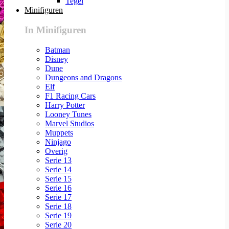
Tegel
Minifiguren
In Minifiguren
Batman
Disney
Dune
Dungeons and Dragons
Elf
F1 Racing Cars
Harry Potter
Looney Tunes
Marvel Studios
Muppets
Ninjago
Overig
Serie 13
Serie 14
Serie 15
Serie 16
Serie 17
Serie 18
Serie 19
Serie 20