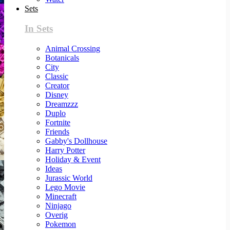
Sets
In Sets
Animal Crossing
Botanicals
City
Classic
Creator
Disney
Dreamzzz
Duplo
Fortnite
Friends
Gabby's Dollhouse
Harry Potter
Holiday & Event
Ideas
Jurassic World
Lego Movie
Minecraft
Ninjago
Overig
Pokemon