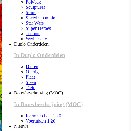
Polybag
Sculptures
Sonic
Speed Champions
Star Wars
Super Heroes
Technic
Wednesday
Duplo Onderdelen
In Duplo Onderdelen
Dieren
Overig
Plaat
Steen
Trein
Bouwbeschrijving (MOC)
In Bouwbeschrijving (MOC)
Kermis schaal 1:20
Voertuigen 1:20
Nieuws