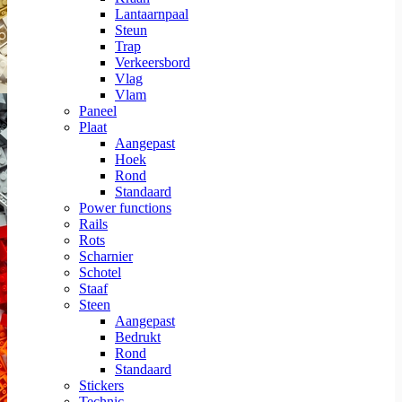
Lantaarnpaal
Steun
Trap
Verkeersbord
Vlag
Vlam
Paneel
Plaat
Aangepast
Hoek
Rond
Standaard
Power functions
Rails
Rots
Scharnier
Schotel
Staaf
Steen
Aangepast
Bedrukt
Rond
Standaard
Stickers
Technic