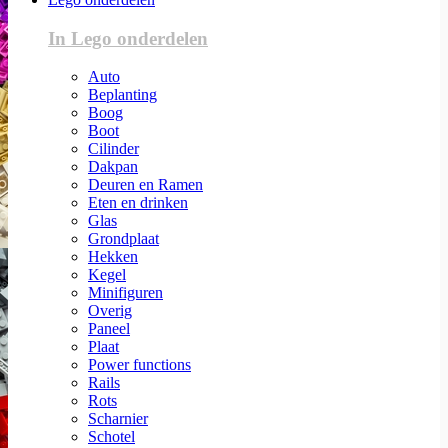
In Lego onderdelen
Auto
Beplanting
Boog
Boot
Cilinder
Dakpan
Deuren en Ramen
Eten en drinken
Glas
Grondplaat
Hekken
Kegel
Minifiguren
Overig
Paneel
Plaat
Power functions
Rails
Rots
Scharnier
Schotel