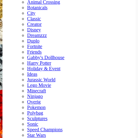
Animal Crossing
Botanicals
City
Classic
Creator
Disney
Dreamzzz
Duplo
Fortnite
Friends
Gabby's Dollhouse
Harry Potter
Holiday & Event
Ideas
Jurassic World
Lego Movie
Minecraft
Ninjago
Overig
Pokemon
Polybag
Sculptures
Sonic
Speed Champions
Star Wars