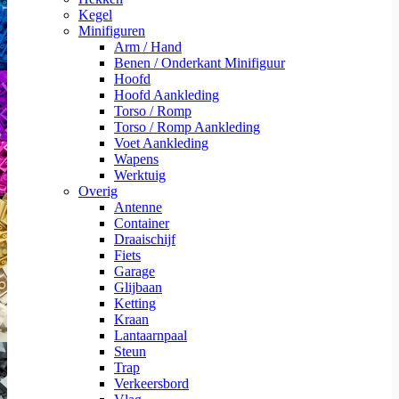
Kegel
Minifiguren
Arm / Hand
Benen / Onderkant Minifiguur
Hoofd
Hoofd Aankleding
Torso / Romp
Torso / Romp Aankleding
Voet Aankleding
Wapens
Werktuig
Overig
Antenne
Container
Draaischijf
Fiets
Garage
Glijbaan
Ketting
Kraan
Lantaarnpaal
Steun
Trap
Verkeersbord