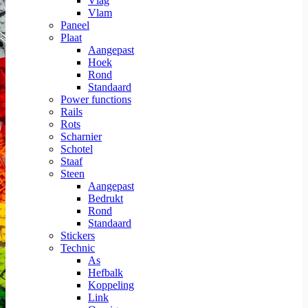
Vlag
Vlam
Paneel
Plaat
Aangepast
Hoek
Rond
Standaard
Power functions
Rails
Rots
Scharnier
Schotel
Staaf
Steen
Aangepast
Bedrukt
Rond
Standaard
Stickers
Technic
As
Hefbalk
Koppeling
Link