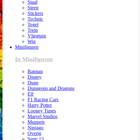
Staaf
Steen
Stickers
Technic
Tegel
Trein
Vliegtuig
Wig
Minifiguren
In Minifiguren
Batman
Disney
Dune
Dungeons and Dragons
Elf
F1 Racing Cars
Harry Potter
Looney Tunes
Marvel Studios
Muppets
Ninjago
Overig
Serie 13