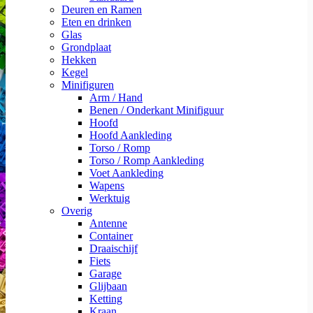
Deuren en Ramen
Eten en drinken
Glas
Grondplaat
Hekken
Kegel
Minifiguren
Arm / Hand
Benen / Onderkant Minifiguur
Hoofd
Hoofd Aankleding
Torso / Romp
Torso / Romp Aankleding
Voet Aankleding
Wapens
Werktuig
Overig
Antenne
Container
Draaischijf
Fiets
Garage
Glijbaan
Ketting
Kraan