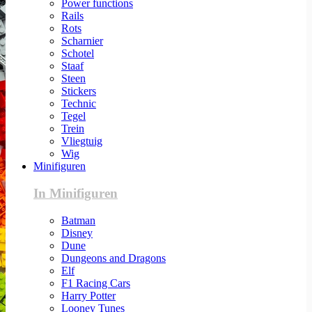
Power functions
Rails
Rots
Scharnier
Schotel
Staaf
Steen
Stickers
Technic
Tegel
Trein
Vliegtuig
Wig
Minifiguren
In Minifiguren
Batman
Disney
Dune
Dungeons and Dragons
Elf
F1 Racing Cars
Harry Potter
Looney Tunes