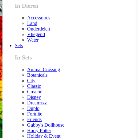
In Dieren
Accessoires
Land
Onderdelen
Vliegend
Water
Sets
In Sets
Animal Crossing
Botanicals
City
Classic
Creator
Disney
Dreamzzz
Duplo
Fortnite
Friends
Gabby's Dollhouse
Harry Potter
Holiday & Event