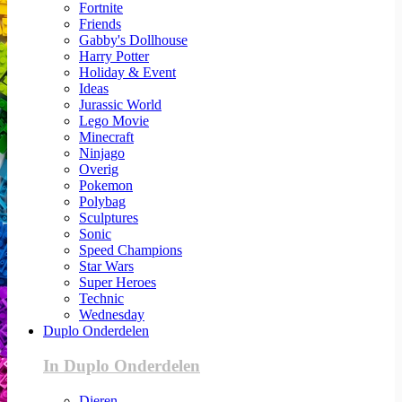
Fortnite
Friends
Gabby's Dollhouse
Harry Potter
Holiday & Event
Ideas
Jurassic World
Lego Movie
Minecraft
Ninjago
Overig
Pokemon
Polybag
Sculptures
Sonic
Speed Champions
Star Wars
Super Heroes
Technic
Wednesday
Duplo Onderdelen
In Duplo Onderdelen
Dieren