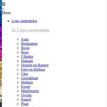
×
Menu
Lego onderdelen
In Lego onderdelen
Auto
Beplanting
Boog
Boot
Cilinder
Dakpan
Deuren en Ramen
Eten en drinken
Glas
Grondplaat
Hekken
Kegel
Minifiguren
Overig
Paneel
Plaat