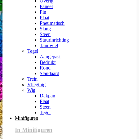
Overig
Paneel
Pin
Plaat
Pneumatisch
Slang
Steen
Stuurinrichting
Tandwiel
Tegel
Aangepast
Bedrukt
Rond
Standaard
Trein
Vliegtuig
Wig
Dakpan
Plaat
Steen
Tegel
Minifiguren
In Minifiguren