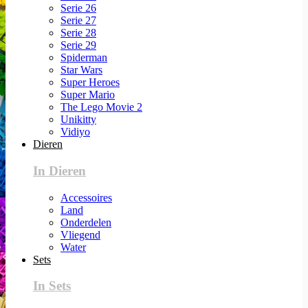
Serie 26
Serie 27
Serie 28
Serie 29
Spiderman
Star Wars
Super Heroes
Super Mario
The Lego Movie 2
Unikitty
Vidiyo
Dieren
In Dieren
Accessoires
Land
Onderdelen
Vliegend
Water
Sets
In Sets