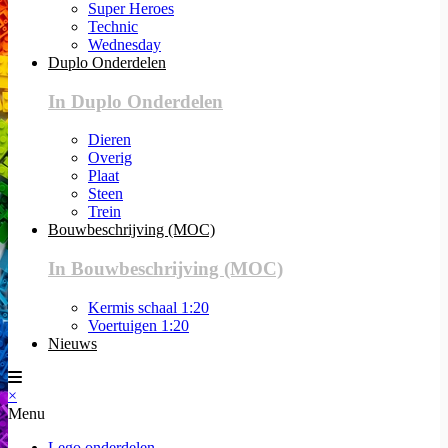
Super Heroes
Technic
Wednesday
Duplo Onderdelen
In Duplo Onderdelen
Dieren
Overig
Plaat
Steen
Trein
Bouwbeschrijving (MOC)
In Bouwbeschrijving (MOC)
Kermis schaal 1:20
Voertuigen 1:20
Nieuws
×
Menu
Lego onderdelen