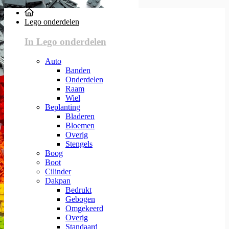
Lego onderdelen
In Lego onderdelen
Auto
Banden
Onderdelen
Raam
Wiel
Beplanting
Bladeren
Bloemen
Overig
Stengels
Boog
Boot
Cilinder
Dakpan
Bedrukt
Gebogen
Omgekeerd
Overig
Standaard