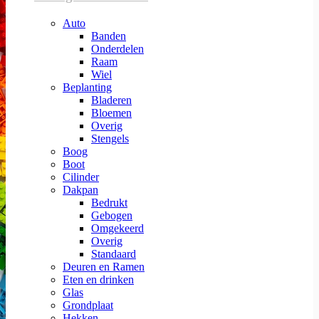
Auto
Banden
Onderdelen
Raam
Wiel
Beplanting
Bladeren
Bloemen
Overig
Stengels
Boog
Boot
Cilinder
Dakpan
Bedrukt
Gebogen
Omgekeerd
Overig
Standaard
Deuren en Ramen
Eten en drinken
Glas
Grondplaat
Hekken