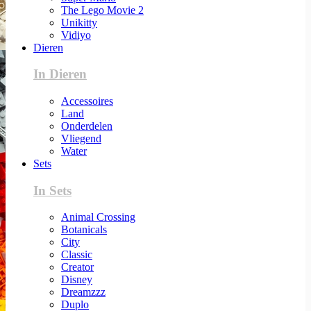
The Lego Movie 2
Unikitty
Vidiyo
Dieren
In Dieren
Accessoires
Land
Onderdelen
Vliegend
Water
Sets
In Sets
Animal Crossing
Botanicals
City
Classic
Creator
Disney
Dreamzzz
Duplo