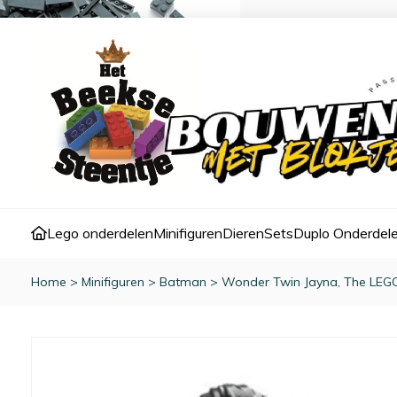
Lego onderdelen
Minifiguren
Dieren
Sets
Duplo Onderdel
Home
>
Minifiguren
>
Batman
>
Wonder Twin Jayna, The LEGO