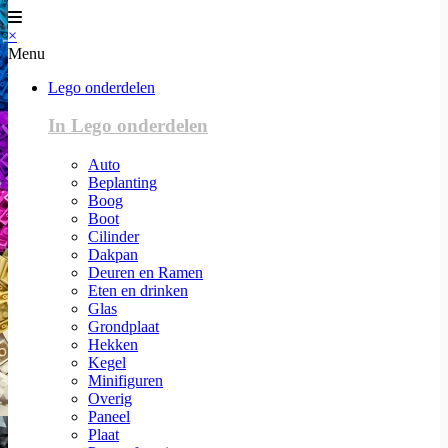
×
Menu
Lego onderdelen
In Lego onderdelen
Auto
Beplanting
Boog
Boot
Cilinder
Dakpan
Deuren en Ramen
Eten en drinken
Glas
Grondplaat
Hekken
Kegel
Minifiguren
Overig
Paneel
Plaat