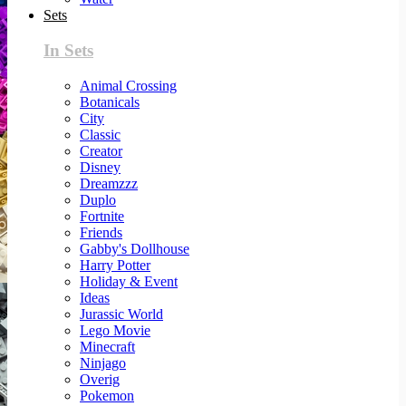
Sets
In Sets
Animal Crossing
Botanicals
City
Classic
Creator
Disney
Dreamzzz
Duplo
Fortnite
Friends
Gabby's Dollhouse
Harry Potter
Holiday & Event
Ideas
Jurassic World
Lego Movie
Minecraft
Ninjago
Overig
Pokemon