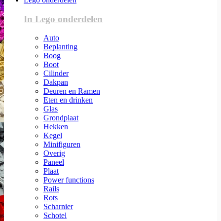
In Lego onderdelen
Auto
Beplanting
Boog
Boot
Cilinder
Dakpan
Deuren en Ramen
Eten en drinken
Glas
Grondplaat
Hekken
Kegel
Minifiguren
Overig
Paneel
Plaat
Power functions
Rails
Rots
Scharnier
Schotel