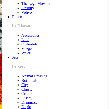
The Lego Movie 2
Unikitty
Vidiyo
Dieren
In Dieren
Accessoires
Land
Onderdelen
Vliegend
Water
Sets
In Sets
Animal Crossing
Botanicals
City
Classic
Creator
Disney
Dreamzzz
Duplo