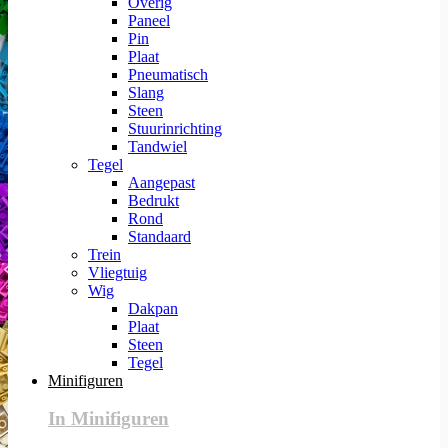
Overig
Paneel
Pin
Plaat
Pneumatisch
Slang
Steen
Stuurinrichting
Tandwiel
Tegel
Aangepast
Bedrukt
Rond
Standaard
Trein
Vliegtuig
Wig
Dakpan
Plaat
Steen
Tegel
Minifiguren
In Minifiguren