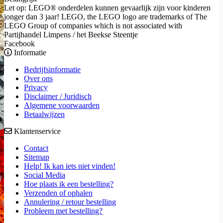
Let op: LEGO® onderdelen kunnen gevaarlijk zijn voor kinderen
jonger dan 3 jaar! LEGO, the LEGO logo are trademarks of The
LEGO Group of companies which is not associated with
Partijhandel Limpens / het Beekse Steentje
Facebook
Informatie
Bedrijfsinformatie
Over ons
Privacy
Disclaimer / Juridisch
Algemene voorwaarden
Betaalwijzen
Klantenservice
Contact
Sitemap
Help! Ik kan iets niet vinden!
Social Media
Hoe plaats ik een bestelling?
Verzenden of ophalen
Annulering / retour bestelling
Probleem met bestelling?