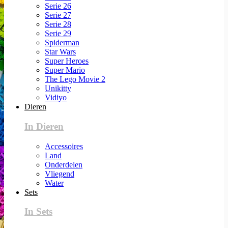
Serie 26
Serie 27
Serie 28
Serie 29
Spiderman
Star Wars
Super Heroes
Super Mario
The Lego Movie 2
Unikitty
Vidiyo
Dieren
In Dieren
Accessoires
Land
Onderdelen
Vliegend
Water
Sets
In Sets