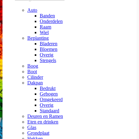
Auto
Banden
Onderdelen
Raam
Wiel
Beplanting
Bladeren
Bloemen
Overig
Stengels
Boog
Boot
Cilinder
Dakpan
Bedrukt
Gebogen
Omgekeerd
Overig
Standaard
Deuren en Ramen
Eten en drinken
Glas
Grondplaat
Hekken