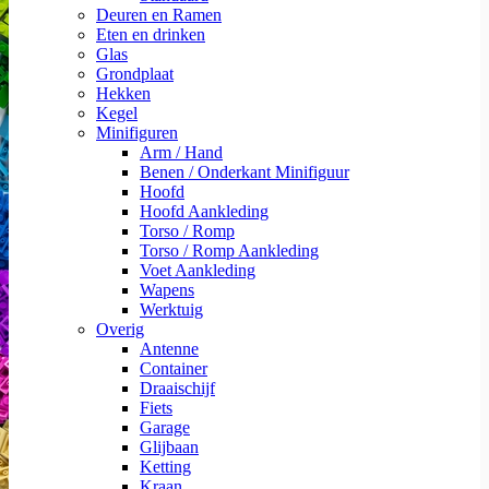
Deuren en Ramen
Eten en drinken
Glas
Grondplaat
Hekken
Kegel
Minifiguren
Arm / Hand
Benen / Onderkant Minifiguur
Hoofd
Hoofd Aankleding
Torso / Romp
Torso / Romp Aankleding
Voet Aankleding
Wapens
Werktuig
Overig
Antenne
Container
Draaischijf
Fiets
Garage
Glijbaan
Ketting
Kraan