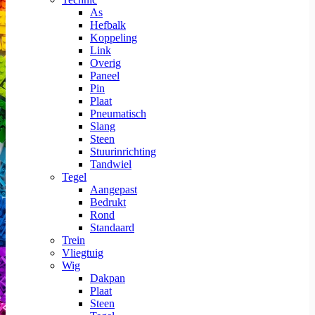
As
Hefbalk
Koppeling
Link
Overig
Paneel
Pin
Plaat
Pneumatisch
Slang
Steen
Stuurinrichting
Tandwiel
Tegel
Aangepast
Bedrukt
Rond
Standaard
Trein
Vliegtuig
Wig
Dakpan
Plaat
Steen