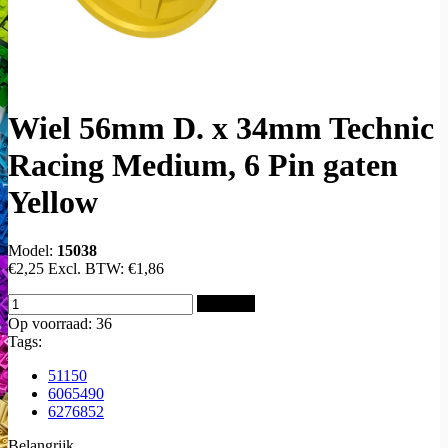
Wiel 56mm D. x 34mm Technic
Racing Medium, 6 Pin gaten
Yellow
Model:
15038
€2,25
Excl. BTW:
€1,86
Bestellen
Op voorraad: 36
Tags:
51150
6065490
6276852
Belangrijk