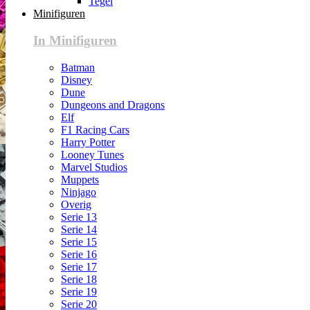
Tegel
Minifiguren
In Minifiguren
Batman
Disney
Dune
Dungeons and Dragons
Elf
F1 Racing Cars
Harry Potter
Looney Tunes
Marvel Studios
Muppets
Ninjago
Overig
Serie 13
Serie 14
Serie 15
Serie 16
Serie 17
Serie 18
Serie 19
Serie 20