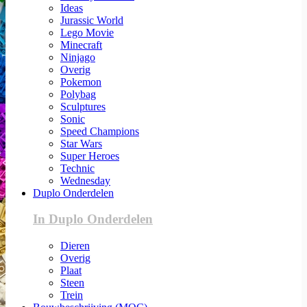
Ideas
Jurassic World
Lego Movie
Minecraft
Ninjago
Overig
Pokemon
Polybag
Sculptures
Sonic
Speed Champions
Star Wars
Super Heroes
Technic
Wednesday
Duplo Onderdelen
In Duplo Onderdelen
Dieren
Overig
Plaat
Steen
Trein