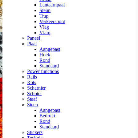
Lantaarnpaal
Steun
Trap
Verkeersbord
Vlag
Vlam
Paneel
Plaat
Aangepast
Hoek
Rond
Standaard
Power functions
Rails
Rots
Scharnier
Schotel
Staaf
Steen
Aangepast
Bedrukt
Rond
Standaard
Stickers
Technic