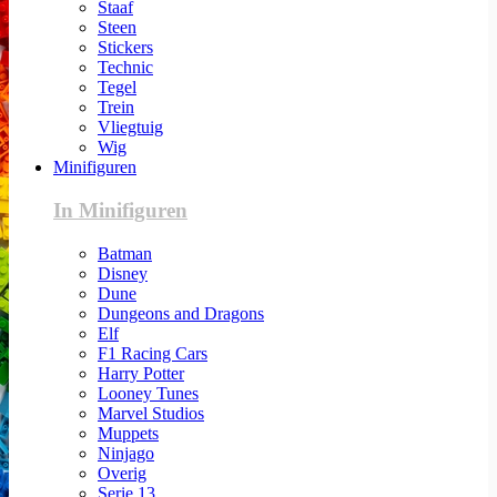
Staaf
Steen
Stickers
Technic
Tegel
Trein
Vliegtuig
Wig
Minifiguren
In Minifiguren
Batman
Disney
Dune
Dungeons and Dragons
Elf
F1 Racing Cars
Harry Potter
Looney Tunes
Marvel Studios
Muppets
Ninjago
Overig
Serie 13