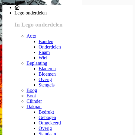
Lego onderdelen
In Lego onderdelen
Auto
Banden
Onderdelen
Raam
Wiel
Beplanting
Bladeren
Bloemen
Overig
Stengels
Boog
Boot
Cilinder
Dakpan
Bedrukt
Gebogen
Omgekeerd
Overig
Standaard