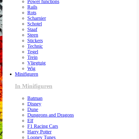
Power functions
Rails
Rots
Scharnier
Schotel
Staaf
Steen
Stickers
Technic
Tegel
Trein
Vliegtuig
Wig
Minifiguren
In Minifiguren
Batman
Disney
Dune
Dungeons and Dragons
Elf
F1 Racing Cars
Harry Potter
Looney Tunes