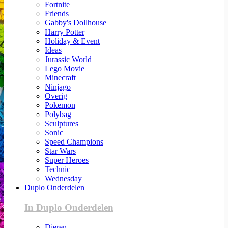
Fortnite
Friends
Gabby's Dollhouse
Harry Potter
Holiday & Event
Ideas
Jurassic World
Lego Movie
Minecraft
Ninjago
Overig
Pokemon
Polybag
Sculptures
Sonic
Speed Champions
Star Wars
Super Heroes
Technic
Wednesday
Duplo Onderdelen
In Duplo Onderdelen
Dieren