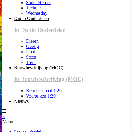
Super Heroes
Technic
Wednesday
Duplo Onderdelen
In Duplo Onderdelen
Dieren
Overig
Plaat
Steen
Trein
Bouwbeschrijving (MOC)
In Bouwbeschrijving (MOC)
Kermis schaal 1:20
Voertuigen 1:20
Nieuws
×
Menu
Lego onderdelen