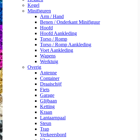
Kegel
Minifiguren
Arm / Hand
Benen / Onderkant Minifiguur
Hoofd
Hoofd Aankleding
Torso / Romp
Torso / Romp Aankleding
Voet Aankleding
Wapens
Werktuig
Overig
Antenne
Container
Draaischijf
Fiets
Garage
Glijbaan
Ketting
Kraan
Lantaarnpaal
Steun
Trap
Verkeersbord