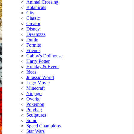
Animal Crossing
Botanicals
City
Classic
Creator
Disney
Dreamzzz
Duplo
Fortnite
Friends
Gabby's Dollhouse
Harry Potter
Holiday & Event
Ideas
Jurassic World
Lego Movie
Minecraft
Ninjago
Overig
Pokemon
Polybag
Sculptures
Sonic
Speed Champions
Star Wars