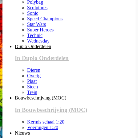
Polybag
Sculptures
Sonic
Speed Champions
Star Wars
Super Heroes
Technic
Wednesday
Duplo Onderdelen
In Duplo Onderdelen
Dieren
Overig
Plaat
Steen
Trein
Bouwbeschrijving (MOC)
In Bouwbeschrijving (MOC)
Kermis schaal 1:20
Voertuigen 1:20
Nieuws