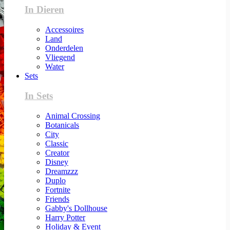
In Dieren
Accessoires
Land
Onderdelen
Vliegend
Water
Sets
In Sets
Animal Crossing
Botanicals
City
Classic
Creator
Disney
Dreamzzz
Duplo
Fortnite
Friends
Gabby's Dollhouse
Harry Potter
Holiday & Event