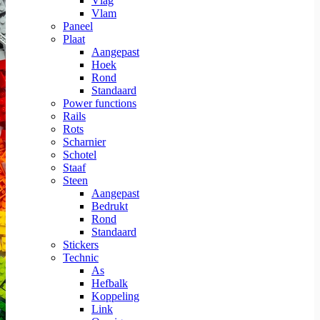
Vlag
Vlam
Paneel
Plaat
Aangepast
Hoek
Rond
Standaard
Power functions
Rails
Rots
Scharnier
Schotel
Staaf
Steen
Aangepast
Bedrukt
Rond
Standaard
Stickers
Technic
As
Hefbalk
Koppeling
Link