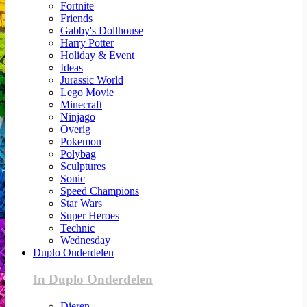
Fortnite
Friends
Gabby's Dollhouse
Harry Potter
Holiday & Event
Ideas
Jurassic World
Lego Movie
Minecraft
Ninjago
Overig
Pokemon
Polybag
Sculptures
Sonic
Speed Champions
Star Wars
Super Heroes
Technic
Wednesday
Duplo Onderdelen
In Duplo Onderdelen
Dieren