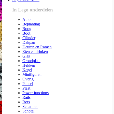
In Lego onderdelen
Auto
Beplanting
Boog
Boot
Cilinder
Dakpan
Deuren en Ramen
Eten en drinken
Glas
Grondplaat
Hekken
Kegel
Minifiguren
Overig
Paneel
Plaat
Power functions
Rails
Rots
Scharnier
Schotel