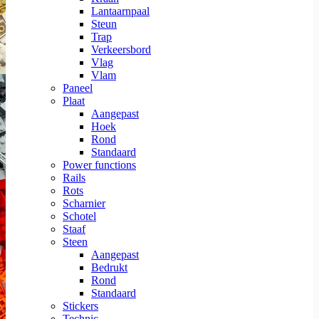
Lantaarnpaal
Steun
Trap
Verkeersbord
Vlag
Vlam
Paneel
Plaat
Aangepast
Hoek
Rond
Standaard
Power functions
Rails
Rots
Scharnier
Schotel
Staaf
Steen
Aangepast
Bedrukt
Rond
Standaard
Stickers
Technic