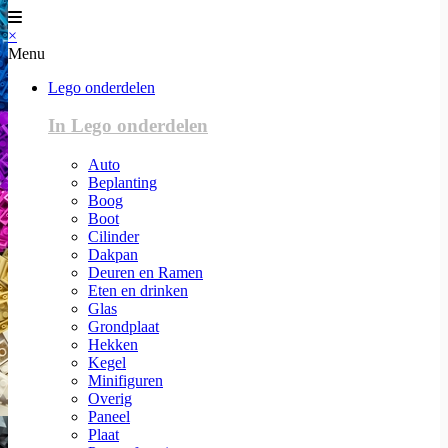
×
Menu
Lego onderdelen
In Lego onderdelen
Auto
Beplanting
Boog
Boot
Cilinder
Dakpan
Deuren en Ramen
Eten en drinken
Glas
Grondplaat
Hekken
Kegel
Minifiguren
Overig
Paneel
Plaat