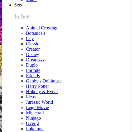
Sets
In Sets
Animal Crossing
Botanicals
City
Classic
Creator
Disney
Dreamzzz
Duplo
Fortnite
Friends
Gabby's Dollhouse
Harry Potter
Holiday & Event
Ideas
Jurassic World
Lego Movie
Minecraft
Ninjago
Overig
Pokemon