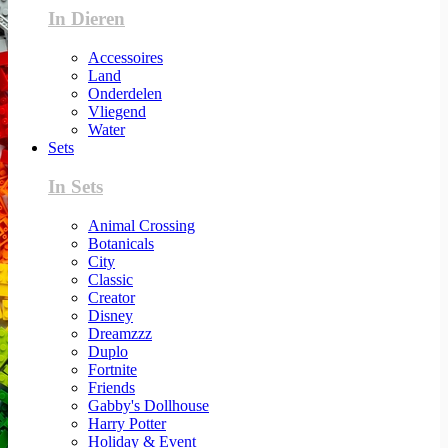
In Dieren
Accessoires
Land
Onderdelen
Vliegend
Water
Sets
In Sets
Animal Crossing
Botanicals
City
Classic
Creator
Disney
Dreamzzz
Duplo
Fortnite
Friends
Gabby's Dollhouse
Harry Potter
Holiday & Event