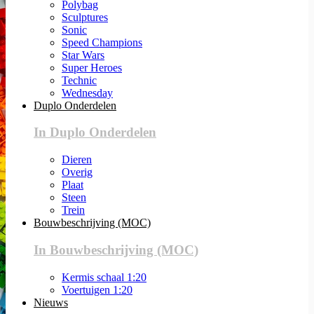
Polybag
Sculptures
Sonic
Speed Champions
Star Wars
Super Heroes
Technic
Wednesday
Duplo Onderdelen
In Duplo Onderdelen
Dieren
Overig
Plaat
Steen
Trein
Bouwbeschrijving (MOC)
In Bouwbeschrijving (MOC)
Kermis schaal 1:20
Voertuigen 1:20
Nieuws