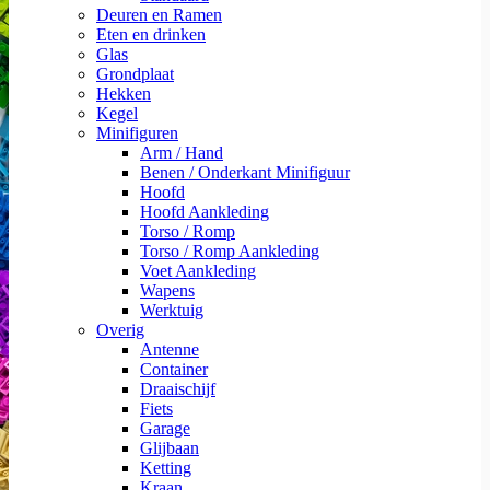
Deuren en Ramen
Eten en drinken
Glas
Grondplaat
Hekken
Kegel
Minifiguren
Arm / Hand
Benen / Onderkant Minifiguur
Hoofd
Hoofd Aankleding
Torso / Romp
Torso / Romp Aankleding
Voet Aankleding
Wapens
Werktuig
Overig
Antenne
Container
Draaischijf
Fiets
Garage
Glijbaan
Ketting
Kraan