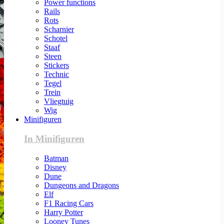
Power functions
Rails
Rots
Scharnier
Schotel
Staaf
Steen
Stickers
Technic
Tegel
Trein
Vliegtuig
Wig
Minifiguren
In Minifiguren
Batman
Disney
Dune
Dungeons and Dragons
Elf
F1 Racing Cars
Harry Potter
Looney Tunes