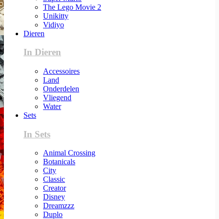
The Lego Movie 2
Unikitty
Vidiyo
Dieren
In Dieren
Accessoires
Land
Onderdelen
Vliegend
Water
Sets
In Sets
Animal Crossing
Botanicals
City
Classic
Creator
Disney
Dreamzzz
Duplo