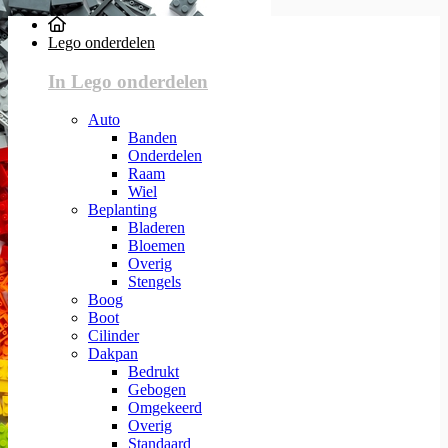
Lego onderdelen
In Lego onderdelen
Auto
Banden
Onderdelen
Raam
Wiel
Beplanting
Bladeren
Bloemen
Overig
Stengels
Boog
Boot
Cilinder
Dakpan
Bedrukt
Gebogen
Omgekeerd
Overig
Standaard