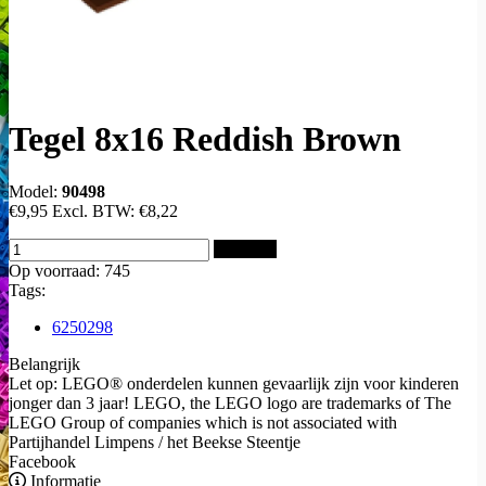
Tegel 8x16 Reddish Brown
Model:
90498
€9,95
Excl. BTW:
€8,22
Bestellen
Op voorraad: 745
Tags:
6250298
Belangrijk
Let op: LEGO® onderdelen kunnen gevaarlijk zijn voor kinderen
jonger dan 3 jaar! LEGO, the LEGO logo are trademarks of The
LEGO Group of companies which is not associated with
Partijhandel Limpens / het Beekse Steentje
Facebook
Informatie