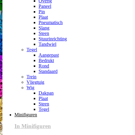
Overig
Paneel
Pin
Plaat
Pneumatisch
Slang
Steen
Stuurinrichting
Tandwiel
Tegel
Aangepast
Bedrukt
Rond
Standaard
Trein
Vliegtuig
Wig
Dakpan
Plaat
Steen
Tegel
Minifiguren
In Minifiguren