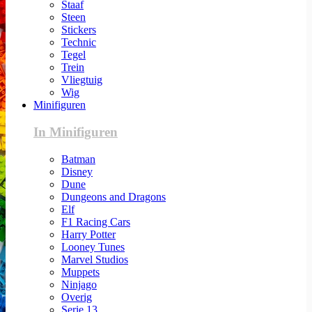
Staaf
Steen
Stickers
Technic
Tegel
Trein
Vliegtuig
Wig
Minifiguren
In Minifiguren
Batman
Disney
Dune
Dungeons and Dragons
Elf
F1 Racing Cars
Harry Potter
Looney Tunes
Marvel Studios
Muppets
Ninjago
Overig
Serie 13