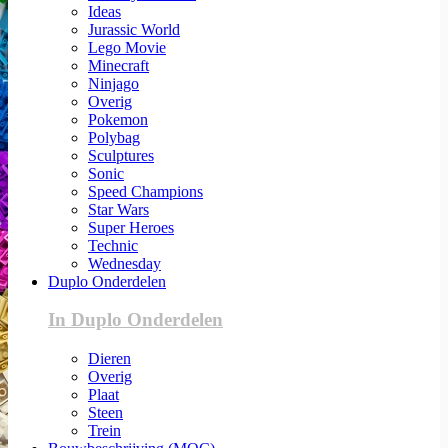
Ideas
Jurassic World
Lego Movie
Minecraft
Ninjago
Overig
Pokemon
Polybag
Sculptures
Sonic
Speed Champions
Star Wars
Super Heroes
Technic
Wednesday
Duplo Onderdelen
In Duplo Onderdelen
Dieren
Overig
Plaat
Steen
Trein