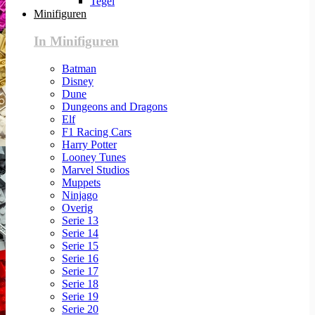
Tegel
Minifiguren
In Minifiguren
Batman
Disney
Dune
Dungeons and Dragons
Elf
F1 Racing Cars
Harry Potter
Looney Tunes
Marvel Studios
Muppets
Ninjago
Overig
Serie 13
Serie 14
Serie 15
Serie 16
Serie 17
Serie 18
Serie 19
Serie 20