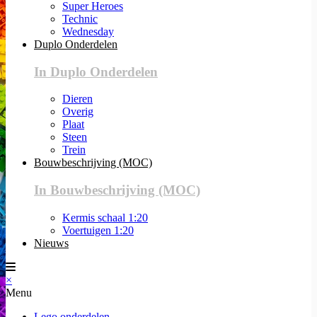
Super Heroes
Technic
Wednesday
Duplo Onderdelen
In Duplo Onderdelen
Dieren
Overig
Plaat
Steen
Trein
Bouwbeschrijving (MOC)
In Bouwbeschrijving (MOC)
Kermis schaal 1:20
Voertuigen 1:20
Nieuws
×
Menu
Lego onderdelen