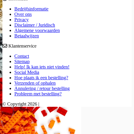
Bedrijfsinformatie
Over ons
Privacy
Disclaimer / Juridisch
Algemene voorwaarden
Betaalwijzen
Klantenservice
Contact
Sitemap
Help! Ik kan iets niet vinden!
Social Media
Hoe plaats ik een bestelling?
Verzenden of ophalen
Annulering / retour bestelling
Probleem met bestelling?
© Copyright 2026 |