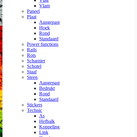
Vlag
Vlam
Paneel
Plaat
Aangepast
Hoek
Rond
Standaard
Power functions
Rails
Rots
Scharnier
Schotel
Staaf
Steen
Aangepast
Bedrukt
Rond
Standaard
Stickers
Technic
As
Hefbalk
Koppeling
Link