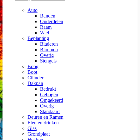
Auto
Banden
Onderdelen
Raam
Wiel
Beplanting
Bladeren
Bloemen
Overig
Stengels
Boog
Boot
Cilinder
Dakpan
Bedrukt
Gebogen
Omgekeerd
Overig
Standaard
Deuren en Ramen
Eten en drinken
Glas
Grondplaat
Hekken