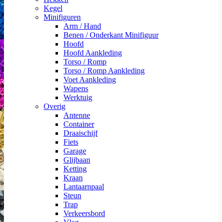
Kegel
Minifiguren
Arm / Hand
Benen / Onderkant Minifiguur
Hoofd
Hoofd Aankleding
Torso / Romp
Torso / Romp Aankleding
Voet Aankleding
Wapens
Werktuig
Overig
Antenne
Container
Draaischijf
Fiets
Garage
Glijbaan
Ketting
Kraan
Lantaarnpaal
Steun
Trap
Verkeersbord