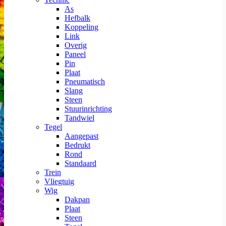
As
Hefbalk
Koppeling
Link
Overig
Paneel
Pin
Plaat
Pneumatisch
Slang
Steen
Stuurinrichting
Tandwiel
Tegel
Aangepast
Bedrukt
Rond
Standaard
Trein
Vliegtuig
Wig
Dakpan
Plaat
Steen