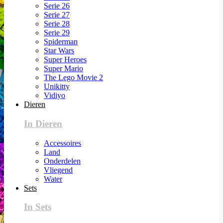
Serie 26
Serie 27
Serie 28
Serie 29
Spiderman
Star Wars
Super Heroes
Super Mario
The Lego Movie 2
Unikitty
Vidiyo
Dieren
In Dieren
Accessoires
Land
Onderdelen
Vliegend
Water
Sets
In Sets