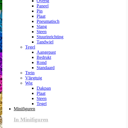
Overig
Paneel
Pin
Plaat
Pneumatisch
Slang
Steen
Stuurinrichting
Tandwiel
Tegel
Aangepast
Bedrukt
Rond
Standaard
Trein
Vliegtuig
Wig
Dakpan
Plaat
Steen
Tegel
Minifiguren
In Minifiguren