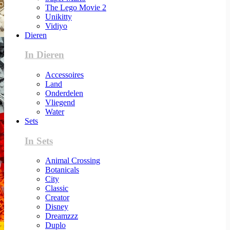
The Lego Movie 2
Unikitty
Vidiyo
Dieren
In Dieren
Accessoires
Land
Onderdelen
Vliegend
Water
Sets
In Sets
Animal Crossing
Botanicals
City
Classic
Creator
Disney
Dreamzzz
Duplo