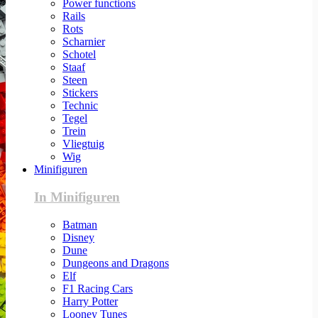
Power functions
Rails
Rots
Scharnier
Schotel
Staaf
Steen
Stickers
Technic
Tegel
Trein
Vliegtuig
Wig
Minifiguren
In Minifiguren
Batman
Disney
Dune
Dungeons and Dragons
Elf
F1 Racing Cars
Harry Potter
Looney Tunes