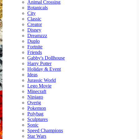
Animal Crossing
Botanicals
City
Classic
Creator
Disney
Dreamzzz
Duplo
Fortnite
Friends
Gabby's Dollhouse
Harry Potter
Holiday & Event
Ideas
Jurassic World
Lego Movie
Minecraft
Ninjago
Overig
Pokemon
Polybag
Sculptures
Sonic
Speed Champions
Star Wars