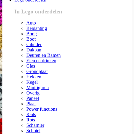
In Lego onderdelen
Auto
Beplanting
Boog
Boot
Cilinder
Dakpan
Deuren en Ramen
Eten en drinken
Glas
Grondplaat
Hekken
Kegel
Minifiguren
Overig
Paneel
Plaat
Power functions
Rails
Rots
Scharnier
Schotel