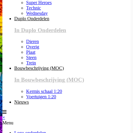
Super Heroes
Technic
Wednesday
Duplo Onderdelen
In Duplo Onderdelen
Dieren
Overig
Plaat
Steen
Trein
Bouwbeschrijving (MOC)
In Bouwbeschrijving (MOC)
Kermis schaal 1:20
Voertuigen 1:20
Nieuws
×
Menu
Lego onderdelen