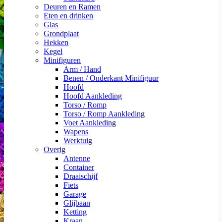
Deuren en Ramen
Eten en drinken
Glas
Grondplaat
Hekken
Kegel
Minifiguren
Arm / Hand
Benen / Onderkant Minifiguur
Hoofd
Hoofd Aankleding
Torso / Romp
Torso / Romp Aankleding
Voet Aankleding
Wapens
Werktuig
Overig
Antenne
Container
Draaischijf
Fiets
Garage
Glijbaan
Ketting
Kraan