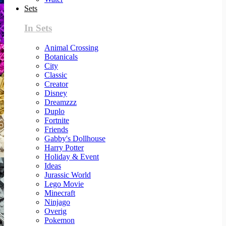
Sets
In Sets
Animal Crossing
Botanicals
City
Classic
Creator
Disney
Dreamzzz
Duplo
Fortnite
Friends
Gabby's Dollhouse
Harry Potter
Holiday & Event
Ideas
Jurassic World
Lego Movie
Minecraft
Ninjago
Overig
Pokemon