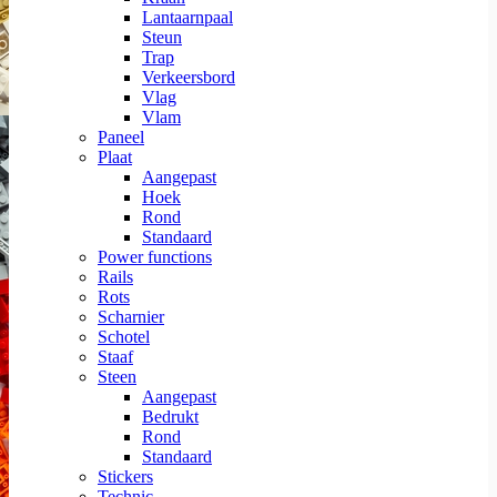
Lantaarnpaal
Steun
Trap
Verkeersbord
Vlag
Vlam
Paneel
Plaat
Aangepast
Hoek
Rond
Standaard
Power functions
Rails
Rots
Scharnier
Schotel
Staaf
Steen
Aangepast
Bedrukt
Rond
Standaard
Stickers
Technic