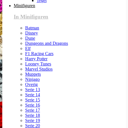
Tegel
Minifiguren
In Minifiguren
Batman
Disney
Dune
Dungeons and Dragons
Elf
F1 Racing Cars
Harry Potter
Looney Tunes
Marvel Studios
Muppets
Ninjago
Overig
Serie 13
Serie 14
Serie 15
Serie 16
Serie 17
Serie 18
Serie 19
Serie 20