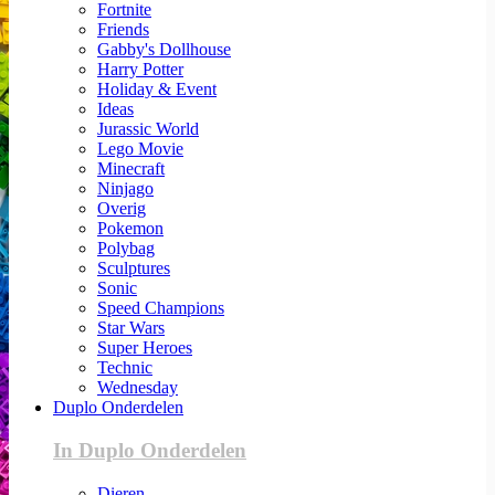
Fortnite
Friends
Gabby's Dollhouse
Harry Potter
Holiday & Event
Ideas
Jurassic World
Lego Movie
Minecraft
Ninjago
Overig
Pokemon
Polybag
Sculptures
Sonic
Speed Champions
Star Wars
Super Heroes
Technic
Wednesday
Duplo Onderdelen
In Duplo Onderdelen
Dieren