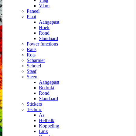
Vlag
Vlam
Paneel
Plaat
Aangepast
Hoek
Rond
Standaard
Power functions
Rails
Rots
Scharnier
Schotel
Staaf
Steen
Aangepast
Bedrukt
Rond
Standaard
Stickers
Technic
As
Hefbalk
Koppeling
Link