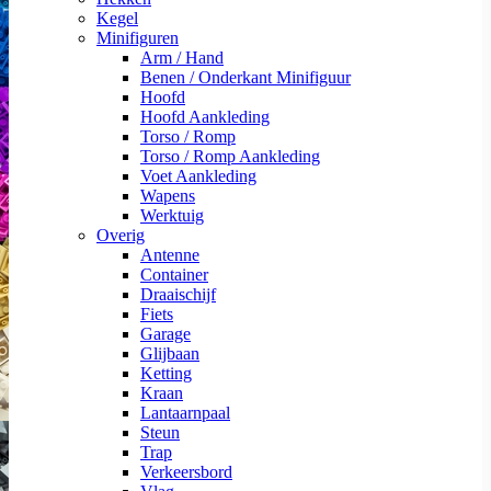
Kegel
Minifiguren
Arm / Hand
Benen / Onderkant Minifiguur
Hoofd
Hoofd Aankleding
Torso / Romp
Torso / Romp Aankleding
Voet Aankleding
Wapens
Werktuig
Overig
Antenne
Container
Draaischijf
Fiets
Garage
Glijbaan
Ketting
Kraan
Lantaarnpaal
Steun
Trap
Verkeersbord