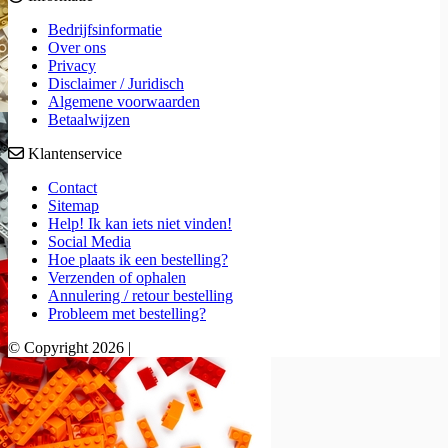
Bedrijfsinformatie
Over ons
Privacy
Disclaimer / Juridisch
Algemene voorwaarden
Betaalwijzen
Klantenservice
Contact
Sitemap
Help! Ik kan iets niet vinden!
Social Media
Hoe plaats ik een bestelling?
Verzenden of ophalen
Annulering / retour bestelling
Probleem met bestelling?
© Copyright 2026 |