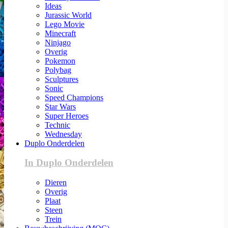
Ideas
Jurassic World
Lego Movie
Minecraft
Ninjago
Overig
Pokemon
Polybag
Sculptures
Sonic
Speed Champions
Star Wars
Super Heroes
Technic
Wednesday
Duplo Onderdelen
In Duplo Onderdelen
Dieren
Overig
Plaat
Steen
Trein