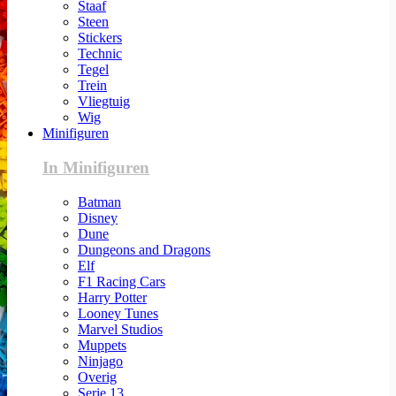
Staaf
Steen
Stickers
Technic
Tegel
Trein
Vliegtuig
Wig
Minifiguren
In Minifiguren
Batman
Disney
Dune
Dungeons and Dragons
Elf
F1 Racing Cars
Harry Potter
Looney Tunes
Marvel Studios
Muppets
Ninjago
Overig
Serie 13