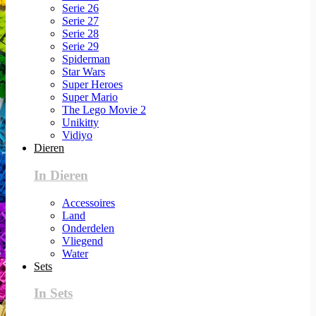
Serie 26
Serie 27
Serie 28
Serie 29
Spiderman
Star Wars
Super Heroes
Super Mario
The Lego Movie 2
Unikitty
Vidiyo
Dieren
In Dieren
Accessoires
Land
Onderdelen
Vliegend
Water
Sets
In Sets