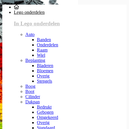
Lego onderdelen
In Lego onderdelen
Auto
Banden
Onderdelen
Raam
Wiel
Beplanting
Bladeren
Bloemen
Overig
Stengels
Boog
Boot
Cilinder
Dakpan
Bedrukt
Gebogen
Omgekeerd
Overig
Standaard