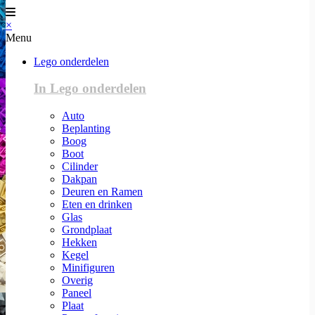
×
Menu
Lego onderdelen
In Lego onderdelen
Auto
Beplanting
Boog
Boot
Cilinder
Dakpan
Deuren en Ramen
Eten en drinken
Glas
Grondplaat
Hekken
Kegel
Minifiguren
Overig
Paneel
Plaat