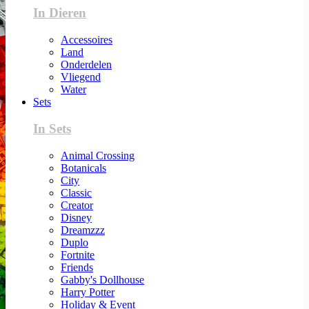
In Dieren
Accessoires
Land
Onderdelen
Vliegend
Water
Sets
In Sets
Animal Crossing
Botanicals
City
Classic
Creator
Disney
Dreamzzz
Duplo
Fortnite
Friends
Gabby's Dollhouse
Harry Potter
Holiday & Event