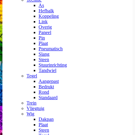
As
Hefbalk
Koppeling
Link
Overig
Paneel
Pin
Plaat
Pneumatisch
Slang
Steen
Stuurinrichting
Tandwiel
Tegel
Aangepast
Bedrukt
Rond
Standaard
Trein
Vliegtuig
Wig
Dakpan
Plaat
Steen