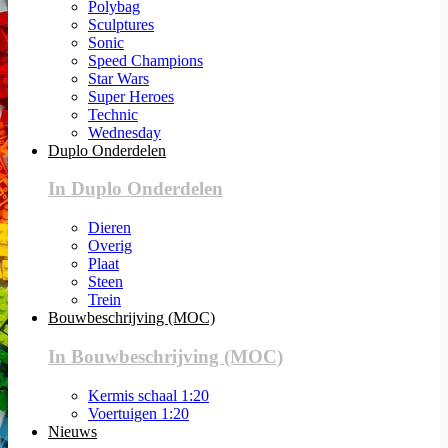
Polybag
Sculptures
Sonic
Speed Champions
Star Wars
Super Heroes
Technic
Wednesday
Duplo Onderdelen
In Duplo Onderdelen
Dieren
Overig
Plaat
Steen
Trein
Bouwbeschrijving (MOC)
In Bouwbeschrijving (MOC)
Kermis schaal 1:20
Voertuigen 1:20
Nieuws