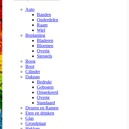
Auto
Banden
Onderdelen
Raam
Wiel
Beplanting
Bladeren
Bloemen
Overig
Stengels
Boog
Boot
Cilinder
Dakpan
Bedrukt
Gebogen
Omgekeerd
Overig
Standaard
Deuren en Ramen
Eten en drinken
Glas
Grondplaat
Hekken