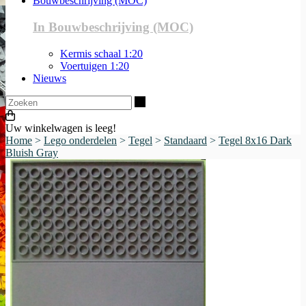
Bouwbeschrijving (MOC)
In Bouwbeschrijving (MOC)
Kermis schaal 1:20
Voertuigen 1:20
Nieuws
Zoeken
Uw winkelwagen is leeg!
Home
>
Lego onderdelen
>
Tegel
>
Standaard
>
Tegel 8x16 Dark
Bluish Gray