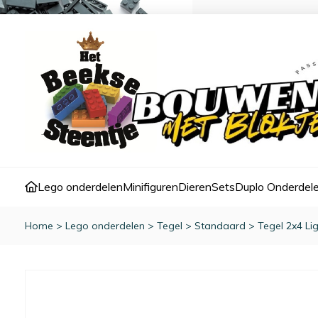
Lego onderdelen
Minifiguren
Dieren
Sets
Duplo Onderdel
Home
>
Lego onderdelen
>
Tegel
>
Standaard
>
Tegel 2x4 Li