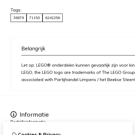
Tags:
38879
71150
6242256
Belangrijk
Let op: LEGO® onderdelen kunnen gevaarlijk zijn voor kin
LEGO, the LEGO logo are trademarks of The LEGO Group 
associated with Partijhandel Limpens / het Beekse Steent
Informatie
Bedrijfsinformatie
Over ons
Cookies & Privacy