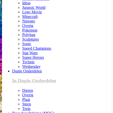
Ideas
Jurassic World
Lego Movie
Minecraft
Ninjago
Overig
Pokemon
Polybag
Sculptures
Sonic
Speed Champions
Star Wars
Super Heroes
Technic
Wednesday
Duplo Onderdelen
In Duplo Onderdelen
Dieren
Overig
Plaat
Steen
Trein