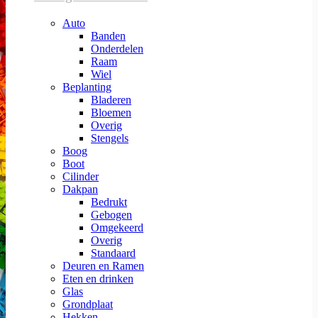
Auto
Banden
Onderdelen
Raam
Wiel
Beplanting
Bladeren
Bloemen
Overig
Stengels
Boog
Boot
Cilinder
Dakpan
Bedrukt
Gebogen
Omgekeerd
Overig
Standaard
Deuren en Ramen
Eten en drinken
Glas
Grondplaat
Hekken