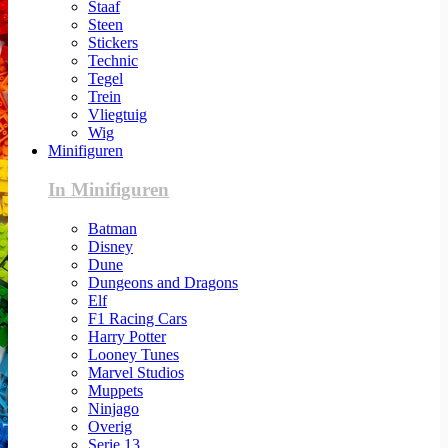
Staaf
Steen
Stickers
Technic
Tegel
Trein
Vliegtuig
Wig
Minifiguren
In Minifiguren
Batman
Disney
Dune
Dungeons and Dragons
Elf
F1 Racing Cars
Harry Potter
Looney Tunes
Marvel Studios
Muppets
Ninjago
Overig
Serie 13