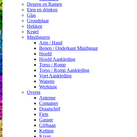
Deuren en Ramen
Eten en drinken
Glas
Grondplaat
Hekken
Kegel
Minifiguren
Arm / Hand
Benen / Onderkant Minifiguur
Hoofd
Hoofd Aankleding
Torso / Romp
Torso / Romp Aankleding
Voet Aankleding
Wapens
Werktuig
Overig
Antenne
Container
Draaischijf
Fiets
Garage
Glijbaan
Ketting
Kraan