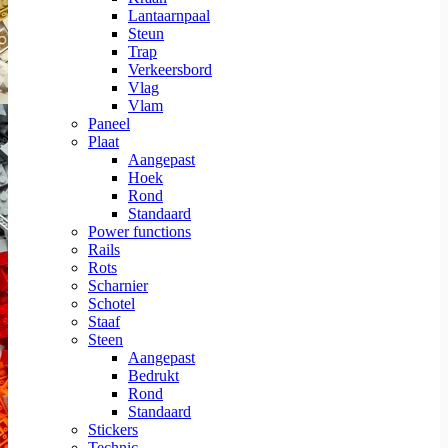
Lantaarnpaal
Steun
Trap
Verkeersbord
Vlag
Vlam
Paneel
Plaat
Aangepast
Hoek
Rond
Standaard
Power functions
Rails
Rots
Scharnier
Schotel
Staaf
Steen
Aangepast
Bedrukt
Rond
Standaard
Stickers
Technic