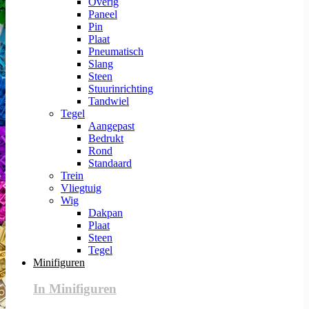
Overig
Paneel
Pin
Plaat
Pneumatisch
Slang
Steen
Stuurinrichting
Tandwiel
Tegel
Aangepast
Bedrukt
Rond
Standaard
Trein
Vliegtuig
Wig
Dakpan
Plaat
Steen
Tegel
Minifiguren
In Minifiguren