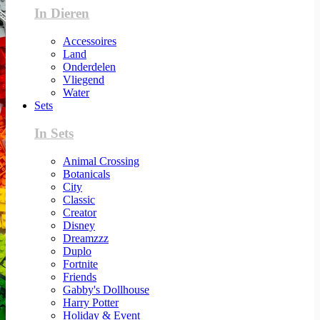
In Dieren
Accessoires
Land
Onderdelen
Vliegend
Water
Sets
In Sets
Animal Crossing
Botanicals
City
Classic
Creator
Disney
Dreamzzz
Duplo
Fortnite
Friends
Gabby's Dollhouse
Harry Potter
Holiday & Event