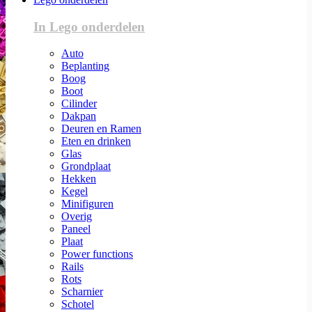
In Lego onderdelen
Auto
Beplanting
Boog
Boot
Cilinder
Dakpan
Deuren en Ramen
Eten en drinken
Glas
Grondplaat
Hekken
Kegel
Minifiguren
Overig
Paneel
Plaat
Power functions
Rails
Rots
Scharnier
Schotel