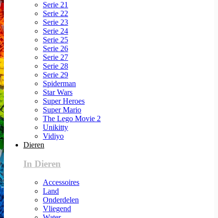
Serie 21
Serie 22
Serie 23
Serie 24
Serie 25
Serie 26
Serie 27
Serie 28
Serie 29
Spiderman
Star Wars
Super Heroes
Super Mario
The Lego Movie 2
Unikitty
Vidiyo
Dieren
In Dieren
Accessoires
Land
Onderdelen
Vliegend
Water