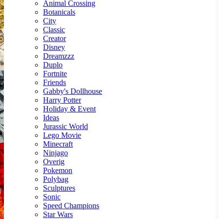
Animal Crossing
Botanicals
City
Classic
Creator
Disney
Dreamzzz
Duplo
Fortnite
Friends
Gabby's Dollhouse
Harry Potter
Holiday & Event
Ideas
Jurassic World
Lego Movie
Minecraft
Ninjago
Overig
Pokemon
Polybag
Sculptures
Sonic
Speed Champions
Star Wars