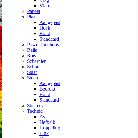
Vlag
Vlam
Paneel
Plaat
Aangepast
Hoek
Rond
Standaard
Power functions
Rails
Rots
Scharnier
Schotel
Staaf
Steen
Aangepast
Bedrukt
Rond
Standaard
Stickers
Technic
As
Hefbalk
Koppeling
Link