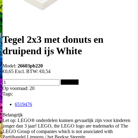
Tegel 2x3 met donuts en
druipend ijs White
Model:
26603pb220
€0,65
Excl. BTW:
€0,54
Bestellen
Op voorraad: 20
Tags:
6519476
Belangrijk
Let op: LEGO® onderdelen kunnen gevaarlijk zijn voor kinderen
jonger dan 3 jaar! LEGO, the LEGO logo are trademarks of The
LEGO Group of companies which is not associated with
Partijhandel Limpens / het Beekse Steentje