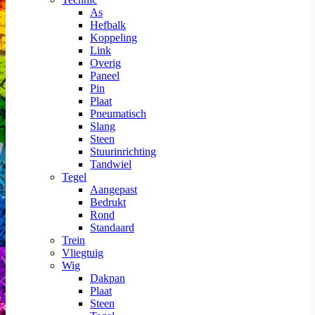
As
Hefbalk
Koppeling
Link
Overig
Paneel
Pin
Plaat
Pneumatisch
Slang
Steen
Stuurinrichting
Tandwiel
Tegel
Aangepast
Bedrukt
Rond
Standaard
Trein
Vliegtuig
Wig
Dakpan
Plaat
Steen