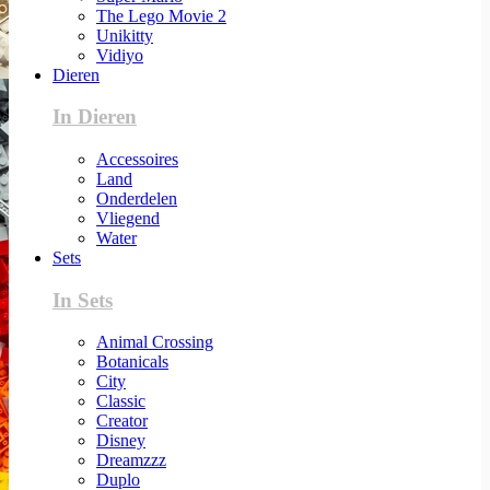
The Lego Movie 2
Unikitty
Vidiyo
Dieren
In Dieren
Accessoires
Land
Onderdelen
Vliegend
Water
Sets
In Sets
Animal Crossing
Botanicals
City
Classic
Creator
Disney
Dreamzzz
Duplo