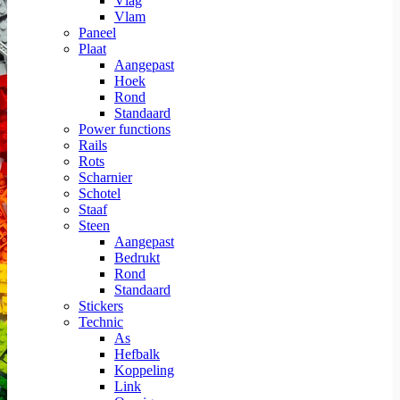
Vlag
Vlam
Paneel
Plaat
Aangepast
Hoek
Rond
Standaard
Power functions
Rails
Rots
Scharnier
Schotel
Staaf
Steen
Aangepast
Bedrukt
Rond
Standaard
Stickers
Technic
As
Hefbalk
Koppeling
Link