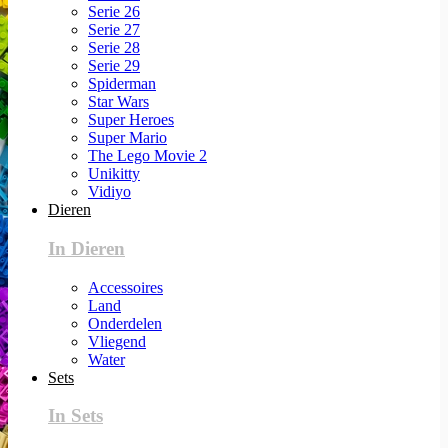
Serie 26
Serie 27
Serie 28
Serie 29
Spiderman
Star Wars
Super Heroes
Super Mario
The Lego Movie 2
Unikitty
Vidiyo
Dieren
In Dieren
Accessoires
Land
Onderdelen
Vliegend
Water
Sets
In Sets