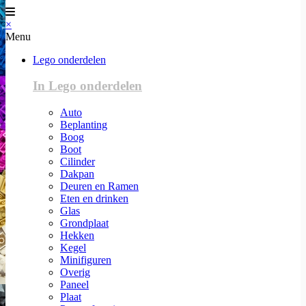
×
Menu
Lego onderdelen
In Lego onderdelen
Auto
Beplanting
Boog
Boot
Cilinder
Dakpan
Deuren en Ramen
Eten en drinken
Glas
Grondplaat
Hekken
Kegel
Minifiguren
Overig
Paneel
Plaat