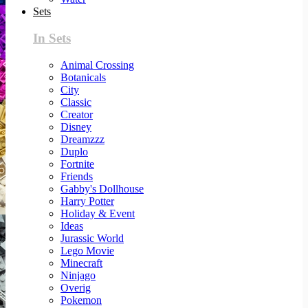
Sets
In Sets
Animal Crossing
Botanicals
City
Classic
Creator
Disney
Dreamzzz
Duplo
Fortnite
Friends
Gabby's Dollhouse
Harry Potter
Holiday & Event
Ideas
Jurassic World
Lego Movie
Minecraft
Ninjago
Overig
Pokemon