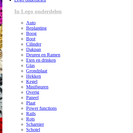
In Lego onderdelen
Auto
Beplanting
Boog
Boot
Cilinder
Dakpan
Deuren en Ramen
Eten en drinken
Glas
Grondplaat
Hekken
Kegel
Minifiguren
Overig
Paneel
Plaat
Power functions
Rails
Rots
Scharnier
Schotel