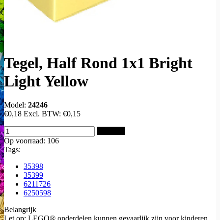
Tegel, Half Rond 1x1 Bright
Light Yellow
Model:
24246
€0,18
Excl. BTW:
€0,15
Bestellen
Op voorraad: 106
Tags:
35398
35399
6211726
6250598
Belangrijk
Let op: LEGO® onderdelen kunnen gevaarlijk zijn voor kinderen