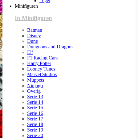
Tegel
Minifiguren
In Minifiguren
Batman
Disney
Dune
Dungeons and Dragons
Elf
F1 Racing Cars
Harry Potter
Looney Tunes
Marvel Studios
Muppets
Ninjago
Overig
Serie 13
Serie 14
Serie 15
Serie 16
Serie 17
Serie 18
Serie 19
Serie 20