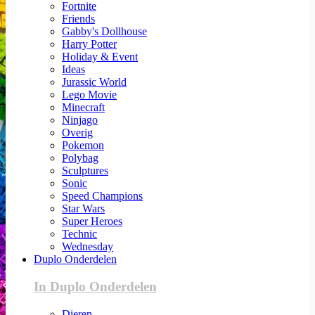
Fortnite
Friends
Gabby's Dollhouse
Harry Potter
Holiday & Event
Ideas
Jurassic World
Lego Movie
Minecraft
Ninjago
Overig
Pokemon
Polybag
Sculptures
Sonic
Speed Champions
Star Wars
Super Heroes
Technic
Wednesday
Duplo Onderdelen
In Duplo Onderdelen
Dieren