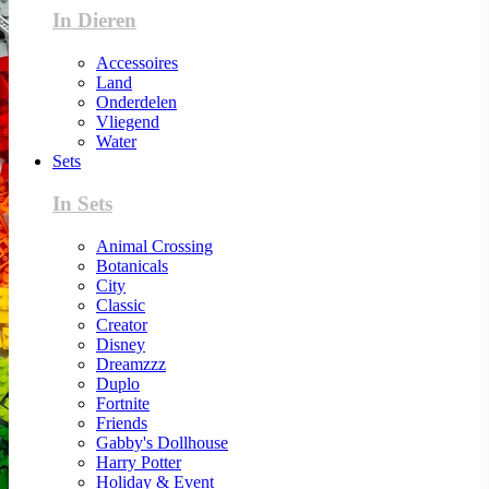
In Dieren
Accessoires
Land
Onderdelen
Vliegend
Water
Sets
In Sets
Animal Crossing
Botanicals
City
Classic
Creator
Disney
Dreamzzz
Duplo
Fortnite
Friends
Gabby's Dollhouse
Harry Potter
Holiday & Event