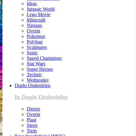
Ideas
Jurassic World
Lego Movie
Minecraft
Ninjago
Overig
Pokemon
Polybag
Sculptures
Sonic
Speed Champions
Star Wars
Super Heroes
Technic
Wednesday
Duplo Onderdelen
In Duplo Onderdelen
Dieren
Overig
Plaat
Steen
Trein