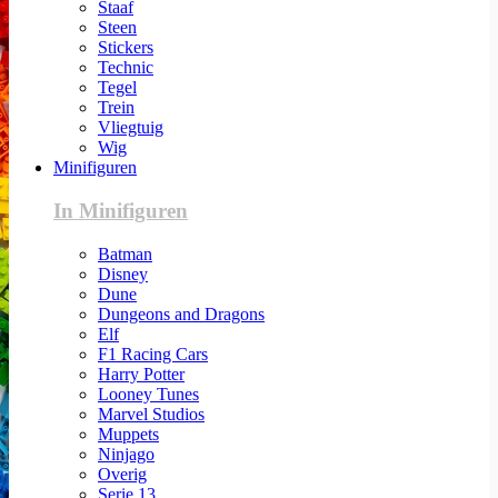
Staaf
Steen
Stickers
Technic
Tegel
Trein
Vliegtuig
Wig
Minifiguren
In Minifiguren
Batman
Disney
Dune
Dungeons and Dragons
Elf
F1 Racing Cars
Harry Potter
Looney Tunes
Marvel Studios
Muppets
Ninjago
Overig
Serie 13