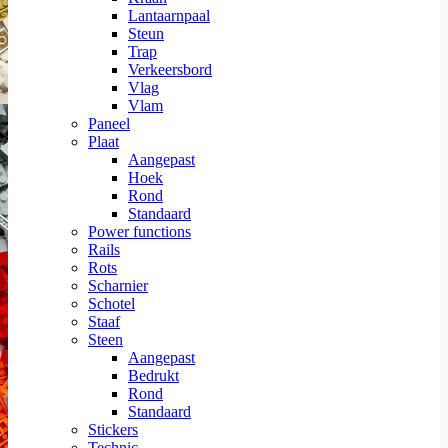
Lantaarnpaal
Steun
Trap
Verkeersbord
Vlag
Vlam
Paneel
Plaat
Aangepast
Hoek
Rond
Standaard
Power functions
Rails
Rots
Scharnier
Schotel
Staaf
Steen
Aangepast
Bedrukt
Rond
Standaard
Stickers
Technic