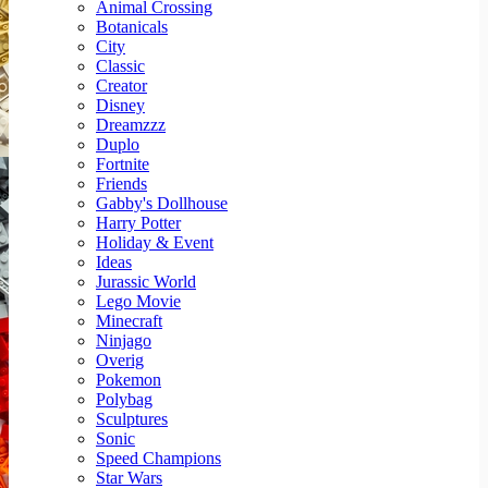
Animal Crossing
Botanicals
City
Classic
Creator
Disney
Dreamzzz
Duplo
Fortnite
Friends
Gabby's Dollhouse
Harry Potter
Holiday & Event
Ideas
Jurassic World
Lego Movie
Minecraft
Ninjago
Overig
Pokemon
Polybag
Sculptures
Sonic
Speed Champions
Star Wars