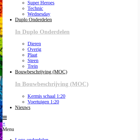
Super Heroes
Technic
Wednesday
Duplo Onderdelen
In Duplo Onderdelen
Dieren
Overig
Plaat
Steen
Trein
Bouwbeschrijving (MOC)
In Bouwbeschrijving (MOC)
Kermis schaal 1:20
Voertuigen 1:20
Nieuws
×
Menu
Lego onderdelen