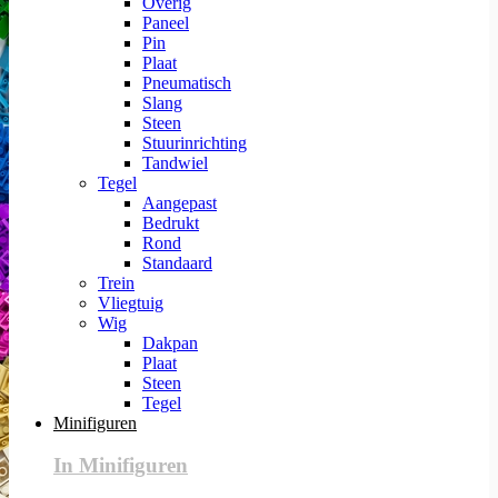
Overig
Paneel
Pin
Plaat
Pneumatisch
Slang
Steen
Stuurinrichting
Tandwiel
Tegel
Aangepast
Bedrukt
Rond
Standaard
Trein
Vliegtuig
Wig
Dakpan
Plaat
Steen
Tegel
Minifiguren
In Minifiguren