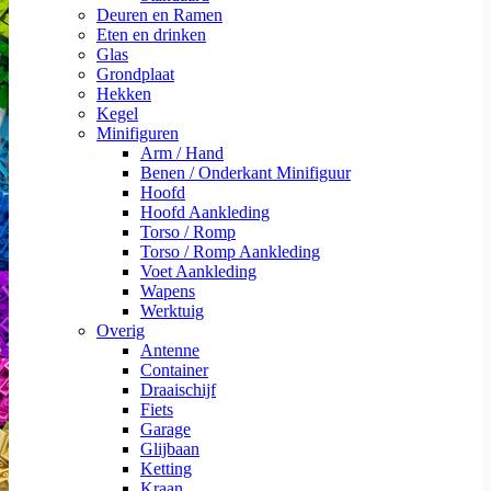
Deuren en Ramen
Eten en drinken
Glas
Grondplaat
Hekken
Kegel
Minifiguren
Arm / Hand
Benen / Onderkant Minifiguur
Hoofd
Hoofd Aankleding
Torso / Romp
Torso / Romp Aankleding
Voet Aankleding
Wapens
Werktuig
Overig
Antenne
Container
Draaischijf
Fiets
Garage
Glijbaan
Ketting
Kraan