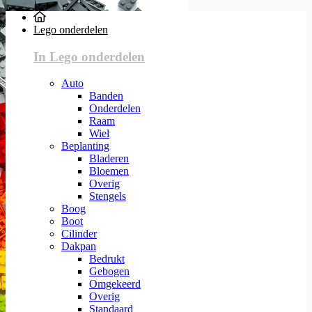
Lego onderdelen
In Lego onderdelen
Auto
Banden
Onderdelen
Raam
Wiel
Beplanting
Bladeren
Bloemen
Overig
Stengels
Boog
Boot
Cilinder
Dakpan
Bedrukt
Gebogen
Omgekeerd
Overig
Standaard