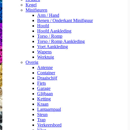
Kegel
Minifiguren
Arm / Hand
Benen / Onderkant Minifiguur
Hoofd
Hoofd Aankleding
Torso / Romp
Torso / Romp Aankleding
Voet Aankleding
Wapens
Werktuig
Overig
Antenne
Container
Draaischijf
Fiets
Garage
Glijbaan
Ketting
Kraan
Lantaarnpaal
Steun
Trap
Verkeersbord