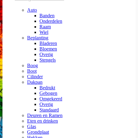
Auto
Banden
Onderdelen
Raam
Wiel
Beplanting
Bladeren
Bloemen
Overig
Stengels
Boog
Boot
Cilinder
Dakpan
Bedrukt
Gebogen
Omgekeerd
Overig
Standaard
Deuren en Ramen
Eten en drinken
Glas
Grondplaat
Hekken