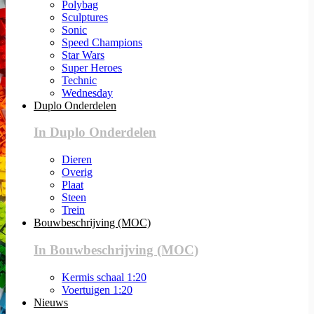
Polybag
Sculptures
Sonic
Speed Champions
Star Wars
Super Heroes
Technic
Wednesday
Duplo Onderdelen
In Duplo Onderdelen
Dieren
Overig
Plaat
Steen
Trein
Bouwbeschrijving (MOC)
In Bouwbeschrijving (MOC)
Kermis schaal 1:20
Voertuigen 1:20
Nieuws