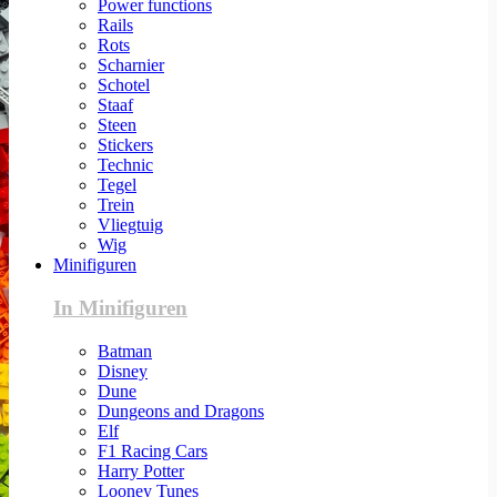
Power functions
Rails
Rots
Scharnier
Schotel
Staaf
Steen
Stickers
Technic
Tegel
Trein
Vliegtuig
Wig
Minifiguren
In Minifiguren
Batman
Disney
Dune
Dungeons and Dragons
Elf
F1 Racing Cars
Harry Potter
Looney Tunes