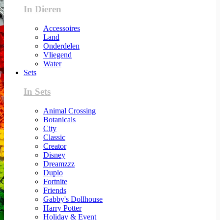
In Dieren
Accessoires
Land
Onderdelen
Vliegend
Water
Sets
In Sets
Animal Crossing
Botanicals
City
Classic
Creator
Disney
Dreamzzz
Duplo
Fortnite
Friends
Gabby's Dollhouse
Harry Potter
Holiday & Event