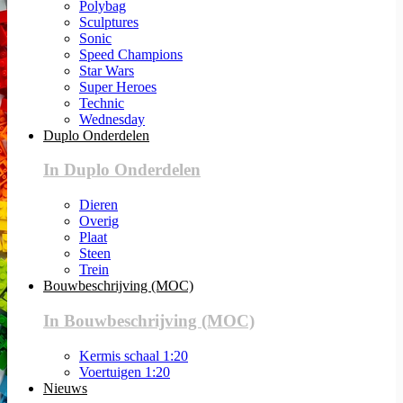
Polybag
Sculptures
Sonic
Speed Champions
Star Wars
Super Heroes
Technic
Wednesday
Duplo Onderdelen
In Duplo Onderdelen
Dieren
Overig
Plaat
Steen
Trein
Bouwbeschrijving (MOC)
In Bouwbeschrijving (MOC)
Kermis schaal 1:20
Voertuigen 1:20
Nieuws