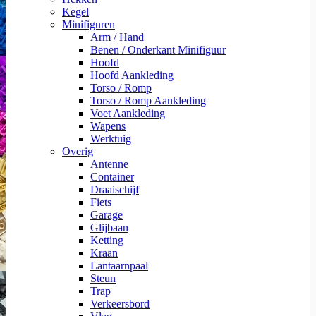
Kegel
Minifiguren
Arm / Hand
Benen / Onderkant Minifiguur
Hoofd
Hoofd Aankleding
Torso / Romp
Torso / Romp Aankleding
Voet Aankleding
Wapens
Werktuig
Overig
Antenne
Container
Draaischijf
Fiets
Garage
Glijbaan
Ketting
Kraan
Lantaarnpaal
Steun
Trap
Verkeersbord