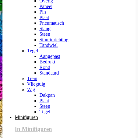
Overig
Paneel
Pin
Plaat
Pneumatisch
Slang
Steen
Stuurinrichting
Tandwiel
Tegel
Aangepast
Bedrukt
Rond
Standaard
Trein
Vliegtuig
Wig
Dakpan
Plaat
Steen
Tegel
Minifiguren
In Minifiguren