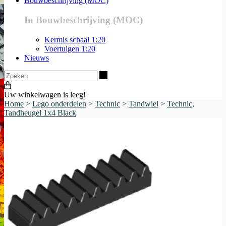
Bouwbeschrijving (MOC)
In Bouwbeschrijving (MOC)
Kermis schaal 1:20
Voertuigen 1:20
Nieuws
Zoeken
Uw winkelwagen is leeg!
Home
>
Lego onderdelen
>
Technic
>
Tandwiel
>
Technic,
Tandheugel 1x4 Black