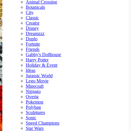
Animal Crossing
Botanicals
City
Classic
Creator
Disney
Dreamzzz
Duplo
Fortnite
Friends
Gabby's Dollhouse
Harry Potter
Holiday & Event
Ideas
Jurassic World
Lego Movie
Minecraft
Ninjago
Overig
Pokemon
Polybag
Sculptures
Sonic
Speed Champions
Star Wars