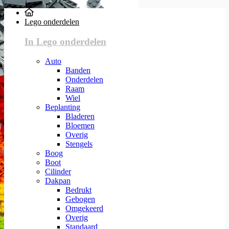
Lego onderdelen
In Lego onderdelen
Auto
Banden
Onderdelen
Raam
Wiel
Beplanting
Bladeren
Bloemen
Overig
Stengels
Boog
Boot
Cilinder
Dakpan
Bedrukt
Gebogen
Omgekeerd
Overig
Standaard