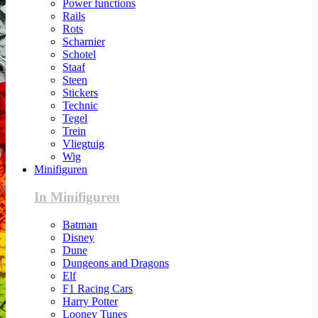
Power functions
Rails
Rots
Scharnier
Schotel
Staaf
Steen
Stickers
Technic
Tegel
Trein
Vliegtuig
Wig
Minifiguren
In Minifiguren
Batman
Disney
Dune
Dungeons and Dragons
Elf
F1 Racing Cars
Harry Potter
Looney Tunes