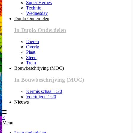
Super Heroes
Technic
Wednesday
Duplo Onderdelen
In Duplo Onderdelen
Dieren
Overig
Plaat
Steen
Trein
Bouwbeschrijving (MOC)
In Bouwbeschrijving (MOC)
Kermis schaal 1:20
Voertuigen 1:20
Nieuws
×
Menu
Lego onderdelen