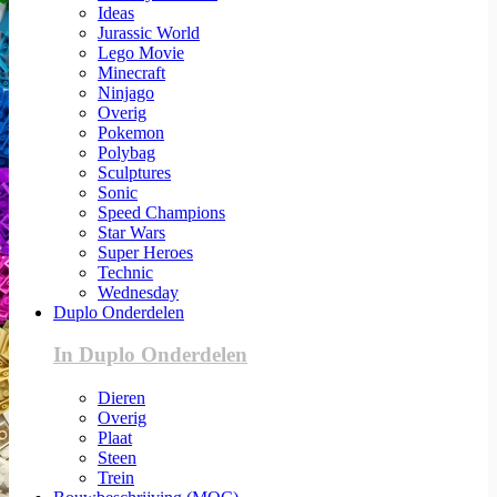
Ideas
Jurassic World
Lego Movie
Minecraft
Ninjago
Overig
Pokemon
Polybag
Sculptures
Sonic
Speed Champions
Star Wars
Super Heroes
Technic
Wednesday
Duplo Onderdelen
In Duplo Onderdelen
Dieren
Overig
Plaat
Steen
Trein