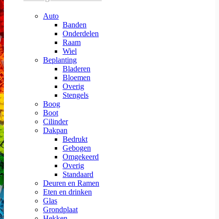
Auto
Banden
Onderdelen
Raam
Wiel
Beplanting
Bladeren
Bloemen
Overig
Stengels
Boog
Boot
Cilinder
Dakpan
Bedrukt
Gebogen
Omgekeerd
Overig
Standaard
Deuren en Ramen
Eten en drinken
Glas
Grondplaat
Hekken