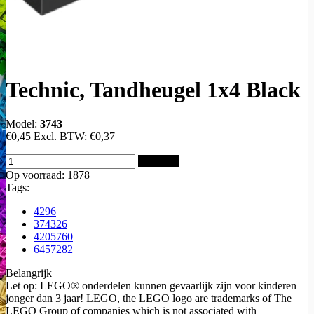
Technic, Tandheugel 1x4 Black
Model:
3743
€0,45
Excl. BTW:
€0,37
Bestellen
Op voorraad: 1878
Tags:
4296
374326
4205760
6457282
Belangrijk
Let op: LEGO® onderdelen kunnen gevaarlijk zijn voor kinderen
jonger dan 3 jaar! LEGO, the LEGO logo are trademarks of The
LEGO Group of companies which is not associated with