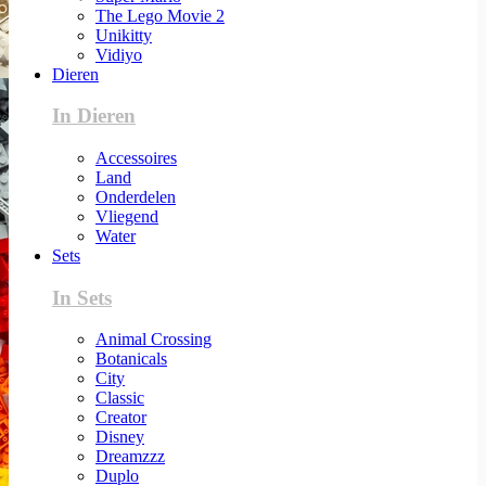
The Lego Movie 2
Unikitty
Vidiyo
Dieren
In Dieren
Accessoires
Land
Onderdelen
Vliegend
Water
Sets
In Sets
Animal Crossing
Botanicals
City
Classic
Creator
Disney
Dreamzzz
Duplo