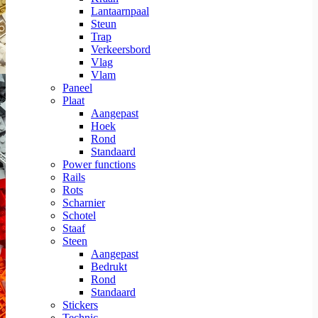
Lantaarnpaal
Steun
Trap
Verkeersbord
Vlag
Vlam
Paneel
Plaat
Aangepast
Hoek
Rond
Standaard
Power functions
Rails
Rots
Scharnier
Schotel
Staaf
Steen
Aangepast
Bedrukt
Rond
Standaard
Stickers
Technic