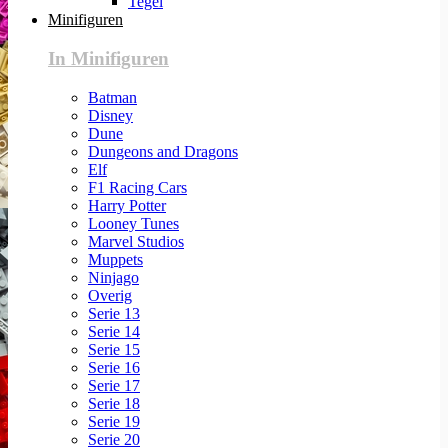
Tegel
Minifiguren
In Minifiguren
Batman
Disney
Dune
Dungeons and Dragons
Elf
F1 Racing Cars
Harry Potter
Looney Tunes
Marvel Studios
Muppets
Ninjago
Overig
Serie 13
Serie 14
Serie 15
Serie 16
Serie 17
Serie 18
Serie 19
Serie 20