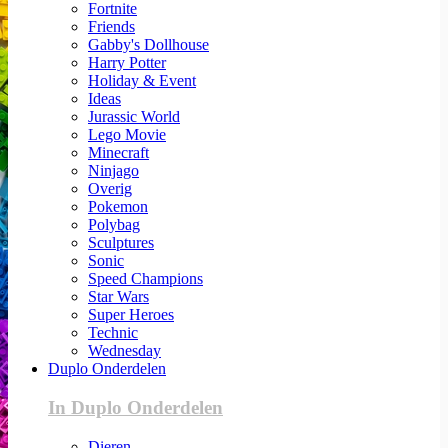
Fortnite
Friends
Gabby's Dollhouse
Harry Potter
Holiday & Event
Ideas
Jurassic World
Lego Movie
Minecraft
Ninjago
Overig
Pokemon
Polybag
Sculptures
Sonic
Speed Champions
Star Wars
Super Heroes
Technic
Wednesday
Duplo Onderdelen
In Duplo Onderdelen
Dieren