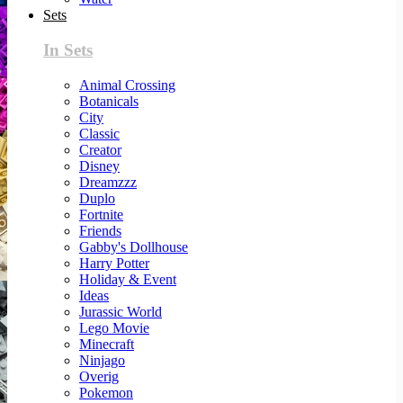
Sets
In Sets
Animal Crossing
Botanicals
City
Classic
Creator
Disney
Dreamzzz
Duplo
Fortnite
Friends
Gabby's Dollhouse
Harry Potter
Holiday & Event
Ideas
Jurassic World
Lego Movie
Minecraft
Ninjago
Overig
Pokemon