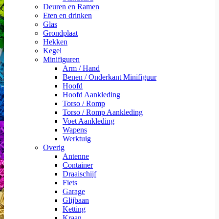
Deuren en Ramen
Eten en drinken
Glas
Grondplaat
Hekken
Kegel
Minifiguren
Arm / Hand
Benen / Onderkant Minifiguur
Hoofd
Hoofd Aankleding
Torso / Romp
Torso / Romp Aankleding
Voet Aankleding
Wapens
Werktuig
Overig
Antenne
Container
Draaischijf
Fiets
Garage
Glijbaan
Ketting
Kraan