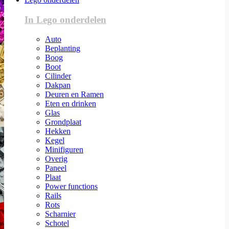
In Lego onderdelen
Auto
Beplanting
Boog
Boot
Cilinder
Dakpan
Deuren en Ramen
Eten en drinken
Glas
Grondplaat
Hekken
Kegel
Minifiguren
Overig
Paneel
Plaat
Power functions
Rails
Rots
Scharnier
Schotel