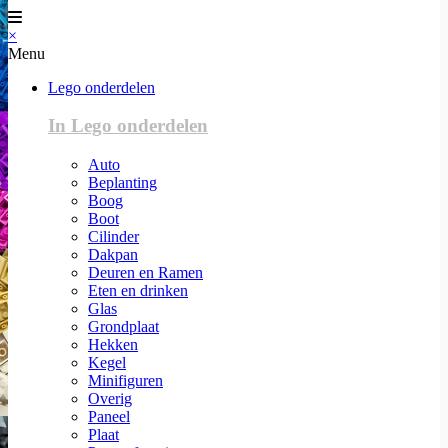
×
Menu
Lego onderdelen
In Lego onderdelen
Auto
Beplanting
Boog
Boot
Cilinder
Dakpan
Deuren en Ramen
Eten en drinken
Glas
Grondplaat
Hekken
Kegel
Minifiguren
Overig
Paneel
Plaat