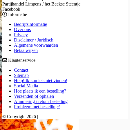
Partijhandel Limpens / het Beekse Steentje
Facebook
Informatie
Bedrijfsinformatie
Over ons
Privacy
Disclaimer / Juridisch
Algemene voorwaarden
Betaalwijzen
Klantenservice
Contact
Sitemap
Help! Ik kan iets niet vinden!
Social Media
Hoe plaats ik een bestelling?
Verzenden of ophalen
Annulering / retour bestelling
Probleem met bestelling?
© Copyright 2026 |