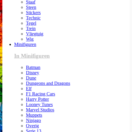
Staaf
Steen
Stickers
Technic
Tegel
Trein
Vliegtuig
Wig
Minifiguren
In Minifiguren
Batman
Disney
Dune
Dungeons and Dragons
Elf
F1 Racing Cars
Harry Potter
Looney Tunes
Marvel Studios
Muppets
Ninjago
Overig
Serie 13