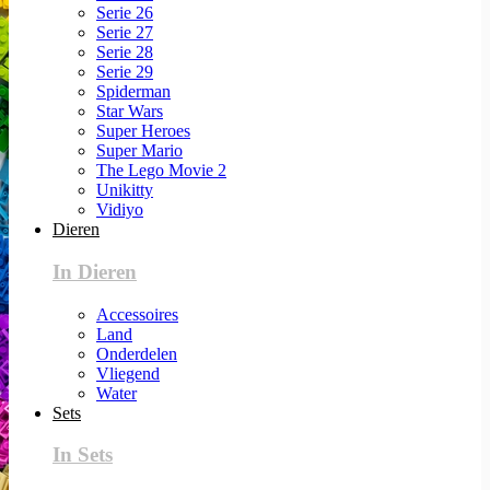
Serie 26
Serie 27
Serie 28
Serie 29
Spiderman
Star Wars
Super Heroes
Super Mario
The Lego Movie 2
Unikitty
Vidiyo
Dieren
In Dieren
Accessoires
Land
Onderdelen
Vliegend
Water
Sets
In Sets