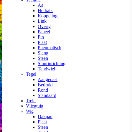
As
Hefbalk
Koppeling
Link
Overig
Paneel
Pin
Plaat
Pneumatisch
Slang
Steen
Stuurinrichting
Tandwiel
Tegel
Aangepast
Bedrukt
Rond
Standaard
Trein
Vliegtuig
Wig
Dakpan
Plaat
Steen