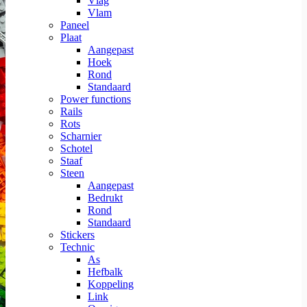
Vlag
Vlam
Paneel
Plaat
Aangepast
Hoek
Rond
Standaard
Power functions
Rails
Rots
Scharnier
Schotel
Staaf
Steen
Aangepast
Bedrukt
Rond
Standaard
Stickers
Technic
As
Hefbalk
Koppeling
Link