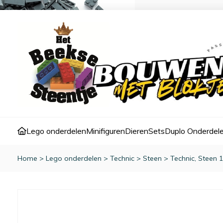
Lego onderdelen
Minifiguren
Dieren
Sets
Duplo Onderdel
Home
>
Lego onderdelen
>
Technic
>
Steen
>
Technic, Steen 