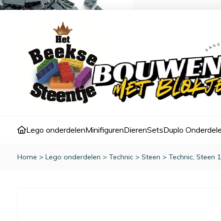
Lego onderdelen
Minifiguren
Dieren
Sets
Duplo Onderdel
Home
>
Lego onderdelen
>
Technic
>
Steen
>
Technic, Steen 