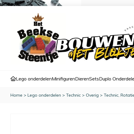
Lego onderdelen
Minifiguren
Dieren
Sets
Duplo Onderdel
Home
>
Lego onderdelen
>
Technic
>
Overig
>
Technic, Rotati