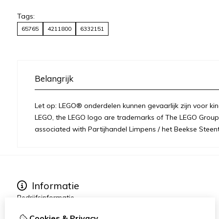
Tags:
65765
4211800
6332151
Belangrijk
Let op: LEGO® onderdelen kunnen gevaarlijk zijn voor kin
LEGO, the LEGO logo are trademarks of The LEGO Group 
associated with Partijhandel Limpens / het Beekse Steent
Informatie
Bedrijfsinformatie
Over ons
Cookies & Privacy