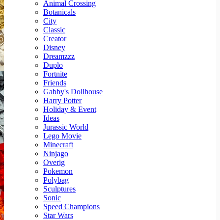
Animal Crossing
Botanicals
City
Classic
Creator
Disney
Dreamzzz
Duplo
Fortnite
Friends
Gabby's Dollhouse
Harry Potter
Holiday & Event
Ideas
Jurassic World
Lego Movie
Minecraft
Ninjago
Overig
Pokemon
Polybag
Sculptures
Sonic
Speed Champions
Star Wars