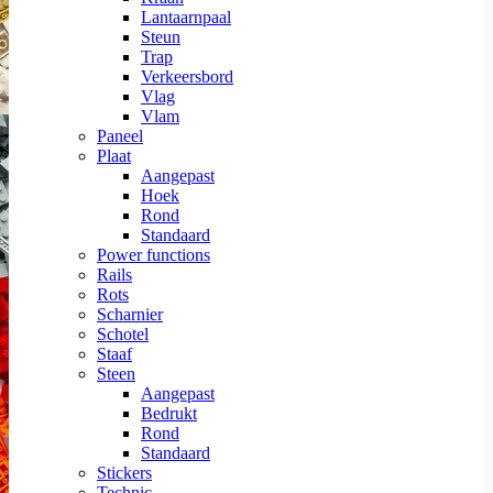
Lantaarnpaal
Steun
Trap
Verkeersbord
Vlag
Vlam
Paneel
Plaat
Aangepast
Hoek
Rond
Standaard
Power functions
Rails
Rots
Scharnier
Schotel
Staaf
Steen
Aangepast
Bedrukt
Rond
Standaard
Stickers
Technic