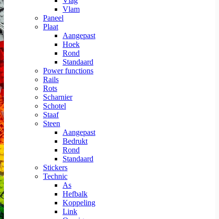
Vlag
Vlam
Paneel
Plaat
Aangepast
Hoek
Rond
Standaard
Power functions
Rails
Rots
Scharnier
Schotel
Staaf
Steen
Aangepast
Bedrukt
Rond
Standaard
Stickers
Technic
As
Hefbalk
Koppeling
Link