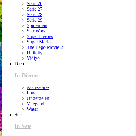
Serie 26
Serie 27
Serie 28
Serie 29
Spiderman
Star Wars
Super Heroes
Super Mario
The Lego Movie 2
Unikitty
Vidiyo
Dieren
In Dieren
Accessoires
Land
Onderdelen
Vliegend
Water
Sets
In Sets