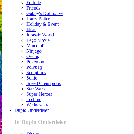
Fortnite
Friends
Gabby's Dollhouse
Harry Potter
Holiday & Event
Ideas
Jurassic World
Lego Movie
Minecraft
Ninjago
Overig
Pokemon
Polybag
Sculptures
Sonic
Speed Champions
Star Wars
Super Heroes
Technic
Wednesday
Duplo Onderdelen
In Duplo Onderdelen
Dieren