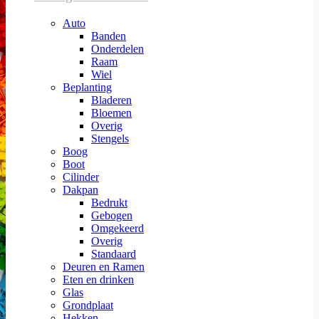
Auto
Banden
Onderdelen
Raam
Wiel
Beplanting
Bladeren
Bloemen
Overig
Stengels
Boog
Boot
Cilinder
Dakpan
Bedrukt
Gebogen
Omgekeerd
Overig
Standaard
Deuren en Ramen
Eten en drinken
Glas
Grondplaat
Hekken