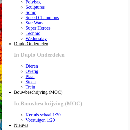
Polybag
Sculptures
Sonic
Speed Champions
Star Wars
Super Heroes
Technic
Wednesday
Duplo Onderdelen
In Duplo Onderdelen
Dieren
Overig
Plaat
Steen
Trein
Bouwbeschrijving (MOC)
In Bouwbeschrijving (MOC)
Kermis schaal 1:20
Voertuigen 1:20
Nieuws