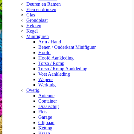
Deuren en Ramen
Eten en drinken
Glas
Grondplaat
Hekken
Kegel
Minifiguren
Arm / Hand
Benen / Onderkant Minifiguur
Hoofd
Hoofd Aankleding
Torso / Romp
Torso / Romp Aankleding
Voet Aankleding
Wapens
Werktuig
Overig
Antenne
Container
Draaischijf
Fiets
Garage
Glijbaan
Ketting
Kraan