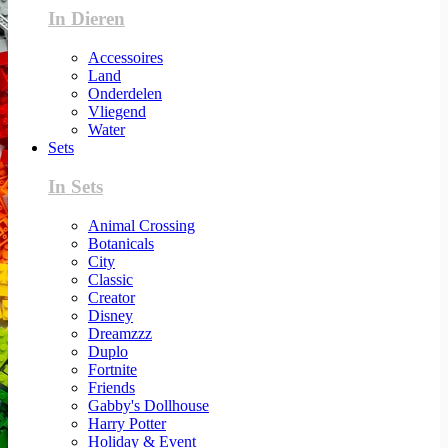
In Dieren
Accessoires
Land
Onderdelen
Vliegend
Water
Sets
In Sets
Animal Crossing
Botanicals
City
Classic
Creator
Disney
Dreamzzz
Duplo
Fortnite
Friends
Gabby's Dollhouse
Harry Potter
Holiday & Event