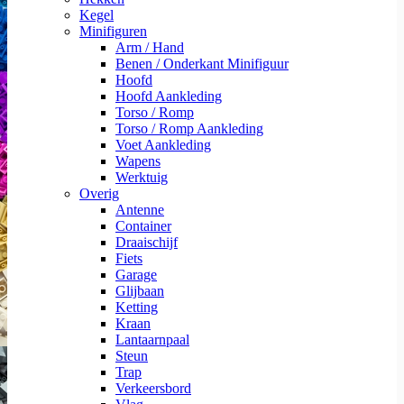
Kegel
Minifiguren
Arm / Hand
Benen / Onderkant Minifiguur
Hoofd
Hoofd Aankleding
Torso / Romp
Torso / Romp Aankleding
Voet Aankleding
Wapens
Werktuig
Overig
Antenne
Container
Draaischijf
Fiets
Garage
Glijbaan
Ketting
Kraan
Lantaarnpaal
Steun
Trap
Verkeersbord