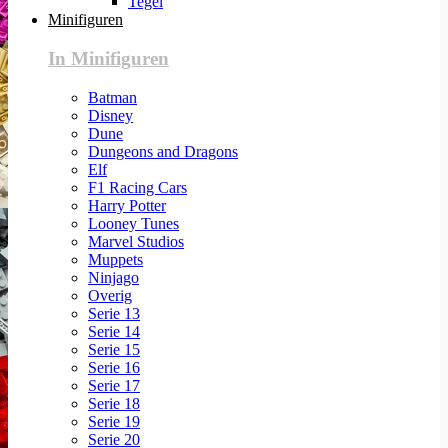
Tegel
Minifiguren
In Minifiguren
Batman
Disney
Dune
Dungeons and Dragons
Elf
F1 Racing Cars
Harry Potter
Looney Tunes
Marvel Studios
Muppets
Ninjago
Overig
Serie 13
Serie 14
Serie 15
Serie 16
Serie 17
Serie 18
Serie 19
Serie 20