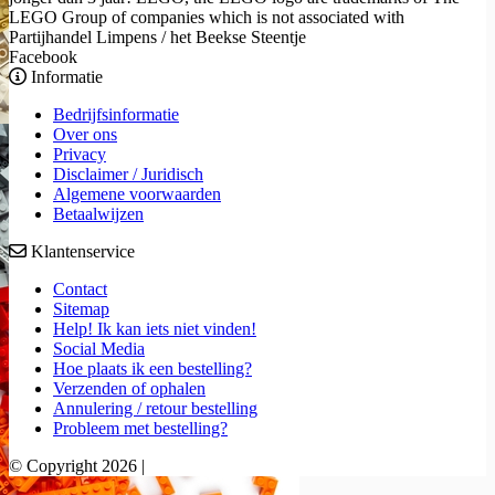
LEGO Group of companies which is not associated with
Partijhandel Limpens / het Beekse Steentje
Facebook
Informatie
Bedrijfsinformatie
Over ons
Privacy
Disclaimer / Juridisch
Algemene voorwaarden
Betaalwijzen
Klantenservice
Contact
Sitemap
Help! Ik kan iets niet vinden!
Social Media
Hoe plaats ik een bestelling?
Verzenden of ophalen
Annulering / retour bestelling
Probleem met bestelling?
© Copyright 2026 |