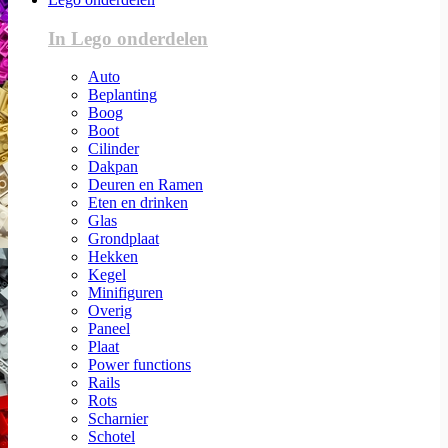
In Lego onderdelen
Auto
Beplanting
Boog
Boot
Cilinder
Dakpan
Deuren en Ramen
Eten en drinken
Glas
Grondplaat
Hekken
Kegel
Minifiguren
Overig
Paneel
Plaat
Power functions
Rails
Rots
Scharnier
Schotel