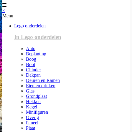
×
Menu
Lego onderdelen
In Lego onderdelen
Auto
Beplanting
Boog
Boot
Cilinder
Dakpan
Deuren en Ramen
Eten en drinken
Glas
Grondplaat
Hekken
Kegel
Minifiguren
Overig
Paneel
Plaat