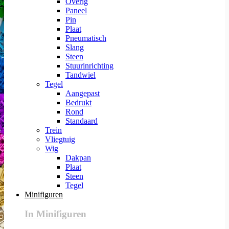
Overig
Paneel
Pin
Plaat
Pneumatisch
Slang
Steen
Stuurinrichting
Tandwiel
Tegel
Aangepast
Bedrukt
Rond
Standaard
Trein
Vliegtuig
Wig
Dakpan
Plaat
Steen
Tegel
Minifiguren
In Minifiguren