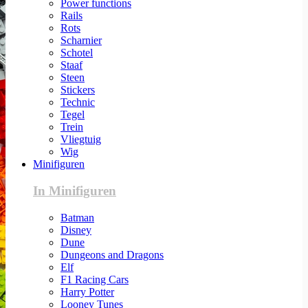
Power functions
Rails
Rots
Scharnier
Schotel
Staaf
Steen
Stickers
Technic
Tegel
Trein
Vliegtuig
Wig
Minifiguren
In Minifiguren
Batman
Disney
Dune
Dungeons and Dragons
Elf
F1 Racing Cars
Harry Potter
Looney Tunes