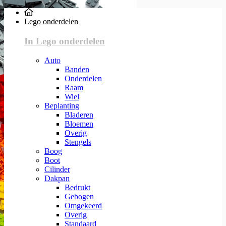
Lego onderdelen
In Lego onderdelen
Auto
Banden
Onderdelen
Raam
Wiel
Beplanting
Bladeren
Bloemen
Overig
Stengels
Boog
Boot
Cilinder
Dakpan
Bedrukt
Gebogen
Omgekeerd
Overig
Standaard