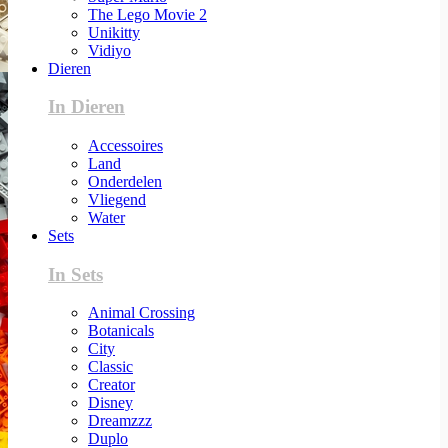
The Lego Movie 2
Unikitty
Vidiyo
Dieren
In Dieren
Accessoires
Land
Onderdelen
Vliegend
Water
Sets
In Sets
Animal Crossing
Botanicals
City
Classic
Creator
Disney
Dreamzzz
Duplo