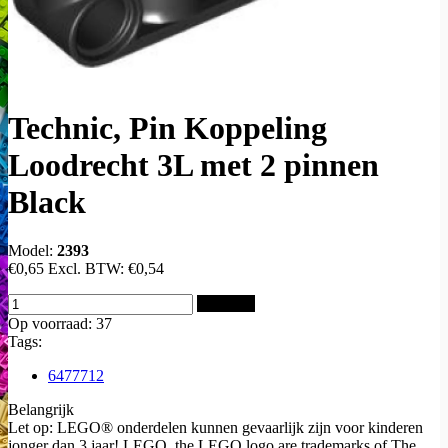
Technic, Pin Koppeling
Loodrecht 3L met 2 pinnen
Black
Model:
2393
€0,65
Excl. BTW:
€0,54
Bestellen
Op voorraad: 37
Tags:
6477712
Belangrijk
Let op: LEGO® onderdelen kunnen gevaarlijk zijn voor kinderen
jonger dan 3 jaar! LEGO, the LEGO logo are trademarks of The