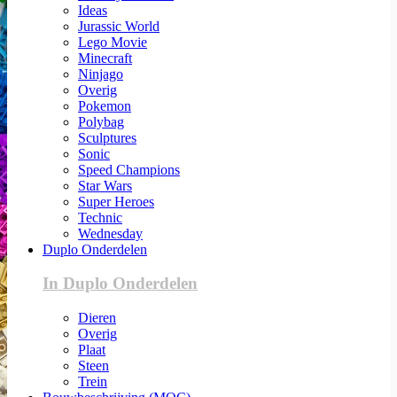
Ideas
Jurassic World
Lego Movie
Minecraft
Ninjago
Overig
Pokemon
Polybag
Sculptures
Sonic
Speed Champions
Star Wars
Super Heroes
Technic
Wednesday
Duplo Onderdelen
In Duplo Onderdelen
Dieren
Overig
Plaat
Steen
Trein