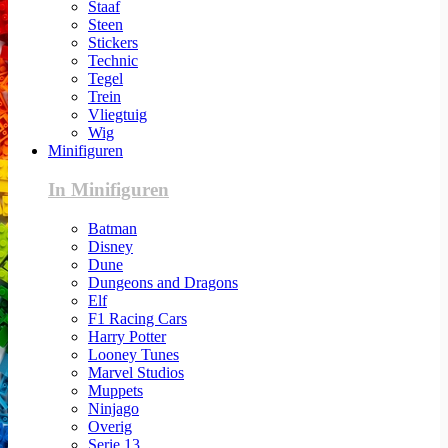
Staaf
Steen
Stickers
Technic
Tegel
Trein
Vliegtuig
Wig
Minifiguren
In Minifiguren
Batman
Disney
Dune
Dungeons and Dragons
Elf
F1 Racing Cars
Harry Potter
Looney Tunes
Marvel Studios
Muppets
Ninjago
Overig
Serie 13