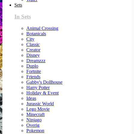
Sets
In Sets
Animal Crossing
Botanicals
City
Classic
Creator
Disney
Dreamzzz
Duplo
Fortnite
Friends
Gabby's Dollhouse
Harry Potter
Holiday & Event
Ideas
Jurassic World
Lego Movie
Minecraft
Ninjago
Overig
Pokemon