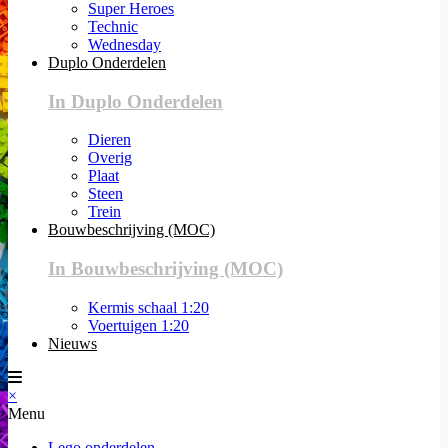
Super Heroes
Technic
Wednesday
Duplo Onderdelen
In Duplo Onderdelen
Dieren
Overig
Plaat
Steen
Trein
Bouwbeschrijving (MOC)
In Bouwbeschrijving (MOC)
Kermis schaal 1:20
Voertuigen 1:20
Nieuws
×
Menu
Lego onderdelen