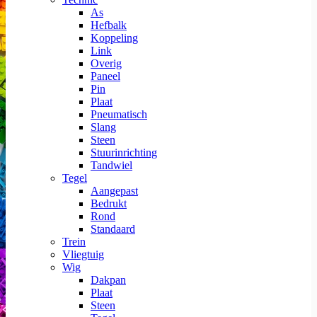
As
Hefbalk
Koppeling
Link
Overig
Paneel
Pin
Plaat
Pneumatisch
Slang
Steen
Stuurinrichting
Tandwiel
Tegel
Aangepast
Bedrukt
Rond
Standaard
Trein
Vliegtuig
Wig
Dakpan
Plaat
Steen