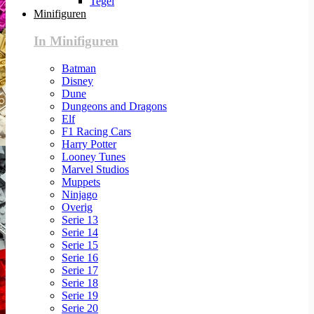
Tegel
Minifiguren
In Minifiguren
Batman
Disney
Dune
Dungeons and Dragons
Elf
F1 Racing Cars
Harry Potter
Looney Tunes
Marvel Studios
Muppets
Ninjago
Overig
Serie 13
Serie 14
Serie 15
Serie 16
Serie 17
Serie 18
Serie 19
Serie 20