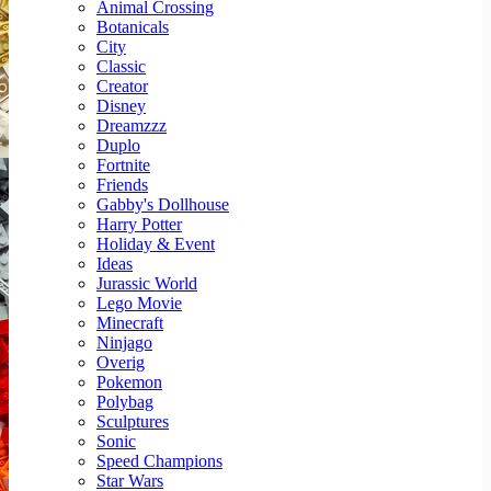
Animal Crossing
Botanicals
City
Classic
Creator
Disney
Dreamzzz
Duplo
Fortnite
Friends
Gabby's Dollhouse
Harry Potter
Holiday & Event
Ideas
Jurassic World
Lego Movie
Minecraft
Ninjago
Overig
Pokemon
Polybag
Sculptures
Sonic
Speed Champions
Star Wars