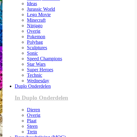
Ideas
Jurassic World
Lego Movie
Minecraft
Ninjago
Overig
Pokemon
Polybag
Sculptures
Sonic
Speed Champions
Star Wars
Super Heroes
Technic
Wednesday
Duplo Onderdelen
In Duplo Onderdelen
Dieren
Overig
Plaat
Steen
Trein