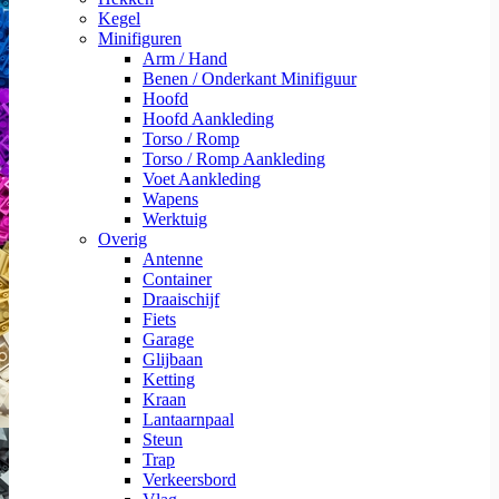
Kegel
Minifiguren
Arm / Hand
Benen / Onderkant Minifiguur
Hoofd
Hoofd Aankleding
Torso / Romp
Torso / Romp Aankleding
Voet Aankleding
Wapens
Werktuig
Overig
Antenne
Container
Draaischijf
Fiets
Garage
Glijbaan
Ketting
Kraan
Lantaarnpaal
Steun
Trap
Verkeersbord