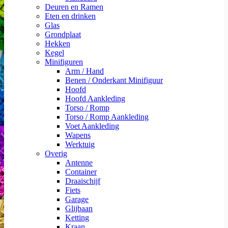
Deuren en Ramen
Eten en drinken
Glas
Grondplaat
Hekken
Kegel
Minifiguren
Arm / Hand
Benen / Onderkant Minifiguur
Hoofd
Hoofd Aankleding
Torso / Romp
Torso / Romp Aankleding
Voet Aankleding
Wapens
Werktuig
Overig
Antenne
Container
Draaischijf
Fiets
Garage
Glijbaan
Ketting
Kraan