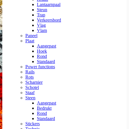
Lantaarnpaal
Steun
Trap
Verkeersbord
Vlag
Vlam
Paneel
Plaat
Aangepast
Hoek
Rond
Standaard
Power functions
Rails
Rots
Scharnier
Schotel
Staaf
Steen
Aangepast
Bedrukt
Rond
Standaard
Stickers
Technic