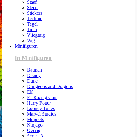
Staaf
Steen
Stickers
Technic
Tegel
Trein
Vliegtuig
Wig
Minifiguren
In Minifiguren
Batman
Disney
Dune
Dungeons and Dragons
Elf
F1 Racing Cars
Harry Potter
Looney Tunes
Marvel Studios
Muppets
Ninjago
Overig
Serie 13