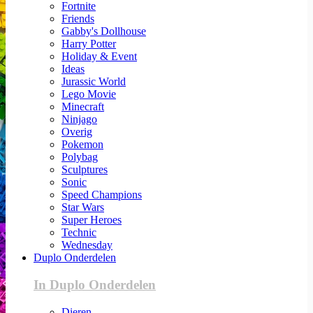
Fortnite
Friends
Gabby's Dollhouse
Harry Potter
Holiday & Event
Ideas
Jurassic World
Lego Movie
Minecraft
Ninjago
Overig
Pokemon
Polybag
Sculptures
Sonic
Speed Champions
Star Wars
Super Heroes
Technic
Wednesday
Duplo Onderdelen
In Duplo Onderdelen
Dieren