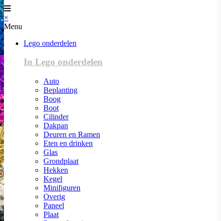
×
Menu
Lego onderdelen
In Lego onderdelen
Auto
Beplanting
Boog
Boot
Cilinder
Dakpan
Deuren en Ramen
Eten en drinken
Glas
Grondplaat
Hekken
Kegel
Minifiguren
Overig
Paneel
Plaat