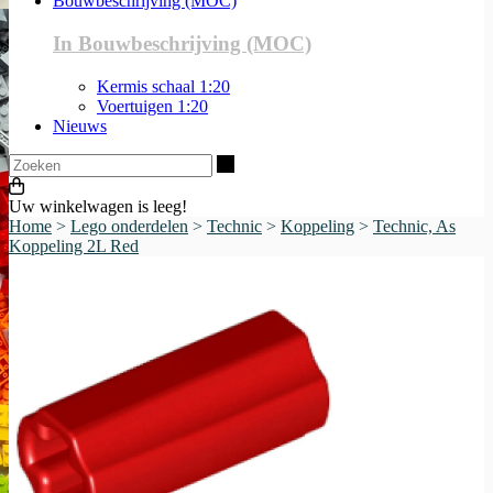
Bouwbeschrijving (MOC)
In Bouwbeschrijving (MOC)
Kermis schaal 1:20
Voertuigen 1:20
Nieuws
Zoeken
Uw winkelwagen is leeg!
Home
>
Lego onderdelen
>
Technic
>
Koppeling
>
Technic, As
Koppeling 2L Red