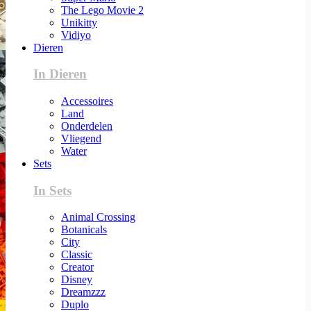
The Lego Movie 2
Unikitty
Vidiyo
Dieren
In Dieren
Accessoires
Land
Onderdelen
Vliegend
Water
Sets
In Sets
Animal Crossing
Botanicals
City
Classic
Creator
Disney
Dreamzzz
Duplo