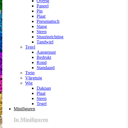
Overig
Paneel
Pin
Plaat
Pneumatisch
Slang
Steen
Stuurinrichting
Tandwiel
Tegel
Aangepast
Bedrukt
Rond
Standaard
Trein
Vliegtuig
Wig
Dakpan
Plaat
Steen
Tegel
Minifiguren
In Minifiguren