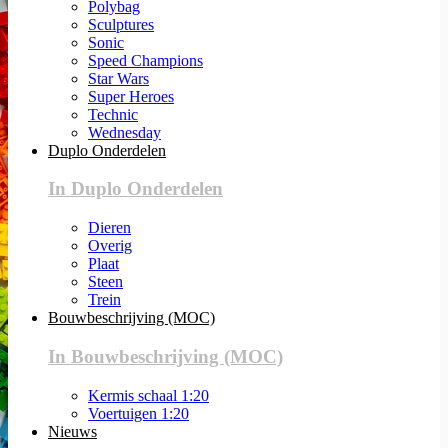
Polybag
Sculptures
Sonic
Speed Champions
Star Wars
Super Heroes
Technic
Wednesday
Duplo Onderdelen
In Duplo Onderdelen
Dieren
Overig
Plaat
Steen
Trein
Bouwbeschrijving (MOC)
In Bouwbeschrijving (MOC)
Kermis schaal 1:20
Voertuigen 1:20
Nieuws