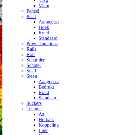
Vlag
Vlam
Paneel
Plaat
Aangepast
Hoek
Rond
Standaard
Power functions
Rails
Rots
Scharnier
Schotel
Staaf
Steen
Aangepast
Bedrukt
Rond
Standaard
Stickers
Technic
As
Hefbalk
Koppeling
Link