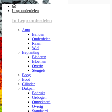
Lego onderdelen
In Lego onderdelen
Auto
Banden
Onderdelen
Raam
Wiel
Beplanting
Bladeren
Bloemen
Overig
Stengels
Boog
Boot
Cilinder
Dakpan
Bedrukt
Gebogen
Omgekeerd
Overig
Standaard