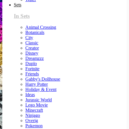
Sets
In Sets
Animal Crossing
Botanicals
City
Classic
Creator
Disney
Dreamzzz
Duplo
Fortnite
Friends
Gabby's Dollhouse
Harry Potter
Holiday & Event
Ideas
Jurassic World
Lego Movie
Minecraft
Ninjago
Overig
Pokemon