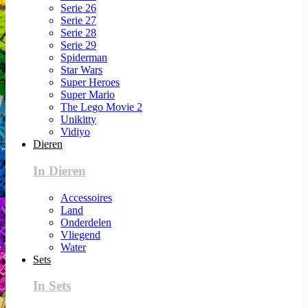
Serie 26
Serie 27
Serie 28
Serie 29
Spiderman
Star Wars
Super Heroes
Super Mario
The Lego Movie 2
Unikitty
Vidiyo
Dieren
In Dieren
Accessoires
Land
Onderdelen
Vliegend
Water
Sets
In Sets