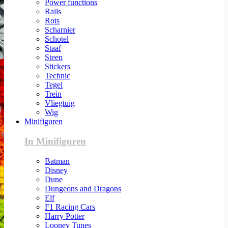
Power functions
Rails
Rots
Scharnier
Schotel
Staaf
Steen
Stickers
Technic
Tegel
Trein
Vliegtuig
Wig
Minifiguren
In Minifiguren
Batman
Disney
Dune
Dungeons and Dragons
Elf
F1 Racing Cars
Harry Potter
Looney Tunes