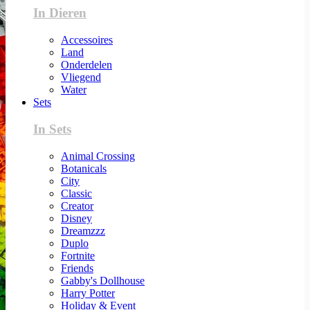
In Dieren
Accessoires
Land
Onderdelen
Vliegend
Water
Sets
In Sets
Animal Crossing
Botanicals
City
Classic
Creator
Disney
Dreamzzz
Duplo
Fortnite
Friends
Gabby's Dollhouse
Harry Potter
Holiday & Event