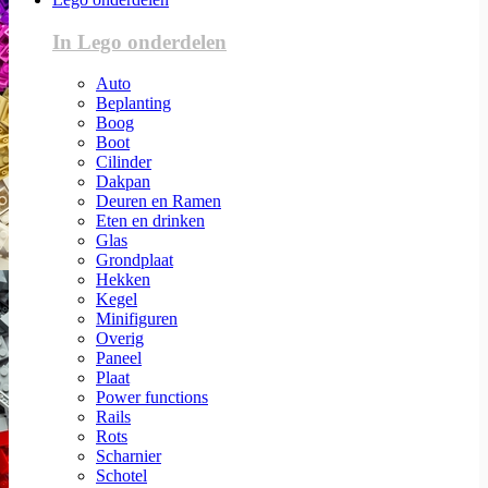
In Lego onderdelen
Auto
Beplanting
Boog
Boot
Cilinder
Dakpan
Deuren en Ramen
Eten en drinken
Glas
Grondplaat
Hekken
Kegel
Minifiguren
Overig
Paneel
Plaat
Power functions
Rails
Rots
Scharnier
Schotel