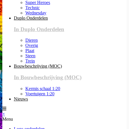
Super Heroes
Technic
Wednesday
Duplo Onderdelen
In Duplo Onderdelen
Dieren
Overig
Plaat
Steen
Trein
Bouwbeschrijving (MOC)
In Bouwbeschrijving (MOC)
Kermis schaal 1:20
Voertuigen 1:20
Nieuws
×
Menu
Lego onderdelen