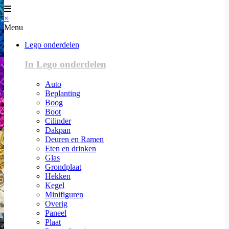
×
Menu
Lego onderdelen
In Lego onderdelen
Auto
Beplanting
Boog
Boot
Cilinder
Dakpan
Deuren en Ramen
Eten en drinken
Glas
Grondplaat
Hekken
Kegel
Minifiguren
Overig
Paneel
Plaat