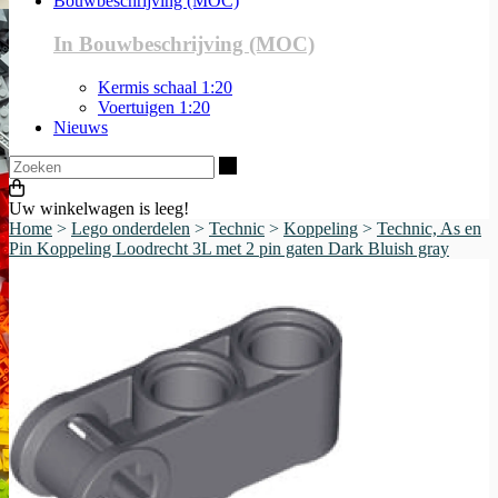
Bouwbeschrijving (MOC)
In Bouwbeschrijving (MOC)
Kermis schaal 1:20
Voertuigen 1:20
Nieuws
Zoeken
Uw winkelwagen is leeg!
Home
>
Lego onderdelen
>
Technic
>
Koppeling
>
Technic, As en
Pin Koppeling Loodrecht 3L met 2 pin gaten Dark Bluish gray