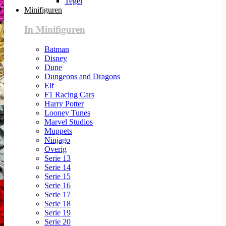
Tegel
Minifiguren
In Minifiguren
Batman
Disney
Dune
Dungeons and Dragons
Elf
F1 Racing Cars
Harry Potter
Looney Tunes
Marvel Studios
Muppets
Ninjago
Overig
Serie 13
Serie 14
Serie 15
Serie 16
Serie 17
Serie 18
Serie 19
Serie 20