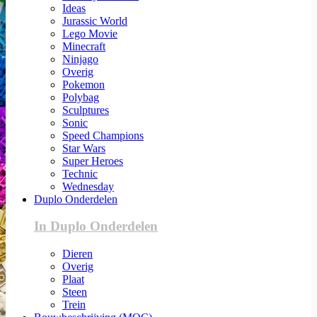
Ideas
Jurassic World
Lego Movie
Minecraft
Ninjago
Overig
Pokemon
Polybag
Sculptures
Sonic
Speed Champions
Star Wars
Super Heroes
Technic
Wednesday
Duplo Onderdelen
In Duplo Onderdelen
Dieren
Overig
Plaat
Steen
Trein