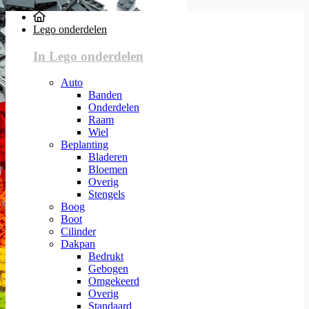
Lego onderdelen
In Lego onderdelen
Auto
Banden
Onderdelen
Raam
Wiel
Beplanting
Bladeren
Bloemen
Overig
Stengels
Boog
Boot
Cilinder
Dakpan
Bedrukt
Gebogen
Omgekeerd
Overig
Standaard