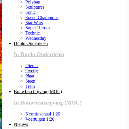
Polybag
Sculptures
Sonic
Speed Champions
Star Wars
Super Heroes
Technic
Wednesday
Duplo Onderdelen
In Duplo Onderdelen
Dieren
Overig
Plaat
Steen
Trein
Bouwbeschrijving (MOC)
In Bouwbeschrijving (MOC)
Kermis schaal 1:20
Voertuigen 1:20
Nieuws