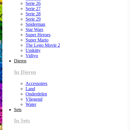
Serie 26
Serie 27
Serie 28
Serie 29
Spiderman
Star Wars
Super Heroes
Super Mario
The Lego Movie 2
Unikitty
Vidiyo
Dieren
In Dieren
Accessoires
Land
Onderdelen
Vliegend
Water
Sets
In Sets