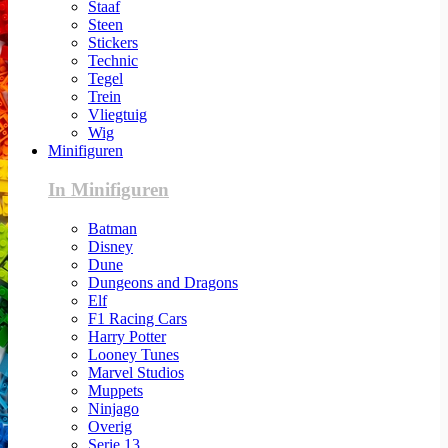
Staaf
Steen
Stickers
Technic
Tegel
Trein
Vliegtuig
Wig
Minifiguren
In Minifiguren
Batman
Disney
Dune
Dungeons and Dragons
Elf
F1 Racing Cars
Harry Potter
Looney Tunes
Marvel Studios
Muppets
Ninjago
Overig
Serie 13