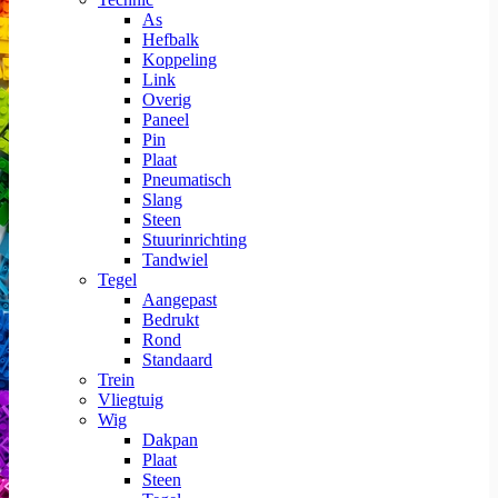
As
Hefbalk
Koppeling
Link
Overig
Paneel
Pin
Plaat
Pneumatisch
Slang
Steen
Stuurinrichting
Tandwiel
Tegel
Aangepast
Bedrukt
Rond
Standaard
Trein
Vliegtuig
Wig
Dakpan
Plaat
Steen