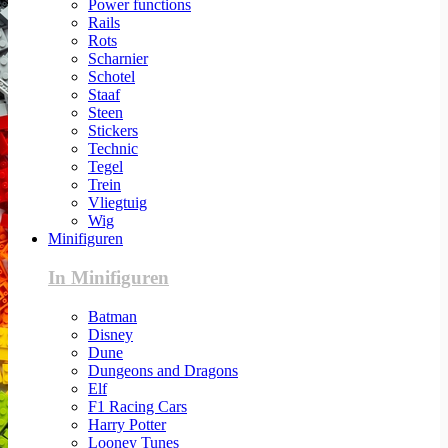
Power functions
Rails
Rots
Scharnier
Schotel
Staaf
Steen
Stickers
Technic
Tegel
Trein
Vliegtuig
Wig
Minifiguren
In Minifiguren
Batman
Disney
Dune
Dungeons and Dragons
Elf
F1 Racing Cars
Harry Potter
Looney Tunes