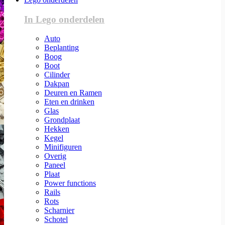
In Lego onderdelen
Auto
Beplanting
Boog
Boot
Cilinder
Dakpan
Deuren en Ramen
Eten en drinken
Glas
Grondplaat
Hekken
Kegel
Minifiguren
Overig
Paneel
Plaat
Power functions
Rails
Rots
Scharnier
Schotel