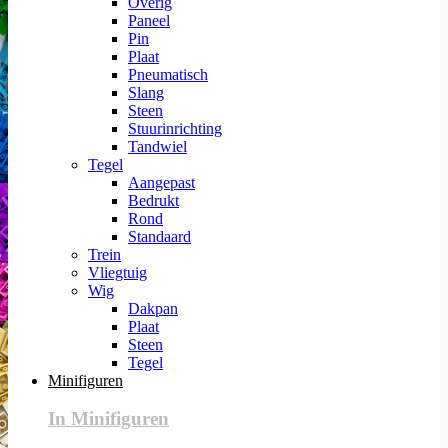
Overig
Paneel
Pin
Plaat
Pneumatisch
Slang
Steen
Stuurinrichting
Tandwiel
Tegel
Aangepast
Bedrukt
Rond
Standaard
Trein
Vliegtuig
Wig
Dakpan
Plaat
Steen
Tegel
Minifiguren
In Minifiguren