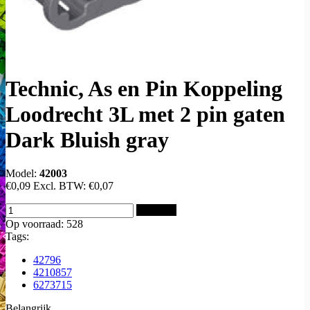
Technic, As en Pin Koppeling
Loodrecht 3L met 2 pin gaten
Dark Bluish gray
Model:
42003
€0,09
Excl. BTW:
€0,07
Bestellen
Op voorraad: 528
Tags:
42796
4210857
6273715
Belangrijk