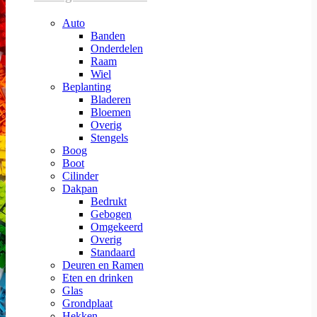
Auto
Banden
Onderdelen
Raam
Wiel
Beplanting
Bladeren
Bloemen
Overig
Stengels
Boog
Boot
Cilinder
Dakpan
Bedrukt
Gebogen
Omgekeerd
Overig
Standaard
Deuren en Ramen
Eten en drinken
Glas
Grondplaat
Hekken