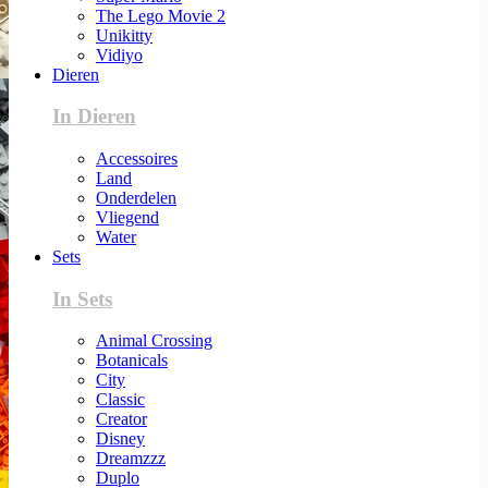
The Lego Movie 2
Unikitty
Vidiyo
Dieren
In Dieren
Accessoires
Land
Onderdelen
Vliegend
Water
Sets
In Sets
Animal Crossing
Botanicals
City
Classic
Creator
Disney
Dreamzzz
Duplo