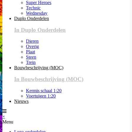
Super Heroes
Technic
Wednesday
Duplo Onderdelen
In Duplo Onderdelen
Dieren
Overig
Plaat
Steen
Trein
Bouwbeschrijving (MOC)
In Bouwbeschrijving (MOC)
Kermis schaal 1:20
Voertuigen 1:20
Nieuws
×
Menu
Lego onderdelen