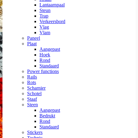
Lantaarnpaal
Steun
Trap
Verkeersbord
Vlag
Vlam
Paneel
Plaat
Aangepast
Hoek
Rond
Standaard
Power functions
Rails
Rots
Scharnier
Schotel
Staaf
Steen
Aangepast
Bedrukt
Rond
Standaard
Stickers
Technic