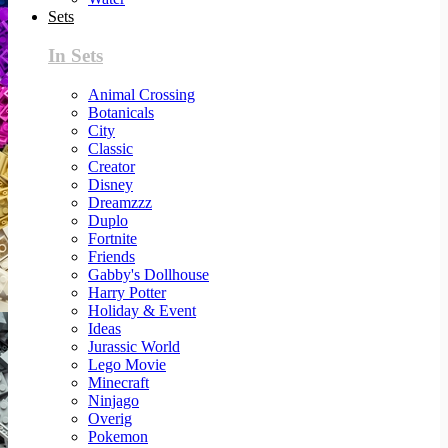
Sets
In Sets
Animal Crossing
Botanicals
City
Classic
Creator
Disney
Dreamzzz
Duplo
Fortnite
Friends
Gabby's Dollhouse
Harry Potter
Holiday & Event
Ideas
Jurassic World
Lego Movie
Minecraft
Ninjago
Overig
Pokemon