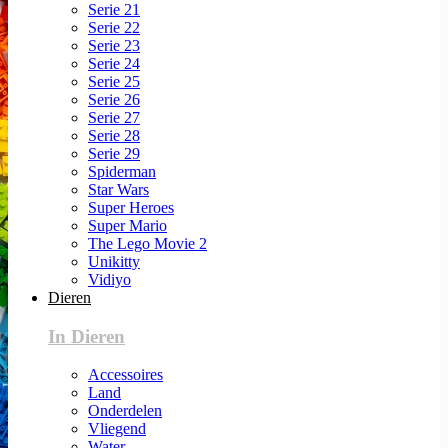
Serie 21
Serie 22
Serie 23
Serie 24
Serie 25
Serie 26
Serie 27
Serie 28
Serie 29
Spiderman
Star Wars
Super Heroes
Super Mario
The Lego Movie 2
Unikitty
Vidiyo
Dieren
In Dieren
Accessoires
Land
Onderdelen
Vliegend
Water