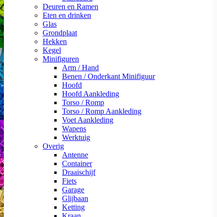
Deuren en Ramen
Eten en drinken
Glas
Grondplaat
Hekken
Kegel
Minifiguren
Arm / Hand
Benen / Onderkant Minifiguur
Hoofd
Hoofd Aankleding
Torso / Romp
Torso / Romp Aankleding
Voet Aankleding
Wapens
Werktuig
Overig
Antenne
Container
Draaischijf
Fiets
Garage
Glijbaan
Ketting
Kraan