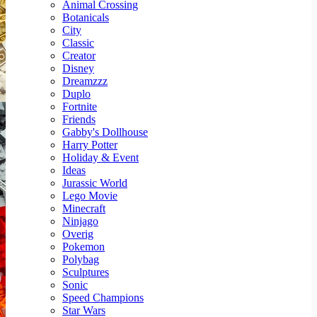
Animal Crossing
Botanicals
City
Classic
Creator
Disney
Dreamzzz
Duplo
Fortnite
Friends
Gabby's Dollhouse
Harry Potter
Holiday & Event
Ideas
Jurassic World
Lego Movie
Minecraft
Ninjago
Overig
Pokemon
Polybag
Sculptures
Sonic
Speed Champions
Star Wars