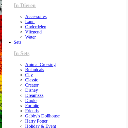
In Dieren
Accessoires
Land
Onderdelen
Vliegend
Water
Sets
In Sets
Animal Crossing
Botanicals
City
Classic
Creator
Disney
Dreamzzz
Duplo
Fortnite
Friends
Gabby's Dollhouse
Harry Potter
Holiday & Event