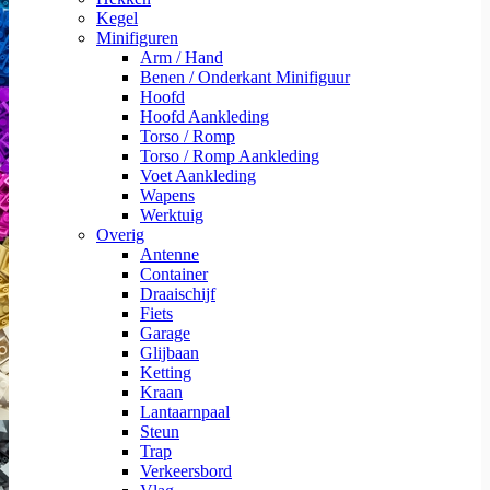
Kegel
Minifiguren
Arm / Hand
Benen / Onderkant Minifiguur
Hoofd
Hoofd Aankleding
Torso / Romp
Torso / Romp Aankleding
Voet Aankleding
Wapens
Werktuig
Overig
Antenne
Container
Draaischijf
Fiets
Garage
Glijbaan
Ketting
Kraan
Lantaarnpaal
Steun
Trap
Verkeersbord