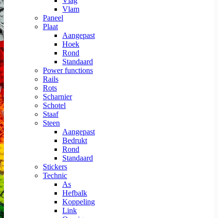
Vlag
Vlam
Paneel
Plaat
Aangepast
Hoek
Rond
Standaard
Power functions
Rails
Rots
Scharnier
Schotel
Staaf
Steen
Aangepast
Bedrukt
Rond
Standaard
Stickers
Technic
As
Hefbalk
Koppeling
Link