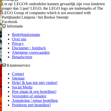
Let op: LEGO® onderdelen kunnen gevaarlijk zijn voor kinderen
jonger dan 3 jaar! LEGO, the LEGO logo are trademarks of The
LEGO Group of companies which is not associated with
Partijhandel Limpens / het Beekse Steentje
Facebook
Informatie
Bedrijfsinformatie
Over ons
Privacy
Disclaimer / Juridisch
Algemene voorwaarden
Betaalwijzen
Klantenservice
Contact
Sitemap
Help! Ik kan iets niet vinden!
Social Media
Hoe plaats ik een bestelling?
Verzenden of ophalen
Annulering / retour bestelling
Probleem met bestelling?