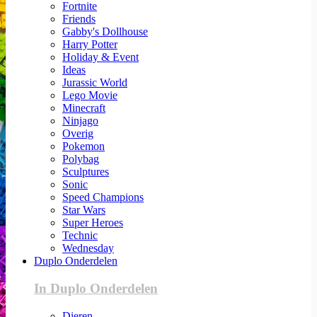
Fortnite
Friends
Gabby's Dollhouse
Harry Potter
Holiday & Event
Ideas
Jurassic World
Lego Movie
Minecraft
Ninjago
Overig
Pokemon
Polybag
Sculptures
Sonic
Speed Champions
Star Wars
Super Heroes
Technic
Wednesday
Duplo Onderdelen
In Duplo Onderdelen
Dieren