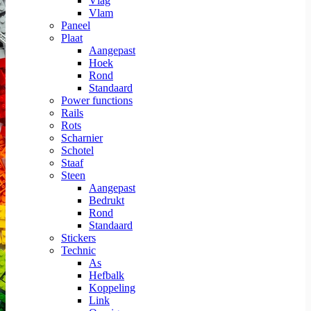
Vlag
Vlam
Paneel
Plaat
Aangepast
Hoek
Rond
Standaard
Power functions
Rails
Rots
Scharnier
Schotel
Staaf
Steen
Aangepast
Bedrukt
Rond
Standaard
Stickers
Technic
As
Hefbalk
Koppeling
Link