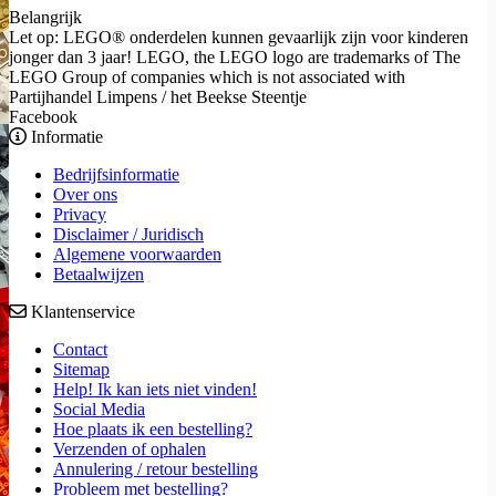
Belangrijk
Let op: LEGO® onderdelen kunnen gevaarlijk zijn voor kinderen
jonger dan 3 jaar! LEGO, the LEGO logo are trademarks of The
LEGO Group of companies which is not associated with
Partijhandel Limpens / het Beekse Steentje
Facebook
Informatie
Bedrijfsinformatie
Over ons
Privacy
Disclaimer / Juridisch
Algemene voorwaarden
Betaalwijzen
Klantenservice
Contact
Sitemap
Help! Ik kan iets niet vinden!
Social Media
Hoe plaats ik een bestelling?
Verzenden of ophalen
Annulering / retour bestelling
Probleem met bestelling?