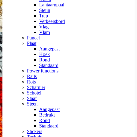
Lantaarnpaal
Steun
Trap
Verkeersbord
Vlag
Vlam
Paneel
Plaat
Aangepast
Hoek
Rond
Standaard
Power functions
Rails
Rots
Scharnier
Schotel
Staaf
Steen
Aangepast
Bedrukt
Rond
Standaard
Stickers
Technic