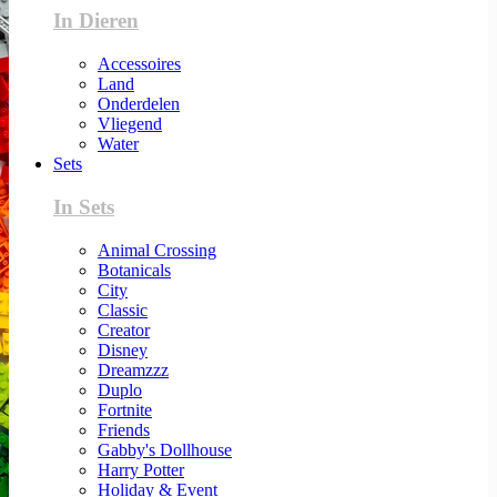
In Dieren
Accessoires
Land
Onderdelen
Vliegend
Water
Sets
In Sets
Animal Crossing
Botanicals
City
Classic
Creator
Disney
Dreamzzz
Duplo
Fortnite
Friends
Gabby's Dollhouse
Harry Potter
Holiday & Event