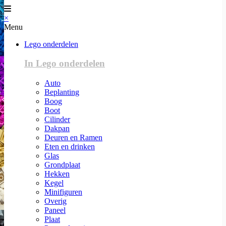
×
Menu
Lego onderdelen
In Lego onderdelen
Auto
Beplanting
Boog
Boot
Cilinder
Dakpan
Deuren en Ramen
Eten en drinken
Glas
Grondplaat
Hekken
Kegel
Minifiguren
Overig
Paneel
Plaat