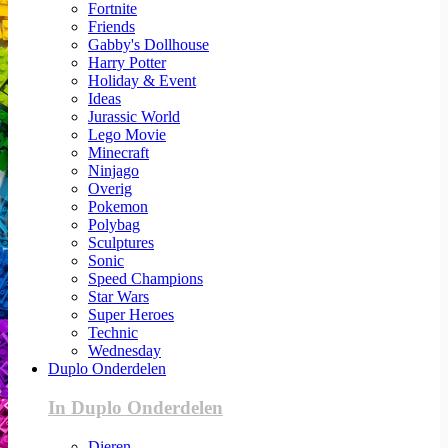
Fortnite
Friends
Gabby's Dollhouse
Harry Potter
Holiday & Event
Ideas
Jurassic World
Lego Movie
Minecraft
Ninjago
Overig
Pokemon
Polybag
Sculptures
Sonic
Speed Champions
Star Wars
Super Heroes
Technic
Wednesday
Duplo Onderdelen
In Duplo Onderdelen
Dieren