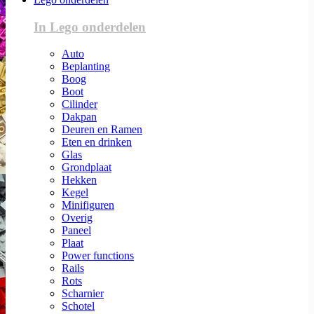
In Lego onderdelen
Auto
Beplanting
Boog
Boot
Cilinder
Dakpan
Deuren en Ramen
Eten en drinken
Glas
Grondplaat
Hekken
Kegel
Minifiguren
Overig
Paneel
Plaat
Power functions
Rails
Rots
Scharnier
Schotel