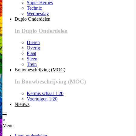
Super Heroes
Technic
Wednesday
Duplo Onderdelen
In Duplo Onderdelen
Dieren
Overig
Plaat
Steen
Trein
Bouwbeschrijving (MOC)
In Bouwbeschrijving (MOC)
Kermis schaal 1:20
Voertuigen 1:20
Nieuws
×
Menu
Lego onderdelen