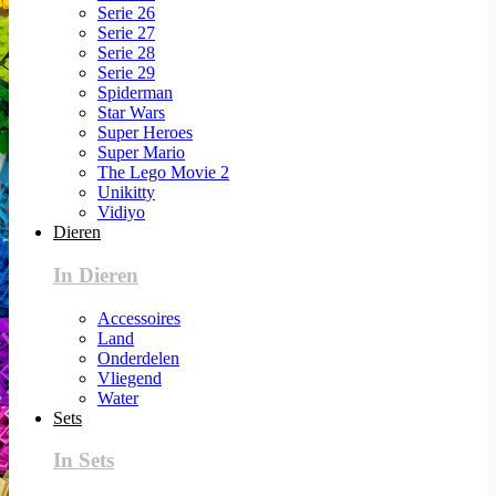
Serie 26
Serie 27
Serie 28
Serie 29
Spiderman
Star Wars
Super Heroes
Super Mario
The Lego Movie 2
Unikitty
Vidiyo
Dieren
In Dieren
Accessoires
Land
Onderdelen
Vliegend
Water
Sets
In Sets