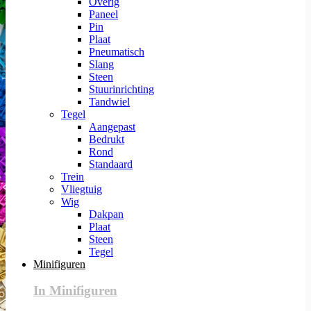
Overig
Paneel
Pin
Plaat
Pneumatisch
Slang
Steen
Stuurinrichting
Tandwiel
Tegel
Aangepast
Bedrukt
Rond
Standaard
Trein
Vliegtuig
Wig
Dakpan
Plaat
Steen
Tegel
Minifiguren
In Minifiguren