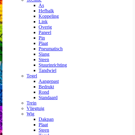
As
Hefbalk
Koppeling
Link
Overig
Paneel
Pin
Plaat
Pneumatisch
Slang
Steen
Stuurinrichting
Tandwiel
Tegel
Aangepast
Bedrukt
Rond
Standaard
Trein
Vliegtuig
Wig
Dakpan
Plaat
Steen