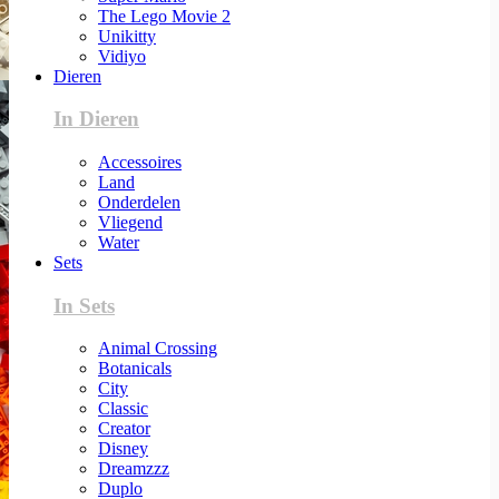
The Lego Movie 2
Unikitty
Vidiyo
Dieren
In Dieren
Accessoires
Land
Onderdelen
Vliegend
Water
Sets
In Sets
Animal Crossing
Botanicals
City
Classic
Creator
Disney
Dreamzzz
Duplo