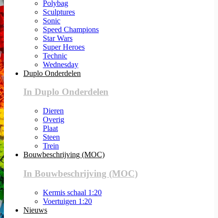
Polybag
Sculptures
Sonic
Speed Champions
Star Wars
Super Heroes
Technic
Wednesday
Duplo Onderdelen
In Duplo Onderdelen
Dieren
Overig
Plaat
Steen
Trein
Bouwbeschrijving (MOC)
In Bouwbeschrijving (MOC)
Kermis schaal 1:20
Voertuigen 1:20
Nieuws