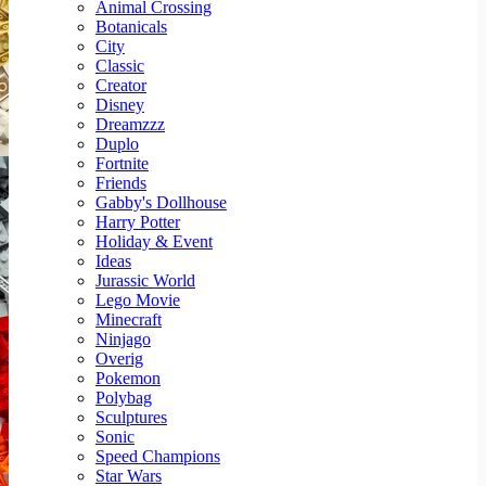
Animal Crossing
Botanicals
City
Classic
Creator
Disney
Dreamzzz
Duplo
Fortnite
Friends
Gabby's Dollhouse
Harry Potter
Holiday & Event
Ideas
Jurassic World
Lego Movie
Minecraft
Ninjago
Overig
Pokemon
Polybag
Sculptures
Sonic
Speed Champions
Star Wars