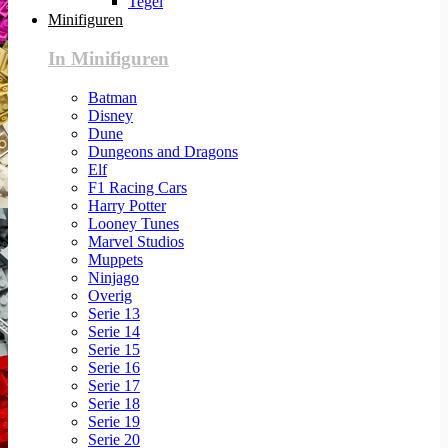
Tegel
Minifiguren
In Minifiguren
Batman
Disney
Dune
Dungeons and Dragons
Elf
F1 Racing Cars
Harry Potter
Looney Tunes
Marvel Studios
Muppets
Ninjago
Overig
Serie 13
Serie 14
Serie 15
Serie 16
Serie 17
Serie 18
Serie 19
Serie 20