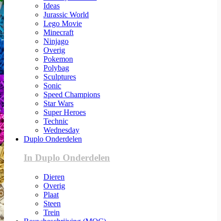
Ideas
Jurassic World
Lego Movie
Minecraft
Ninjago
Overig
Pokemon
Polybag
Sculptures
Sonic
Speed Champions
Star Wars
Super Heroes
Technic
Wednesday
Duplo Onderdelen
In Duplo Onderdelen
Dieren
Overig
Plaat
Steen
Trein