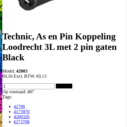
Technic, As en Pin Koppeling
Loodrecht 3L met 2 pin gaten
Black
Model:
42003
€0,16
Excl. BTW:
€0,13
Bestellen
Op voorraad: 487
Tags:
42796
4173970
4200326
6273708