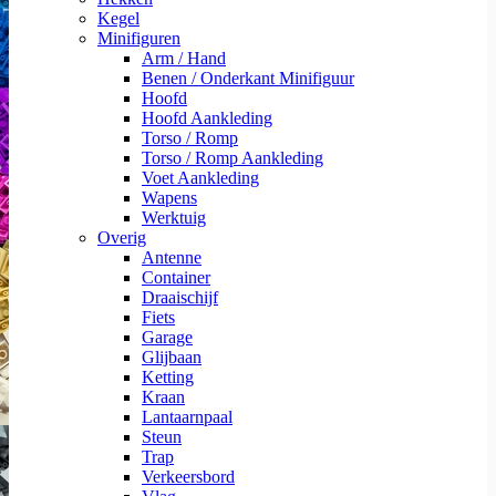
Kegel
Minifiguren
Arm / Hand
Benen / Onderkant Minifiguur
Hoofd
Hoofd Aankleding
Torso / Romp
Torso / Romp Aankleding
Voet Aankleding
Wapens
Werktuig
Overig
Antenne
Container
Draaischijf
Fiets
Garage
Glijbaan
Ketting
Kraan
Lantaarnpaal
Steun
Trap
Verkeersbord