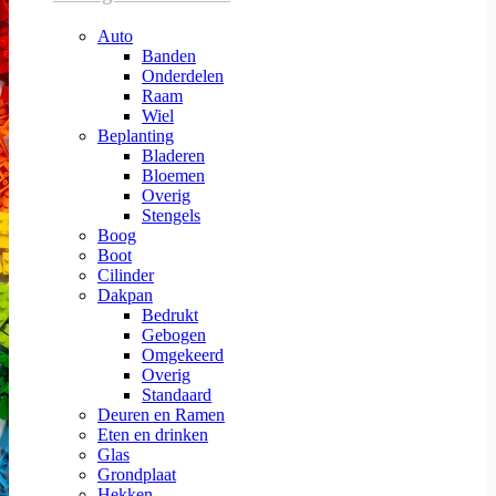
Auto
Banden
Onderdelen
Raam
Wiel
Beplanting
Bladeren
Bloemen
Overig
Stengels
Boog
Boot
Cilinder
Dakpan
Bedrukt
Gebogen
Omgekeerd
Overig
Standaard
Deuren en Ramen
Eten en drinken
Glas
Grondplaat
Hekken