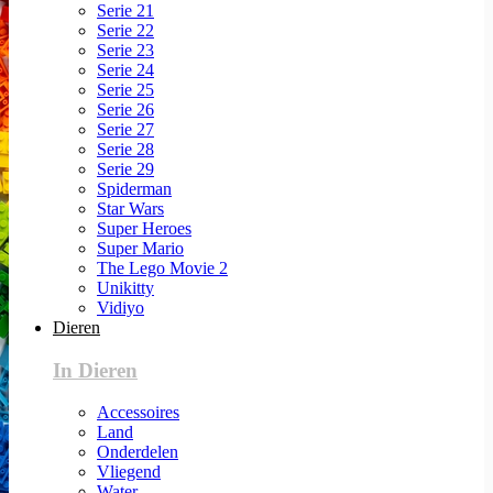
Serie 21
Serie 22
Serie 23
Serie 24
Serie 25
Serie 26
Serie 27
Serie 28
Serie 29
Spiderman
Star Wars
Super Heroes
Super Mario
The Lego Movie 2
Unikitty
Vidiyo
Dieren
In Dieren
Accessoires
Land
Onderdelen
Vliegend
Water