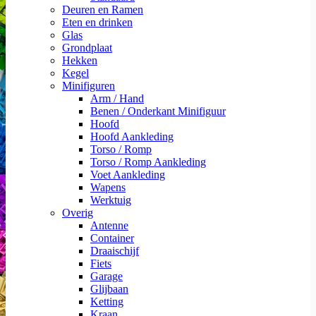
Deuren en Ramen
Eten en drinken
Glas
Grondplaat
Hekken
Kegel
Minifiguren
Arm / Hand
Benen / Onderkant Minifiguur
Hoofd
Hoofd Aankleding
Torso / Romp
Torso / Romp Aankleding
Voet Aankleding
Wapens
Werktuig
Overig
Antenne
Container
Draaischijf
Fiets
Garage
Glijbaan
Ketting
Kraan