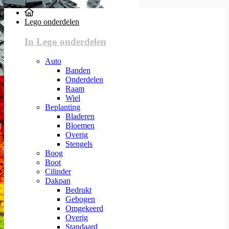
Lego onderdelen
In Lego onderdelen
Auto
Banden
Onderdelen
Raam
Wiel
Beplanting
Bladeren
Bloemen
Overig
Stengels
Boog
Boot
Cilinder
Dakpan
Bedrukt
Gebogen
Omgekeerd
Overig
Standaard