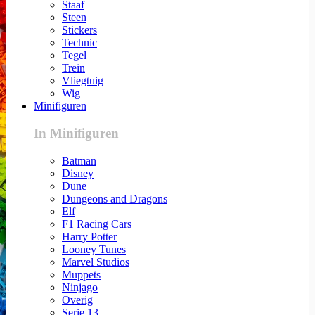
Staaf
Steen
Stickers
Technic
Tegel
Trein
Vliegtuig
Wig
Minifiguren
In Minifiguren
Batman
Disney
Dune
Dungeons and Dragons
Elf
F1 Racing Cars
Harry Potter
Looney Tunes
Marvel Studios
Muppets
Ninjago
Overig
Serie 13