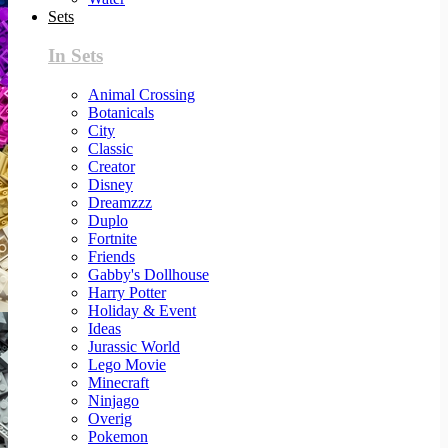
Sets
In Sets
Animal Crossing
Botanicals
City
Classic
Creator
Disney
Dreamzzz
Duplo
Fortnite
Friends
Gabby's Dollhouse
Harry Potter
Holiday & Event
Ideas
Jurassic World
Lego Movie
Minecraft
Ninjago
Overig
Pokemon