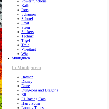
Power functions
Rails
Rots
Scharnier
Schotel
Staaf
Steen
Stickers
Technic
Tegel
Trein
Vliegtuig
Wig
Minifiguren
In Minifiguren
Batman
Disney
Dune
Dungeons and Dragons
Elf
F1 Racing Cars
Harry Potter
Looney Tunes