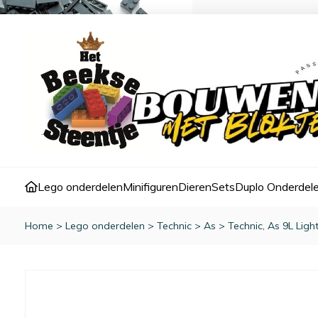
Lego onderdelen
Minifiguren
Dieren
Sets
Duplo Onderdel
Home
>
Lego onderdelen
>
Technic
>
As
>
Technic, As 9L Ligh