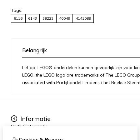
Tags:
6116
6143
39223
40049
4141089
Belangrijk
Let op: LEGO® onderdelen kunnen gevaarlijk zijn voor kin
LEGO, the LEGO logo are trademarks of The LEGO Group 
associated with Partijhandel Limpens / het Beekse Steent
Informatie
Bedrijfsinformatie
Over ons
Cookies & Privacy