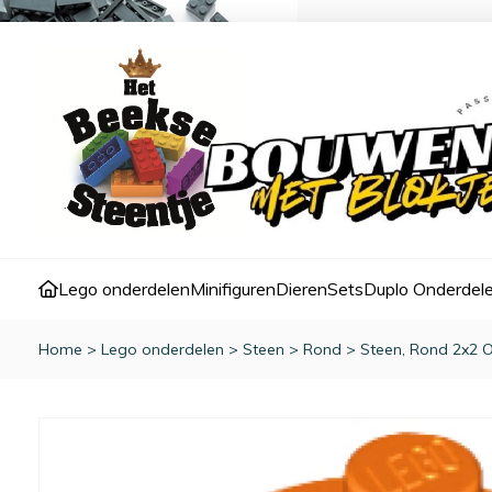
Lego onderdelen
Minifiguren
Dieren
Sets
Duplo Onderdel
Home
>
Lego onderdelen
>
Steen
>
Rond
>
Steen, Rond 2x2 