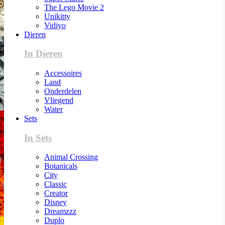
The Lego Movie 2
Unikitty
Vidiyo
Dieren
In Dieren
Accessoires
Land
Onderdelen
Vliegend
Water
Sets
In Sets
Animal Crossing
Botanicals
City
Classic
Creator
Disney
Dreamzzz
Duplo