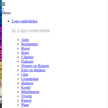
×
Menu
Lego onderdelen
In Lego onderdelen
Auto
Beplanting
Boog
Boot
Cilinder
Dakpan
Deuren en Ramen
Eten en drinken
Glas
Grondplaat
Hekken
Kegel
Minifiguren
Overig
Paneel
Plaat