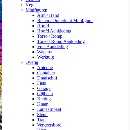
Kegel
Minifiguren
Arm / Hand
Benen / Onderkant Minifiguur
Hoofd
Hoofd Aankleding
Torso / Romp
Torso / Romp Aankleding
Voet Aankleding
Wapens
Werktuig
Overig
Antenne
Container
Draaischijf
Fiets
Garage
Glijbaan
Ketting
Kraan
Lantaarnpaal
Steun
Trap
Verkeersbord