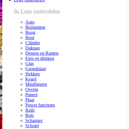
In Lego onderdelen
Auto
Beplanting
Boog
Boot
Cilinder
Dakpan
Deuren en Ramen
Eten en drinken
Glas
Grondplaat
Hekken
Kegel
Minifiguren
Overig
Paneel
Plaat
Power functions
Rails
Rots
Scharnier
Schotel