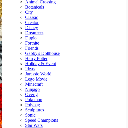
Animal Crossing
Botanicals
City
Classic
Creator
Disney
Dreamzzz
Duplo
Fortnite
Friends
Gabby's Dollhouse
Harry Potter
Holiday & Event
Ideas
Jurassic World
Lego Movie
Minecraft
Ninjago
Overig
Pokemon
Polybag
Sculptures
Sonic
Speed Champions
Star Wars