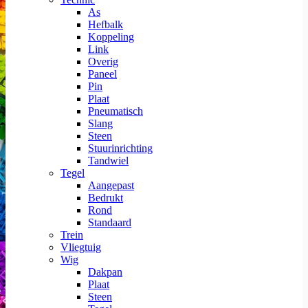
As
Hefbalk
Koppeling
Link
Overig
Paneel
Pin
Plaat
Pneumatisch
Slang
Steen
Stuurinrichting
Tandwiel
Tegel
Aangepast
Bedrukt
Rond
Standaard
Trein
Vliegtuig
Wig
Dakpan
Plaat
Steen