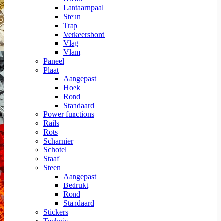
Lantaarnpaal
Steun
Trap
Verkeersbord
Vlag
Vlam
Paneel
Plaat
Aangepast
Hoek
Rond
Standaard
Power functions
Rails
Rots
Scharnier
Schotel
Staaf
Steen
Aangepast
Bedrukt
Rond
Standaard
Stickers
Technic