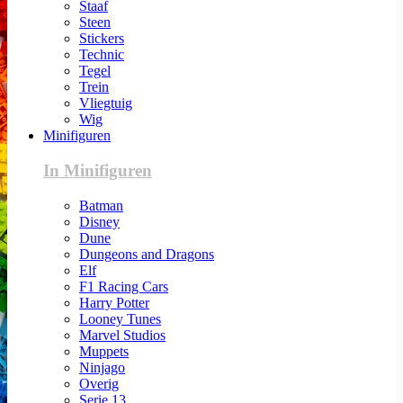
Staaf
Steen
Stickers
Technic
Tegel
Trein
Vliegtuig
Wig
Minifiguren
In Minifiguren
Batman
Disney
Dune
Dungeons and Dragons
Elf
F1 Racing Cars
Harry Potter
Looney Tunes
Marvel Studios
Muppets
Ninjago
Overig
Serie 13