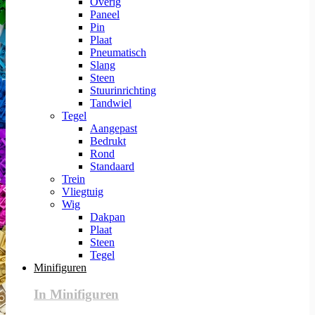
Overig
Paneel
Pin
Plaat
Pneumatisch
Slang
Steen
Stuurinrichting
Tandwiel
Tegel
Aangepast
Bedrukt
Rond
Standaard
Trein
Vliegtuig
Wig
Dakpan
Plaat
Steen
Tegel
Minifiguren
In Minifiguren