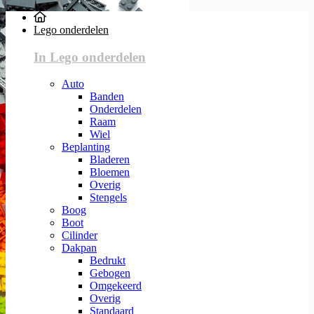
Lego onderdelen
In Lego onderdelen
Auto
Banden
Onderdelen
Raam
Wiel
Beplanting
Bladeren
Bloemen
Overig
Stengels
Boog
Boot
Cilinder
Dakpan
Bedrukt
Gebogen
Omgekeerd
Overig
Standaard