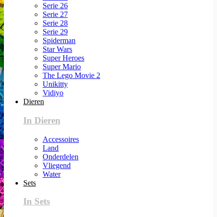
Serie 26
Serie 27
Serie 28
Serie 29
Spiderman
Star Wars
Super Heroes
Super Mario
The Lego Movie 2
Unikitty
Vidiyo
Dieren
In Dieren
Accessoires
Land
Onderdelen
Vliegend
Water
Sets
In Sets