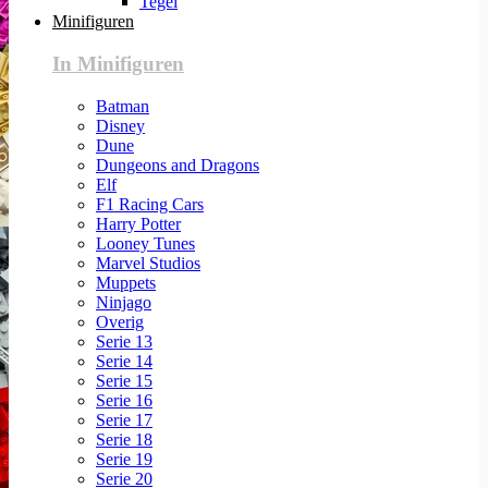
Tegel
Minifiguren
In Minifiguren
Batman
Disney
Dune
Dungeons and Dragons
Elf
F1 Racing Cars
Harry Potter
Looney Tunes
Marvel Studios
Muppets
Ninjago
Overig
Serie 13
Serie 14
Serie 15
Serie 16
Serie 17
Serie 18
Serie 19
Serie 20