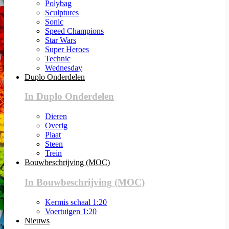
Polybag
Sculptures
Sonic
Speed Champions
Star Wars
Super Heroes
Technic
Wednesday
Duplo Onderdelen
In Duplo Onderdelen
Dieren
Overig
Plaat
Steen
Trein
Bouwbeschrijving (MOC)
In Bouwbeschrijving (MOC)
Kermis schaal 1:20
Voertuigen 1:20
Nieuws