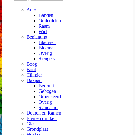
Auto
Banden
Onderdelen
Raam
Wiel
Beplanting
Bladeren
Bloemen
Overig
Stengels
Boog
Boot
Cilinder
Dakpan
Bedrukt
Gebogen
Omgekeerd
Overig
Standaard
Deuren en Ramen
Eten en drinken
Glas
Grondplaat
Hekken