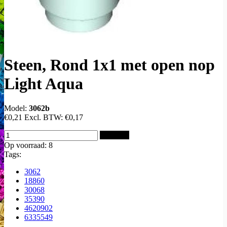
Steen, Rond 1x1 met open nop
Light Aqua
Model:
3062b
€0,21
Excl. BTW:
€0,17
Bestellen
Op voorraad: 8
Tags:
3062
18860
30068
35390
4620902
6335549