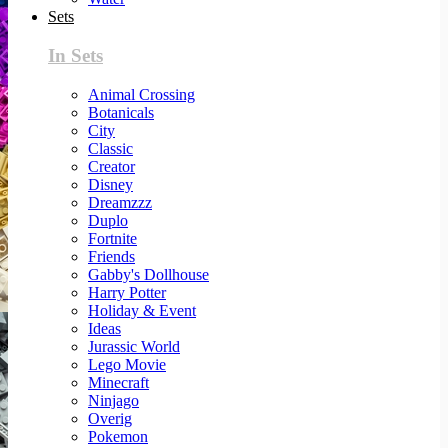
Sets
In Sets
Animal Crossing
Botanicals
City
Classic
Creator
Disney
Dreamzzz
Duplo
Fortnite
Friends
Gabby's Dollhouse
Harry Potter
Holiday & Event
Ideas
Jurassic World
Lego Movie
Minecraft
Ninjago
Overig
Pokemon