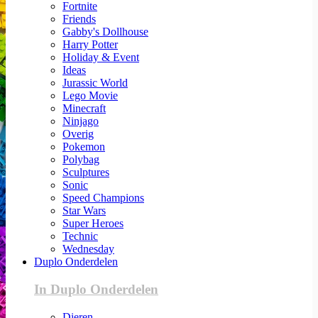
Fortnite
Friends
Gabby's Dollhouse
Harry Potter
Holiday & Event
Ideas
Jurassic World
Lego Movie
Minecraft
Ninjago
Overig
Pokemon
Polybag
Sculptures
Sonic
Speed Champions
Star Wars
Super Heroes
Technic
Wednesday
Duplo Onderdelen
In Duplo Onderdelen
Dieren