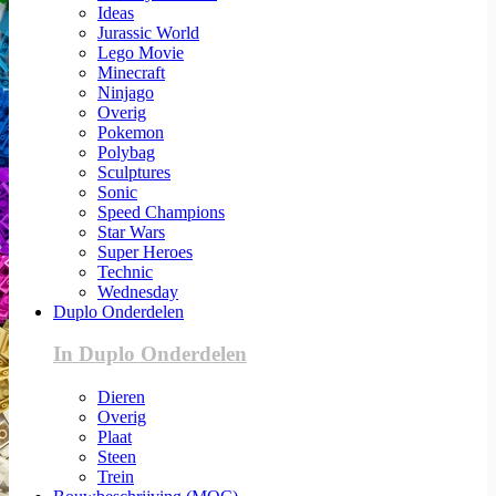
Ideas
Jurassic World
Lego Movie
Minecraft
Ninjago
Overig
Pokemon
Polybag
Sculptures
Sonic
Speed Champions
Star Wars
Super Heroes
Technic
Wednesday
Duplo Onderdelen
In Duplo Onderdelen
Dieren
Overig
Plaat
Steen
Trein