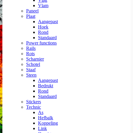
Vlag
Vlam
Paneel
Plaat
Aangepast
Hoek
Rond
Standaard
Power functions
Rails
Rots
Scharnier
Schotel
Staaf
Steen
Aangepast
Bedrukt
Rond
Standaard
Stickers
Technic
As
Hefbalk
Koppeling
Link