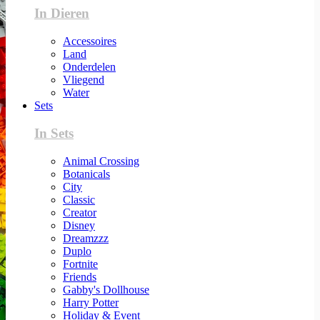
In Dieren
Accessoires
Land
Onderdelen
Vliegend
Water
Sets
In Sets
Animal Crossing
Botanicals
City
Classic
Creator
Disney
Dreamzzz
Duplo
Fortnite
Friends
Gabby's Dollhouse
Harry Potter
Holiday & Event