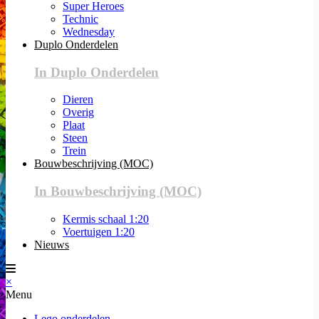
Super Heroes
Technic
Wednesday
Duplo Onderdelen
In Duplo Onderdelen
Dieren
Overig
Plaat
Steen
Trein
Bouwbeschrijving (MOC)
In Bouwbeschrijving (MOC)
Kermis schaal 1:20
Voertuigen 1:20
Nieuws
×
Menu
Lego onderdelen