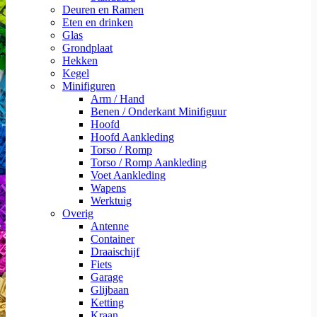
Deuren en Ramen
Eten en drinken
Glas
Grondplaat
Hekken
Kegel
Minifiguren
Arm / Hand
Benen / Onderkant Minifiguur
Hoofd
Hoofd Aankleding
Torso / Romp
Torso / Romp Aankleding
Voet Aankleding
Wapens
Werktuig
Overig
Antenne
Container
Draaischijf
Fiets
Garage
Glijbaan
Ketting
Kraan