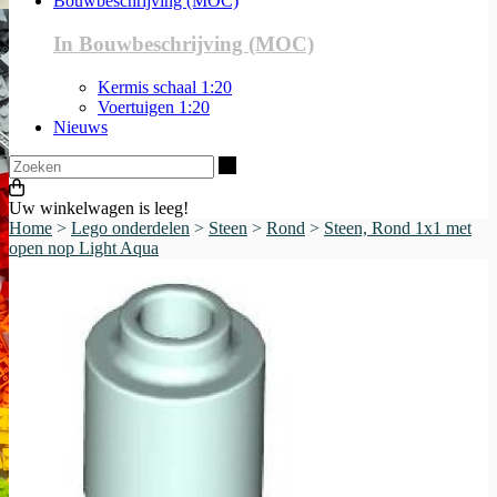
Bouwbeschrijving (MOC)
In Bouwbeschrijving (MOC)
Kermis schaal 1:20
Voertuigen 1:20
Nieuws
Zoeken
Uw winkelwagen is leeg!
Home
>
Lego onderdelen
>
Steen
>
Rond
>
Steen, Rond 1x1 met
open nop Light Aqua