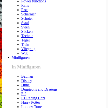
Power functions
Rails
Rots
Scharnier
Schotel
Staaf
Steen
Stickers
Technic
Tegel
Trein
Vliegtuig
Wig
Minifiguren
In Minifiguren
Batman
Disney
Dune
Dungeons and Dragons
Elf
F1 Racing Cars
Harry Potter
Looney Tunes