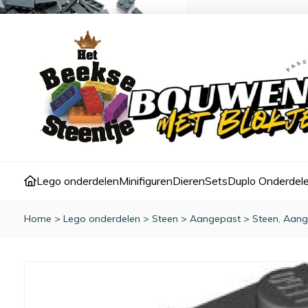
Lego onderdelen
Minifiguren
Dieren
Sets
Duplo Onderdel
Home
>
Lego onderdelen
>
Steen
>
Aangepast
>
Steen, Aang