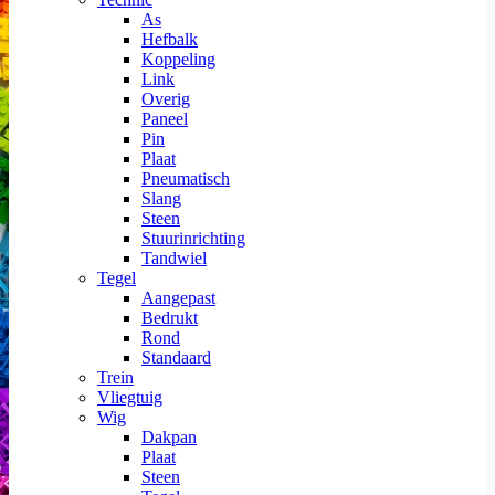
As
Hefbalk
Koppeling
Link
Overig
Paneel
Pin
Plaat
Pneumatisch
Slang
Steen
Stuurinrichting
Tandwiel
Tegel
Aangepast
Bedrukt
Rond
Standaard
Trein
Vliegtuig
Wig
Dakpan
Plaat
Steen