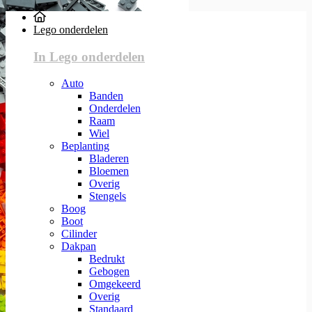
Lego onderdelen
In Lego onderdelen
Auto
Banden
Onderdelen
Raam
Wiel
Beplanting
Bladeren
Bloemen
Overig
Stengels
Boog
Boot
Cilinder
Dakpan
Bedrukt
Gebogen
Omgekeerd
Overig
Standaard