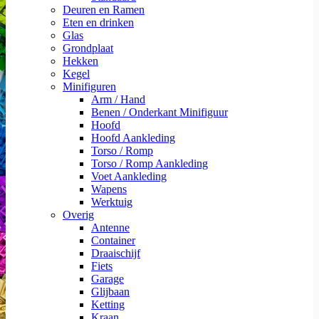
Deuren en Ramen
Eten en drinken
Glas
Grondplaat
Hekken
Kegel
Minifiguren
Arm / Hand
Benen / Onderkant Minifiguur
Hoofd
Hoofd Aankleding
Torso / Romp
Torso / Romp Aankleding
Voet Aankleding
Wapens
Werktuig
Overig
Antenne
Container
Draaischijf
Fiets
Garage
Glijbaan
Ketting
Kraan