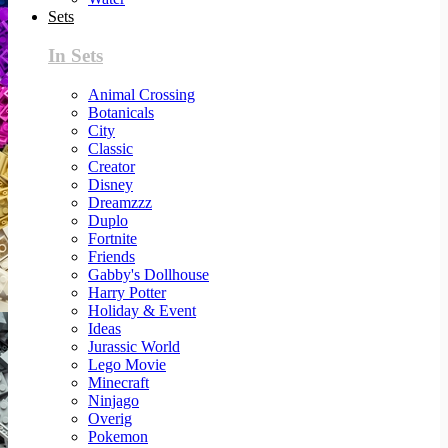
Sets
In Sets
Animal Crossing
Botanicals
City
Classic
Creator
Disney
Dreamzzz
Duplo
Fortnite
Friends
Gabby's Dollhouse
Harry Potter
Holiday & Event
Ideas
Jurassic World
Lego Movie
Minecraft
Ninjago
Overig
Pokemon