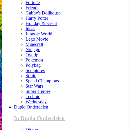
Fortnite
Friends
Gabby's Dollhouse
Harry Potter
Holiday & Event
Ideas
Jurassic World
Lego Movie
Minecraft
Ninjago
Overig
Pokemon
Polybag
Sculptures
Sonic
Speed Champions
Star Wars
Super Heroes
Technic
Wednesday
Duplo Onderdelen
In Duplo Onderdelen
Dieren