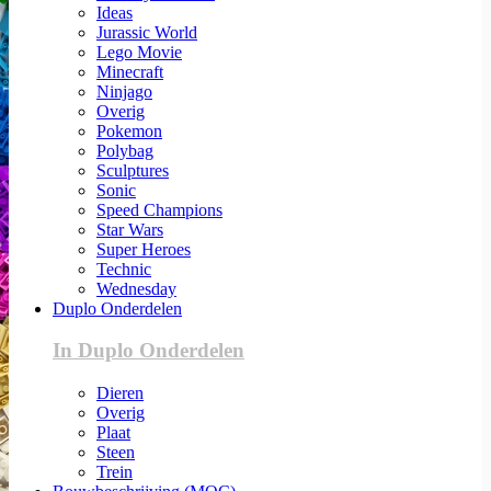
Ideas
Jurassic World
Lego Movie
Minecraft
Ninjago
Overig
Pokemon
Polybag
Sculptures
Sonic
Speed Champions
Star Wars
Super Heroes
Technic
Wednesday
Duplo Onderdelen
In Duplo Onderdelen
Dieren
Overig
Plaat
Steen
Trein