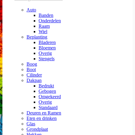
Auto
Banden
Onderdelen
Raam
Wiel
Beplanting
Bladeren
Bloemen
Overig
Stengels
Boog
Boot
Cilinder
Dakpan
Bedrukt
Gebogen
Omgekeerd
Overig
Standaard
Deuren en Ramen
Eten en drinken
Glas
Grondplaat
Hekken