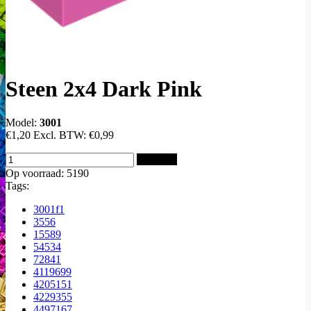
Steen 2x4 Dark Pink
Model:
3001
€1,20
Excl. BTW:
€0,99
Bestellen
Op voorraad: 5190
Tags:
3001f1
3556
15589
54534
72841
4119699
4205151
4229355
4497167