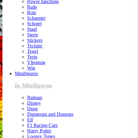
Power functions
Rails
Rots
Scharnier
Schotel
Staaf
Steen
Stickers
Technic
Tegel
Trein
Vliegtuig
Wig
Minifiguren
In Minifiguren
Batman
Disney
Dune
Dungeons and Dragons
Elf
F1 Racing Cars
Harry Potter
Looney Tunes