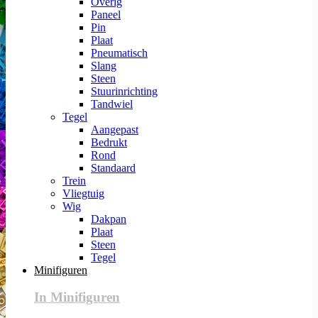
Overig
Paneel
Pin
Plaat
Pneumatisch
Slang
Steen
Stuurinrichting
Tandwiel
Tegel
Aangepast
Bedrukt
Rond
Standaard
Trein
Vliegtuig
Wig
Dakpan
Plaat
Steen
Tegel
Minifiguren
In Minifiguren