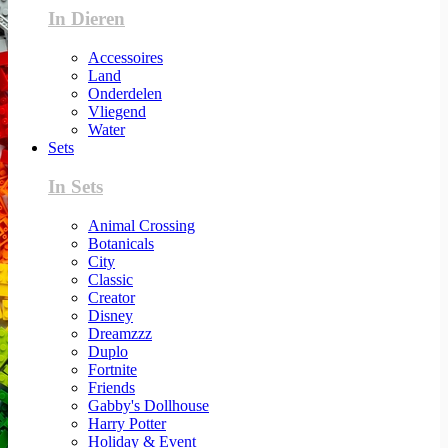
In Dieren
Accessoires
Land
Onderdelen
Vliegend
Water
Sets
In Sets
Animal Crossing
Botanicals
City
Classic
Creator
Disney
Dreamzzz
Duplo
Fortnite
Friends
Gabby's Dollhouse
Harry Potter
Holiday & Event