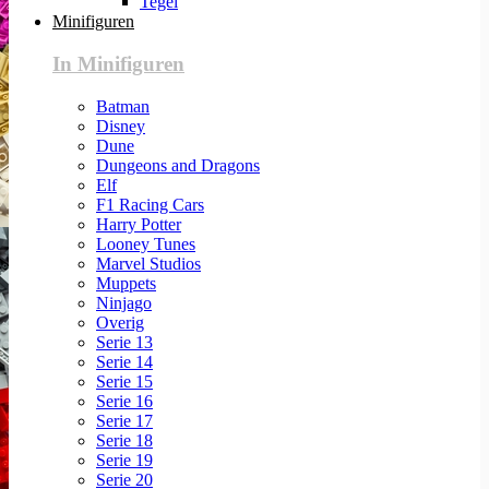
Tegel
Minifiguren
In Minifiguren
Batman
Disney
Dune
Dungeons and Dragons
Elf
F1 Racing Cars
Harry Potter
Looney Tunes
Marvel Studios
Muppets
Ninjago
Overig
Serie 13
Serie 14
Serie 15
Serie 16
Serie 17
Serie 18
Serie 19
Serie 20