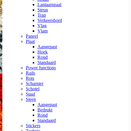
Lantaarnpaal
Steun
Trap
Verkeersbord
Vlag
Vlam
Paneel
Plaat
Aangepast
Hoek
Rond
Standaard
Power functions
Rails
Rots
Scharnier
Schotel
Staaf
Steen
Aangepast
Bedrukt
Rond
Standaard
Stickers
Technic