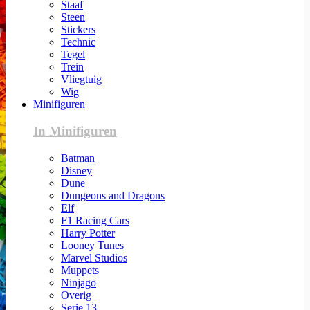
Staaf
Steen
Stickers
Technic
Tegel
Trein
Vliegtuig
Wig
Minifiguren
In Minifiguren
Batman
Disney
Dune
Dungeons and Dragons
Elf
F1 Racing Cars
Harry Potter
Looney Tunes
Marvel Studios
Muppets
Ninjago
Overig
Serie 13