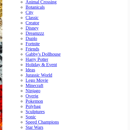
Animal Crossing
Botanicals
City
Classic
Creator
Disney
Dreamzzz
Duplo
Fortnite
Friends
Gabby's Dollhouse
Harry Potter
Holiday & Event
Ideas
Jurassic World
Lego Movie
Minecraft
Ninjago
Overig
Pokemon
Polybag
Sculptures
Sonic
Speed Champions
Star Wars