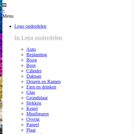
×
Menu
Lego onderdelen
In Lego onderdelen
Auto
Beplanting
Boog
Boot
Cilinder
Dakpan
Deuren en Ramen
Eten en drinken
Glas
Grondplaat
Hekken
Kegel
Minifiguren
Overig
Paneel
Plaat