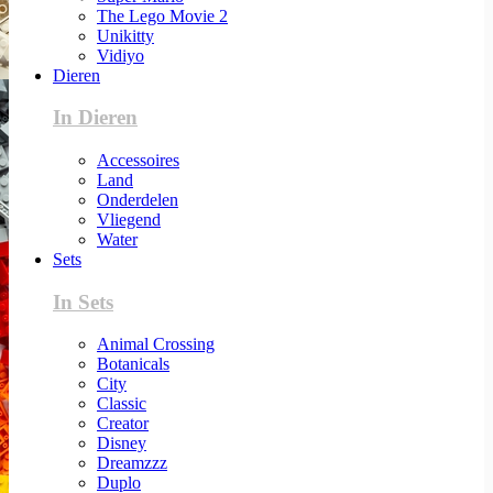
The Lego Movie 2
Unikitty
Vidiyo
Dieren
In Dieren
Accessoires
Land
Onderdelen
Vliegend
Water
Sets
In Sets
Animal Crossing
Botanicals
City
Classic
Creator
Disney
Dreamzzz
Duplo