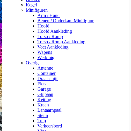
Kegel
Minifiguren
Arm / Hand
Benen / Onderkant Minifiguur
Hoofd
Hoofd Aankleding
Torso / Romp
Torso / Romp Aankleding
Voet Aankleding
Wapens
Werktuig
Overig
Antenne
Container
Draaischijf
Fiets
Garage
Glijbaan
Ketting
Kraan
Lantaarnpaal
Steun
Trap
Verkeersbord