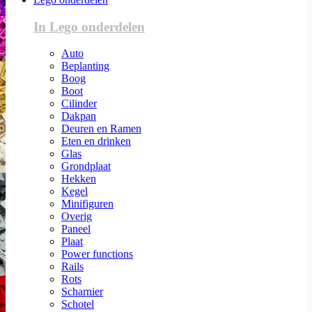
In Lego onderdelen
Auto
Beplanting
Boog
Boot
Cilinder
Dakpan
Deuren en Ramen
Eten en drinken
Glas
Grondplaat
Hekken
Kegel
Minifiguren
Overig
Paneel
Plaat
Power functions
Rails
Rots
Scharnier
Schotel