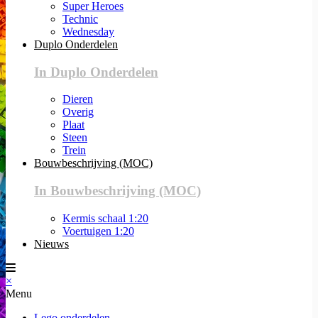
Super Heroes
Technic
Wednesday
Duplo Onderdelen
In Duplo Onderdelen
Dieren
Overig
Plaat
Steen
Trein
Bouwbeschrijving (MOC)
In Bouwbeschrijving (MOC)
Kermis schaal 1:20
Voertuigen 1:20
Nieuws
×
Menu
Lego onderdelen