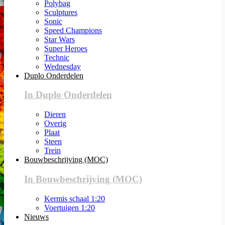
Polybag
Sculptures
Sonic
Speed Champions
Star Wars
Super Heroes
Technic
Wednesday
Duplo Onderdelen
In Duplo Onderdelen
Dieren
Overig
Plaat
Steen
Trein
Bouwbeschrijving (MOC)
In Bouwbeschrijving (MOC)
Kermis schaal 1:20
Voertuigen 1:20
Nieuws