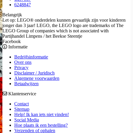
6248847
Belangrijk
Let op: LEGO® onderdelen kunnen gevaarlijk zijn voor kinderen
jonger dan 3 jaar! LEGO, the LEGO logo are trademarks of The
LEGO Group of companies which is not associated with
Partijhandel Limpens / het Beekse Steentje
Facebook
Informatie
Bedrijfsinformatie
Over ons
Privacy
Disclaimer / Juridisch
Algemene voorwaarden
Betaalwijzen
Klantenservice
Contact
Sitemap
Help! Ik kan iets niet vinden!
Social Media
Hoe plaats ik een bestelling?
Verzenden of ophalen