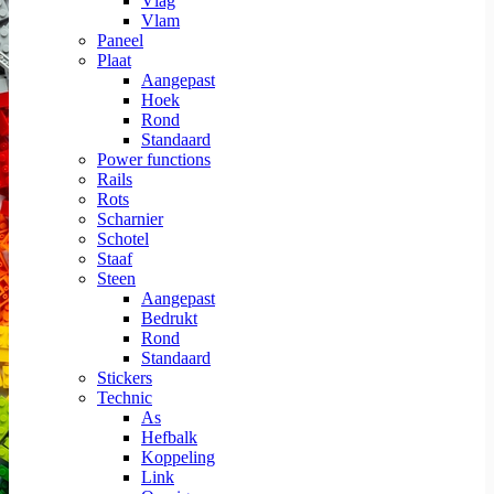
Vlag
Vlam
Paneel
Plaat
Aangepast
Hoek
Rond
Standaard
Power functions
Rails
Rots
Scharnier
Schotel
Staaf
Steen
Aangepast
Bedrukt
Rond
Standaard
Stickers
Technic
As
Hefbalk
Koppeling
Link