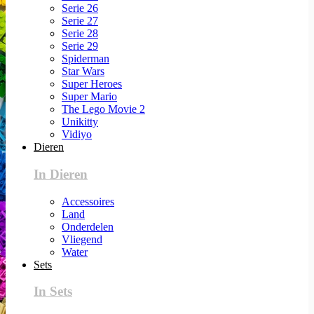
Serie 26
Serie 27
Serie 28
Serie 29
Spiderman
Star Wars
Super Heroes
Super Mario
The Lego Movie 2
Unikitty
Vidiyo
Dieren
In Dieren
Accessoires
Land
Onderdelen
Vliegend
Water
Sets
In Sets