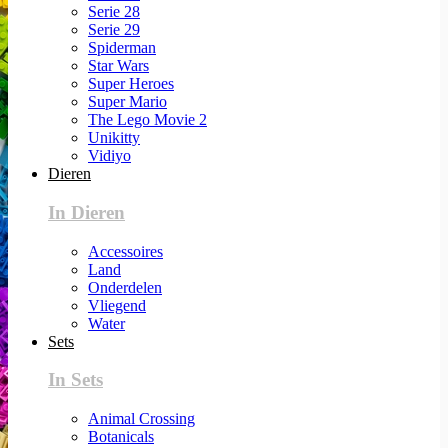
Serie 28
Serie 29
Spiderman
Star Wars
Super Heroes
Super Mario
The Lego Movie 2
Unikitty
Vidiyo
Dieren
In Dieren
Accessoires
Land
Onderdelen
Vliegend
Water
Sets
In Sets
Animal Crossing
Botanicals