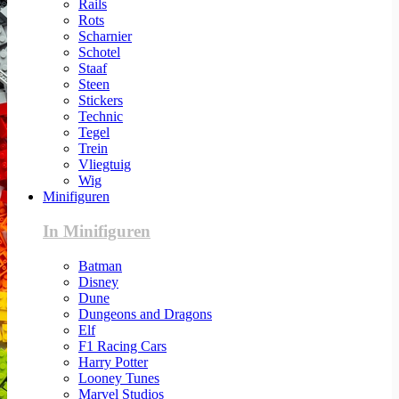
Rails
Rots
Scharnier
Schotel
Staaf
Steen
Stickers
Technic
Tegel
Trein
Vliegtuig
Wig
Minifiguren
In Minifiguren
Batman
Disney
Dune
Dungeons and Dragons
Elf
F1 Racing Cars
Harry Potter
Looney Tunes
Marvel Studios