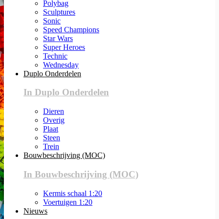
Polybag
Sculptures
Sonic
Speed Champions
Star Wars
Super Heroes
Technic
Wednesday
Duplo Onderdelen
In Duplo Onderdelen
Dieren
Overig
Plaat
Steen
Trein
Bouwbeschrijving (MOC)
In Bouwbeschrijving (MOC)
Kermis schaal 1:20
Voertuigen 1:20
Nieuws