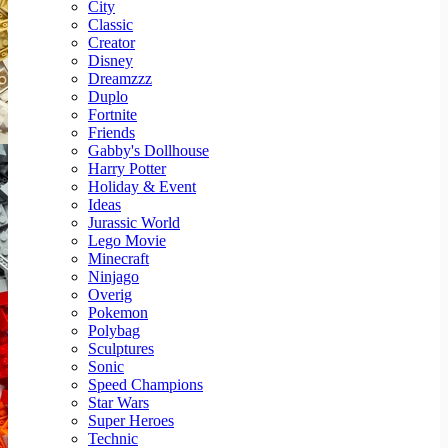
City
Classic
Creator
Disney
Dreamzzz
Duplo
Fortnite
Friends
Gabby's Dollhouse
Harry Potter
Holiday & Event
Ideas
Jurassic World
Lego Movie
Minecraft
Ninjago
Overig
Pokemon
Polybag
Sculptures
Sonic
Speed Champions
Star Wars
Super Heroes
Technic