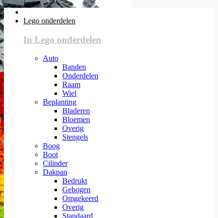
Lego onderdelen
In Lego onderdelen
Auto
Banden
Onderdelen
Raam
Wiel
Beplanting
Bladeren
Bloemen
Overig
Stengels
Boog
Boot
Cilinder
Dakpan
Bedrukt
Gebogen
Omgekeerd
Overig
Standaard