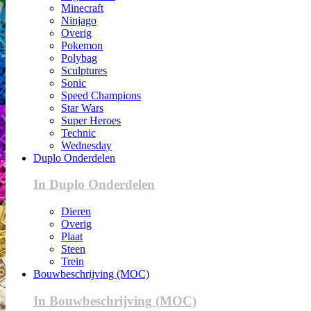
Minecraft
Ninjago
Overig
Pokemon
Polybag
Sculptures
Sonic
Speed Champions
Star Wars
Super Heroes
Technic
Wednesday
Duplo Onderdelen
In Duplo Onderdelen
Dieren
Overig
Plaat
Steen
Trein
Bouwbeschrijving (MOC)
In Bouwbeschrijving (MOC)