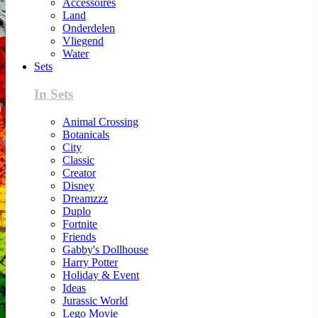
Accessoires
Land
Onderdelen
Vliegend
Water
Sets
In Sets
Animal Crossing
Botanicals
City
Classic
Creator
Disney
Dreamzzz
Duplo
Fortnite
Friends
Gabby's Dollhouse
Harry Potter
Holiday & Event
Ideas
Jurassic World
Lego Movie