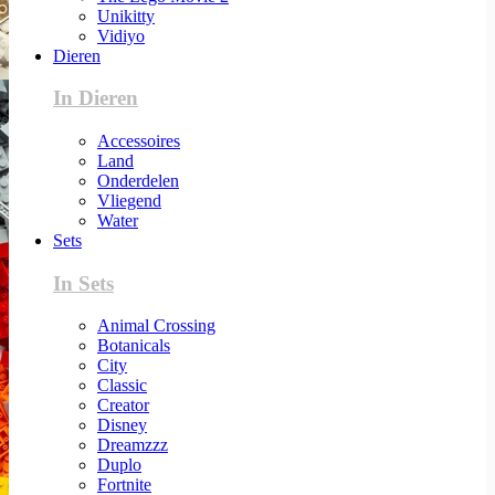
Unikitty
Vidiyo
Dieren
In Dieren
Accessoires
Land
Onderdelen
Vliegend
Water
Sets
In Sets
Animal Crossing
Botanicals
City
Classic
Creator
Disney
Dreamzzz
Duplo
Fortnite