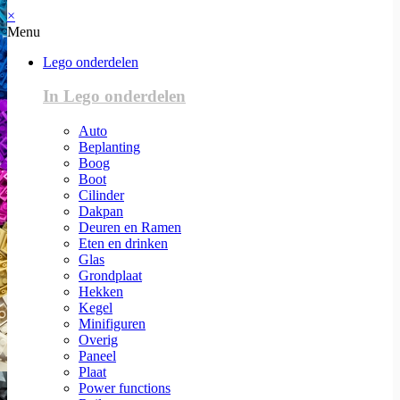
×
Menu
Lego onderdelen
In Lego onderdelen
Auto
Beplanting
Boog
Boot
Cilinder
Dakpan
Deuren en Ramen
Eten en drinken
Glas
Grondplaat
Hekken
Kegel
Minifiguren
Overig
Paneel
Plaat
Power functions