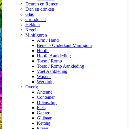
Deuren en Ramen
Eten en drinken
Glas
Grondplaat
Hekken
Kegel
Minifiguren
Arm / Hand
Benen / Onderkant Minifiguur
Hoofd
Hoofd Aankleding
Torso / Romp
Torso / Romp Aankleding
Voet Aankleding
Wapens
Werktuig
Overig
Antenne
Container
Draaischijf
Fiets
Garage
Glijbaan
Ketting
Kraan