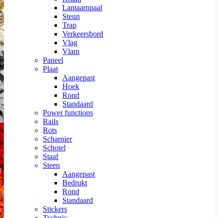
Lantaarnpaal
Steun
Trap
Verkeersbord
Vlag
Vlam
Paneel
Plaat
Aangepast
Hoek
Rond
Standaard
Power functions
Rails
Rots
Scharnier
Schotel
Staaf
Steen
Aangepast
Bedrukt
Rond
Standaard
Stickers
Technic