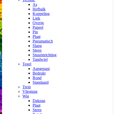
As
Hefbalk
Koppeling
Link
Overig
Paneel
Pin
Plaat
Pneumatisch
Slang
Steen
Stuurinrichting
Tandwiel
Tegel
Aangepast
Bedrukt
Rond
Standaard
Trein
Vliegtuig
Wig
Dakpan
Plaat
Steen