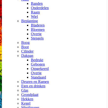
Banden
Onderdelen
Raam
Wiel
Beplanting
Bladeren
Bloemen
Overig
Stengels
Boog
Boot
Cilinder
Dakpan
Bedrukt
Gebogen
Omgekeerd
Overig
Standaard
Deuren en Ramen
Eten en drinken
Glas
Grondplaat
Hekken
Kegel
Minifiguren