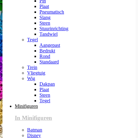
Pin
Plaat
Pneumatisch
Slang
Steen
Stuurinrichting
Tandwiel
Tegel
Aangepast
Bedrukt
Rond
Standaard
Trein
Vliegtuig
Wig
Dakpan
Plaat
Steen
Tegel
Minifiguren
In Minifiguren
Batman
Disney