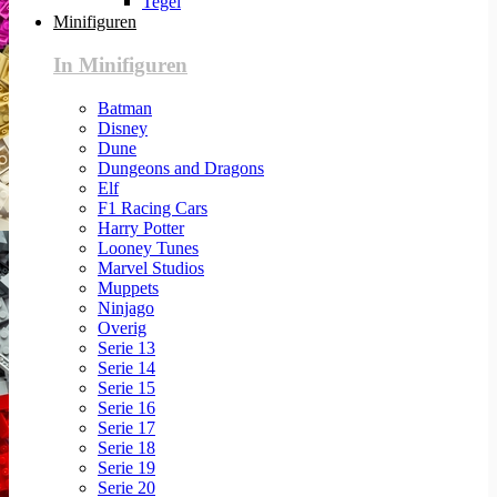
Tegel
Minifiguren
In Minifiguren
Batman
Disney
Dune
Dungeons and Dragons
Elf
F1 Racing Cars
Harry Potter
Looney Tunes
Marvel Studios
Muppets
Ninjago
Overig
Serie 13
Serie 14
Serie 15
Serie 16
Serie 17
Serie 18
Serie 19
Serie 20