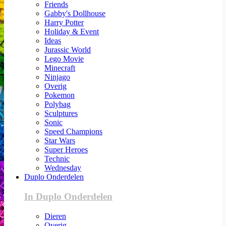
Friends
Gabby's Dollhouse
Harry Potter
Holiday & Event
Ideas
Jurassic World
Lego Movie
Minecraft
Ninjago
Overig
Pokemon
Polybag
Sculptures
Sonic
Speed Champions
Star Wars
Super Heroes
Technic
Wednesday
Duplo Onderdelen
In Duplo Onderdelen
Dieren
Overig