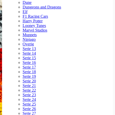
Dune
Dungeons and Dragons
Elf
F1 Racing Cars
Harry Potter
Looney Tunes
Marvel Studios
Muppets
Ninjago
Overig
Serie 13
Serie 14
Serie 15
Serie 16
Serie 17
Serie 18
Serie 19
Serie 20
Serie 21
Serie 22
Serie 23
Serie 24
Serie 25
Serie 26
Serie 27