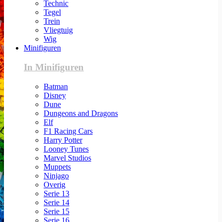
Technic
Tegel
Trein
Vliegtuig
Wig
Minifiguren
In Minifiguren
Batman
Disney
Dune
Dungeons and Dragons
Elf
F1 Racing Cars
Harry Potter
Looney Tunes
Marvel Studios
Muppets
Ninjago
Overig
Serie 13
Serie 14
Serie 15
Serie 16