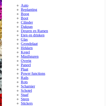
Auto
Beplanting
Boog
Boot
Cilinder
Dakpan
Deuren en Ramen
Eten en drinken
Glas
Grondplaat
Hekken
Kegel
Minifiguren
Overig
Paneel
Plaat
Power functions
Rails
Rots
Scharnier
Schotel
Staaf
Steen
Stickers