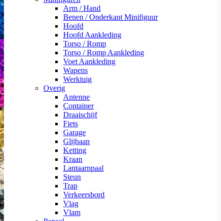
Arm / Hand
Benen / Onderkant Minifiguur
Hoofd
Hoofd Aankleding
Torso / Romp
Torso / Romp Aankleding
Voet Aankleding
Wapens
Werktuig
Overig
Antenne
Container
Draaischijf
Fiets
Garage
Glijbaan
Ketting
Kraan
Lantaarnpaal
Steun
Trap
Verkeersbord
Vlag
Vlam