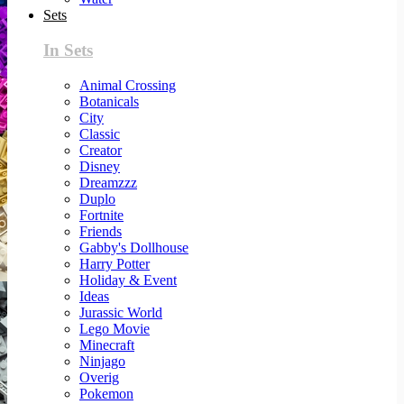
Sets
In Sets
Animal Crossing
Botanicals
City
Classic
Creator
Disney
Dreamzzz
Duplo
Fortnite
Friends
Gabby's Dollhouse
Harry Potter
Holiday & Event
Ideas
Jurassic World
Lego Movie
Minecraft
Ninjago
Overig
Pokemon