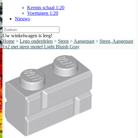
Kermis schaal 1:20
Voertuigen 1:20
Nieuws
Uw winkelwagen is leeg!
Home
>
Lego onderdelen
>
Steen
>
Aangepast
>
Steen, Aangepast
1x2 met steen motief Light Bluish Gray