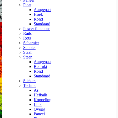
Paneel
Plaat
Aangepast
Hoek
Rond
Standaard
Power functions
Rails
Rots
Scharnier
Schotel
Staaf
Steen
Aangepast
Bedrukt
Rond
Standaard
Stickers
Technic
As
Hefbalk
Koppeling
Link
Overig
Paneel