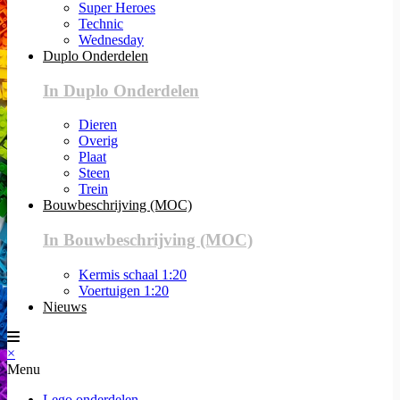
Super Heroes
Technic
Wednesday
Duplo Onderdelen
In Duplo Onderdelen
Dieren
Overig
Plaat
Steen
Trein
Bouwbeschrijving (MOC)
In Bouwbeschrijving (MOC)
Kermis schaal 1:20
Voertuigen 1:20
Nieuws
×
Menu
Lego onderdelen