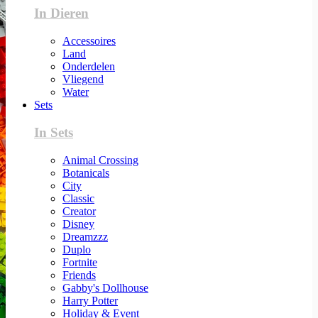
In Dieren
Accessoires
Land
Onderdelen
Vliegend
Water
Sets
In Sets
Animal Crossing
Botanicals
City
Classic
Creator
Disney
Dreamzzz
Duplo
Fortnite
Friends
Gabby's Dollhouse
Harry Potter
Holiday & Event