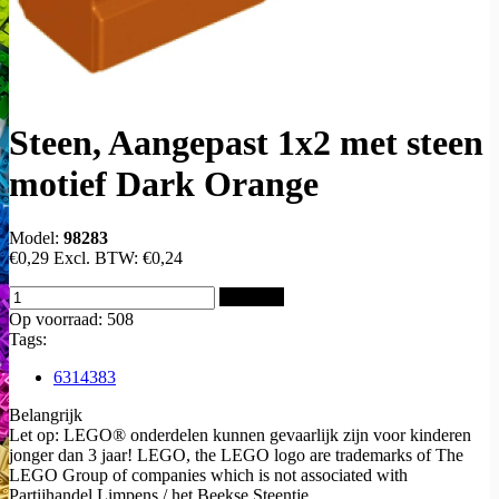
Steen, Aangepast 1x2 met steen
motief Dark Orange
Model:
98283
€0,29
Excl. BTW:
€0,24
Bestellen
Op voorraad: 508
Tags:
6314383
Belangrijk
Let op: LEGO® onderdelen kunnen gevaarlijk zijn voor kinderen
jonger dan 3 jaar! LEGO, the LEGO logo are trademarks of The
LEGO Group of companies which is not associated with
Partijhandel Limpens / het Beekse Steentje