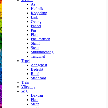
As
Hefbalk
Koppeling
Link
Overig
Paneel
Pin
Plaat
Pneumatisch
Slang
Steen
Stuurinrichting
Tandwiel
Tegel
Aangepast
Bedrukt
Rond
Standaard
Trein
Vliegtuig
Wig
Dakpan
Plaat
Steen