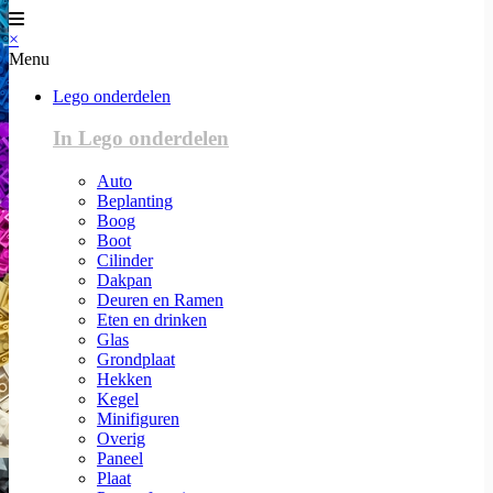
×
Menu
Lego onderdelen
In Lego onderdelen
Auto
Beplanting
Boog
Boot
Cilinder
Dakpan
Deuren en Ramen
Eten en drinken
Glas
Grondplaat
Hekken
Kegel
Minifiguren
Overig
Paneel
Plaat