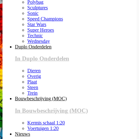
Polybag
Sculptures
Sonic
Speed Champions
Star Wars
Super Heroes
Technic
Wednesday
Duplo Onderdelen
In Duplo Onderdelen
Dieren
Overig
Plaat
Steen
Trein
Bouwbeschrijving (MOC)
In Bouwbeschrijving (MOC)
Kermis schaal 1:20
Voertuigen 1:20
Nieuws