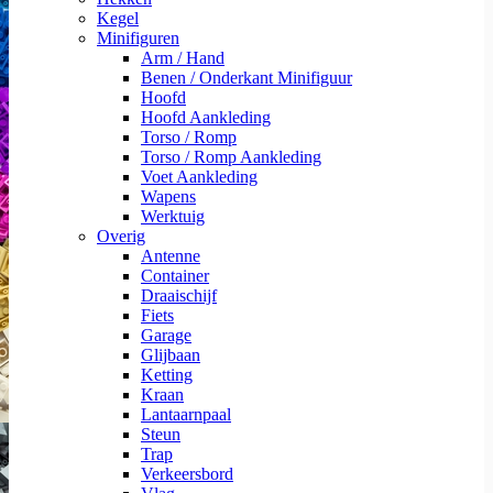
Kegel
Minifiguren
Arm / Hand
Benen / Onderkant Minifiguur
Hoofd
Hoofd Aankleding
Torso / Romp
Torso / Romp Aankleding
Voet Aankleding
Wapens
Werktuig
Overig
Antenne
Container
Draaischijf
Fiets
Garage
Glijbaan
Ketting
Kraan
Lantaarnpaal
Steun
Trap
Verkeersbord