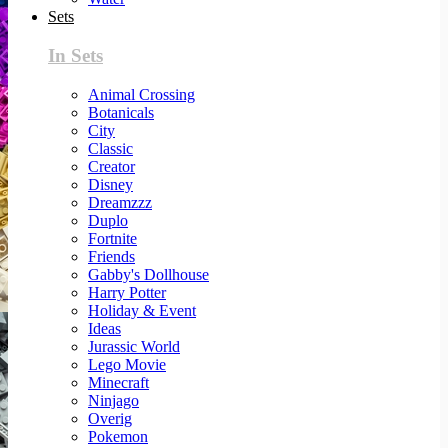
Sets
In Sets
Animal Crossing
Botanicals
City
Classic
Creator
Disney
Dreamzzz
Duplo
Fortnite
Friends
Gabby's Dollhouse
Harry Potter
Holiday & Event
Ideas
Jurassic World
Lego Movie
Minecraft
Ninjago
Overig
Pokemon