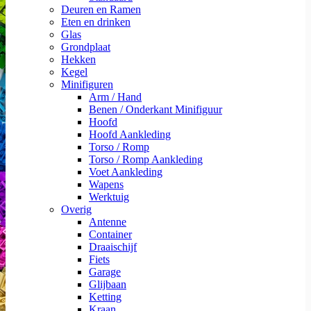
Deuren en Ramen
Eten en drinken
Glas
Grondplaat
Hekken
Kegel
Minifiguren
Arm / Hand
Benen / Onderkant Minifiguur
Hoofd
Hoofd Aankleding
Torso / Romp
Torso / Romp Aankleding
Voet Aankleding
Wapens
Werktuig
Overig
Antenne
Container
Draaischijf
Fiets
Garage
Glijbaan
Ketting
Kraan