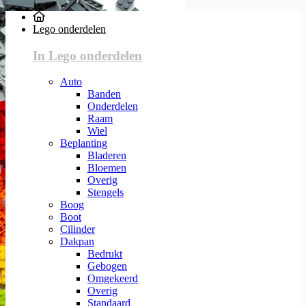
Lego onderdelen
In Lego onderdelen
Auto
Banden
Onderdelen
Raam
Wiel
Beplanting
Bladeren
Bloemen
Overig
Stengels
Boog
Boot
Cilinder
Dakpan
Bedrukt
Gebogen
Omgekeerd
Overig
Standaard