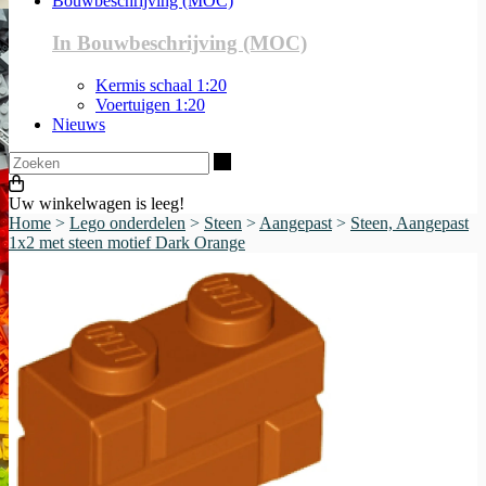
Bouwbeschrijving (MOC)
In Bouwbeschrijving (MOC)
Kermis schaal 1:20
Voertuigen 1:20
Nieuws
Zoeken
Uw winkelwagen is leeg!
Home
>
Lego onderdelen
>
Steen
>
Aangepast
>
Steen, Aangepast
1x2 met steen motief Dark Orange