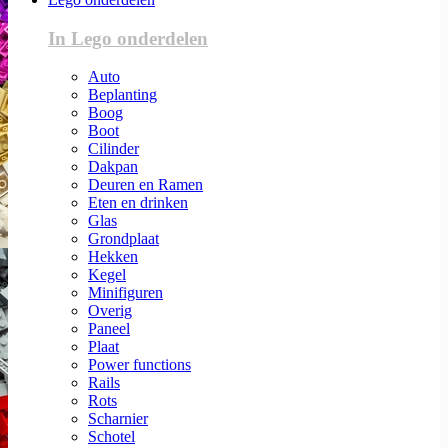
In Lego onderdelen
Auto
Beplanting
Boog
Boot
Cilinder
Dakpan
Deuren en Ramen
Eten en drinken
Glas
Grondplaat
Hekken
Kegel
Minifiguren
Overig
Paneel
Plaat
Power functions
Rails
Rots
Scharnier
Schotel