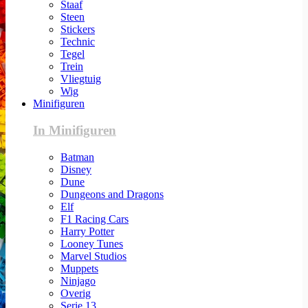
Staaf
Steen
Stickers
Technic
Tegel
Trein
Vliegtuig
Wig
Minifiguren
In Minifiguren
Batman
Disney
Dune
Dungeons and Dragons
Elf
F1 Racing Cars
Harry Potter
Looney Tunes
Marvel Studios
Muppets
Ninjago
Overig
Serie 13