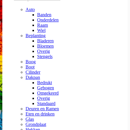
Auto
Banden
Onderdelen
Raam
Wiel
Beplanting
Bladeren
Bloemen
Overig
Stengels
Boog
Boot
Cilinder
Dakpan
Bedrukt
Gebogen
Omgekeerd
Overig
Standaard
Deuren en Ramen
Eten en drinken
Glas
Grondplaat
Hekken