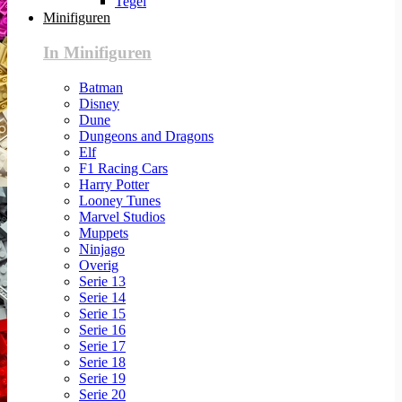
Tegel
Minifiguren
In Minifiguren
Batman
Disney
Dune
Dungeons and Dragons
Elf
F1 Racing Cars
Harry Potter
Looney Tunes
Marvel Studios
Muppets
Ninjago
Overig
Serie 13
Serie 14
Serie 15
Serie 16
Serie 17
Serie 18
Serie 19
Serie 20