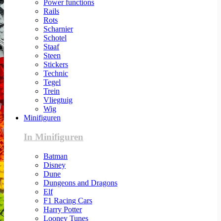
Power functions
Rails
Rots
Scharnier
Schotel
Staaf
Steen
Stickers
Technic
Tegel
Trein
Vliegtuig
Wig
Minifiguren
In Minifiguren
Batman
Disney
Dune
Dungeons and Dragons
Elf
F1 Racing Cars
Harry Potter
Looney Tunes