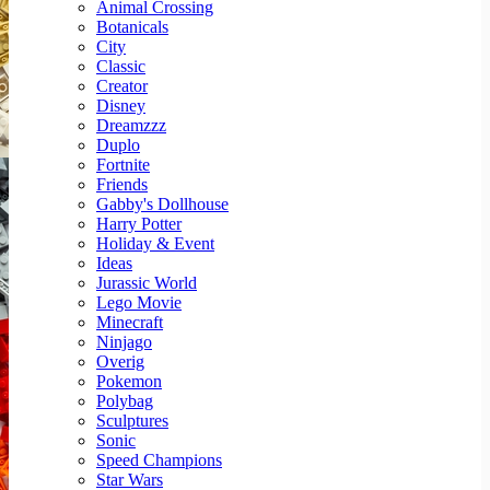
Animal Crossing
Botanicals
City
Classic
Creator
Disney
Dreamzzz
Duplo
Fortnite
Friends
Gabby's Dollhouse
Harry Potter
Holiday & Event
Ideas
Jurassic World
Lego Movie
Minecraft
Ninjago
Overig
Pokemon
Polybag
Sculptures
Sonic
Speed Champions
Star Wars