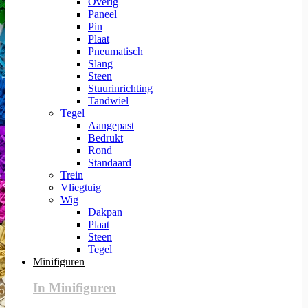
Overig
Paneel
Pin
Plaat
Pneumatisch
Slang
Steen
Stuurinrichting
Tandwiel
Tegel
Aangepast
Bedrukt
Rond
Standaard
Trein
Vliegtuig
Wig
Dakpan
Plaat
Steen
Tegel
Minifiguren
In Minifiguren