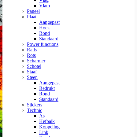
Vlag
Vlam
Paneel
Plaat
Aangepast
Hoek
Rond
Standaard
Power functions
Rails
Rots
Scharnier
Schotel
Staaf
Steen
Aangepast
Bedrukt
Rond
Standaard
Stickers
Technic
As
Hefbalk
Koppeling
Link