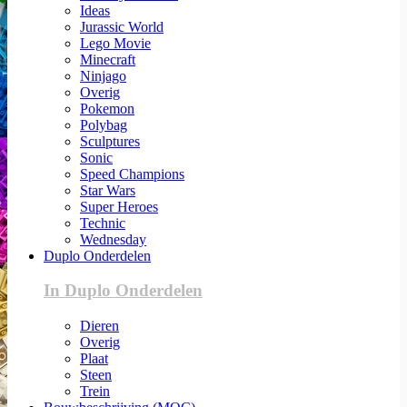
Ideas
Jurassic World
Lego Movie
Minecraft
Ninjago
Overig
Pokemon
Polybag
Sculptures
Sonic
Speed Champions
Star Wars
Super Heroes
Technic
Wednesday
Duplo Onderdelen
In Duplo Onderdelen
Dieren
Overig
Plaat
Steen
Trein