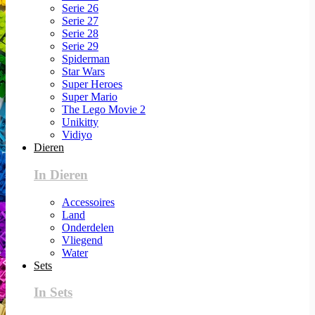
Serie 26
Serie 27
Serie 28
Serie 29
Spiderman
Star Wars
Super Heroes
Super Mario
The Lego Movie 2
Unikitty
Vidiyo
Dieren
In Dieren
Accessoires
Land
Onderdelen
Vliegend
Water
Sets
In Sets