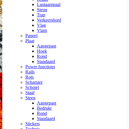
Lantaarnpaal
Steun
Trap
Verkeersbord
Vlag
Vlam
Paneel
Plaat
Aangepast
Hoek
Rond
Standaard
Power functions
Rails
Rots
Scharnier
Schotel
Staaf
Steen
Aangepast
Bedrukt
Rond
Standaard
Stickers
Technic