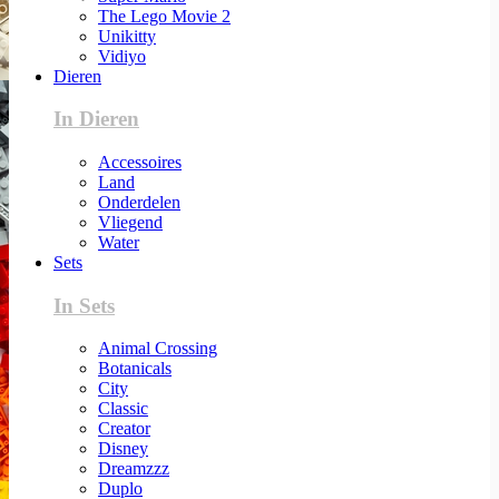
The Lego Movie 2
Unikitty
Vidiyo
Dieren
In Dieren
Accessoires
Land
Onderdelen
Vliegend
Water
Sets
In Sets
Animal Crossing
Botanicals
City
Classic
Creator
Disney
Dreamzzz
Duplo