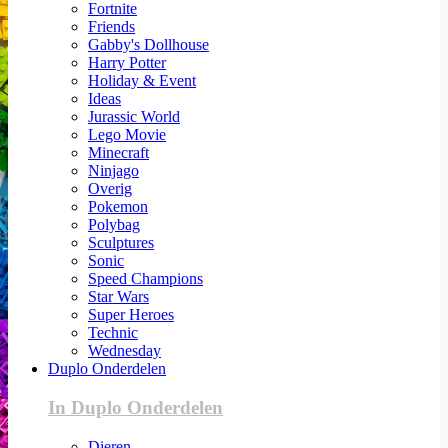
Fortnite
Friends
Gabby's Dollhouse
Harry Potter
Holiday & Event
Ideas
Jurassic World
Lego Movie
Minecraft
Ninjago
Overig
Pokemon
Polybag
Sculptures
Sonic
Speed Champions
Star Wars
Super Heroes
Technic
Wednesday
Duplo Onderdelen
In Duplo Onderdelen
Dieren