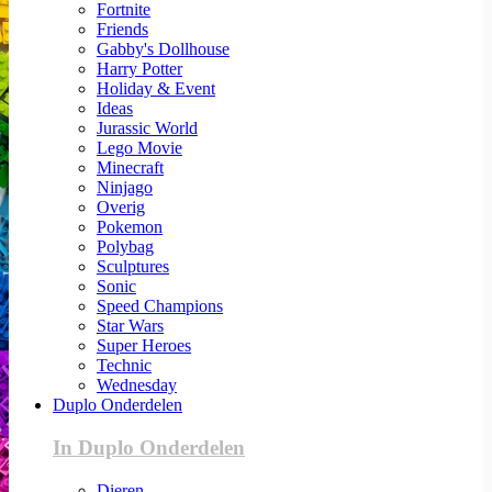
Fortnite
Friends
Gabby's Dollhouse
Harry Potter
Holiday & Event
Ideas
Jurassic World
Lego Movie
Minecraft
Ninjago
Overig
Pokemon
Polybag
Sculptures
Sonic
Speed Champions
Star Wars
Super Heroes
Technic
Wednesday
Duplo Onderdelen
In Duplo Onderdelen
Dieren