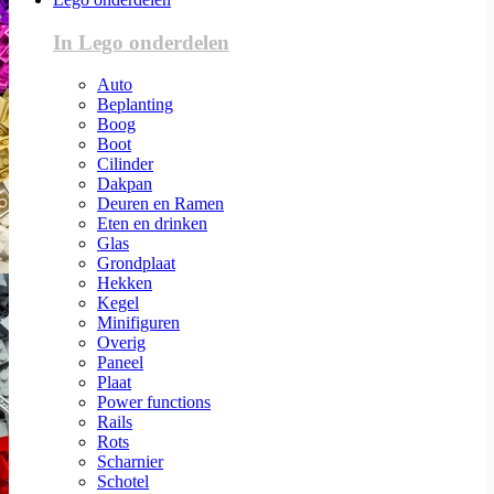
In Lego onderdelen
Auto
Beplanting
Boog
Boot
Cilinder
Dakpan
Deuren en Ramen
Eten en drinken
Glas
Grondplaat
Hekken
Kegel
Minifiguren
Overig
Paneel
Plaat
Power functions
Rails
Rots
Scharnier
Schotel