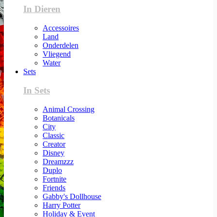
In Dieren
Accessoires
Land
Onderdelen
Vliegend
Water
Sets
In Sets
Animal Crossing
Botanicals
City
Classic
Creator
Disney
Dreamzzz
Duplo
Fortnite
Friends
Gabby's Dollhouse
Harry Potter
Holiday & Event