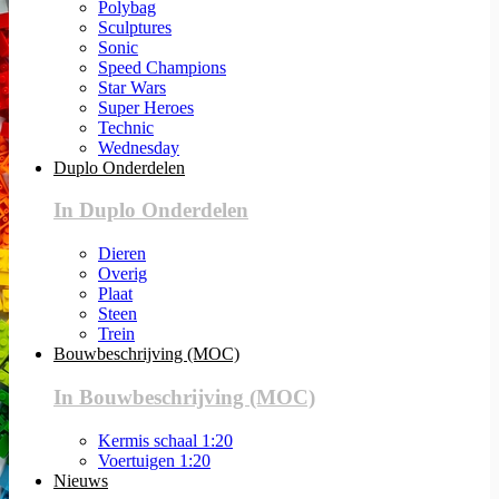
Polybag
Sculptures
Sonic
Speed Champions
Star Wars
Super Heroes
Technic
Wednesday
Duplo Onderdelen
In Duplo Onderdelen
Dieren
Overig
Plaat
Steen
Trein
Bouwbeschrijving (MOC)
In Bouwbeschrijving (MOC)
Kermis schaal 1:20
Voertuigen 1:20
Nieuws