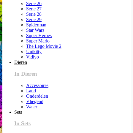
Serie 26
Serie 27
Serie 28
Serie 29
Spiderman
Star Wars
Super Heroes
Super Mario
The Lego Movie 2
Unikitty
Vidiyo
Dieren
In Dieren
Accessoires
Land
Onderdelen
Vliegend
Water
Sets
In Sets