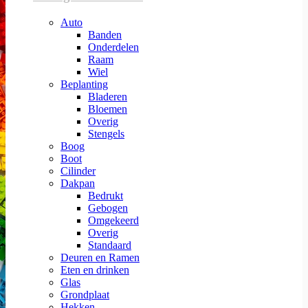
Auto
Banden
Onderdelen
Raam
Wiel
Beplanting
Bladeren
Bloemen
Overig
Stengels
Boog
Boot
Cilinder
Dakpan
Bedrukt
Gebogen
Omgekeerd
Overig
Standaard
Deuren en Ramen
Eten en drinken
Glas
Grondplaat
Hekken