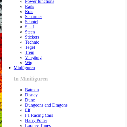
Power functions
Rails
Rots
Scharnier
Schotel
Staaf
Steen
Stickers
Technic
Tegel
Trein
Vliegtuig
Wig
Minifiguren
In Minifiguren
Batman
Disney
Dune
Dungeons and Dragons
Elf
F1 Racing Cars
Harry Potter
Looney Tunes