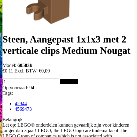
Steen, Aangepast 1x1x3 met 2
verticale clips Medium Nougat
Model:
60583b
€0,11
Excl. BTW:
€0,09
Bestellen
Op voorraad: 94
Tags:
42944
4569473
Belangrijk
Let op: LEGO® onderdelen kunnen gevaarlijk zijn voor kinderen
jonger dan 3 jaar! LEGO, the LEGO logo are trademarks of The
LEGO Group of companies which is not associated with