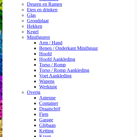
Deuren en Ramen
Eten en drinken
Glas
Grondplaat
Hekken
Kegel
Minifiguren
Arm / Hand
Benen / Onderkant Minifiguur
Hoofd
Hoofd Aankleding
Torso / Romp
Torso / Romp Aankleding
Voet Aankleding
Wapens
Werktuig
Overig
Antenne
Container
Draaischijf
Fiets
Garage
Glijbaan
Ketting
Kraan