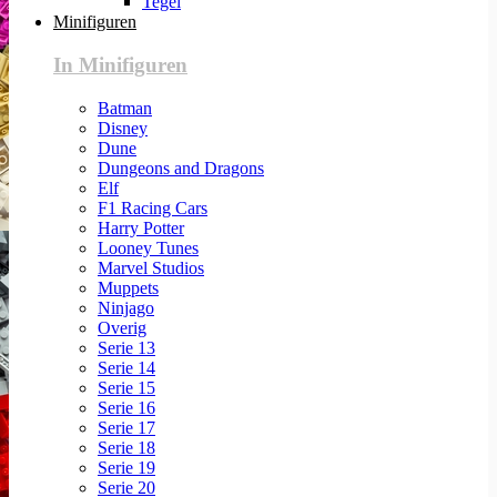
Tegel
Minifiguren
In Minifiguren
Batman
Disney
Dune
Dungeons and Dragons
Elf
F1 Racing Cars
Harry Potter
Looney Tunes
Marvel Studios
Muppets
Ninjago
Overig
Serie 13
Serie 14
Serie 15
Serie 16
Serie 17
Serie 18
Serie 19
Serie 20