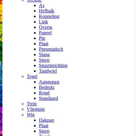
As
Hefbalk
Koppeling
Link
Overig
Paneel
Pin
Plaat
Pneumatisch
Slang
Steen
Stuurinrichting
Tandwiel
Tegel
Aangepast
Bedrukt
Rond
Standaard
Trein
Vliegtuig
Wig
Dakpan
Plaat
Steen