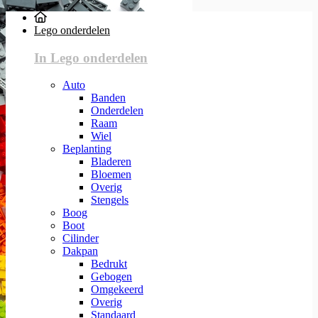
Lego onderdelen
In Lego onderdelen
Auto
Banden
Onderdelen
Raam
Wiel
Beplanting
Bladeren
Bloemen
Overig
Stengels
Boog
Boot
Cilinder
Dakpan
Bedrukt
Gebogen
Omgekeerd
Overig
Standaard