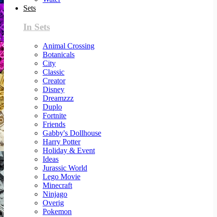
Sets
In Sets
Animal Crossing
Botanicals
City
Classic
Creator
Disney
Dreamzzz
Duplo
Fortnite
Friends
Gabby's Dollhouse
Harry Potter
Holiday & Event
Ideas
Jurassic World
Lego Movie
Minecraft
Ninjago
Overig
Pokemon