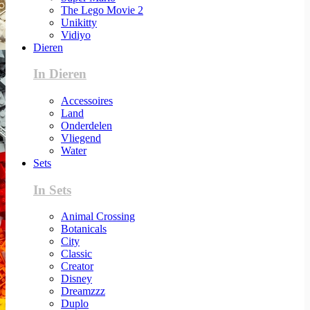
The Lego Movie 2
Unikitty
Vidiyo
Dieren
In Dieren
Accessoires
Land
Onderdelen
Vliegend
Water
Sets
In Sets
Animal Crossing
Botanicals
City
Classic
Creator
Disney
Dreamzzz
Duplo