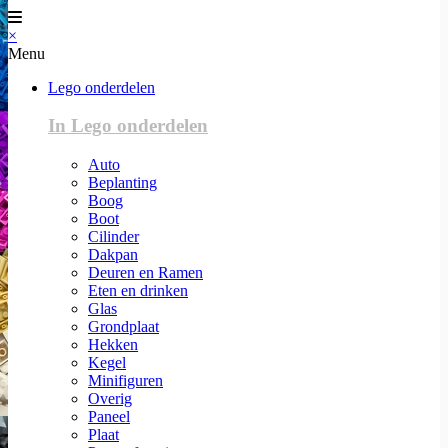
×
Menu
Lego onderdelen
In Lego onderdelen
Auto
Beplanting
Boog
Boot
Cilinder
Dakpan
Deuren en Ramen
Eten en drinken
Glas
Grondplaat
Hekken
Kegel
Minifiguren
Overig
Paneel
Plaat