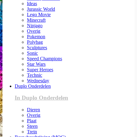
Ideas
Jurassic World
Lego Movie
Minecraft
Ninjago
Overig
Pokemon
Polybag
Sculptures
Sonic
Speed Champions
Star Wars
Super Heroes
Technic
Wednesday
Duplo Onderdelen
In Duplo Onderdelen
Dieren
Overig
Plaat
Steen
Trein