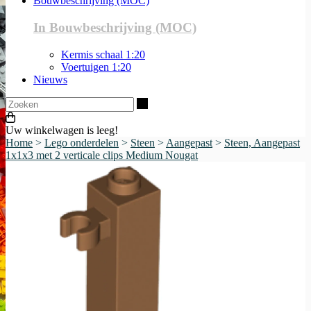
Bouwbeschrijving (MOC)
In Bouwbeschrijving (MOC)
Kermis schaal 1:20
Voertuigen 1:20
Nieuws
Zoeken
Uw winkelwagen is leeg!
Home
>
Lego onderdelen
>
Steen
>
Aangepast
>
Steen, Aangepast
1x1x3 met 2 verticale clips Medium Nougat