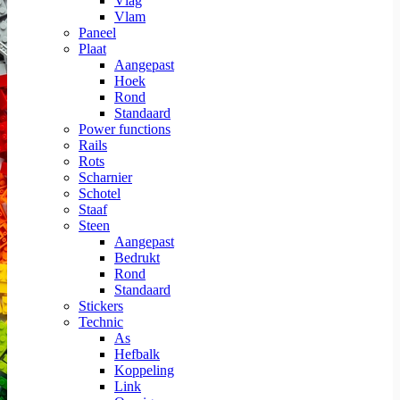
Vlag
Vlam
Paneel
Plaat
Aangepast
Hoek
Rond
Standaard
Power functions
Rails
Rots
Scharnier
Schotel
Staaf
Steen
Aangepast
Bedrukt
Rond
Standaard
Stickers
Technic
As
Hefbalk
Koppeling
Link