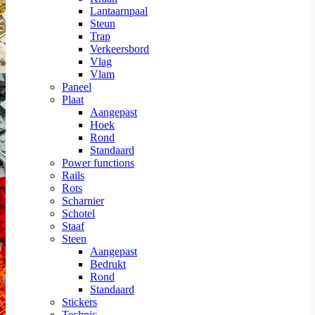
Lantaarnpaal
Steun
Trap
Verkeersbord
Vlag
Vlam
Paneel
Plaat
Aangepast
Hoek
Rond
Standaard
Power functions
Rails
Rots
Scharnier
Schotel
Staaf
Steen
Aangepast
Bedrukt
Rond
Standaard
Stickers
Technic