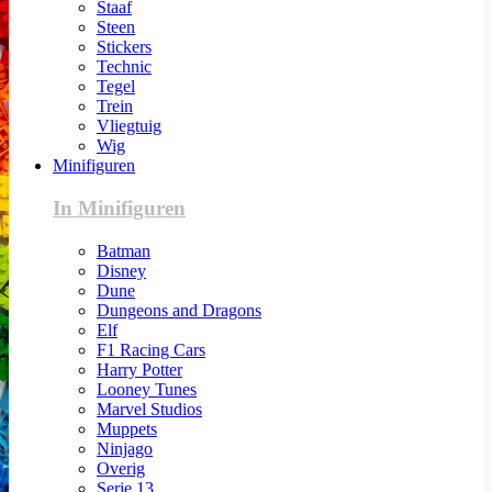
Staaf
Steen
Stickers
Technic
Tegel
Trein
Vliegtuig
Wig
Minifiguren
In Minifiguren
Batman
Disney
Dune
Dungeons and Dragons
Elf
F1 Racing Cars
Harry Potter
Looney Tunes
Marvel Studios
Muppets
Ninjago
Overig
Serie 13