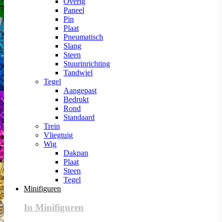
Overig
Paneel
Pin
Plaat
Pneumatisch
Slang
Steen
Stuurinrichting
Tandwiel
Tegel
Aangepast
Bedrukt
Rond
Standaard
Trein
Vliegtuig
Wig
Dakpan
Plaat
Steen
Tegel
Minifiguren
In Minifiguren