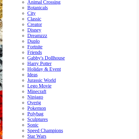
Animal Crossing
Botanicals
City
Classic
Creator
Disney
Dreamzzz
Duplo
Fortnite
Friends
Gabby's Dollhouse
Harry Potter
Holiday & Event
Ideas
Jurassic World
Lego Movie
Minecraft
Ninjago
Overig
Pokemon
Polybag
Sculptures
Sonic
Speed Champions
Star Wars