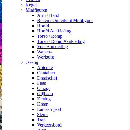
Kegel
Minifiguren
Arm / Hand
Benen / Onderkant Minifiguur
Hoofd
Hoofd Aankleding
Torso / Romp
Torso / Romp Aankleding
Voet Aankleding
Wapens
Werktuig
Overig
Antenne
Container
Draaischijf
Fiets
Garage
Glijbaan
Ketting
Kraan
Lantaarnpaal
Steun
Trap
Verkeersbord