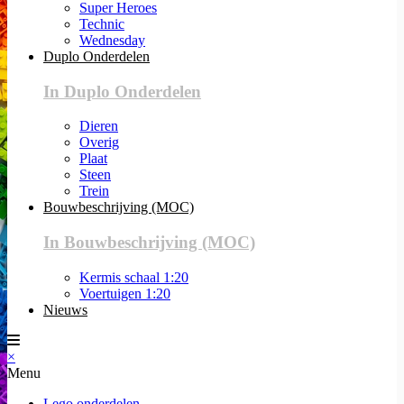
Super Heroes
Technic
Wednesday
Duplo Onderdelen
In Duplo Onderdelen
Dieren
Overig
Plaat
Steen
Trein
Bouwbeschrijving (MOC)
In Bouwbeschrijving (MOC)
Kermis schaal 1:20
Voertuigen 1:20
Nieuws
×
Menu
Lego onderdelen