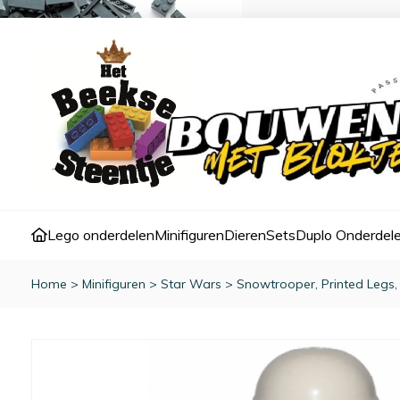
Lego onderdelen
Minifiguren
Dieren
Sets
Duplo Onderdel
Home
>
Minifiguren
>
Star Wars
>
Snowtrooper, Printed Legs