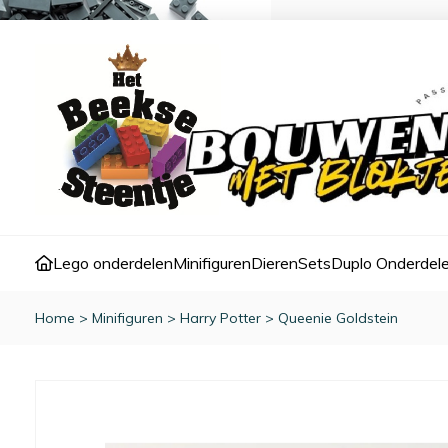
Lego onderdelen
Minifiguren
Dieren
Sets
Duplo Onderdel
Home
>
Minifiguren
>
Harry Potter
>
Queenie Goldstein