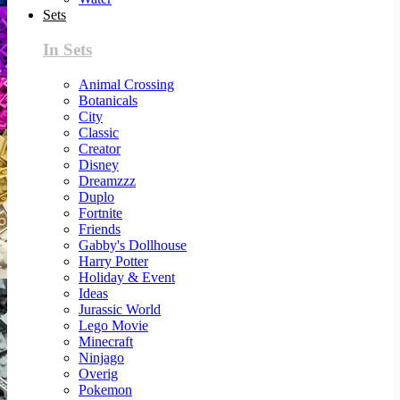
Sets
In Sets
Animal Crossing
Botanicals
City
Classic
Creator
Disney
Dreamzzz
Duplo
Fortnite
Friends
Gabby's Dollhouse
Harry Potter
Holiday & Event
Ideas
Jurassic World
Lego Movie
Minecraft
Ninjago
Overig
Pokemon