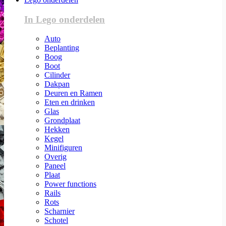
In Lego onderdelen
Auto
Beplanting
Boog
Boot
Cilinder
Dakpan
Deuren en Ramen
Eten en drinken
Glas
Grondplaat
Hekken
Kegel
Minifiguren
Overig
Paneel
Plaat
Power functions
Rails
Rots
Scharnier
Schotel