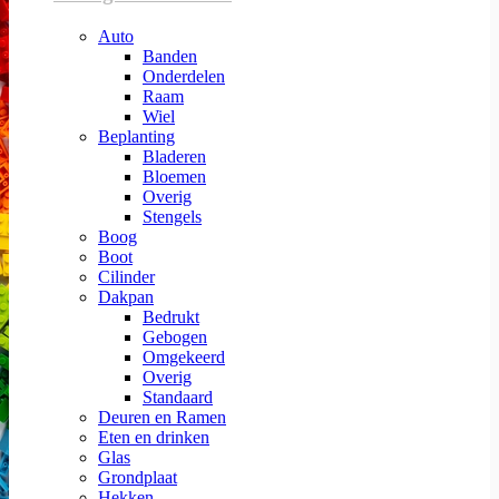
Auto
Banden
Onderdelen
Raam
Wiel
Beplanting
Bladeren
Bloemen
Overig
Stengels
Boog
Boot
Cilinder
Dakpan
Bedrukt
Gebogen
Omgekeerd
Overig
Standaard
Deuren en Ramen
Eten en drinken
Glas
Grondplaat
Hekken