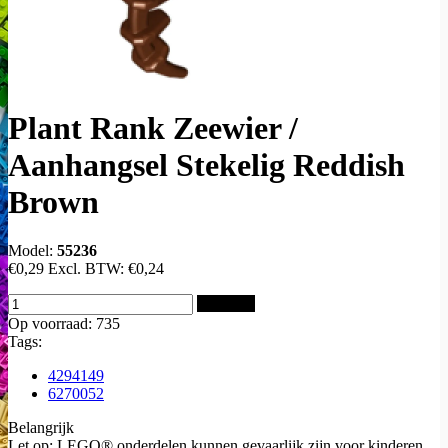
Plant Rank Zeewier /
Aanhangsel Stekelig Reddish
Brown
Model:
55236
€0,29
Excl. BTW:
€0,24
Bestellen
Op voorraad: 735
Tags:
4294149
6270052
Belangrijk
Let op: LEGO® onderdelen kunnen gevaarlijk zijn voor kinderen