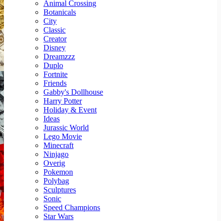
Animal Crossing
Botanicals
City
Classic
Creator
Disney
Dreamzzz
Duplo
Fortnite
Friends
Gabby's Dollhouse
Harry Potter
Holiday & Event
Ideas
Jurassic World
Lego Movie
Minecraft
Ninjago
Overig
Pokemon
Polybag
Sculptures
Sonic
Speed Champions
Star Wars