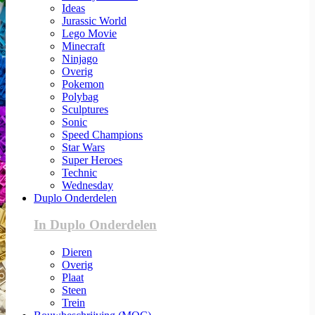
Ideas
Jurassic World
Lego Movie
Minecraft
Ninjago
Overig
Pokemon
Polybag
Sculptures
Sonic
Speed Champions
Star Wars
Super Heroes
Technic
Wednesday
Duplo Onderdelen
In Duplo Onderdelen
Dieren
Overig
Plaat
Steen
Trein