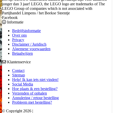
jonger dan 3 jaar! LEGO, the LEGO logo are trademarks of The
LEGO Group of companies which is not associated with
Partijhandel Limpens / het Beekse Steentje
Facebook
Informatie
Bedrijfsinformatie
Over ons
Privacy
Disclaimer / Juridisch
Algemene voorwaarden
Betaalwijzen
Klantenservice
Contact
Sitemap
Help! Ik kan iets niet vinden!
Social Media
Hoe plaats ik een bestelling?
Verzenden of ophalen
Annulering / retour bestelling
Probleem met bestelling?
© Copyright 2026 |