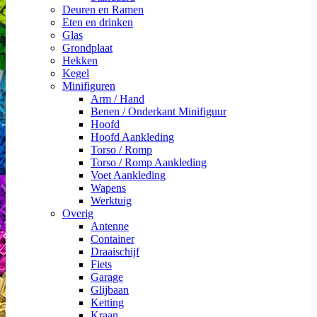
Deuren en Ramen
Eten en drinken
Glas
Grondplaat
Hekken
Kegel
Minifiguren
Arm / Hand
Benen / Onderkant Minifiguur
Hoofd
Hoofd Aankleding
Torso / Romp
Torso / Romp Aankleding
Voet Aankleding
Wapens
Werktuig
Overig
Antenne
Container
Draaischijf
Fiets
Garage
Glijbaan
Ketting
Kraan