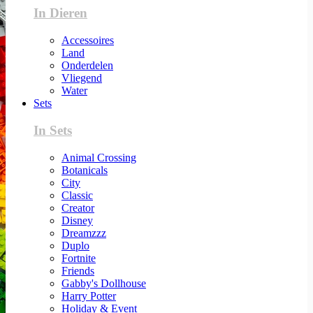
In Dieren
Accessoires
Land
Onderdelen
Vliegend
Water
Sets
In Sets
Animal Crossing
Botanicals
City
Classic
Creator
Disney
Dreamzzz
Duplo
Fortnite
Friends
Gabby's Dollhouse
Harry Potter
Holiday & Event