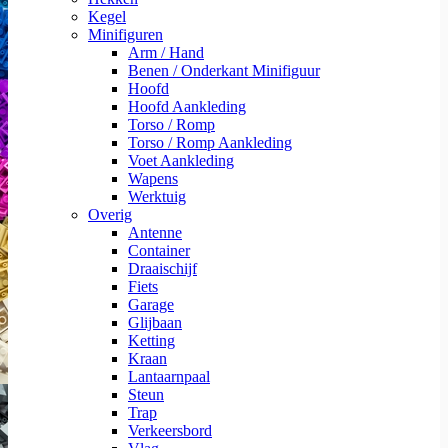
Kegel
Minifiguren
Arm / Hand
Benen / Onderkant Minifiguur
Hoofd
Hoofd Aankleding
Torso / Romp
Torso / Romp Aankleding
Voet Aankleding
Wapens
Werktuig
Overig
Antenne
Container
Draaischijf
Fiets
Garage
Glijbaan
Ketting
Kraan
Lantaarnpaal
Steun
Trap
Verkeersbord