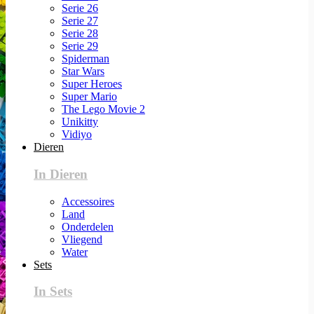
Serie 26
Serie 27
Serie 28
Serie 29
Spiderman
Star Wars
Super Heroes
Super Mario
The Lego Movie 2
Unikitty
Vidiyo
Dieren
In Dieren
Accessoires
Land
Onderdelen
Vliegend
Water
Sets
In Sets