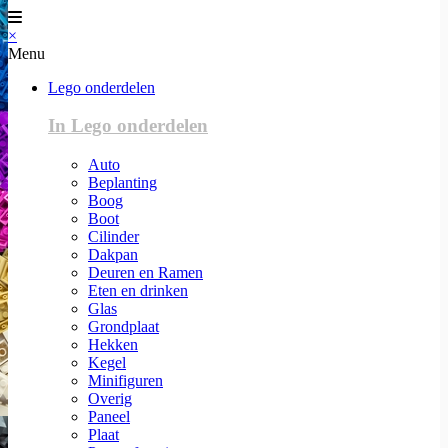
×
Menu
Lego onderdelen
In Lego onderdelen
Auto
Beplanting
Boog
Boot
Cilinder
Dakpan
Deuren en Ramen
Eten en drinken
Glas
Grondplaat
Hekken
Kegel
Minifiguren
Overig
Paneel
Plaat