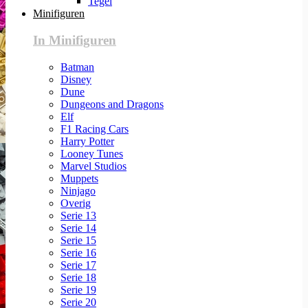
Tegel
Minifiguren
In Minifiguren
Batman
Disney
Dune
Dungeons and Dragons
Elf
F1 Racing Cars
Harry Potter
Looney Tunes
Marvel Studios
Muppets
Ninjago
Overig
Serie 13
Serie 14
Serie 15
Serie 16
Serie 17
Serie 18
Serie 19
Serie 20