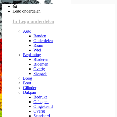
Lego onderdelen
In Lego onderdelen
Auto
Banden
Onderdelen
Raam
Wiel
Beplanting
Bladeren
Bloemen
Overig
Stengels
Boog
Boot
Cilinder
Dakpan
Bedrukt
Gebogen
Omgekeerd
Overig
Standaard