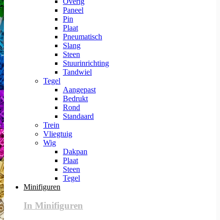
Overig
Paneel
Pin
Plaat
Pneumatisch
Slang
Steen
Stuurinrichting
Tandwiel
Tegel
Aangepast
Bedrukt
Rond
Standaard
Trein
Vliegtuig
Wig
Dakpan
Plaat
Steen
Tegel
Minifiguren
In Minifiguren