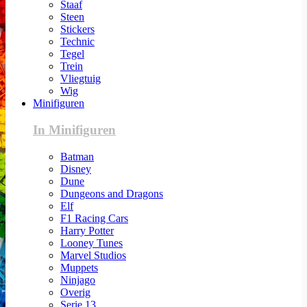
Staaf
Steen
Stickers
Technic
Tegel
Trein
Vliegtuig
Wig
Minifiguren
In Minifiguren
Batman
Disney
Dune
Dungeons and Dragons
Elf
F1 Racing Cars
Harry Potter
Looney Tunes
Marvel Studios
Muppets
Ninjago
Overig
Serie 13