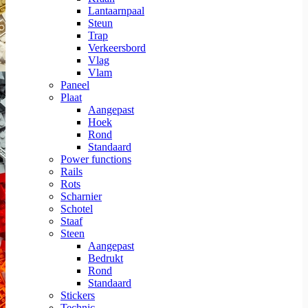
Lantaarnpaal
Steun
Trap
Verkeersbord
Vlag
Vlam
Paneel
Plaat
Aangepast
Hoek
Rond
Standaard
Power functions
Rails
Rots
Scharnier
Schotel
Staaf
Steen
Aangepast
Bedrukt
Rond
Standaard
Stickers
Technic