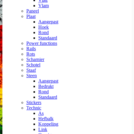
Vlag
Vlam
Paneel
Plaat
Aangepast
Hoek
Rond
Standaard
Power functions
Rails
Rots
Scharnier
Schotel
Staaf
Steen
Aangepast
Bedrukt
Rond
Standaard
Stickers
Technic
As
Hefbalk
Koppeling
Link