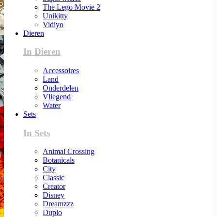
The Lego Movie 2
Unikitty
Vidiyo
Dieren
In Dieren
Accessoires
Land
Onderdelen
Vliegend
Water
Sets
In Sets
Animal Crossing
Botanicals
City
Classic
Creator
Disney
Dreamzzz
Duplo