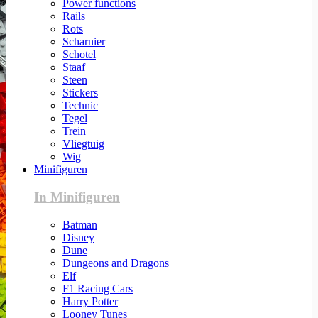
Power functions
Rails
Rots
Scharnier
Schotel
Staaf
Steen
Stickers
Technic
Tegel
Trein
Vliegtuig
Wig
Minifiguren
In Minifiguren
Batman
Disney
Dune
Dungeons and Dragons
Elf
F1 Racing Cars
Harry Potter
Looney Tunes