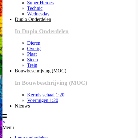
Super Heroes
Technic
Wednesday
Duplo Onderdelen
In Duplo Onderdelen
Dieren
Overig
Plaat
Steen
Trein
Bouwbeschrijving (MOC)
In Bouwbeschrijving (MOC)
Kermis schaal 1:20
Voertuigen 1:20
Nieuws
×
Menu
Lego onderdelen