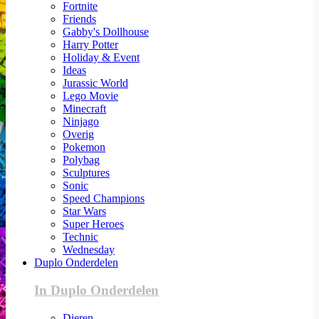
Fortnite
Friends
Gabby's Dollhouse
Harry Potter
Holiday & Event
Ideas
Jurassic World
Lego Movie
Minecraft
Ninjago
Overig
Pokemon
Polybag
Sculptures
Sonic
Speed Champions
Star Wars
Super Heroes
Technic
Wednesday
Duplo Onderdelen
In Duplo Onderdelen
Dieren