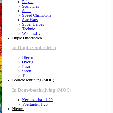
Polybag
Sculptures
Sonic
Speed Champions
Star Wars
Super Heroes
Technic
Wednesday
Duplo Onderdelen
In Duplo Onderdelen
Dieren
Overig
Plaat
Steen
Trein
Bouwbeschrijving (MOC)
In Bouwbeschrijving (MOC)
Kermis schaal 1:20
Voertuigen 1:20
Nieuws