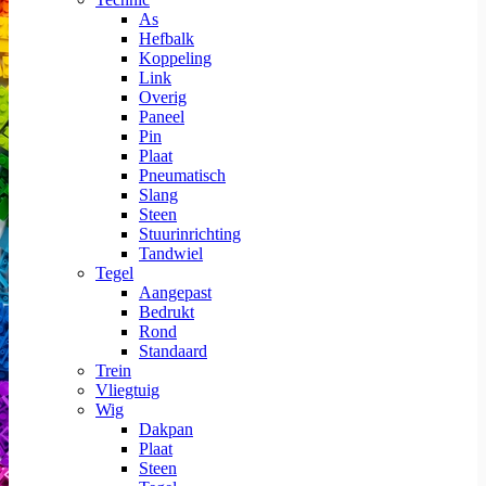
As
Hefbalk
Koppeling
Link
Overig
Paneel
Pin
Plaat
Pneumatisch
Slang
Steen
Stuurinrichting
Tandwiel
Tegel
Aangepast
Bedrukt
Rond
Standaard
Trein
Vliegtuig
Wig
Dakpan
Plaat
Steen