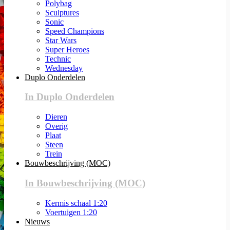
Polybag
Sculptures
Sonic
Speed Champions
Star Wars
Super Heroes
Technic
Wednesday
Duplo Onderdelen
In Duplo Onderdelen
Dieren
Overig
Plaat
Steen
Trein
Bouwbeschrijving (MOC)
In Bouwbeschrijving (MOC)
Kermis schaal 1:20
Voertuigen 1:20
Nieuws