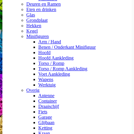
Deuren en Ramen
Eten en drinken
Glas
Grondplaat
Hekken
Kegel
Minifiguren
Arm / Hand
Benen / Onderkant Minifiguur
Hoofd
Hoofd Aankleding
Torso / Romp
Torso / Romp Aankleding
Voet Aankleding
Wapens
Werktuig
Overig
Antenne
Container
Draaischijf
Fiets
Garage
Glijbaan
Ketting
Kraan