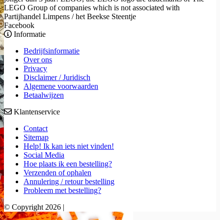
LEGO Group of companies which is not associated with
Partijhandel Limpens / het Beekse Steentje
Facebook
Informatie
Bedrijfsinformatie
Over ons
Privacy
Disclaimer / Juridisch
Algemene voorwaarden
Betaalwijzen
Klantenservice
Contact
Sitemap
Help! Ik kan iets niet vinden!
Social Media
Hoe plaats ik een bestelling?
Verzenden of ophalen
Annulering / retour bestelling
Probleem met bestelling?
© Copyright 2026 |