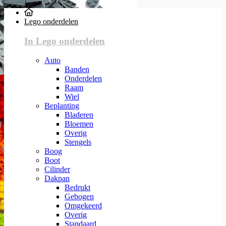
Lego onderdelen
In Lego onderdelen
Auto
Banden
Onderdelen
Raam
Wiel
Beplanting
Bladeren
Bloemen
Overig
Stengels
Boog
Boot
Cilinder
Dakpan
Bedrukt
Gebogen
Omgekeerd
Overig
Standaard