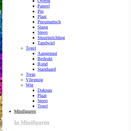
Overig
Paneel
Pin
Plaat
Pneumatisch
Slang
Steen
Stuurinrichting
Tandwiel
Tegel
Aangepast
Bedrukt
Rond
Standaard
Trein
Vliegtuig
Wig
Dakpan
Plaat
Steen
Tegel
Minifiguren
In Minifiguren