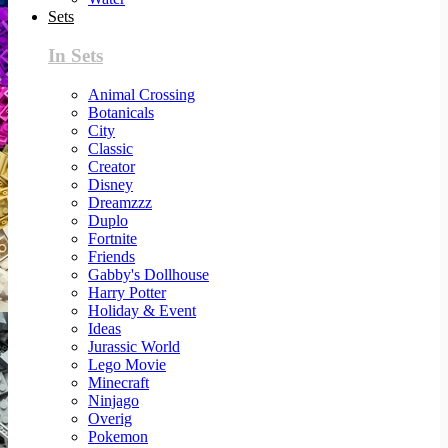
Sets
In Sets
Animal Crossing
Botanicals
City
Classic
Creator
Disney
Dreamzzz
Duplo
Fortnite
Friends
Gabby's Dollhouse
Harry Potter
Holiday & Event
Ideas
Jurassic World
Lego Movie
Minecraft
Ninjago
Overig
Pokemon