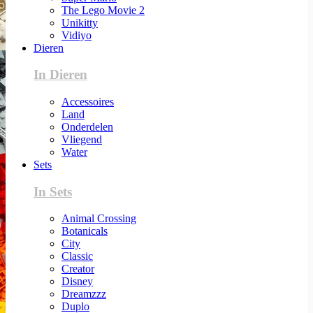
The Lego Movie 2
Unikitty
Vidiyo
Dieren
In Dieren
Accessoires
Land
Onderdelen
Vliegend
Water
Sets
In Sets
Animal Crossing
Botanicals
City
Classic
Creator
Disney
Dreamzzz
Duplo