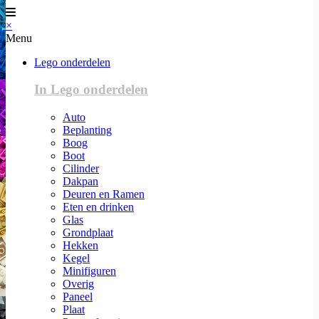
×
Menu
Lego onderdelen
In Lego onderdelen
Auto
Beplanting
Boog
Boot
Cilinder
Dakpan
Deuren en Ramen
Eten en drinken
Glas
Grondplaat
Hekken
Kegel
Minifiguren
Overig
Paneel
Plaat