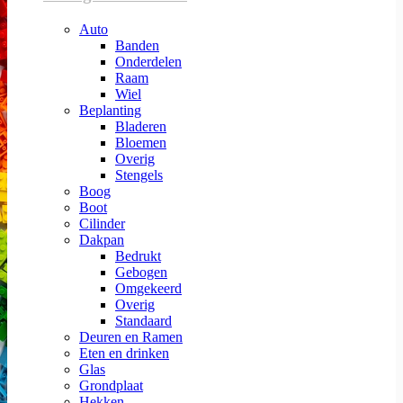
Auto
Banden
Onderdelen
Raam
Wiel
Beplanting
Bladeren
Bloemen
Overig
Stengels
Boog
Boot
Cilinder
Dakpan
Bedrukt
Gebogen
Omgekeerd
Overig
Standaard
Deuren en Ramen
Eten en drinken
Glas
Grondplaat
Hekken