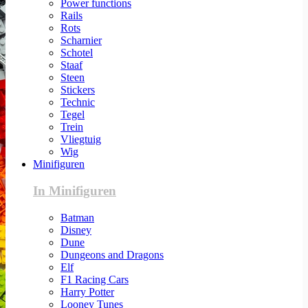
Power functions
Rails
Rots
Scharnier
Schotel
Staaf
Steen
Stickers
Technic
Tegel
Trein
Vliegtuig
Wig
Minifiguren
In Minifiguren
Batman
Disney
Dune
Dungeons and Dragons
Elf
F1 Racing Cars
Harry Potter
Looney Tunes