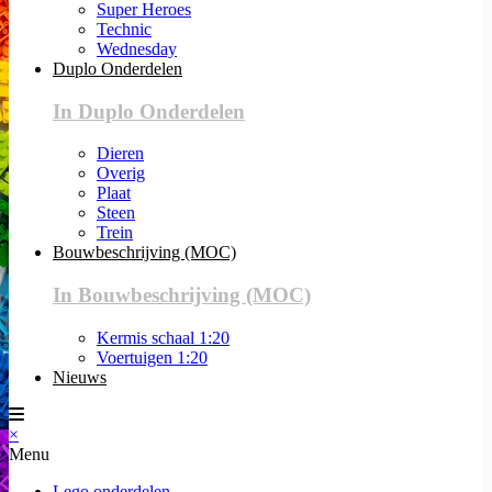
Super Heroes
Technic
Wednesday
Duplo Onderdelen
In Duplo Onderdelen
Dieren
Overig
Plaat
Steen
Trein
Bouwbeschrijving (MOC)
In Bouwbeschrijving (MOC)
Kermis schaal 1:20
Voertuigen 1:20
Nieuws
×
Menu
Lego onderdelen