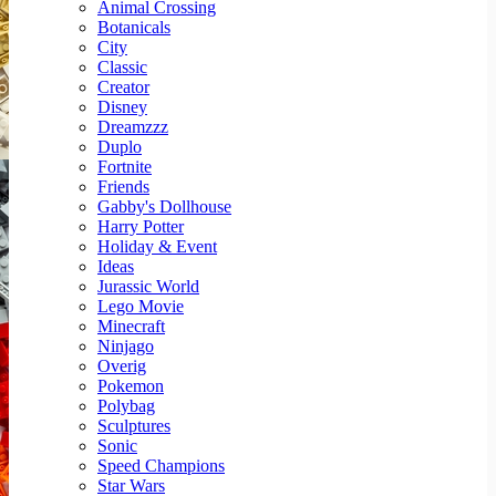
Animal Crossing
Botanicals
City
Classic
Creator
Disney
Dreamzzz
Duplo
Fortnite
Friends
Gabby's Dollhouse
Harry Potter
Holiday & Event
Ideas
Jurassic World
Lego Movie
Minecraft
Ninjago
Overig
Pokemon
Polybag
Sculptures
Sonic
Speed Champions
Star Wars