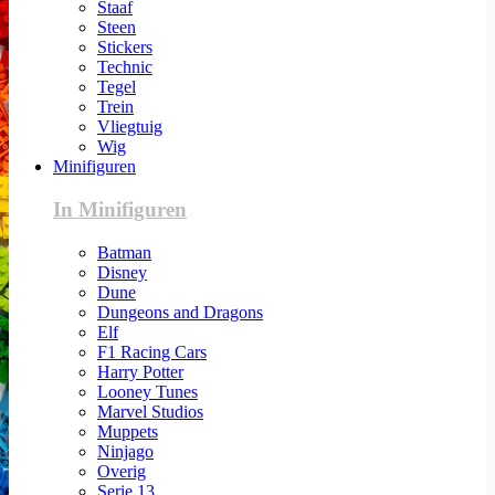
Staaf
Steen
Stickers
Technic
Tegel
Trein
Vliegtuig
Wig
Minifiguren
In Minifiguren
Batman
Disney
Dune
Dungeons and Dragons
Elf
F1 Racing Cars
Harry Potter
Looney Tunes
Marvel Studios
Muppets
Ninjago
Overig
Serie 13