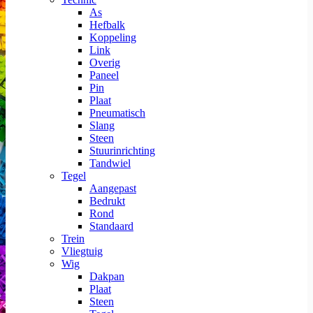
As
Hefbalk
Koppeling
Link
Overig
Paneel
Pin
Plaat
Pneumatisch
Slang
Steen
Stuurinrichting
Tandwiel
Tegel
Aangepast
Bedrukt
Rond
Standaard
Trein
Vliegtuig
Wig
Dakpan
Plaat
Steen