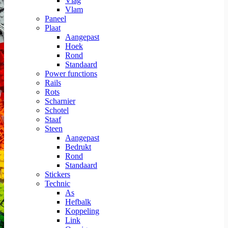
Vlag
Vlam
Paneel
Plaat
Aangepast
Hoek
Rond
Standaard
Power functions
Rails
Rots
Scharnier
Schotel
Staaf
Steen
Aangepast
Bedrukt
Rond
Standaard
Stickers
Technic
As
Hefbalk
Koppeling
Link