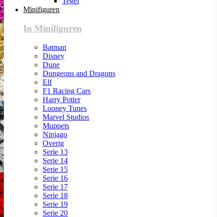
Tegel
Minifiguren
In Minifiguren
Batman
Disney
Dune
Dungeons and Dragons
Elf
F1 Racing Cars
Harry Potter
Looney Tunes
Marvel Studios
Muppets
Ninjago
Overig
Serie 13
Serie 14
Serie 15
Serie 16
Serie 17
Serie 18
Serie 19
Serie 20