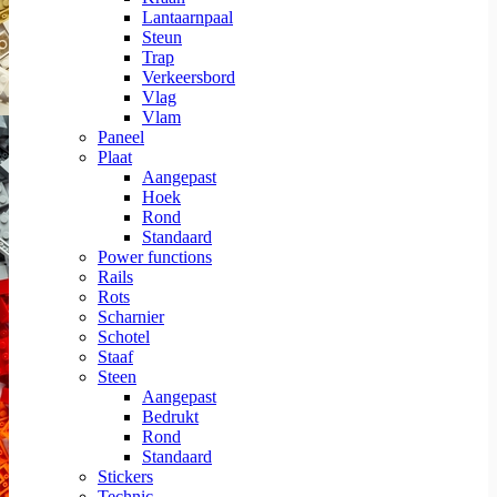
Lantaarnpaal
Steun
Trap
Verkeersbord
Vlag
Vlam
Paneel
Plaat
Aangepast
Hoek
Rond
Standaard
Power functions
Rails
Rots
Scharnier
Schotel
Staaf
Steen
Aangepast
Bedrukt
Rond
Standaard
Stickers
Technic