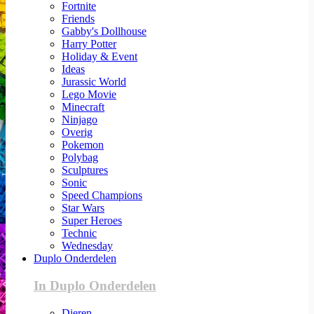
Fortnite
Friends
Gabby's Dollhouse
Harry Potter
Holiday & Event
Ideas
Jurassic World
Lego Movie
Minecraft
Ninjago
Overig
Pokemon
Polybag
Sculptures
Sonic
Speed Champions
Star Wars
Super Heroes
Technic
Wednesday
Duplo Onderdelen
In Duplo Onderdelen
Dieren