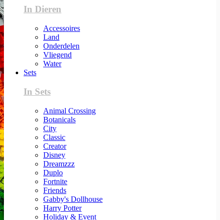
In Dieren
Accessoires
Land
Onderdelen
Vliegend
Water
Sets
In Sets
Animal Crossing
Botanicals
City
Classic
Creator
Disney
Dreamzzz
Duplo
Fortnite
Friends
Gabby's Dollhouse
Harry Potter
Holiday & Event