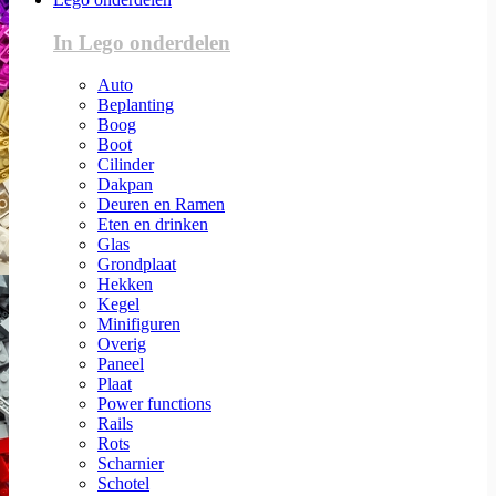
In Lego onderdelen
Auto
Beplanting
Boog
Boot
Cilinder
Dakpan
Deuren en Ramen
Eten en drinken
Glas
Grondplaat
Hekken
Kegel
Minifiguren
Overig
Paneel
Plaat
Power functions
Rails
Rots
Scharnier
Schotel