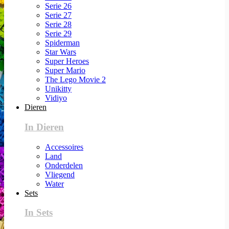
Serie 26
Serie 27
Serie 28
Serie 29
Spiderman
Star Wars
Super Heroes
Super Mario
The Lego Movie 2
Unikitty
Vidiyo
Dieren
In Dieren
Accessoires
Land
Onderdelen
Vliegend
Water
Sets
In Sets