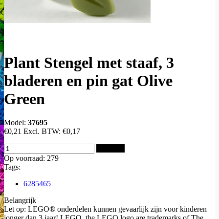
Plant Stengel met staaf, 3
bladeren en pin gat Olive
Green
Model:
37695
€0,21
Excl. BTW:
€0,17
Bestellen
Op voorraad: 279
Tags:
6285465
Belangrijk
Let op: LEGO® onderdelen kunnen gevaarlijk zijn voor kinderen
jonger dan 3 jaar! LEGO, the LEGO logo are trademarks of The