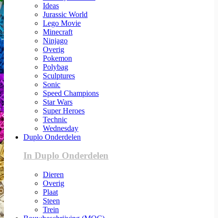
Ideas
Jurassic World
Lego Movie
Minecraft
Ninjago
Overig
Pokemon
Polybag
Sculptures
Sonic
Speed Champions
Star Wars
Super Heroes
Technic
Wednesday
Duplo Onderdelen
In Duplo Onderdelen
Dieren
Overig
Plaat
Steen
Trein