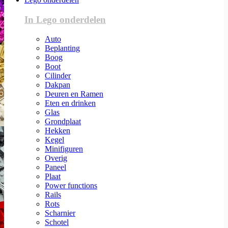
In Lego onderdelen
Auto
Beplanting
Boog
Boot
Cilinder
Dakpan
Deuren en Ramen
Eten en drinken
Glas
Grondplaat
Hekken
Kegel
Minifiguren
Overig
Paneel
Plaat
Power functions
Rails
Rots
Scharnier
Schotel