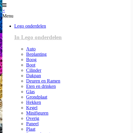
×
Menu
Lego onderdelen
In Lego onderdelen
Auto
Beplanting
Boog
Boot
Cilinder
Dakpan
Deuren en Ramen
Eten en drinken
Glas
Grondplaat
Hekken
Kegel
Minifiguren
Overig
Paneel
Plaat