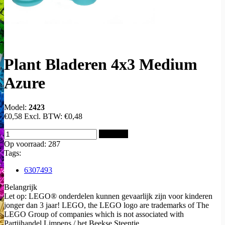
Plant Bladeren 4x3 Medium
Azure
Model:
2423
€0,58
Excl. BTW:
€0,48
Bestellen
Op voorraad: 287
Tags:
6307493
Belangrijk
Let op: LEGO® onderdelen kunnen gevaarlijk zijn voor kinderen
jonger dan 3 jaar! LEGO, the LEGO logo are trademarks of The
LEGO Group of companies which is not associated with
Partijhandel Limpens / het Beekse Steentje