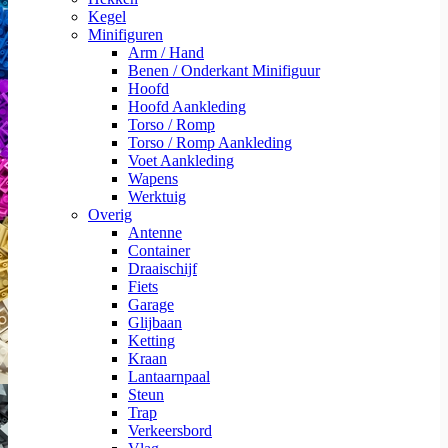
Kegel
Minifiguren
Arm / Hand
Benen / Onderkant Minifiguur
Hoofd
Hoofd Aankleding
Torso / Romp
Torso / Romp Aankleding
Voet Aankleding
Wapens
Werktuig
Overig
Antenne
Container
Draaischijf
Fiets
Garage
Glijbaan
Ketting
Kraan
Lantaarnpaal
Steun
Trap
Verkeersbord