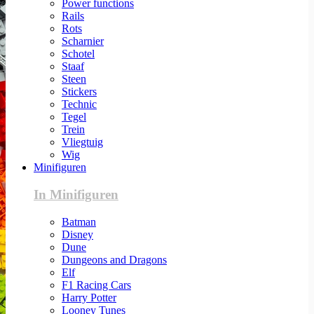
Power functions
Rails
Rots
Scharnier
Schotel
Staaf
Steen
Stickers
Technic
Tegel
Trein
Vliegtuig
Wig
Minifiguren
In Minifiguren
Batman
Disney
Dune
Dungeons and Dragons
Elf
F1 Racing Cars
Harry Potter
Looney Tunes