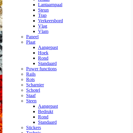
Lantaarnpaal
Steun
Trap
Verkeersbord
Vlag
Vlam
Paneel
Plaat
Aangepast
Hoek
Rond
Standaard
Power functions
Rails
Rots
Scharnier
Schotel
Staaf
Steen
Aangepast
Bedrukt
Rond
Standaard
Stickers
Technic