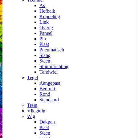
As
Hefbalk
Koppeling
Link
Overig
Paneel
Pin
Plaat
Pneumatisch
Slang
Steen
Stuurinrichting
Tandwiel
Tegel
Aangepast
Bedrukt
Rond
Standaard
Trein
Vliegtuig
Wig
Dakpan
Plaat
Steen