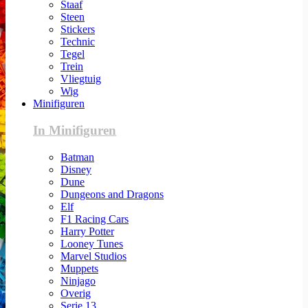
Staaf
Steen
Stickers
Technic
Tegel
Trein
Vliegtuig
Wig
Minifiguren
In Minifiguren
Batman
Disney
Dune
Dungeons and Dragons
Elf
F1 Racing Cars
Harry Potter
Looney Tunes
Marvel Studios
Muppets
Ninjago
Overig
Serie 13