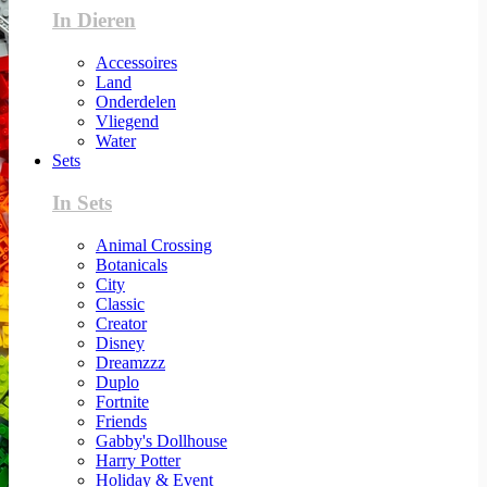
In Dieren
Accessoires
Land
Onderdelen
Vliegend
Water
Sets
In Sets
Animal Crossing
Botanicals
City
Classic
Creator
Disney
Dreamzzz
Duplo
Fortnite
Friends
Gabby's Dollhouse
Harry Potter
Holiday & Event