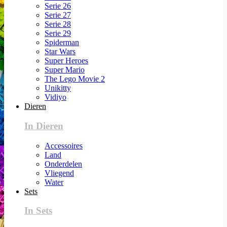
Serie 26
Serie 27
Serie 28
Serie 29
Spiderman
Star Wars
Super Heroes
Super Mario
The Lego Movie 2
Unikitty
Vidiyo
Dieren
In Dieren
Accessoires
Land
Onderdelen
Vliegend
Water
Sets
In Sets