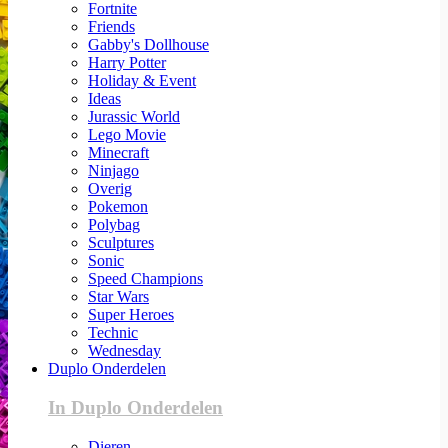
Fortnite
Friends
Gabby's Dollhouse
Harry Potter
Holiday & Event
Ideas
Jurassic World
Lego Movie
Minecraft
Ninjago
Overig
Pokemon
Polybag
Sculptures
Sonic
Speed Champions
Star Wars
Super Heroes
Technic
Wednesday
Duplo Onderdelen
In Duplo Onderdelen
Dieren