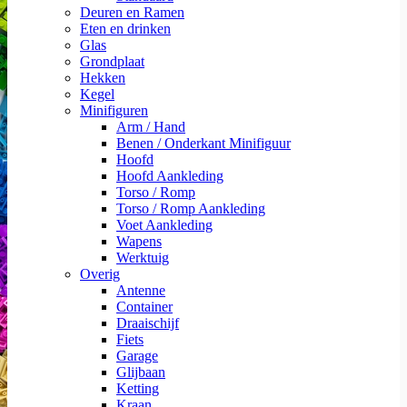
Deuren en Ramen
Eten en drinken
Glas
Grondplaat
Hekken
Kegel
Minifiguren
Arm / Hand
Benen / Onderkant Minifiguur
Hoofd
Hoofd Aankleding
Torso / Romp
Torso / Romp Aankleding
Voet Aankleding
Wapens
Werktuig
Overig
Antenne
Container
Draaischijf
Fiets
Garage
Glijbaan
Ketting
Kraan