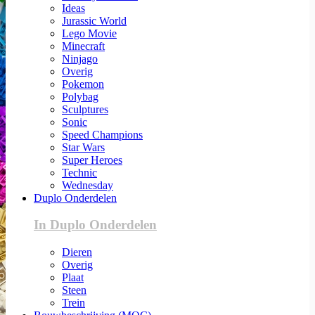
Ideas
Jurassic World
Lego Movie
Minecraft
Ninjago
Overig
Pokemon
Polybag
Sculptures
Sonic
Speed Champions
Star Wars
Super Heroes
Technic
Wednesday
Duplo Onderdelen
In Duplo Onderdelen
Dieren
Overig
Plaat
Steen
Trein