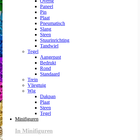
Overig
Paneel
Pin
Plaat
Pneumatisch
Slang
Steen
Stuurinrichting
Tandwiel
Tegel
Aangepast
Bedrukt
Rond
Standaard
Trein
Vliegtuig
Wig
Dakpan
Plaat
Steen
Tegel
Minifiguren
In Minifiguren