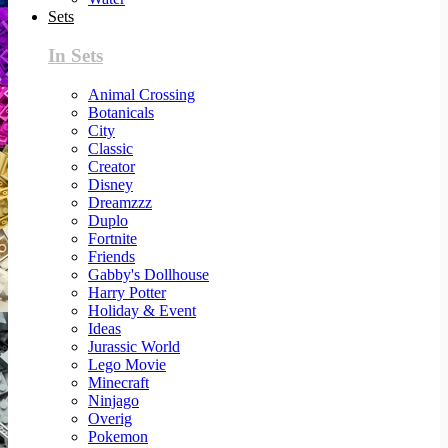
Sets
In Sets
Animal Crossing
Botanicals
City
Classic
Creator
Disney
Dreamzzz
Duplo
Fortnite
Friends
Gabby's Dollhouse
Harry Potter
Holiday & Event
Ideas
Jurassic World
Lego Movie
Minecraft
Ninjago
Overig
Pokemon