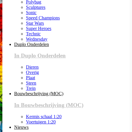
Polybag
Sculptures
Sonic
Speed Champions
Star Wars
Super Heroes
Technic
Wednesday
Duplo Onderdelen
In Duplo Onderdelen
Dieren
Overig
Plaat
Steen
Trein
Bouwbeschrijving (MOC)
In Bouwbeschrijving (MOC)
Kermis schaal 1:20
Voertuigen 1:20
Nieuws