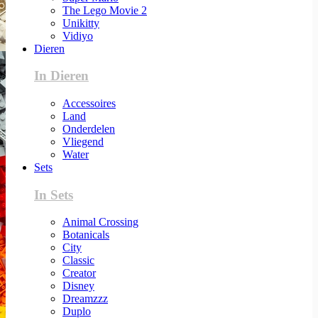
The Lego Movie 2
Unikitty
Vidiyo
Dieren
In Dieren
Accessoires
Land
Onderdelen
Vliegend
Water
Sets
In Sets
Animal Crossing
Botanicals
City
Classic
Creator
Disney
Dreamzzz
Duplo