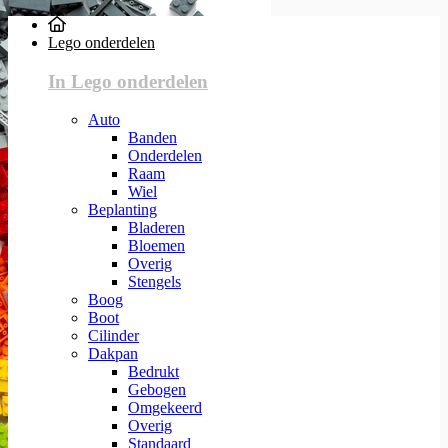
Lego onderdelen
In Lego onderdelen
Auto
Banden
Onderdelen
Raam
Wiel
Beplanting
Bladeren
Bloemen
Overig
Stengels
Boog
Boot
Cilinder
Dakpan
Bedrukt
Gebogen
Omgekeerd
Overig
Standaard