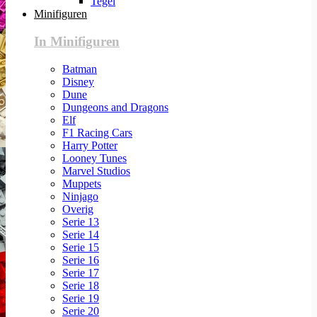
Tegel
Minifiguren
In Minifiguren
Batman
Disney
Dune
Dungeons and Dragons
Elf
F1 Racing Cars
Harry Potter
Looney Tunes
Marvel Studios
Muppets
Ninjago
Overig
Serie 13
Serie 14
Serie 15
Serie 16
Serie 17
Serie 18
Serie 19
Serie 20