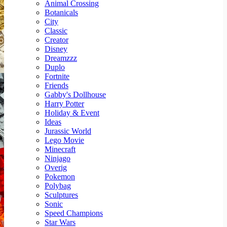
Animal Crossing
Botanicals
City
Classic
Creator
Disney
Dreamzzz
Duplo
Fortnite
Friends
Gabby's Dollhouse
Harry Potter
Holiday & Event
Ideas
Jurassic World
Lego Movie
Minecraft
Ninjago
Overig
Pokemon
Polybag
Sculptures
Sonic
Speed Champions
Star Wars