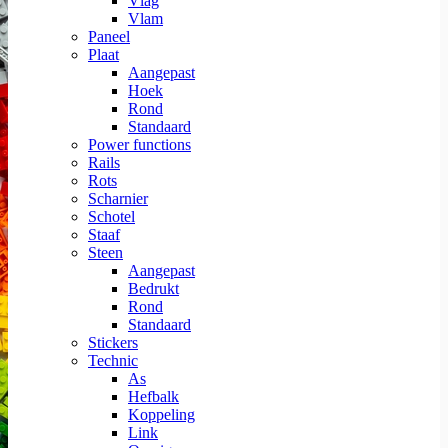
Vlag
Vlam
Paneel
Plaat
Aangepast
Hoek
Rond
Standaard
Power functions
Rails
Rots
Scharnier
Schotel
Staaf
Steen
Aangepast
Bedrukt
Rond
Standaard
Stickers
Technic
As
Hefbalk
Koppeling
Link