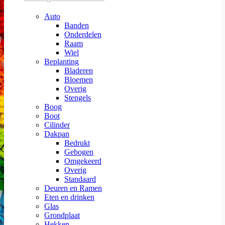
Auto
Banden
Onderdelen
Raam
Wiel
Beplanting
Bladeren
Bloemen
Overig
Stengels
Boog
Boot
Cilinder
Dakpan
Bedrukt
Gebogen
Omgekeerd
Overig
Standaard
Deuren en Ramen
Eten en drinken
Glas
Grondplaat
Hekken