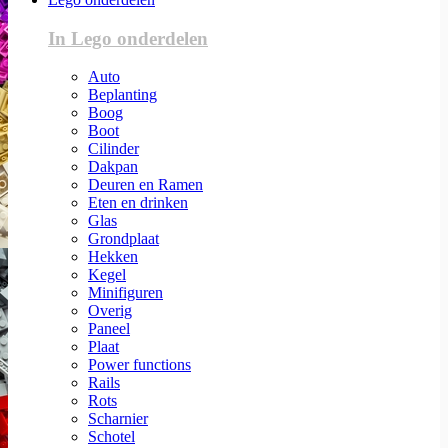
In Lego onderdelen
Auto
Beplanting
Boog
Boot
Cilinder
Dakpan
Deuren en Ramen
Eten en drinken
Glas
Grondplaat
Hekken
Kegel
Minifiguren
Overig
Paneel
Plaat
Power functions
Rails
Rots
Scharnier
Schotel