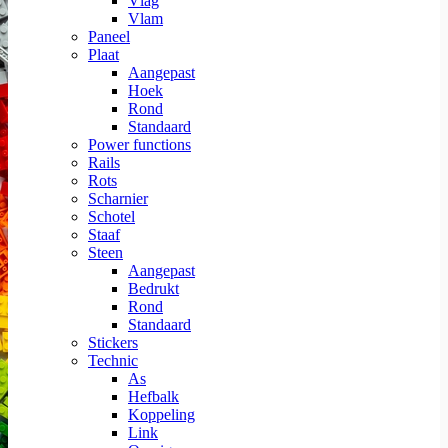
Vlag
Vlam
Paneel
Plaat
Aangepast
Hoek
Rond
Standaard
Power functions
Rails
Rots
Scharnier
Schotel
Staaf
Steen
Aangepast
Bedrukt
Rond
Standaard
Stickers
Technic
As
Hefbalk
Koppeling
Link