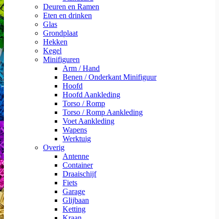
Deuren en Ramen
Eten en drinken
Glas
Grondplaat
Hekken
Kegel
Minifiguren
Arm / Hand
Benen / Onderkant Minifiguur
Hoofd
Hoofd Aankleding
Torso / Romp
Torso / Romp Aankleding
Voet Aankleding
Wapens
Werktuig
Overig
Antenne
Container
Draaischijf
Fiets
Garage
Glijbaan
Ketting
Kraan