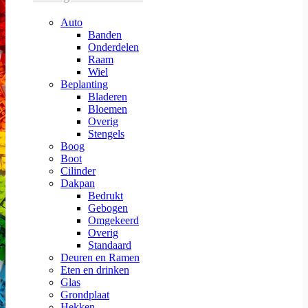
Auto
Banden
Onderdelen
Raam
Wiel
Beplanting
Bladeren
Bloemen
Overig
Stengels
Boog
Boot
Cilinder
Dakpan
Bedrukt
Gebogen
Omgekeerd
Overig
Standaard
Deuren en Ramen
Eten en drinken
Glas
Grondplaat
Hekken