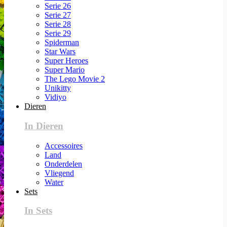
Serie 26
Serie 27
Serie 28
Serie 29
Spiderman
Star Wars
Super Heroes
Super Mario
The Lego Movie 2
Unikitty
Vidiyo
Dieren
In Dieren
Accessoires
Land
Onderdelen
Vliegend
Water
Sets
In Sets