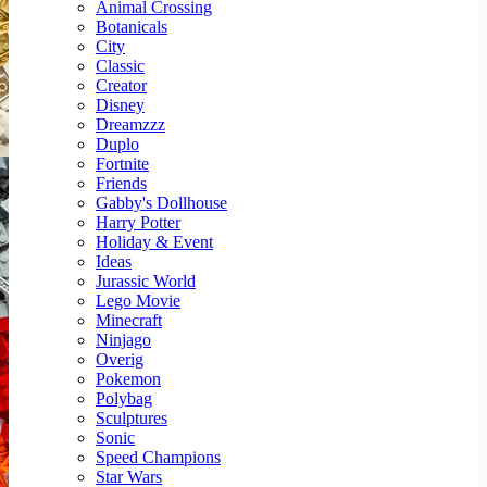
Animal Crossing
Botanicals
City
Classic
Creator
Disney
Dreamzzz
Duplo
Fortnite
Friends
Gabby's Dollhouse
Harry Potter
Holiday & Event
Ideas
Jurassic World
Lego Movie
Minecraft
Ninjago
Overig
Pokemon
Polybag
Sculptures
Sonic
Speed Champions
Star Wars