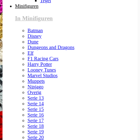
Tegel
Minifiguren
In Minifiguren
Batman
Disney
Dune
Dungeons and Dragons
Elf
F1 Racing Cars
Harry Potter
Looney Tunes
Marvel Studios
Muppets
Ninjago
Overig
Serie 13
Serie 14
Serie 15
Serie 16
Serie 17
Serie 18
Serie 19
Serie 20