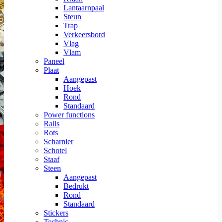
Lantaarnpaal
Steun
Trap
Verkeersbord
Vlag
Vlam
Paneel
Plaat
Aangepast
Hoek
Rond
Standaard
Power functions
Rails
Rots
Scharnier
Schotel
Staaf
Steen
Aangepast
Bedrukt
Rond
Standaard
Stickers
Technic