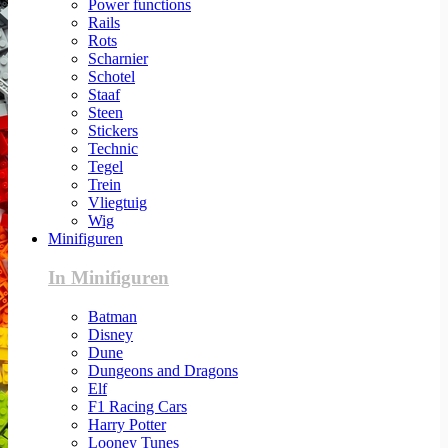
Power functions
Rails
Rots
Scharnier
Schotel
Staaf
Steen
Stickers
Technic
Tegel
Trein
Vliegtuig
Wig
Minifiguren
In Minifiguren
Batman
Disney
Dune
Dungeons and Dragons
Elf
F1 Racing Cars
Harry Potter
Looney Tunes