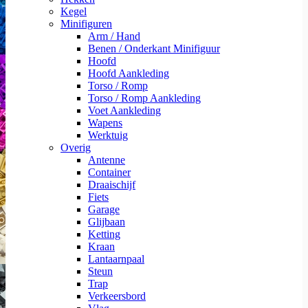
Kegel
Minifiguren
Arm / Hand
Benen / Onderkant Minifiguur
Hoofd
Hoofd Aankleding
Torso / Romp
Torso / Romp Aankleding
Voet Aankleding
Wapens
Werktuig
Overig
Antenne
Container
Draaischijf
Fiets
Garage
Glijbaan
Ketting
Kraan
Lantaarnpaal
Steun
Trap
Verkeersbord