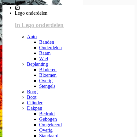
Lego onderdelen
In Lego onderdelen
Auto
Banden
Onderdelen
Raam
Wiel
Beplanting
Bladeren
Bloemen
Overig
Stengels
Boog
Boot
Cilinder
Dakpan
Bedrukt
Gebogen
Omgekeerd
Overig
Standaard