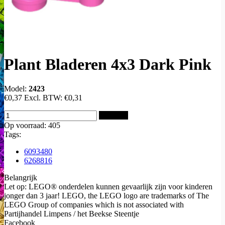
Plant Bladeren 4x3 Dark Pink
Model:
2423
€0,37
Excl. BTW:
€0,31
Bestellen
Op voorraad: 405
Tags:
6093480
6268816
Belangrijk
Let op: LEGO® onderdelen kunnen gevaarlijk zijn voor kinderen
jonger dan 3 jaar! LEGO, the LEGO logo are trademarks of The
LEGO Group of companies which is not associated with
Partijhandel Limpens / het Beekse Steentje
Facebook