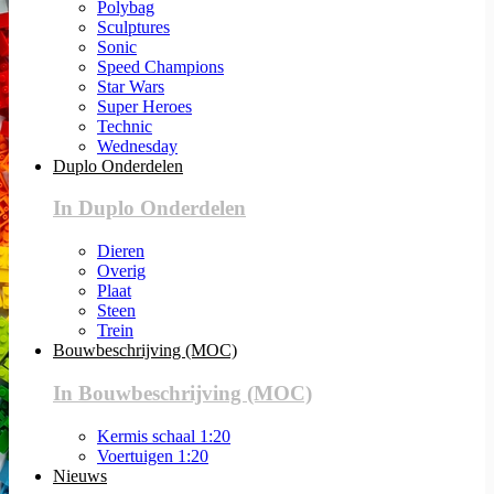
Polybag
Sculptures
Sonic
Speed Champions
Star Wars
Super Heroes
Technic
Wednesday
Duplo Onderdelen
In Duplo Onderdelen
Dieren
Overig
Plaat
Steen
Trein
Bouwbeschrijving (MOC)
In Bouwbeschrijving (MOC)
Kermis schaal 1:20
Voertuigen 1:20
Nieuws