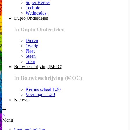
Super Heroes
Technic
Wednesday
Duplo Onderdelen
In Duplo Onderdelen
Dieren
Overig
Plaat
Steen
Trein
Bouwbeschrijving (MOC)
In Bouwbeschrijving (MOC)
Kermis schaal 1:20
Voertuigen 1:20
Nieuws
×
Menu
Lego onderdelen