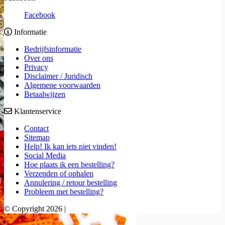
Facebook
Informatie
Bedrijfsinformatie
Over ons
Privacy
Disclaimer / Juridisch
Algemene voorwaarden
Betaalwijzen
Klantenservice
Contact
Sitemap
Help! Ik kan iets niet vinden!
Social Media
Hoe plaats ik een bestelling?
Verzenden of ophalen
Annulering / retour bestelling
Probleem met bestelling?
© Copyright 2026 |