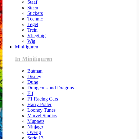
Staaf
Steen
Stickers
Technic
Tegel
Trein
Vliegtuig
Wig
Minifiguren
In Minifiguren
Batman
Disney
Dune
Dungeons and Dragons
Elf
F1 Racing Cars
Harry Potter
Looney Tunes
Marvel Studios
Muppets
Ninjago
Overig
Serie 13