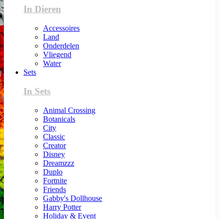
In Dieren
Accessoires
Land
Onderdelen
Vliegend
Water
Sets
In Sets
Animal Crossing
Botanicals
City
Classic
Creator
Disney
Dreamzzz
Duplo
Fortnite
Friends
Gabby's Dollhouse
Harry Potter
Holiday & Event