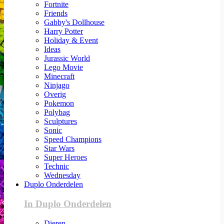
Fortnite
Friends
Gabby's Dollhouse
Harry Potter
Holiday & Event
Ideas
Jurassic World
Lego Movie
Minecraft
Ninjago
Overig
Pokemon
Polybag
Sculptures
Sonic
Speed Champions
Star Wars
Super Heroes
Technic
Wednesday
Duplo Onderdelen
In Duplo Onderdelen
Dieren