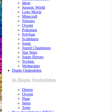
Ideas
Jurassic World
Lego Movie
Minecraft
Ninjago
Overig
Pokemon
Polybag
Sculptures
Sonic
Speed Champions
Star Wars
Super Heroes
Technic
Wednesday
Duplo Onderdelen
In Duplo Onderdelen
Dieren
Overig
Plaat
Steen
Trein