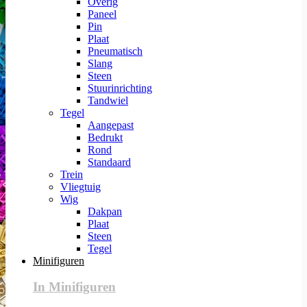
Overig
Paneel
Pin
Plaat
Pneumatisch
Slang
Steen
Stuurinrichting
Tandwiel
Tegel
Aangepast
Bedrukt
Rond
Standaard
Trein
Vliegtuig
Wig
Dakpan
Plaat
Steen
Tegel
Minifiguren
In Minifiguren