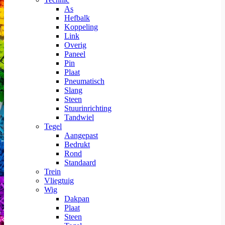
As
Hefbalk
Koppeling
Link
Overig
Paneel
Pin
Plaat
Pneumatisch
Slang
Steen
Stuurinrichting
Tandwiel
Tegel
Aangepast
Bedrukt
Rond
Standaard
Trein
Vliegtuig
Wig
Dakpan
Plaat
Steen