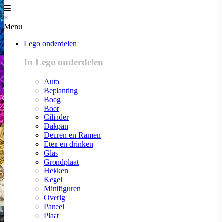
×
Menu
Lego onderdelen
In Lego onderdelen
Auto
Beplanting
Boog
Boot
Cilinder
Dakpan
Deuren en Ramen
Eten en drinken
Glas
Grondplaat
Hekken
Kegel
Minifiguren
Overig
Paneel
Plaat