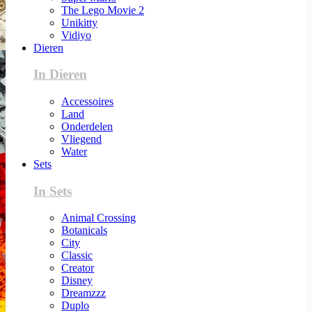
The Lego Movie 2
Unikitty
Vidiyo
Dieren
In Dieren
Accessoires
Land
Onderdelen
Vliegend
Water
Sets
In Sets
Animal Crossing
Botanicals
City
Classic
Creator
Disney
Dreamzzz
Duplo