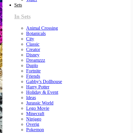
Sets
In Sets
Animal Crossing
Botanicals
City
Classic
Creator
Disney
Dreamzzz
Duplo
Fortnite
Friends
Gabby's Dollhouse
Harry Potter
Holiday & Event
Ideas
Jurassic World
Lego Movie
Minecraft
Ninjago
Overig
Pokemon