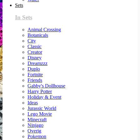
Sets
In Sets
Animal Crossing
Botanicals
City
Classic
Creator
Disney
Dreamzzz
Duplo
Fortnite
Friends
Gabby's Dollhouse
Harry Potter
Holiday & Event
Ideas
Jurassic World
Lego Movie
Minecraft
Ninjago
Overig
Pokemon