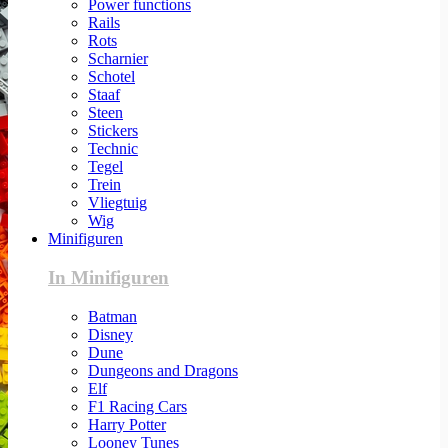
Power functions
Rails
Rots
Scharnier
Schotel
Staaf
Steen
Stickers
Technic
Tegel
Trein
Vliegtuig
Wig
Minifiguren
In Minifiguren
Batman
Disney
Dune
Dungeons and Dragons
Elf
F1 Racing Cars
Harry Potter
Looney Tunes