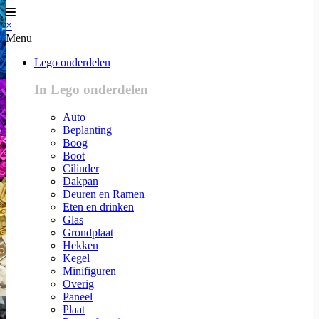
×
Menu
Lego onderdelen
In Lego onderdelen
Auto
Beplanting
Boog
Boot
Cilinder
Dakpan
Deuren en Ramen
Eten en drinken
Glas
Grondplaat
Hekken
Kegel
Minifiguren
Overig
Paneel
Plaat