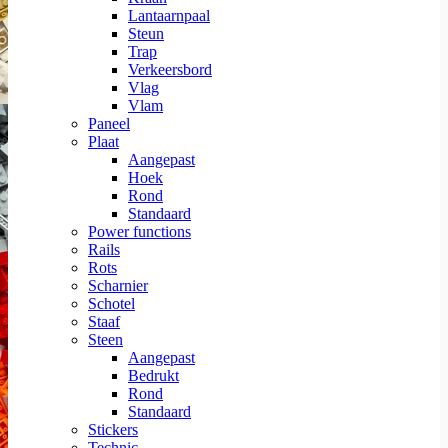
Lantaarnpaal
Steun
Trap
Verkeersbord
Vlag
Vlam
Paneel
Plaat
Aangepast
Hoek
Rond
Standaard
Power functions
Rails
Rots
Scharnier
Schotel
Staaf
Steen
Aangepast
Bedrukt
Rond
Standaard
Stickers
Technic