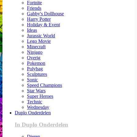
Fortnite
Friends
Gabby's Dollhouse
Harry Potter
Holiday & Event
Ideas
Jurassic World
Lego Movie
Minecraft
Ninjago
Overig
Pokemon
Polybag
Sculptures
Sonic
Speed Champions
Star Wars
Super Heroes
Technic
Wednesday
Duplo Onderdelen
In Duplo Onderdelen
Dieren