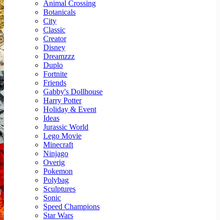
Animal Crossing
Botanicals
City
Classic
Creator
Disney
Dreamzzz
Duplo
Fortnite
Friends
Gabby's Dollhouse
Harry Potter
Holiday & Event
Ideas
Jurassic World
Lego Movie
Minecraft
Ninjago
Overig
Pokemon
Polybag
Sculptures
Sonic
Speed Champions
Star Wars