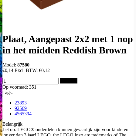
Plaat, Aangepast 2x2 met 1 nop
in het midden Reddish Brown
Model:
87580
€0,14
Excl. BTW:
€0,12
Bestellen
Op voorraad: 351
Tags:
23893
92569
4565394
Belangrijk
Let op: LEGO® onderdelen kunnen gevaarlijk zijn voor kinderen
jonger dan 3 jaar! LEGO, the LEGO logo are trademarks of The