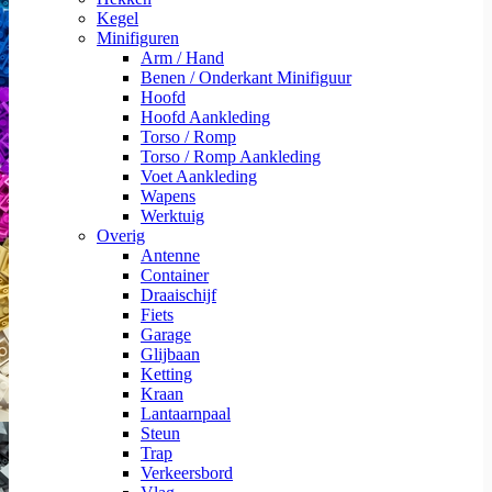
Kegel
Minifiguren
Arm / Hand
Benen / Onderkant Minifiguur
Hoofd
Hoofd Aankleding
Torso / Romp
Torso / Romp Aankleding
Voet Aankleding
Wapens
Werktuig
Overig
Antenne
Container
Draaischijf
Fiets
Garage
Glijbaan
Ketting
Kraan
Lantaarnpaal
Steun
Trap
Verkeersbord