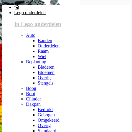
Lego onderdelen
In Lego onderdelen
Auto
Banden
Onderdelen
Raam
Wiel
Beplanting
Bladeren
Bloemen
Overig
Stengels
Boog
Boot
Cilinder
Dakpan
Bedrukt
Gebogen
Omgekeerd
Overig
Standaard