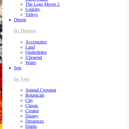
The Lego Movie 2
Unikitty
Vidiyo
Dieren
In Dieren
Accessoires
Land
Onderdelen
Vliegend
Water
Sets
In Sets
Animal Crossing
Botanicals
City
Classic
Creator
Disney
Dreamzzz
Duplo