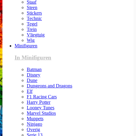
Staaf
Steen
Stickers
Technic
Tegel
Trein
Vliegtuig
Wig
Minifiguren
In Minifiguren
Batman
Disney
Dune
Dungeons and Dragons
Elf
F1 Racing Cars
Harry Potter
Looney Tunes
Marvel Studios
Muppets
Ninjago
Overig
Serie 13