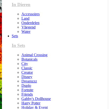
In Dieren
Accessoires
Land
Onderdelen
Vliegend
Water
Sets
In Sets
Animal Crossing
Botanicals
City
Classic
Creator
Disney
Dreamzzz
Duplo
Fortnite
Friends
Gabby's Dollhouse
Harry Potter
Holiday & Event