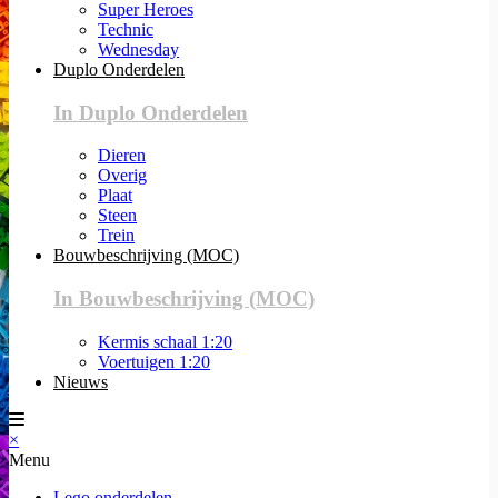
Super Heroes
Technic
Wednesday
Duplo Onderdelen
In Duplo Onderdelen
Dieren
Overig
Plaat
Steen
Trein
Bouwbeschrijving (MOC)
In Bouwbeschrijving (MOC)
Kermis schaal 1:20
Voertuigen 1:20
Nieuws
×
Menu
Lego onderdelen