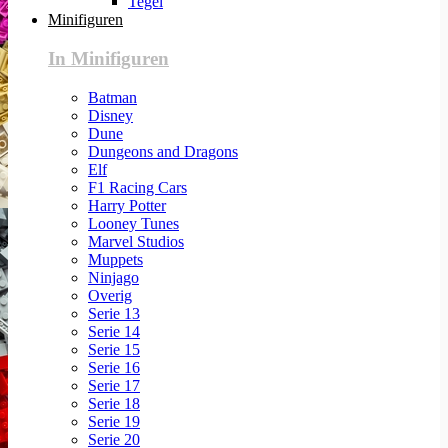
Tegel
Minifiguren
In Minifiguren
Batman
Disney
Dune
Dungeons and Dragons
Elf
F1 Racing Cars
Harry Potter
Looney Tunes
Marvel Studios
Muppets
Ninjago
Overig
Serie 13
Serie 14
Serie 15
Serie 16
Serie 17
Serie 18
Serie 19
Serie 20