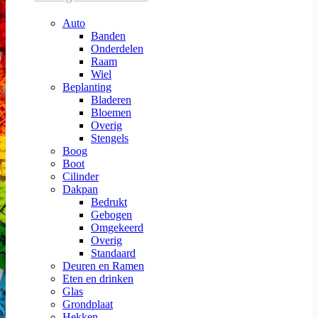
Auto
Banden
Onderdelen
Raam
Wiel
Beplanting
Bladeren
Bloemen
Overig
Stengels
Boog
Boot
Cilinder
Dakpan
Bedrukt
Gebogen
Omgekeerd
Overig
Standaard
Deuren en Ramen
Eten en drinken
Glas
Grondplaat
Hekken