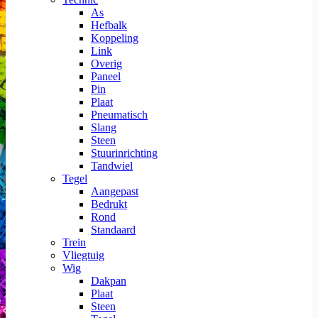
As
Hefbalk
Koppeling
Link
Overig
Paneel
Pin
Plaat
Pneumatisch
Slang
Steen
Stuurinrichting
Tandwiel
Tegel
Aangepast
Bedrukt
Rond
Standaard
Trein
Vliegtuig
Wig
Dakpan
Plaat
Steen