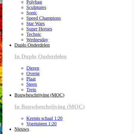
Polybag
Sculptures
Sonic
Speed Champions
Star Wars
Super Heroes
Technic
Wednesday
Duplo Onderdelen
In Duplo Onderdelen
Dieren
Overig
Plaat
Steen
Trein
Bouwbeschrijving (MOC)
In Bouwbeschrijving (MOC)
Kermis schaal 1:20
Voertuigen 1:20
Nieuws