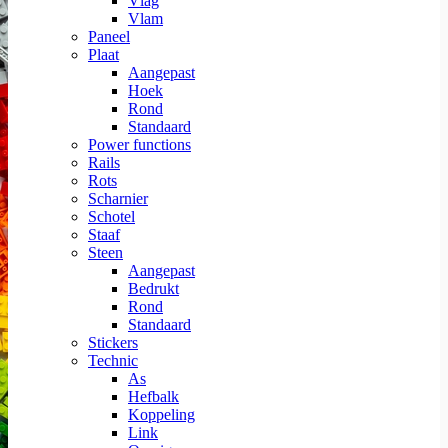
Vlag
Vlam
Paneel
Plaat
Aangepast
Hoek
Rond
Standaard
Power functions
Rails
Rots
Scharnier
Schotel
Staaf
Steen
Aangepast
Bedrukt
Rond
Standaard
Stickers
Technic
As
Hefbalk
Koppeling
Link