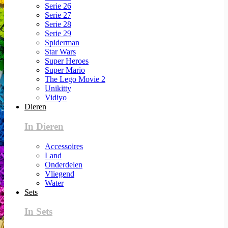
Serie 26
Serie 27
Serie 28
Serie 29
Spiderman
Star Wars
Super Heroes
Super Mario
The Lego Movie 2
Unikitty
Vidiyo
Dieren
In Dieren
Accessoires
Land
Onderdelen
Vliegend
Water
Sets
In Sets