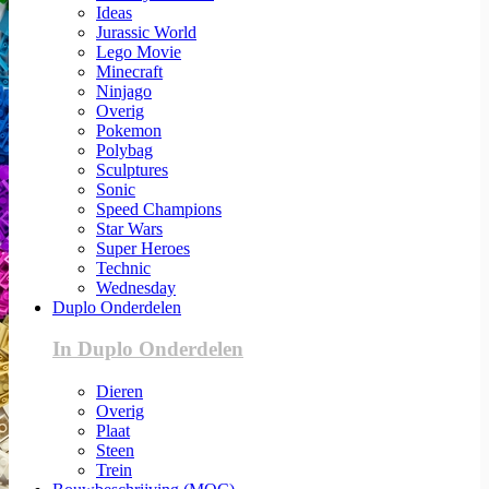
Ideas
Jurassic World
Lego Movie
Minecraft
Ninjago
Overig
Pokemon
Polybag
Sculptures
Sonic
Speed Champions
Star Wars
Super Heroes
Technic
Wednesday
Duplo Onderdelen
In Duplo Onderdelen
Dieren
Overig
Plaat
Steen
Trein