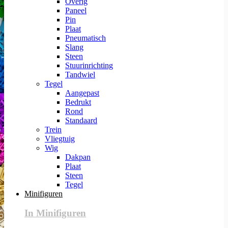
Overig
Paneel
Pin
Plaat
Pneumatisch
Slang
Steen
Stuurinrichting
Tandwiel
Tegel
Aangepast
Bedrukt
Rond
Standaard
Trein
Vliegtuig
Wig
Dakpan
Plaat
Steen
Tegel
Minifiguren
In Minifiguren