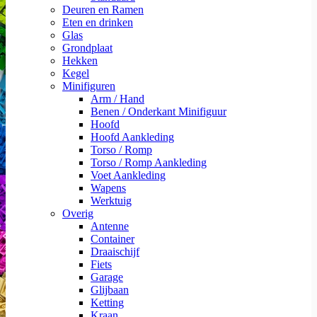
Deuren en Ramen
Eten en drinken
Glas
Grondplaat
Hekken
Kegel
Minifiguren
Arm / Hand
Benen / Onderkant Minifiguur
Hoofd
Hoofd Aankleding
Torso / Romp
Torso / Romp Aankleding
Voet Aankleding
Wapens
Werktuig
Overig
Antenne
Container
Draaischijf
Fiets
Garage
Glijbaan
Ketting
Kraan