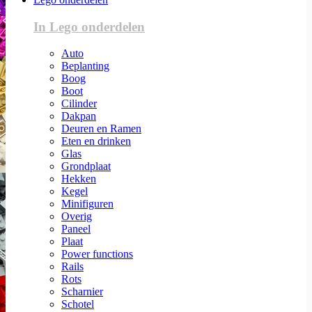
In Lego onderdelen
Auto
Beplanting
Boog
Boot
Cilinder
Dakpan
Deuren en Ramen
Eten en drinken
Glas
Grondplaat
Hekken
Kegel
Minifiguren
Overig
Paneel
Plaat
Power functions
Rails
Rots
Scharnier
Schotel