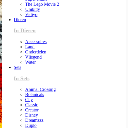
The Lego Movie 2
Unikitty
Vidiyo
Dieren
In Dieren
Accessoires
Land
Onderdelen
Vliegend
Water
Sets
In Sets
Animal Crossing
Botanicals
City
Classic
Creator
Disney
Dreamzzz
Duplo