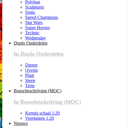
Polybag
Sculptures
Sonic
Speed Champions
Star Wars
Super Heroes
Technic
Wednesday
Duplo Onderdelen
In Duplo Onderdelen
Dieren
Overig
Plaat
Steen
Trein
Bouwbeschrijving (MOC)
In Bouwbeschrijving (MOC)
Kermis schaal 1:20
Voertuigen 1:20
Nieuws