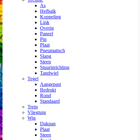
As
Hefbalk
Koppeling
Link
Overig
Paneel
Pin
Plaat
Pneumatisch
Slang
Steen
Stuurinrichting
Tandwiel
Tegel
Aangepast
Bedrukt
Rond
Standaard
Trein
Vliegtuig
Wig
Dakpan
Plaat
Steen