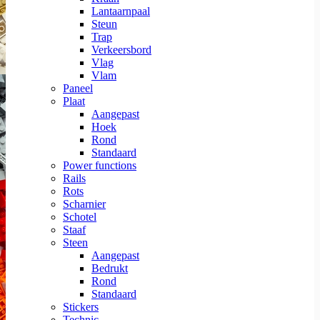
Lantaarnpaal
Steun
Trap
Verkeersbord
Vlag
Vlam
Paneel
Plaat
Aangepast
Hoek
Rond
Standaard
Power functions
Rails
Rots
Scharnier
Schotel
Staaf
Steen
Aangepast
Bedrukt
Rond
Standaard
Stickers
Technic