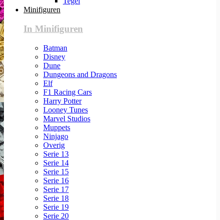
Tegel
Minifiguren
In Minifiguren
Batman
Disney
Dune
Dungeons and Dragons
Elf
F1 Racing Cars
Harry Potter
Looney Tunes
Marvel Studios
Muppets
Ninjago
Overig
Serie 13
Serie 14
Serie 15
Serie 16
Serie 17
Serie 18
Serie 19
Serie 20