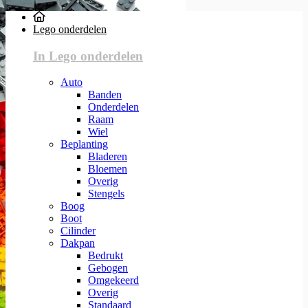
Lego onderdelen
In Lego onderdelen
Auto
Banden
Onderdelen
Raam
Wiel
Beplanting
Bladeren
Bloemen
Overig
Stengels
Boog
Boot
Cilinder
Dakpan
Bedrukt
Gebogen
Omgekeerd
Overig
Standaard