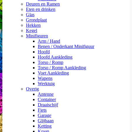
Deuren en Ramen
Eten en drinken
Glas
Grondplaat
Hekken
Kegel
Minifiguren
Arm / Hand
Benen / Onderkant Minifiguur
Hoofd
Hoofd Aankleding
Torso / Romp
Torso / Romp Aankleding
Voet Aankleding
Wapens
Werktuig
Overig
Antenne
Container
Draaischijf
Fiets
Garage
Glijbaan
Ketting
Kraan