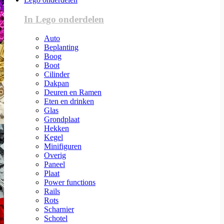
In Lego onderdelen
Auto
Beplanting
Boog
Boot
Cilinder
Dakpan
Deuren en Ramen
Eten en drinken
Glas
Grondplaat
Hekken
Kegel
Minifiguren
Overig
Paneel
Plaat
Power functions
Rails
Rots
Scharnier
Schotel