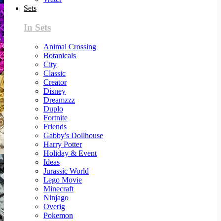
Sets
In Sets
Animal Crossing
Botanicals
City
Classic
Creator
Disney
Dreamzzz
Duplo
Fortnite
Friends
Gabby's Dollhouse
Harry Potter
Holiday & Event
Ideas
Jurassic World
Lego Movie
Minecraft
Ninjago
Overig
Pokemon