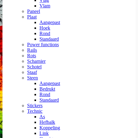
Vlag
Vlam
Paneel
Plaat
Aangepast
Hoek
Rond
Standaard
Power functions
Rails
Rots
Scharnier
Schotel
Staaf
Steen
Aangepast
Bedrukt
Rond
Standaard
Stickers
Technic
As
Hefbalk
Koppeling
Link