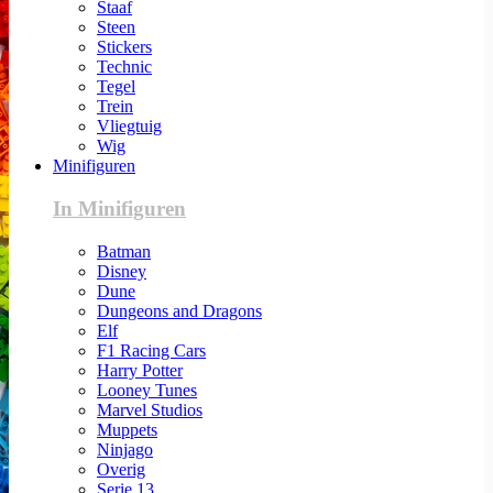
Staaf
Steen
Stickers
Technic
Tegel
Trein
Vliegtuig
Wig
Minifiguren
In Minifiguren
Batman
Disney
Dune
Dungeons and Dragons
Elf
F1 Racing Cars
Harry Potter
Looney Tunes
Marvel Studios
Muppets
Ninjago
Overig
Serie 13