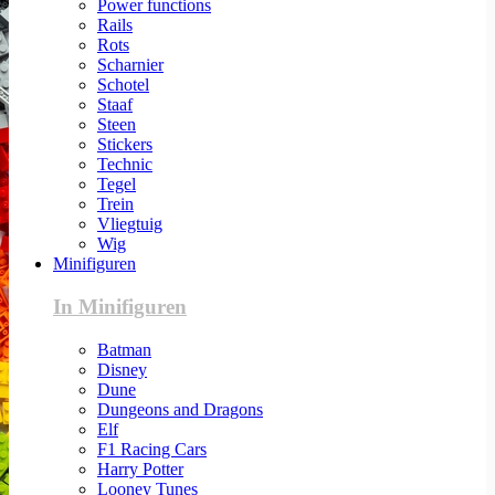
Power functions
Rails
Rots
Scharnier
Schotel
Staaf
Steen
Stickers
Technic
Tegel
Trein
Vliegtuig
Wig
Minifiguren
In Minifiguren
Batman
Disney
Dune
Dungeons and Dragons
Elf
F1 Racing Cars
Harry Potter
Looney Tunes