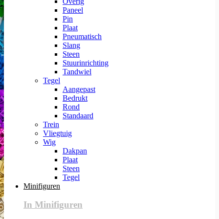
Overig
Paneel
Pin
Plaat
Pneumatisch
Slang
Steen
Stuurinrichting
Tandwiel
Tegel
Aangepast
Bedrukt
Rond
Standaard
Trein
Vliegtuig
Wig
Dakpan
Plaat
Steen
Tegel
Minifiguren
In Minifiguren