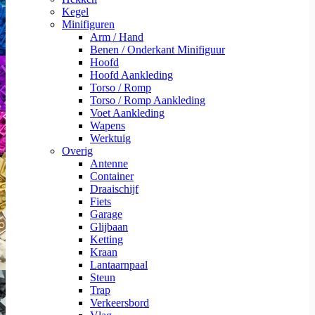
Kegel
Minifiguren
Arm / Hand
Benen / Onderkant Minifiguur
Hoofd
Hoofd Aankleding
Torso / Romp
Torso / Romp Aankleding
Voet Aankleding
Wapens
Werktuig
Overig
Antenne
Container
Draaischijf
Fiets
Garage
Glijbaan
Ketting
Kraan
Lantaarnpaal
Steun
Trap
Verkeersbord