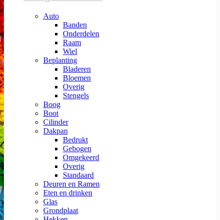
Auto
Banden
Onderdelen
Raam
Wiel
Beplanting
Bladeren
Bloemen
Overig
Stengels
Boog
Boot
Cilinder
Dakpan
Bedrukt
Gebogen
Omgekeerd
Overig
Standaard
Deuren en Ramen
Eten en drinken
Glas
Grondplaat
Hekken