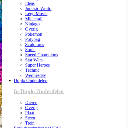
Ideas
Jurassic World
Lego Movie
Minecraft
Ninjago
Overig
Pokemon
Polybag
Sculptures
Sonic
Speed Champions
Star Wars
Super Heroes
Technic
Wednesday
Duplo Onderdelen
In Duplo Onderdelen
Dieren
Overig
Plaat
Steen
Trein