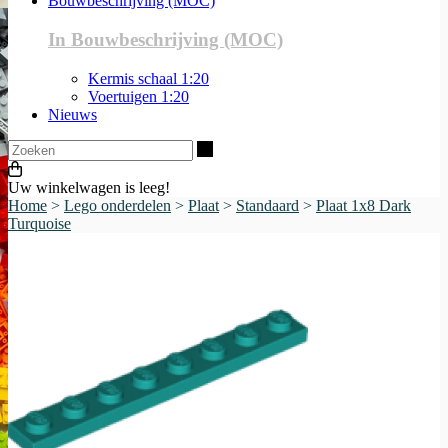
Bouwbeschrijving (MOC)
In Bouwbeschrijving (MOC)
Kermis schaal 1:20
Voertuigen 1:20
Nieuws
Zoeken
Uw winkelwagen is leeg!
Home
>
Lego onderdelen
>
Plaat
>
Standaard
>
Plaat 1x8 Dark
Turquoise