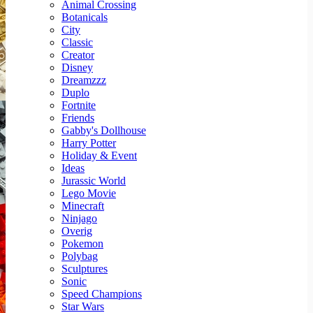
Animal Crossing
Botanicals
City
Classic
Creator
Disney
Dreamzzz
Duplo
Fortnite
Friends
Gabby's Dollhouse
Harry Potter
Holiday & Event
Ideas
Jurassic World
Lego Movie
Minecraft
Ninjago
Overig
Pokemon
Polybag
Sculptures
Sonic
Speed Champions
Star Wars