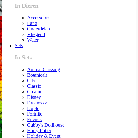
In Dieren
Accessoires
Land
Onderdelen
Vliegend
Water
Sets
In Sets
Animal Crossing
Botanicals
City
Classic
Creator
Disney
Dreamzzz
Duplo
Fortnite
Friends
Gabby's Dollhouse
Harry Potter
Holiday & Event