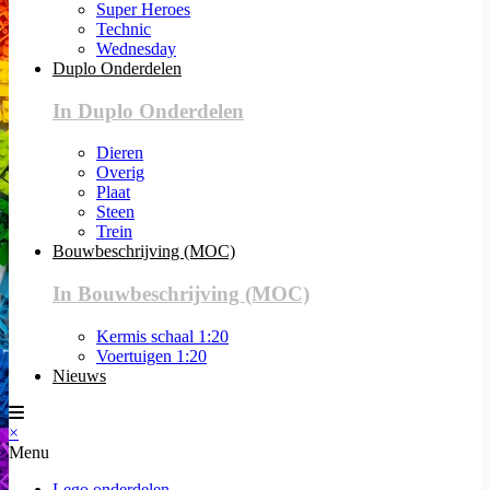
Super Heroes
Technic
Wednesday
Duplo Onderdelen
In Duplo Onderdelen
Dieren
Overig
Plaat
Steen
Trein
Bouwbeschrijving (MOC)
In Bouwbeschrijving (MOC)
Kermis schaal 1:20
Voertuigen 1:20
Nieuws
×
Menu
Lego onderdelen