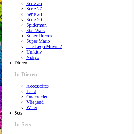
Serie 26
Serie 27
Serie 28
Serie 29
Spiderman
Star Wars
Super Heroes
Super Mario
The Lego Movie 2
Unikitty
Vidiyo
Dieren
In Dieren
Accessoires
Land
Onderdelen
Vliegend
Water
Sets
In Sets