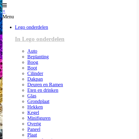
×
Menu
Lego onderdelen
In Lego onderdelen
Auto
Beplanting
Boog
Boot
Cilinder
Dakpan
Deuren en Ramen
Eten en drinken
Glas
Grondplaat
Hekken
Kegel
Minifiguren
Overig
Paneel
Plaat