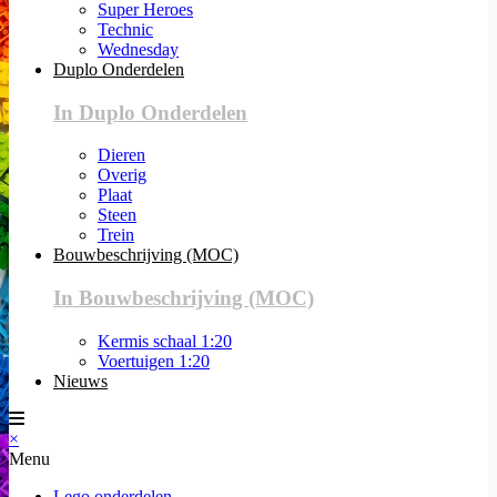
Super Heroes
Technic
Wednesday
Duplo Onderdelen
In Duplo Onderdelen
Dieren
Overig
Plaat
Steen
Trein
Bouwbeschrijving (MOC)
In Bouwbeschrijving (MOC)
Kermis schaal 1:20
Voertuigen 1:20
Nieuws
×
Menu
Lego onderdelen