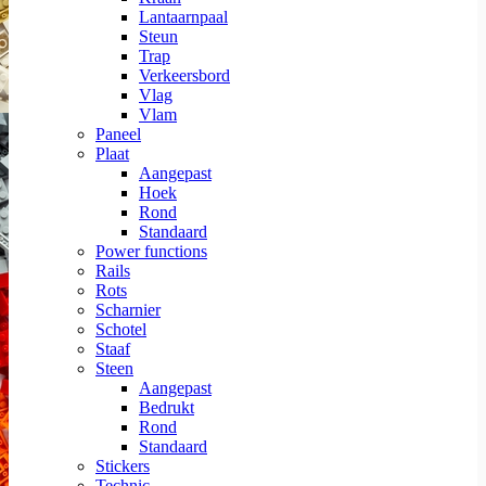
Lantaarnpaal
Steun
Trap
Verkeersbord
Vlag
Vlam
Paneel
Plaat
Aangepast
Hoek
Rond
Standaard
Power functions
Rails
Rots
Scharnier
Schotel
Staaf
Steen
Aangepast
Bedrukt
Rond
Standaard
Stickers
Technic