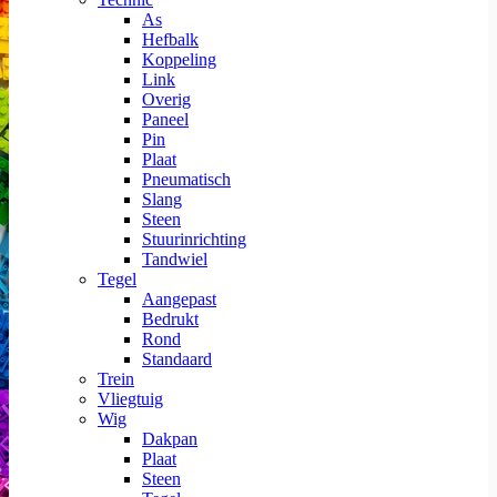
As
Hefbalk
Koppeling
Link
Overig
Paneel
Pin
Plaat
Pneumatisch
Slang
Steen
Stuurinrichting
Tandwiel
Tegel
Aangepast
Bedrukt
Rond
Standaard
Trein
Vliegtuig
Wig
Dakpan
Plaat
Steen