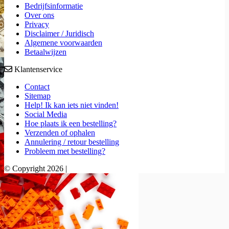
Bedrijfsinformatie
Over ons
Privacy
Disclaimer / Juridisch
Algemene voorwaarden
Betaalwijzen
Klantenservice
Contact
Sitemap
Help! Ik kan iets niet vinden!
Social Media
Hoe plaats ik een bestelling?
Verzenden of ophalen
Annulering / retour bestelling
Probleem met bestelling?
© Copyright 2026 |