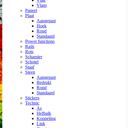
Vlag
Vlam
Paneel
Plaat
Aangepast
Hoek
Rond
Standaard
Power functions
Rails
Rots
Scharnier
Schotel
Staaf
Steen
Aangepast
Bedrukt
Rond
Standaard
Stickers
Technic
As
Hefbalk
Koppeling
Link