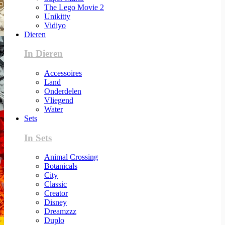
The Lego Movie 2
Unikitty
Vidiyo
Dieren
In Dieren
Accessoires
Land
Onderdelen
Vliegend
Water
Sets
In Sets
Animal Crossing
Botanicals
City
Classic
Creator
Disney
Dreamzzz
Duplo