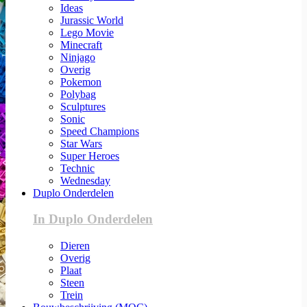
Ideas
Jurassic World
Lego Movie
Minecraft
Ninjago
Overig
Pokemon
Polybag
Sculptures
Sonic
Speed Champions
Star Wars
Super Heroes
Technic
Wednesday
Duplo Onderdelen
In Duplo Onderdelen
Dieren
Overig
Plaat
Steen
Trein