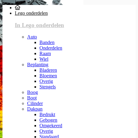
Lego onderdelen
In Lego onderdelen
Auto
Banden
Onderdelen
Raam
Wiel
Beplanting
Bladeren
Bloemen
Overig
Stengels
Boog
Boot
Cilinder
Dakpan
Bedrukt
Gebogen
Omgekeerd
Overig
Standaard