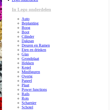
In Lego onderdelen
Auto
Beplanting
Boog
Boot
Cilinder
Dakpan
Deuren en Ramen
Eten en drinken
Glas
Grondplaat
Hekken
Kegel
Minifiguren
Overig
Paneel
Plaat
Power functions
Rails
Rots
Scharnier
Schotel