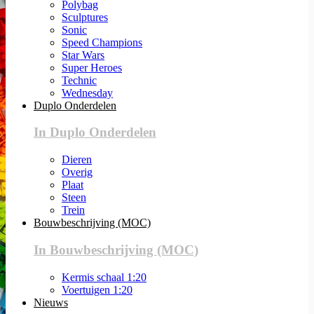
Polybag
Sculptures
Sonic
Speed Champions
Star Wars
Super Heroes
Technic
Wednesday
Duplo Onderdelen
In Duplo Onderdelen
Dieren
Overig
Plaat
Steen
Trein
Bouwbeschrijving (MOC)
In Bouwbeschrijving (MOC)
Kermis schaal 1:20
Voertuigen 1:20
Nieuws