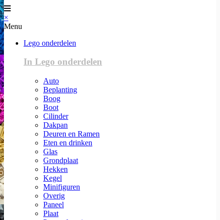
×
Menu
Lego onderdelen
In Lego onderdelen
Auto
Beplanting
Boog
Boot
Cilinder
Dakpan
Deuren en Ramen
Eten en drinken
Glas
Grondplaat
Hekken
Kegel
Minifiguren
Overig
Paneel
Plaat