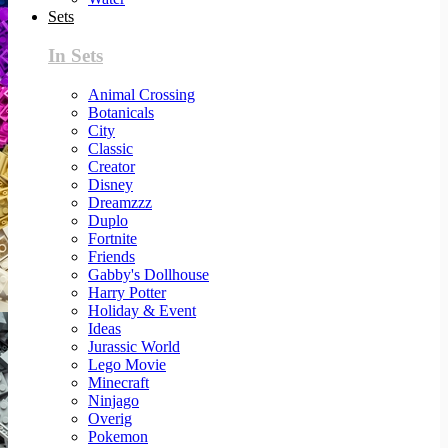
Sets
In Sets
Animal Crossing
Botanicals
City
Classic
Creator
Disney
Dreamzzz
Duplo
Fortnite
Friends
Gabby's Dollhouse
Harry Potter
Holiday & Event
Ideas
Jurassic World
Lego Movie
Minecraft
Ninjago
Overig
Pokemon