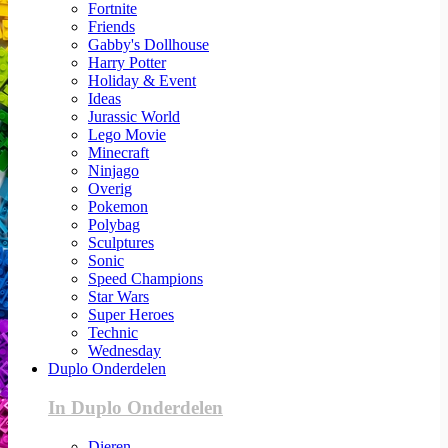
Fortnite
Friends
Gabby's Dollhouse
Harry Potter
Holiday & Event
Ideas
Jurassic World
Lego Movie
Minecraft
Ninjago
Overig
Pokemon
Polybag
Sculptures
Sonic
Speed Champions
Star Wars
Super Heroes
Technic
Wednesday
Duplo Onderdelen
In Duplo Onderdelen
Dieren