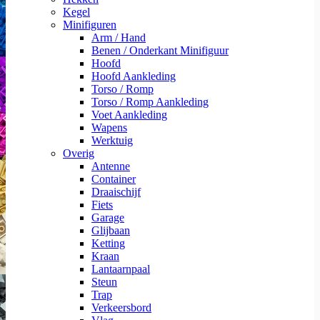
Kegel
Minifiguren
Arm / Hand
Benen / Onderkant Minifiguur
Hoofd
Hoofd Aankleding
Torso / Romp
Torso / Romp Aankleding
Voet Aankleding
Wapens
Werktuig
Overig
Antenne
Container
Draaischijf
Fiets
Garage
Glijbaan
Ketting
Kraan
Lantaarnpaal
Steun
Trap
Verkeersbord