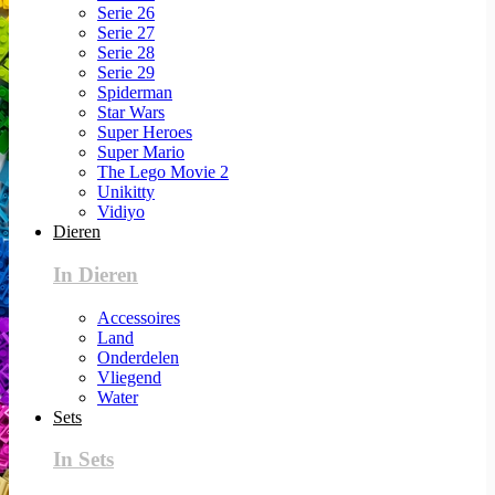
Serie 26
Serie 27
Serie 28
Serie 29
Spiderman
Star Wars
Super Heroes
Super Mario
The Lego Movie 2
Unikitty
Vidiyo
Dieren
In Dieren
Accessoires
Land
Onderdelen
Vliegend
Water
Sets
In Sets