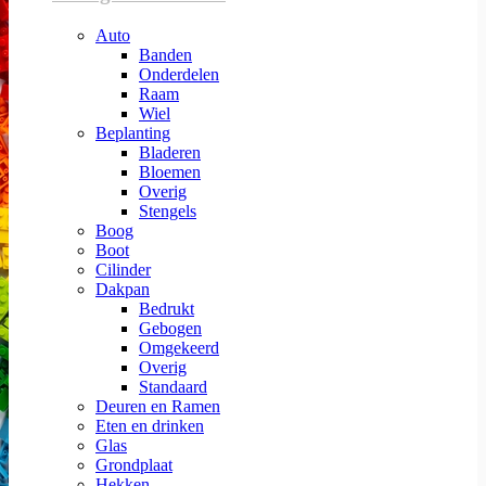
Auto
Banden
Onderdelen
Raam
Wiel
Beplanting
Bladeren
Bloemen
Overig
Stengels
Boog
Boot
Cilinder
Dakpan
Bedrukt
Gebogen
Omgekeerd
Overig
Standaard
Deuren en Ramen
Eten en drinken
Glas
Grondplaat
Hekken