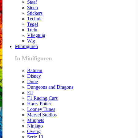
Staaf
Steen
Stickers
Technic
Tegel
Trein
Vliegtuig
Wig
Minifiguren
In Minifiguren
Batman
Disney
Dune
Dungeons and Dragons
Elf
F1 Racing Cars
Harry Potter
Looney Tunes
Marvel Studios
Muppets
Ninjago
Overig
Serie 13