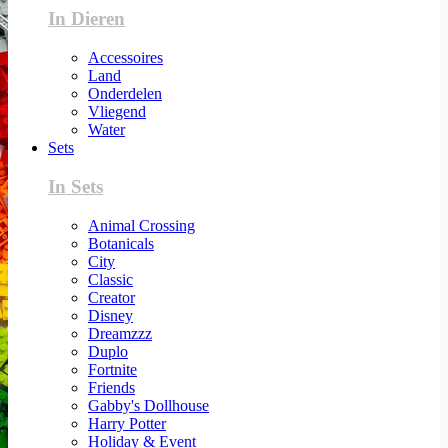
In Dieren
Accessoires
Land
Onderdelen
Vliegend
Water
Sets
In Sets
Animal Crossing
Botanicals
City
Classic
Creator
Disney
Dreamzzz
Duplo
Fortnite
Friends
Gabby's Dollhouse
Harry Potter
Holiday & Event