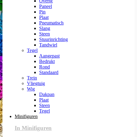
Overig
Paneel
Pin
Plaat
Pneumatisch
Slang
Steen
Stuurinrichting
Tandwiel
Tegel
Aangepast
Bedrukt
Rond
Standaard
Trein
Vliegtuig
Wig
Dakpan
Plaat
Steen
Tegel
Minifiguren
In Minifiguren