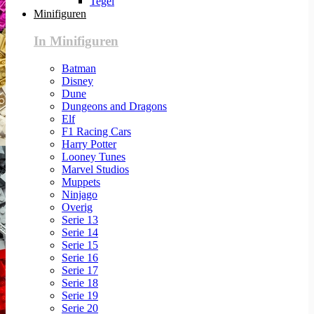
Tegel
Minifiguren
In Minifiguren
Batman
Disney
Dune
Dungeons and Dragons
Elf
F1 Racing Cars
Harry Potter
Looney Tunes
Marvel Studios
Muppets
Ninjago
Overig
Serie 13
Serie 14
Serie 15
Serie 16
Serie 17
Serie 18
Serie 19
Serie 20