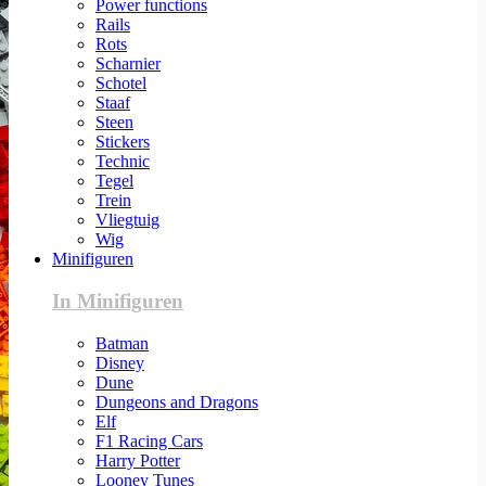
Power functions
Rails
Rots
Scharnier
Schotel
Staaf
Steen
Stickers
Technic
Tegel
Trein
Vliegtuig
Wig
Minifiguren
In Minifiguren
Batman
Disney
Dune
Dungeons and Dragons
Elf
F1 Racing Cars
Harry Potter
Looney Tunes