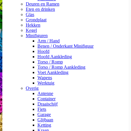
Deuren en Ramen
Eten en drinken
Glas
Grondplaat
Hekken
Kegel
Minifiguren
Arm / Hand
Benen / Onderkant Minifiguur
Hoofd
Hoofd Aankleding
Torso / Romp
Torso / Romp Aankleding
Voet Aankleding
Wapens
Werktuig
Overig
Antenne
Container
Draaischijf
Fiets
Garage
Glijbaan
Ketting
Kraan