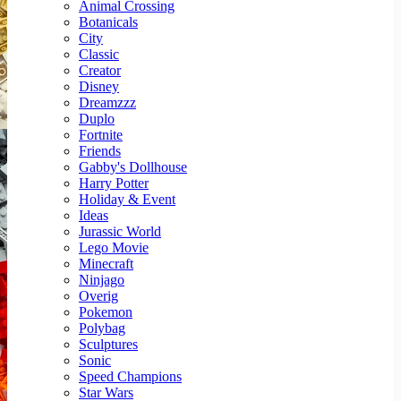
Animal Crossing
Botanicals
City
Classic
Creator
Disney
Dreamzzz
Duplo
Fortnite
Friends
Gabby's Dollhouse
Harry Potter
Holiday & Event
Ideas
Jurassic World
Lego Movie
Minecraft
Ninjago
Overig
Pokemon
Polybag
Sculptures
Sonic
Speed Champions
Star Wars