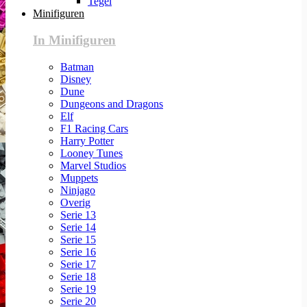
Tegel
Minifiguren
In Minifiguren
Batman
Disney
Dune
Dungeons and Dragons
Elf
F1 Racing Cars
Harry Potter
Looney Tunes
Marvel Studios
Muppets
Ninjago
Overig
Serie 13
Serie 14
Serie 15
Serie 16
Serie 17
Serie 18
Serie 19
Serie 20