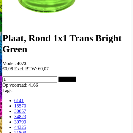
Plaat, Rond 1x1 Trans Bright
Green
Model:
4073
€0,08
Excl. BTW:
€0,07
Bestellen
Op voorraad: 4166
Tags:
6141
15570
30057
34823
39799
44325
51809