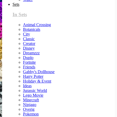
Sets
In Sets
Animal Crossing
Botanicals
City
Classic
Creator
Disney
Dreamzzz
Duplo
Fortnite
Friends
Gabby's Dollhouse
Harry Potter
Holiday & Event
Ideas
Jurassic World
Lego Movie
Minecraft
Ninjago
Overig
Pokemon