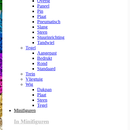
Overig
Paneel
Pin
Plaat
Pneumatisch
Slang
Steen
Stuurinrichting
Tandwiel
Tegel
Aangepast
Bedrukt
Rond
Standaard
Trein
Vliegtuig
Wig
Dakpan
Plaat
Steen
Tegel
Minifiguren
In Minifiguren