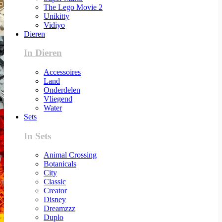
The Lego Movie 2
Unikitty
Vidiyo
Dieren
In Dieren
Accessoires
Land
Onderdelen
Vliegend
Water
Sets
In Sets
Animal Crossing
Botanicals
City
Classic
Creator
Disney
Dreamzzz
Duplo