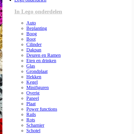
In Lego onderdelen
Auto
Beplanting
Boog
Boot
Cilinder
Dakpan
Deuren en Ramen
Eten en drinken
Glas
Grondplaat
Hekken
Kegel
Minifiguren
Overig
Paneel
Plaat
Power functions
Rails
Rots
Scharnier
Schotel