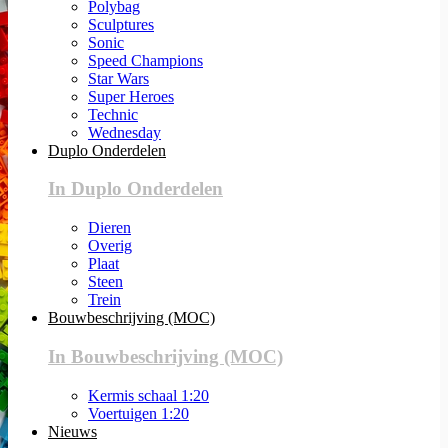
Polybag
Sculptures
Sonic
Speed Champions
Star Wars
Super Heroes
Technic
Wednesday
Duplo Onderdelen
In Duplo Onderdelen
Dieren
Overig
Plaat
Steen
Trein
Bouwbeschrijving (MOC)
In Bouwbeschrijving (MOC)
Kermis schaal 1:20
Voertuigen 1:20
Nieuws