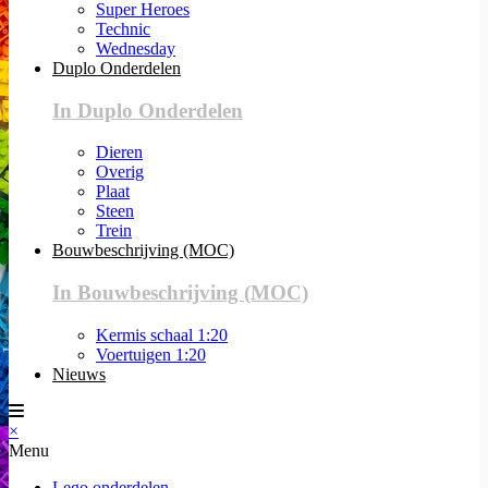
Super Heroes
Technic
Wednesday
Duplo Onderdelen
In Duplo Onderdelen
Dieren
Overig
Plaat
Steen
Trein
Bouwbeschrijving (MOC)
In Bouwbeschrijving (MOC)
Kermis schaal 1:20
Voertuigen 1:20
Nieuws
×
Menu
Lego onderdelen