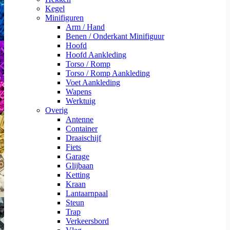
Kegel
Minifiguren
Arm / Hand
Benen / Onderkant Minifiguur
Hoofd
Hoofd Aankleding
Torso / Romp
Torso / Romp Aankleding
Voet Aankleding
Wapens
Werktuig
Overig
Antenne
Container
Draaischijf
Fiets
Garage
Glijbaan
Ketting
Kraan
Lantaarnpaal
Steun
Trap
Verkeersbord