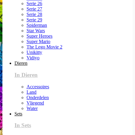
Serie 26
Serie 27
Serie 28
Serie 29
Spiderman
Star Wars
Super Heroes
Super Mario
The Lego Movie 2
Unikitty
Vidiyo
Dieren
In Dieren
Accessoires
Land
Onderdelen
Vliegend
Water
Sets
In Sets