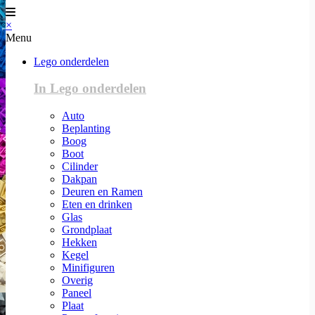
×
Menu
Lego onderdelen
In Lego onderdelen
Auto
Beplanting
Boog
Boot
Cilinder
Dakpan
Deuren en Ramen
Eten en drinken
Glas
Grondplaat
Hekken
Kegel
Minifiguren
Overig
Paneel
Plaat