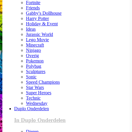
Fortnite
Friends
Gabby's Dollhouse
Harry Potter
Holiday & Event
Ideas
Jurassic World
Lego Movie
Minecraft
Ninjago
Overig
Pokemon
Polybag
Sculptures
Sonic
Speed Champions
Star Wars
Super Heroes
Technic
Wednesday
Duplo Onderdelen
In Duplo Onderdelen
Dieren