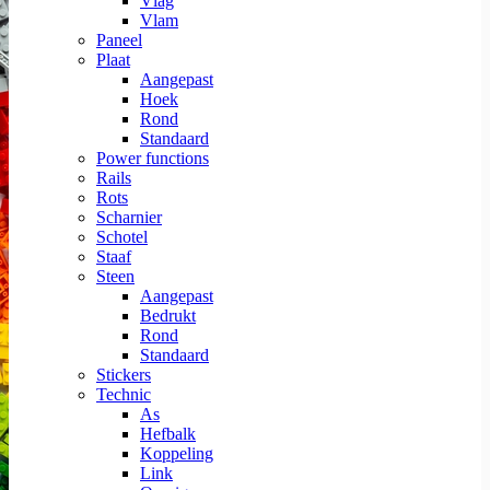
Vlag
Vlam
Paneel
Plaat
Aangepast
Hoek
Rond
Standaard
Power functions
Rails
Rots
Scharnier
Schotel
Staaf
Steen
Aangepast
Bedrukt
Rond
Standaard
Stickers
Technic
As
Hefbalk
Koppeling
Link