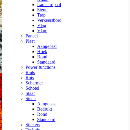
Lantaarnpaal
Steun
Trap
Verkeersbord
Vlag
Vlam
Paneel
Plaat
Aangepast
Hoek
Rond
Standaard
Power functions
Rails
Rots
Scharnier
Schotel
Staaf
Steen
Aangepast
Bedrukt
Rond
Standaard
Stickers
Technic