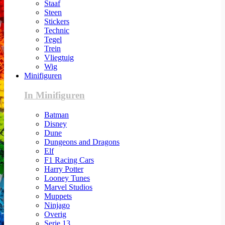
Staaf
Steen
Stickers
Technic
Tegel
Trein
Vliegtuig
Wig
Minifiguren
In Minifiguren
Batman
Disney
Dune
Dungeons and Dragons
Elf
F1 Racing Cars
Harry Potter
Looney Tunes
Marvel Studios
Muppets
Ninjago
Overig
Serie 13