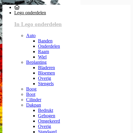
Lego onderdelen
In Lego onderdelen
Auto
Banden
Onderdelen
Raam
Wiel
Beplanting
Bladeren
Bloemen
Overig
Stengels
Boog
Boot
Cilinder
Dakpan
Bedrukt
Gebogen
Omgekeerd
Overig
Standaard