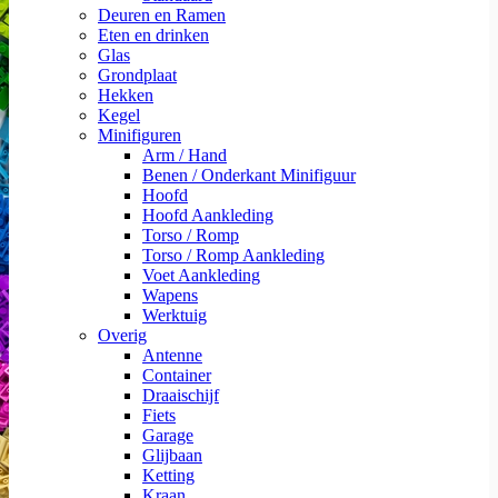
Deuren en Ramen
Eten en drinken
Glas
Grondplaat
Hekken
Kegel
Minifiguren
Arm / Hand
Benen / Onderkant Minifiguur
Hoofd
Hoofd Aankleding
Torso / Romp
Torso / Romp Aankleding
Voet Aankleding
Wapens
Werktuig
Overig
Antenne
Container
Draaischijf
Fiets
Garage
Glijbaan
Ketting
Kraan