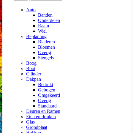
Auto
Banden
Onderdelen
Raam
Wiel
Beplanting
Bladeren
Bloemen
Overig
Stengels
Boog
Boot
Cilinder
Dakpan
Bedrukt
Gebogen
Omgekeerd
Overig
Standaard
Deuren en Ramen
Eten en drinken
Glas
Grondplaat
Hekken