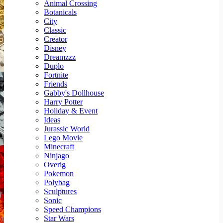
Animal Crossing
Botanicals
City
Classic
Creator
Disney
Dreamzzz
Duplo
Fortnite
Friends
Gabby's Dollhouse
Harry Potter
Holiday & Event
Ideas
Jurassic World
Lego Movie
Minecraft
Ninjago
Overig
Pokemon
Polybag
Sculptures
Sonic
Speed Champions
Star Wars