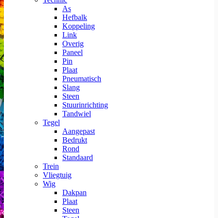
As
Hefbalk
Koppeling
Link
Overig
Paneel
Pin
Plaat
Pneumatisch
Slang
Steen
Stuurinrichting
Tandwiel
Tegel
Aangepast
Bedrukt
Rond
Standaard
Trein
Vliegtuig
Wig
Dakpan
Plaat
Steen