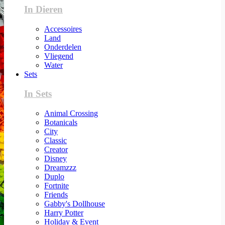
In Dieren
Accessoires
Land
Onderdelen
Vliegend
Water
Sets
In Sets
Animal Crossing
Botanicals
City
Classic
Creator
Disney
Dreamzzz
Duplo
Fortnite
Friends
Gabby's Dollhouse
Harry Potter
Holiday & Event