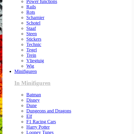
Power functions
Rails
Rots
Scharnier
Schotel
Staaf
Steen
Stickers
Technic
Tegel
Trein
Vliegtuig
Wig
Minifiguren
In Minifiguren
Batman
Disney
Dune
Dungeons and Dragons
Elf
F1 Racing Cars
Harry Potter
Looney Tunes