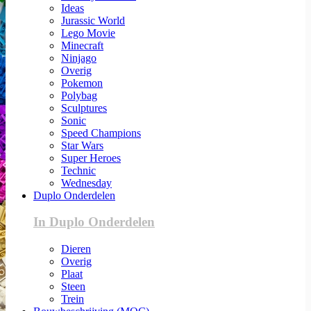
Ideas
Jurassic World
Lego Movie
Minecraft
Ninjago
Overig
Pokemon
Polybag
Sculptures
Sonic
Speed Champions
Star Wars
Super Heroes
Technic
Wednesday
Duplo Onderdelen
In Duplo Onderdelen
Dieren
Overig
Plaat
Steen
Trein