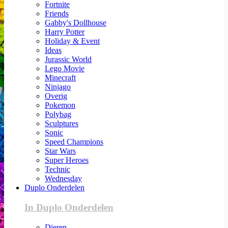
Fortnite
Friends
Gabby's Dollhouse
Harry Potter
Holiday & Event
Ideas
Jurassic World
Lego Movie
Minecraft
Ninjago
Overig
Pokemon
Polybag
Sculptures
Sonic
Speed Champions
Star Wars
Super Heroes
Technic
Wednesday
Duplo Onderdelen
In Duplo Onderdelen
Dieren