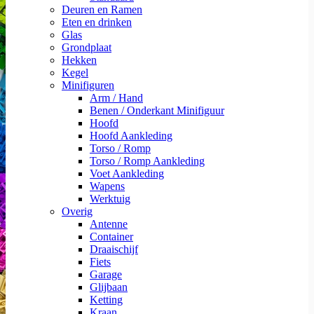
Deuren en Ramen
Eten en drinken
Glas
Grondplaat
Hekken
Kegel
Minifiguren
Arm / Hand
Benen / Onderkant Minifiguur
Hoofd
Hoofd Aankleding
Torso / Romp
Torso / Romp Aankleding
Voet Aankleding
Wapens
Werktuig
Overig
Antenne
Container
Draaischijf
Fiets
Garage
Glijbaan
Ketting
Kraan