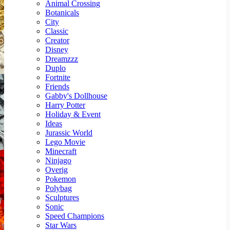
Animal Crossing
Botanicals
City
Classic
Creator
Disney
Dreamzzz
Duplo
Fortnite
Friends
Gabby's Dollhouse
Harry Potter
Holiday & Event
Ideas
Jurassic World
Lego Movie
Minecraft
Ninjago
Overig
Pokemon
Polybag
Sculptures
Sonic
Speed Champions
Star Wars