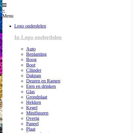
×
Menu
Lego onderdelen
In Lego onderdelen
Auto
Beplanting
Boog
Boot
Cilinder
Dakpan
Deuren en Ramen
Eten en drinken
Glas
Grondplaat
Hekken
Kegel
Minifiguren
Overig
Paneel
Plaat