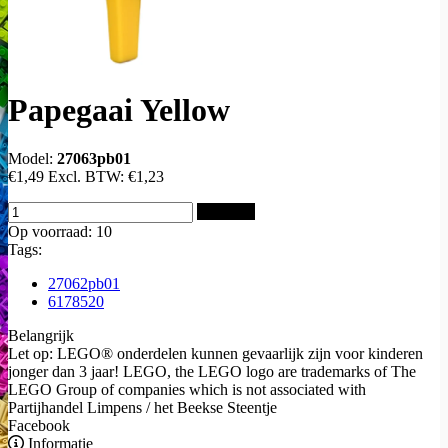
Papegaai Yellow
Model:
27063pb01
€1,49
Excl. BTW:
€1,23
Bestellen
Op voorraad: 10
Tags:
27062pb01
6178520
Belangrijk
Let op: LEGO® onderdelen kunnen gevaarlijk zijn voor kinderen
jonger dan 3 jaar! LEGO, the LEGO logo are trademarks of The
LEGO Group of companies which is not associated with
Partijhandel Limpens / het Beekse Steentje
Facebook
Informatie