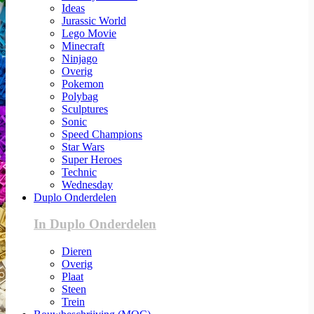
Ideas
Jurassic World
Lego Movie
Minecraft
Ninjago
Overig
Pokemon
Polybag
Sculptures
Sonic
Speed Champions
Star Wars
Super Heroes
Technic
Wednesday
Duplo Onderdelen
In Duplo Onderdelen
Dieren
Overig
Plaat
Steen
Trein