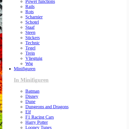
Power functions
Rails
Rots
Scharnier
Schotel
Staaf
Steen
Stickers
Technic
Tegel
Trein
Vliegtuig
Wig
Minifiguren
In Minifiguren
Batman
Disney
Dune
Dungeons and Dragons
Elf
F1 Racing Cars
Harry Potter
Looney Tunes