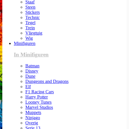
Staaf
Steen
Stickers
Technic
Tegel
Trein
Vliegtuig
Wig
Minifiguren
In Minifiguren
Batman
Disney
Dune
Dungeons and Dragons
Elf
F1 Racing Cars
Harry Potter
Looney Tunes
Marvel Studios
Muppets
Ninjago
Overig
Serie 13