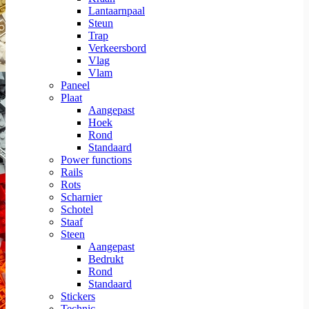
Lantaarnpaal
Steun
Trap
Verkeersbord
Vlag
Vlam
Paneel
Plaat
Aangepast
Hoek
Rond
Standaard
Power functions
Rails
Rots
Scharnier
Schotel
Staaf
Steen
Aangepast
Bedrukt
Rond
Standaard
Stickers
Technic