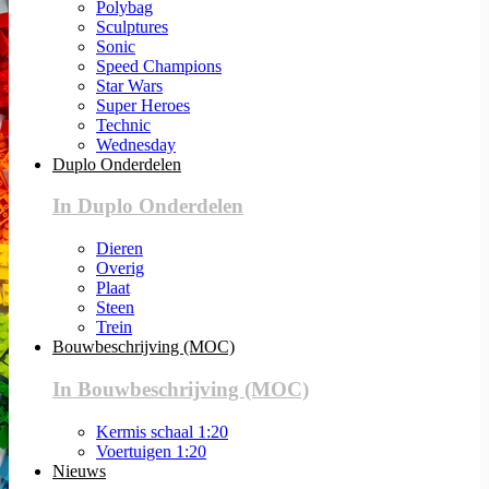
Polybag
Sculptures
Sonic
Speed Champions
Star Wars
Super Heroes
Technic
Wednesday
Duplo Onderdelen
In Duplo Onderdelen
Dieren
Overig
Plaat
Steen
Trein
Bouwbeschrijving (MOC)
In Bouwbeschrijving (MOC)
Kermis schaal 1:20
Voertuigen 1:20
Nieuws