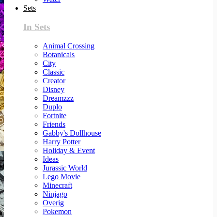
Sets
In Sets
Animal Crossing
Botanicals
City
Classic
Creator
Disney
Dreamzzz
Duplo
Fortnite
Friends
Gabby's Dollhouse
Harry Potter
Holiday & Event
Ideas
Jurassic World
Lego Movie
Minecraft
Ninjago
Overig
Pokemon