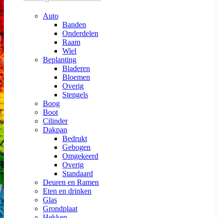
Auto
Banden
Onderdelen
Raam
Wiel
Beplanting
Bladeren
Bloemen
Overig
Stengels
Boog
Boot
Cilinder
Dakpan
Bedrukt
Gebogen
Omgekeerd
Overig
Standaard
Deuren en Ramen
Eten en drinken
Glas
Grondplaat
Hekken