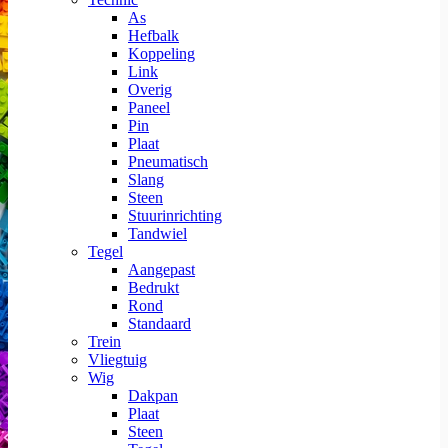
As
Hefbalk
Koppeling
Link
Overig
Paneel
Pin
Plaat
Pneumatisch
Slang
Steen
Stuurinrichting
Tandwiel
Tegel
Aangepast
Bedrukt
Rond
Standaard
Trein
Vliegtuig
Wig
Dakpan
Plaat
Steen