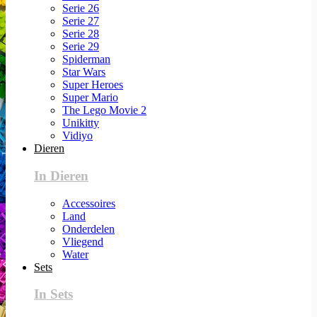
Serie 26
Serie 27
Serie 28
Serie 29
Spiderman
Star Wars
Super Heroes
Super Mario
The Lego Movie 2
Unikitty
Vidiyo
Dieren
In Dieren
Accessoires
Land
Onderdelen
Vliegend
Water
Sets
In Sets