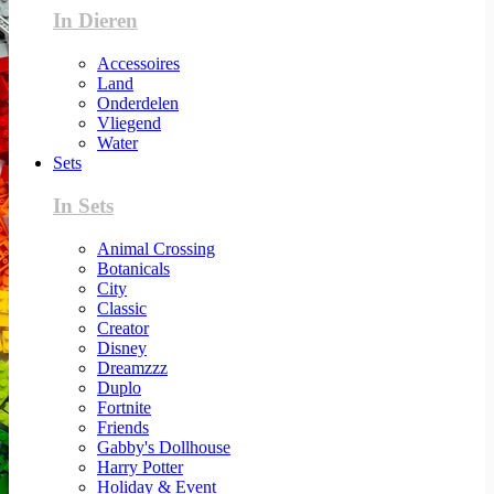
In Dieren
Accessoires
Land
Onderdelen
Vliegend
Water
Sets
In Sets
Animal Crossing
Botanicals
City
Classic
Creator
Disney
Dreamzzz
Duplo
Fortnite
Friends
Gabby's Dollhouse
Harry Potter
Holiday & Event