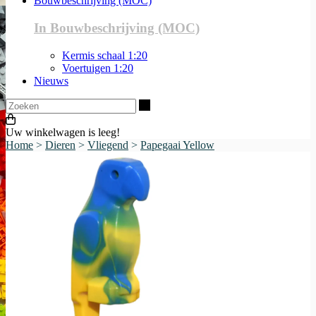
Bouwbeschrijving (MOC)
In Bouwbeschrijving (MOC)
Kermis schaal 1:20
Voertuigen 1:20
Nieuws
Zoeken
Uw winkelwagen is leeg!
Home
>
Dieren
>
Vliegend
>
Papegaai Yellow