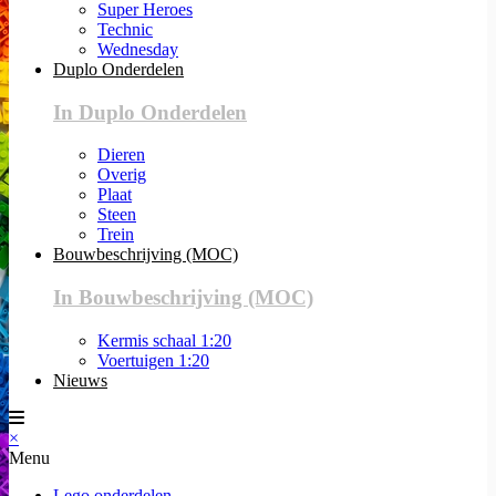
Super Heroes
Technic
Wednesday
Duplo Onderdelen
In Duplo Onderdelen
Dieren
Overig
Plaat
Steen
Trein
Bouwbeschrijving (MOC)
In Bouwbeschrijving (MOC)
Kermis schaal 1:20
Voertuigen 1:20
Nieuws
×
Menu
Lego onderdelen