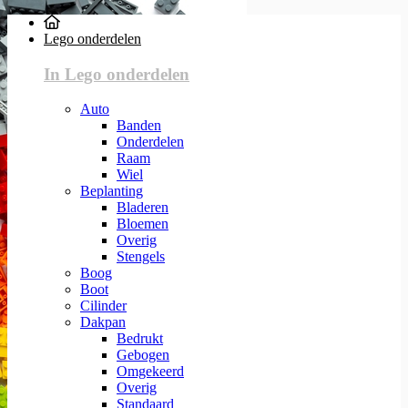
Lego onderdelen
In Lego onderdelen
Auto
Banden
Onderdelen
Raam
Wiel
Beplanting
Bladeren
Bloemen
Overig
Stengels
Boog
Boot
Cilinder
Dakpan
Bedrukt
Gebogen
Omgekeerd
Overig
Standaard