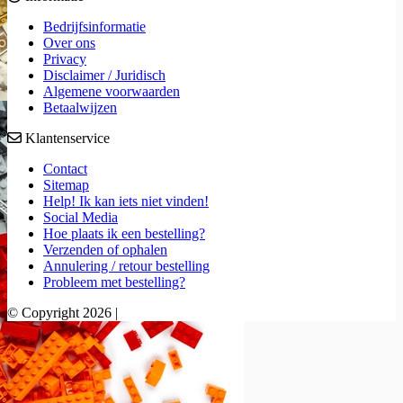
Bedrijfsinformatie
Over ons
Privacy
Disclaimer / Juridisch
Algemene voorwaarden
Betaalwijzen
Klantenservice
Contact
Sitemap
Help! Ik kan iets niet vinden!
Social Media
Hoe plaats ik een bestelling?
Verzenden of ophalen
Annulering / retour bestelling
Probleem met bestelling?
© Copyright 2026 |