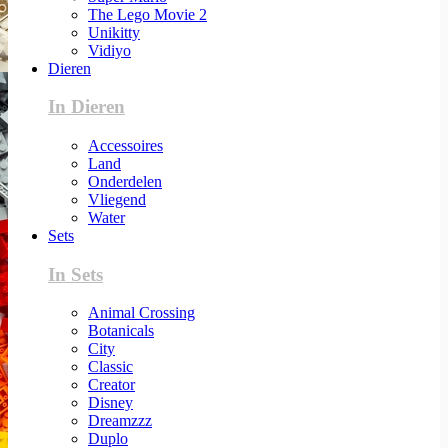
The Lego Movie 2
Unikitty
Vidiyo
Dieren
In Dieren
Accessoires
Land
Onderdelen
Vliegend
Water
Sets
In Sets
Animal Crossing
Botanicals
City
Classic
Creator
Disney
Dreamzzz
Duplo