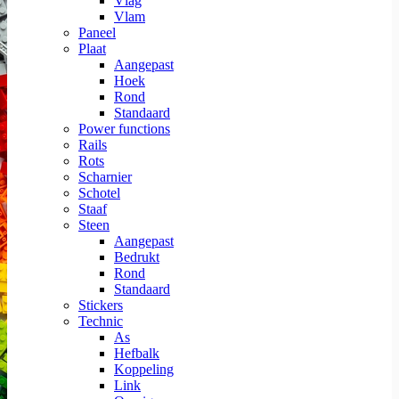
Vlag
Vlam
Paneel
Plaat
Aangepast
Hoek
Rond
Standaard
Power functions
Rails
Rots
Scharnier
Schotel
Staaf
Steen
Aangepast
Bedrukt
Rond
Standaard
Stickers
Technic
As
Hefbalk
Koppeling
Link