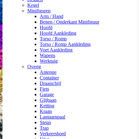
Kegel
Minifiguren
Arm / Hand
Benen / Onderkant Minifiguur
Hoofd
Hoofd Aankleding
Torso / Romp
Torso / Romp Aankleding
Voet Aankleding
Wapens
Werktuig
Overig
Antenne
Container
Draaischijf
Fiets
Garage
Glijbaan
Ketting
Kraan
Lantaarnpaal
Steun
Trap
Verkeersbord