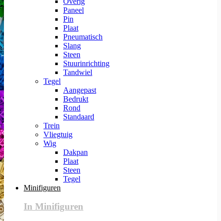
Overig
Paneel
Pin
Plaat
Pneumatisch
Slang
Steen
Stuurinrichting
Tandwiel
Tegel
Aangepast
Bedrukt
Rond
Standaard
Trein
Vliegtuig
Wig
Dakpan
Plaat
Steen
Tegel
Minifiguren
In Minifiguren