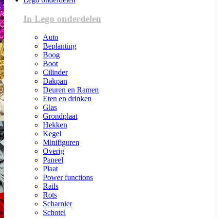
In Lego onderdelen
Auto
Beplanting
Boog
Boot
Cilinder
Dakpan
Deuren en Ramen
Eten en drinken
Glas
Grondplaat
Hekken
Kegel
Minifiguren
Overig
Paneel
Plaat
Power functions
Rails
Rots
Scharnier
Schotel