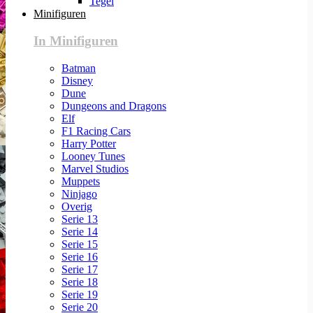
Tegel
Minifiguren
In Minifiguren
Batman
Disney
Dune
Dungeons and Dragons
Elf
F1 Racing Cars
Harry Potter
Looney Tunes
Marvel Studios
Muppets
Ninjago
Overig
Serie 13
Serie 14
Serie 15
Serie 16
Serie 17
Serie 18
Serie 19
Serie 20