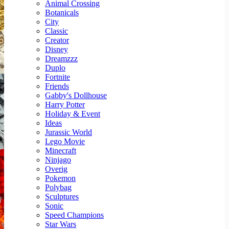
Animal Crossing
Botanicals
City
Classic
Creator
Disney
Dreamzzz
Duplo
Fortnite
Friends
Gabby's Dollhouse
Harry Potter
Holiday & Event
Ideas
Jurassic World
Lego Movie
Minecraft
Ninjago
Overig
Pokemon
Polybag
Sculptures
Sonic
Speed Champions
Star Wars