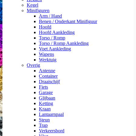
Kegel
Minifiguren
Arm / Hand
Benen / Onderkant Minifiguur
Hoofd
Hoofd Aankleding
Torso / Romp
Torso / Romp Aankleding
Voet Aankleding
Wapens
Werktuig
Overig
Antenne
Container
Draaischijf
Fiets
Garage
Glijbaan
Ketting
Kraan
Lantaarnpaal
Steun
Trap
Verkeersbord