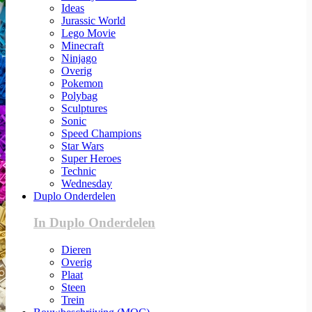
Ideas
Jurassic World
Lego Movie
Minecraft
Ninjago
Overig
Pokemon
Polybag
Sculptures
Sonic
Speed Champions
Star Wars
Super Heroes
Technic
Wednesday
Duplo Onderdelen
In Duplo Onderdelen
Dieren
Overig
Plaat
Steen
Trein