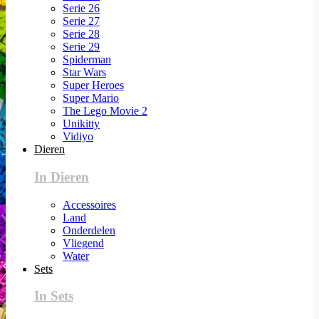
Serie 26
Serie 27
Serie 28
Serie 29
Spiderman
Star Wars
Super Heroes
Super Mario
The Lego Movie 2
Unikitty
Vidiyo
Dieren
In Dieren
Accessoires
Land
Onderdelen
Vliegend
Water
Sets
In Sets