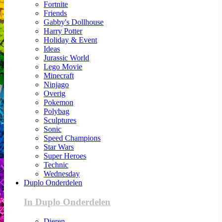
Fortnite
Friends
Gabby's Dollhouse
Harry Potter
Holiday & Event
Ideas
Jurassic World
Lego Movie
Minecraft
Ninjago
Overig
Pokemon
Polybag
Sculptures
Sonic
Speed Champions
Star Wars
Super Heroes
Technic
Wednesday
Duplo Onderdelen
In Duplo Onderdelen
Dieren