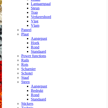
Lantaarnpaal
Steun
Trap
Verkeersbord
Vlag
Vlam
Paneel
Plaat
Aangepast
Hoek
Rond
Standaard
Power functions
Rails
Rots
Scharnier
Schotel
Staaf
Steen
Aangepast
Bedrukt
Rond
Standaard
Stickers
Technic