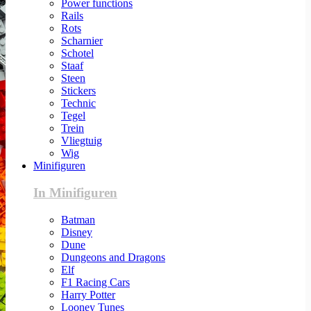
Power functions
Rails
Rots
Scharnier
Schotel
Staaf
Steen
Stickers
Technic
Tegel
Trein
Vliegtuig
Wig
Minifiguren
In Minifiguren
Batman
Disney
Dune
Dungeons and Dragons
Elf
F1 Racing Cars
Harry Potter
Looney Tunes