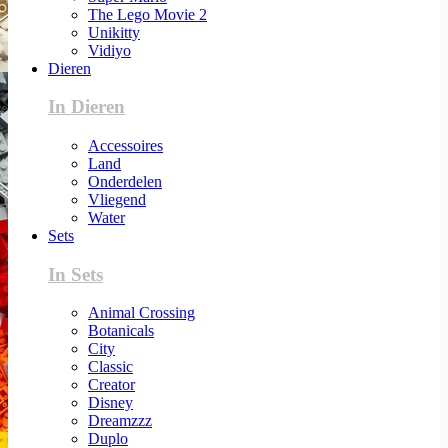
The Lego Movie 2
Unikitty
Vidiyo
Dieren
In Dieren
Accessoires
Land
Onderdelen
Vliegend
Water
Sets
In Sets
Animal Crossing
Botanicals
City
Classic
Creator
Disney
Dreamzzz
Duplo