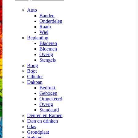
Auto
Banden
Onderdelen
Raam
Wiel
Beplanting
Bladeren
Bloemen
Overig
Stengels
Boog
Boot
Cilinder
Dakpan
Bedrukt
Gebogen
Omgekeerd
Overig
Standaard
Deuren en Ramen
Eten en drinken
Glas
Grondplaat
Hekken