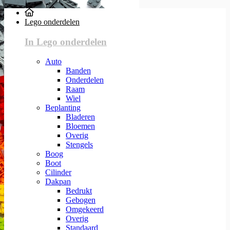
Lego onderdelen
In Lego onderdelen
Auto
Banden
Onderdelen
Raam
Wiel
Beplanting
Bladeren
Bloemen
Overig
Stengels
Boog
Boot
Cilinder
Dakpan
Bedrukt
Gebogen
Omgekeerd
Overig
Standaard