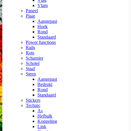
Vlag
Vlam
Paneel
Plaat
Aangepast
Hoek
Rond
Standaard
Power functions
Rails
Rots
Scharnier
Schotel
Staaf
Steen
Aangepast
Bedrukt
Rond
Standaard
Stickers
Technic
As
Hefbalk
Koppeling
Link