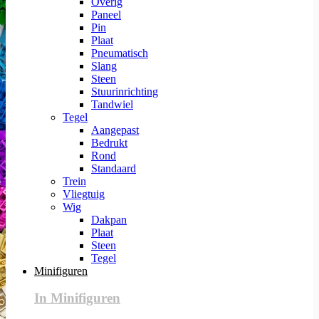
Overig
Paneel
Pin
Plaat
Pneumatisch
Slang
Steen
Stuurinrichting
Tandwiel
Tegel
Aangepast
Bedrukt
Rond
Standaard
Trein
Vliegtuig
Wig
Dakpan
Plaat
Steen
Tegel
Minifiguren
In Minifiguren