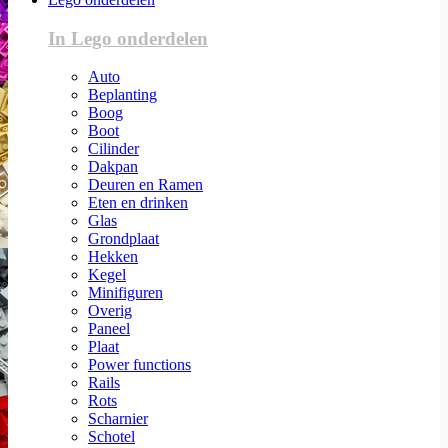
In Lego onderdelen
Auto
Beplanting
Boog
Boot
Cilinder
Dakpan
Deuren en Ramen
Eten en drinken
Glas
Grondplaat
Hekken
Kegel
Minifiguren
Overig
Paneel
Plaat
Power functions
Rails
Rots
Scharnier
Schotel