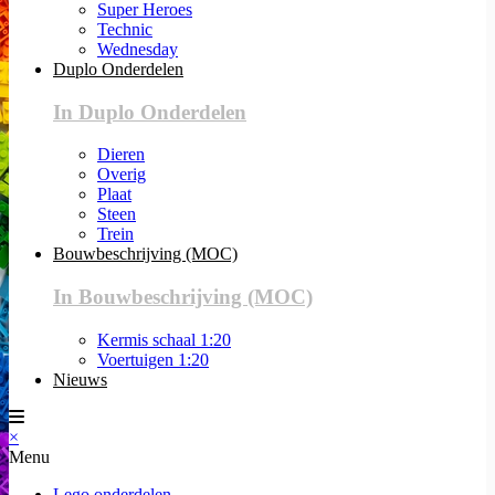
Super Heroes
Technic
Wednesday
Duplo Onderdelen
In Duplo Onderdelen
Dieren
Overig
Plaat
Steen
Trein
Bouwbeschrijving (MOC)
In Bouwbeschrijving (MOC)
Kermis schaal 1:20
Voertuigen 1:20
Nieuws
×
Menu
Lego onderdelen