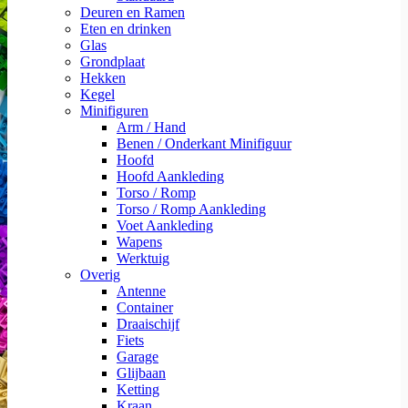
Deuren en Ramen
Eten en drinken
Glas
Grondplaat
Hekken
Kegel
Minifiguren
Arm / Hand
Benen / Onderkant Minifiguur
Hoofd
Hoofd Aankleding
Torso / Romp
Torso / Romp Aankleding
Voet Aankleding
Wapens
Werktuig
Overig
Antenne
Container
Draaischijf
Fiets
Garage
Glijbaan
Ketting
Kraan