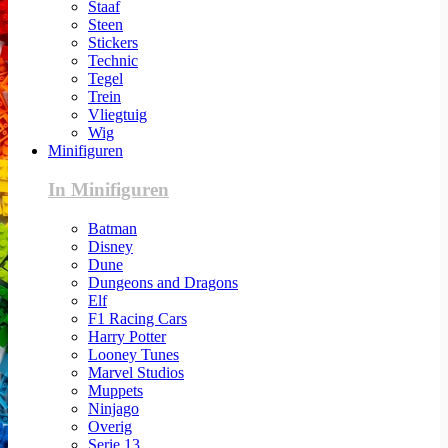
Staaf
Steen
Stickers
Technic
Tegel
Trein
Vliegtuig
Wig
Minifiguren
In Minifiguren
Batman
Disney
Dune
Dungeons and Dragons
Elf
F1 Racing Cars
Harry Potter
Looney Tunes
Marvel Studios
Muppets
Ninjago
Overig
Serie 13