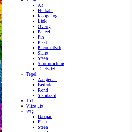
As
Hefbalk
Koppeling
Link
Overig
Paneel
Pin
Plaat
Pneumatisch
Slang
Steen
Stuurinrichting
Tandwiel
Tegel
Aangepast
Bedrukt
Rond
Standaard
Trein
Vliegtuig
Wig
Dakpan
Plaat
Steen