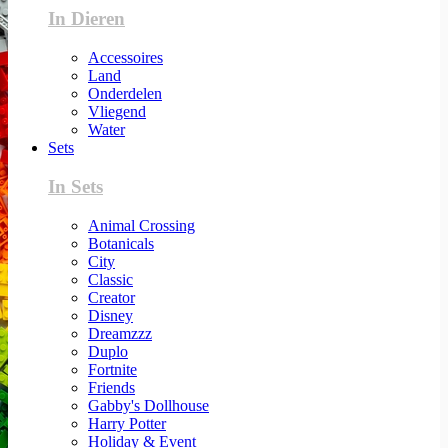
In Dieren
Accessoires
Land
Onderdelen
Vliegend
Water
Sets
In Sets
Animal Crossing
Botanicals
City
Classic
Creator
Disney
Dreamzzz
Duplo
Fortnite
Friends
Gabby's Dollhouse
Harry Potter
Holiday & Event