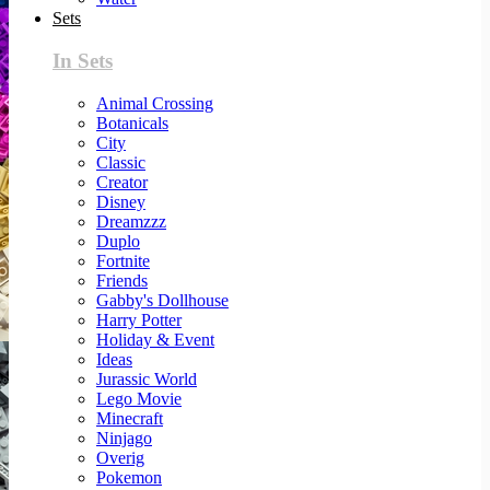
Sets
In Sets
Animal Crossing
Botanicals
City
Classic
Creator
Disney
Dreamzzz
Duplo
Fortnite
Friends
Gabby's Dollhouse
Harry Potter
Holiday & Event
Ideas
Jurassic World
Lego Movie
Minecraft
Ninjago
Overig
Pokemon