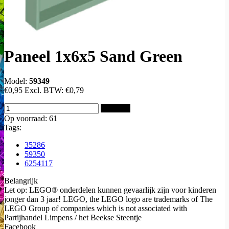
Paneel 1x6x5 Sand Green
Model:
59349
€0,95
Excl. BTW:
€0,79
Bestellen
Op voorraad: 61
Tags:
35286
59350
6254117
Belangrijk
Let op: LEGO® onderdelen kunnen gevaarlijk zijn voor kinderen
jonger dan 3 jaar! LEGO, the LEGO logo are trademarks of The
LEGO Group of companies which is not associated with
Partijhandel Limpens / het Beekse Steentje
Facebook