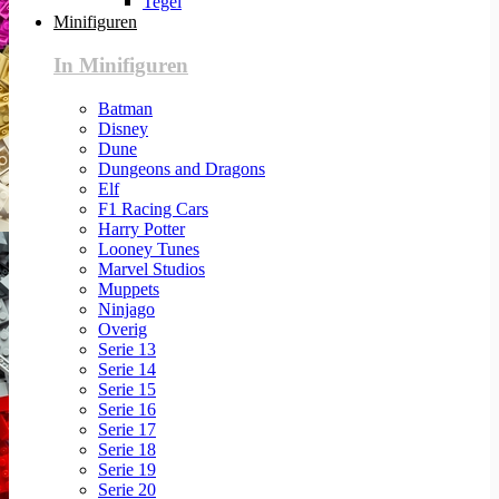
Tegel
Minifiguren
In Minifiguren
Batman
Disney
Dune
Dungeons and Dragons
Elf
F1 Racing Cars
Harry Potter
Looney Tunes
Marvel Studios
Muppets
Ninjago
Overig
Serie 13
Serie 14
Serie 15
Serie 16
Serie 17
Serie 18
Serie 19
Serie 20