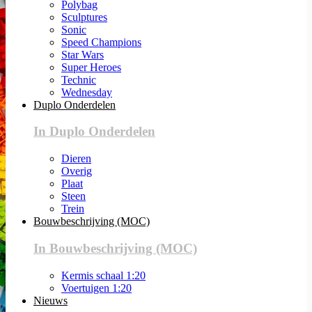
Polybag
Sculptures
Sonic
Speed Champions
Star Wars
Super Heroes
Technic
Wednesday
Duplo Onderdelen
In Duplo Onderdelen
Dieren
Overig
Plaat
Steen
Trein
Bouwbeschrijving (MOC)
In Bouwbeschrijving (MOC)
Kermis schaal 1:20
Voertuigen 1:20
Nieuws