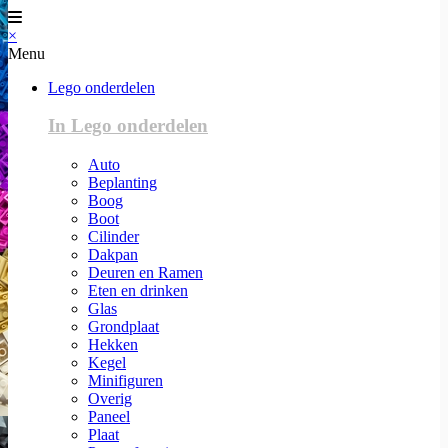
×
Menu
Lego onderdelen
In Lego onderdelen
Auto
Beplanting
Boog
Boot
Cilinder
Dakpan
Deuren en Ramen
Eten en drinken
Glas
Grondplaat
Hekken
Kegel
Minifiguren
Overig
Paneel
Plaat