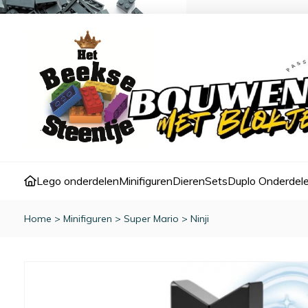
Lego onderdelen
Minifiguren
Dieren
Sets
Duplo Onderdel
Home
>
Minifiguren
>
Super Mario
>
Ninji