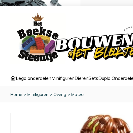
Lego onderdelen
Minifiguren
Dieren
Sets
Duplo Onderdel
Home
>
Minifiguren
>
Overig
>
Mateo