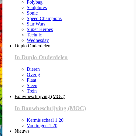
Polybag
Sculptures
Sonic
Speed Champions
Star Wars
Super Heroes
Technic
Wednesday
Duplo Onderdelen
In Duplo Onderdelen
Dieren
Overig
Plaat
Steen
Trein
Bouwbeschrijving (MOC)
In Bouwbeschrijving (MOC)
Kermis schaal 1:20
Voertuigen 1:20
Nieuws