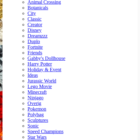
Animal Crossing
Botanicals
City
Classic
Creator
Disney
Dreamzzz
Duplo
Fortnite
Friends
Gabby's Dollhouse
Harry Potter
Holiday & Event
Ideas
Jurassic World
Lego Movie
Minecraft
Ninjago
Overig
Pokemon
Polybag
Sculptures
Sonic
Speed Champions
Star Wars