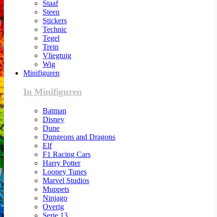
Staaf
Steen
Stickers
Technic
Tegel
Trein
Vliegtuig
Wig
Minifiguren
In Minifiguren
Batman
Disney
Dune
Dungeons and Dragons
Elf
F1 Racing Cars
Harry Potter
Looney Tunes
Marvel Studios
Muppets
Ninjago
Overig
Serie 13