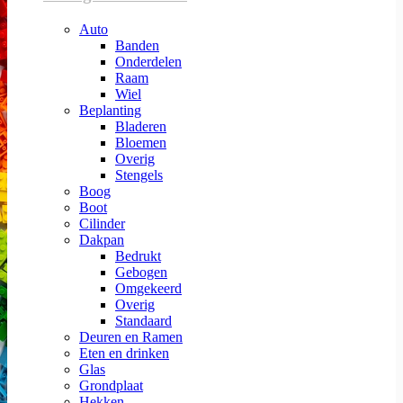
Auto
Banden
Onderdelen
Raam
Wiel
Beplanting
Bladeren
Bloemen
Overig
Stengels
Boog
Boot
Cilinder
Dakpan
Bedrukt
Gebogen
Omgekeerd
Overig
Standaard
Deuren en Ramen
Eten en drinken
Glas
Grondplaat
Hekken