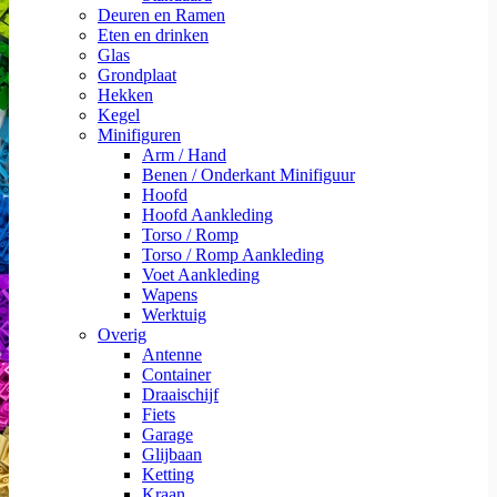
Deuren en Ramen
Eten en drinken
Glas
Grondplaat
Hekken
Kegel
Minifiguren
Arm / Hand
Benen / Onderkant Minifiguur
Hoofd
Hoofd Aankleding
Torso / Romp
Torso / Romp Aankleding
Voet Aankleding
Wapens
Werktuig
Overig
Antenne
Container
Draaischijf
Fiets
Garage
Glijbaan
Ketting
Kraan