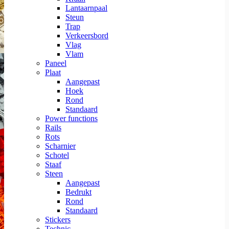
Lantaarnpaal
Steun
Trap
Verkeersbord
Vlag
Vlam
Paneel
Plaat
Aangepast
Hoek
Rond
Standaard
Power functions
Rails
Rots
Scharnier
Schotel
Staaf
Steen
Aangepast
Bedrukt
Rond
Standaard
Stickers
Technic