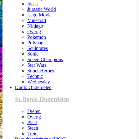
Ideas
Jurassic World
Lego Movie
Minecraft
Ninjago
Overig
Pokemon
Polybag
Sculptures
Sonic
Speed Champions
Star Wars
Super Heroes
Technic
Wednesday
Duplo Onderdelen
In Duplo Onderdelen
Dieren
Overig
Plaat
Steen
Trein