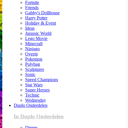
Fortnite
Friends
Gabby's Dollhouse
Harry Potter
Holiday & Event
Ideas
Jurassic World
Lego Movie
Minecraft
Ninjago
Overig
Pokemon
Polybag
Sculptures
Sonic
Speed Champions
Star Wars
Super Heroes
Technic
Wednesday
Duplo Onderdelen
In Duplo Onderdelen
Dieren