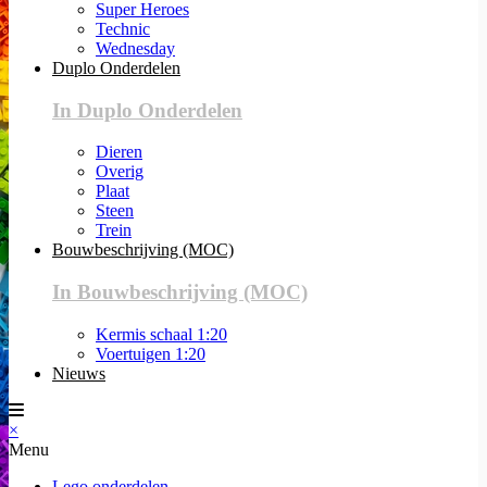
Super Heroes
Technic
Wednesday
Duplo Onderdelen
In Duplo Onderdelen
Dieren
Overig
Plaat
Steen
Trein
Bouwbeschrijving (MOC)
In Bouwbeschrijving (MOC)
Kermis schaal 1:20
Voertuigen 1:20
Nieuws
×
Menu
Lego onderdelen