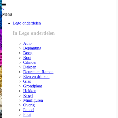
×
Menu
Lego onderdelen
In Lego onderdelen
Auto
Beplanting
Boog
Boot
Cilinder
Dakpan
Deuren en Ramen
Eten en drinken
Glas
Grondplaat
Hekken
Kegel
Minifiguren
Overig
Paneel
Plaat