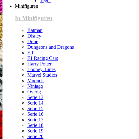
Tegel
Minifiguren
In Minifiguren
Batman
Disney
Dune
Dungeons and Dragons
Elf
F1 Racing Cars
Harry Potter
Looney Tunes
Marvel Studios
Muppets
Ninjago
Overig
Serie 13
Serie 14
Serie 15
Serie 16
Serie 17
Serie 18
Serie 19
Serie 20