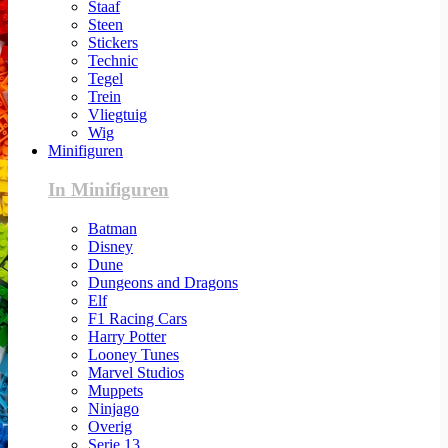
Staaf
Steen
Stickers
Technic
Tegel
Trein
Vliegtuig
Wig
Minifiguren
In Minifiguren
Batman
Disney
Dune
Dungeons and Dragons
Elf
F1 Racing Cars
Harry Potter
Looney Tunes
Marvel Studios
Muppets
Ninjago
Overig
Serie 13