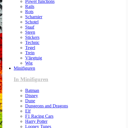
Power functions
Rails
Rots
Scharnier
Schotel
Staaf
Steen
Stickers
Technic
Tegel
Trein
Vliegtuig
Wig
Minifiguren
In Minifiguren
Batman
Disney
Dune
Dungeons and Dragons
Elf
F1 Racing Cars
Harry Potter
Looney Tunes