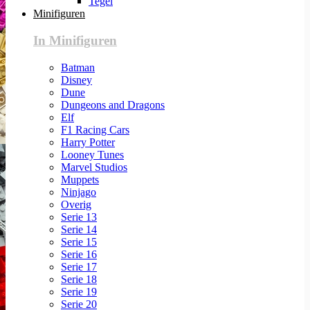
Tegel
Minifiguren
In Minifiguren
Batman
Disney
Dune
Dungeons and Dragons
Elf
F1 Racing Cars
Harry Potter
Looney Tunes
Marvel Studios
Muppets
Ninjago
Overig
Serie 13
Serie 14
Serie 15
Serie 16
Serie 17
Serie 18
Serie 19
Serie 20