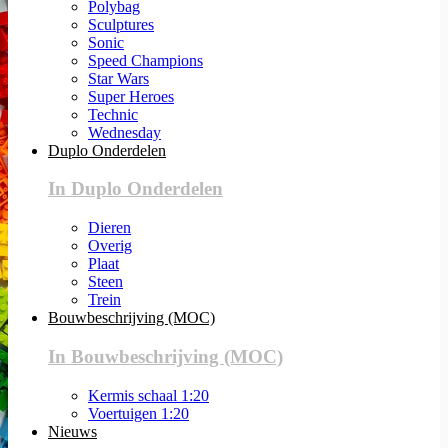
Polybag
Sculptures
Sonic
Speed Champions
Star Wars
Super Heroes
Technic
Wednesday
Duplo Onderdelen
In Duplo Onderdelen
Dieren
Overig
Plaat
Steen
Trein
Bouwbeschrijving (MOC)
In Bouwbeschrijving (MOC)
Kermis schaal 1:20
Voertuigen 1:20
Nieuws