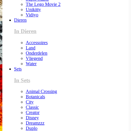
The Lego Movie 2
Unikitty
Vidiyo
Dieren
In Dieren
Accessoires
Land
Onderdelen
Vliegend
Water
Sets
In Sets
Animal Crossing
Botanicals
City
Classic
Creator
Disney
Dreamzzz
Duplo