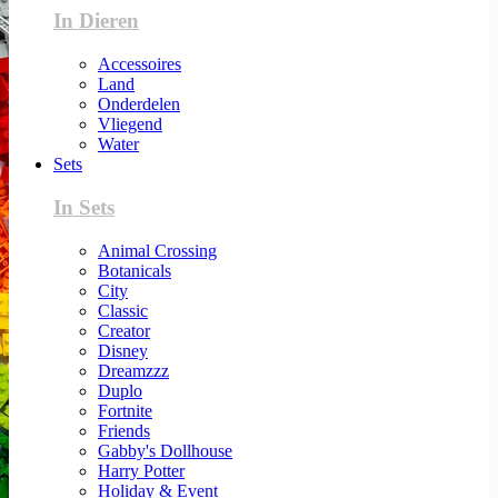
In Dieren
Accessoires
Land
Onderdelen
Vliegend
Water
Sets
In Sets
Animal Crossing
Botanicals
City
Classic
Creator
Disney
Dreamzzz
Duplo
Fortnite
Friends
Gabby's Dollhouse
Harry Potter
Holiday & Event