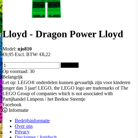
Lloyd - Dragon Power Lloyd
Model:
njo810
€9,95
Excl. BTW:
€8,22
Bestellen
Op voorraad: 30
Belangrijk
Let op: LEGO® onderdelen kunnen gevaarlijk zijn voor kinderen
jonger dan 3 jaar! LEGO, the LEGO logo are trademarks of The
LEGO Group of companies which is not associated with
Partijhandel Limpens / het Beekse Steentje
Facebook
Informatie
Bedrijfsinformatie
Over ons
Privacy
Disclaimer / Juridisch