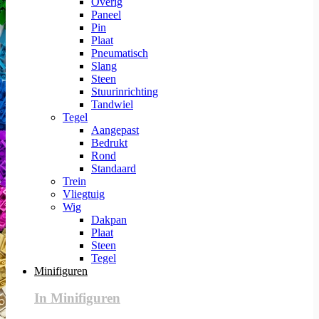
Overig
Paneel
Pin
Plaat
Pneumatisch
Slang
Steen
Stuurinrichting
Tandwiel
Tegel
Aangepast
Bedrukt
Rond
Standaard
Trein
Vliegtuig
Wig
Dakpan
Plaat
Steen
Tegel
Minifiguren
In Minifiguren