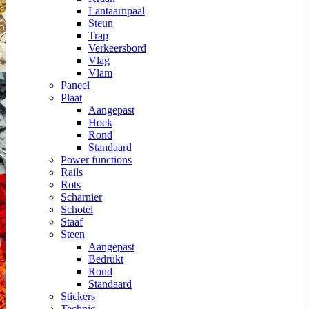
Lantaarnpaal
Steun
Trap
Verkeersbord
Vlag
Vlam
Paneel
Plaat
Aangepast
Hoek
Rond
Standaard
Power functions
Rails
Rots
Scharnier
Schotel
Staaf
Steen
Aangepast
Bedrukt
Rond
Standaard
Stickers
Technic