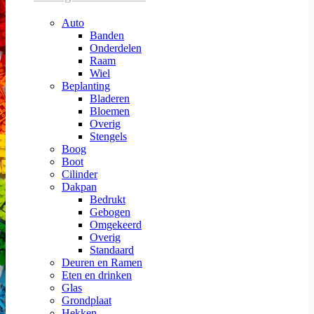
Auto
Banden
Onderdelen
Raam
Wiel
Beplanting
Bladeren
Bloemen
Overig
Stengels
Boog
Boot
Cilinder
Dakpan
Bedrukt
Gebogen
Omgekeerd
Overig
Standaard
Deuren en Ramen
Eten en drinken
Glas
Grondplaat
Hekken