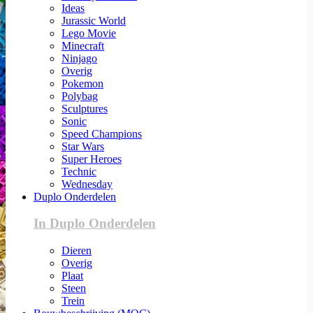
Ideas
Jurassic World
Lego Movie
Minecraft
Ninjago
Overig
Pokemon
Polybag
Sculptures
Sonic
Speed Champions
Star Wars
Super Heroes
Technic
Wednesday
Duplo Onderdelen
In Duplo Onderdelen
Dieren
Overig
Plaat
Steen
Trein