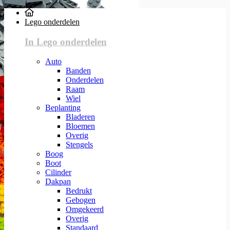
Lego onderdelen
In Lego onderdelen
Auto
Banden
Onderdelen
Raam
Wiel
Beplanting
Bladeren
Bloemen
Overig
Stengels
Boog
Boot
Cilinder
Dakpan
Bedrukt
Gebogen
Omgekeerd
Overig
Standaard