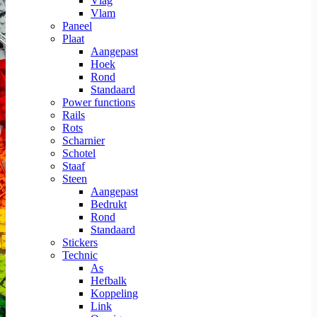
Vlag
Vlam
Paneel
Plaat
Aangepast
Hoek
Rond
Standaard
Power functions
Rails
Rots
Scharnier
Schotel
Staaf
Steen
Aangepast
Bedrukt
Rond
Standaard
Stickers
Technic
As
Hefbalk
Koppeling
Link