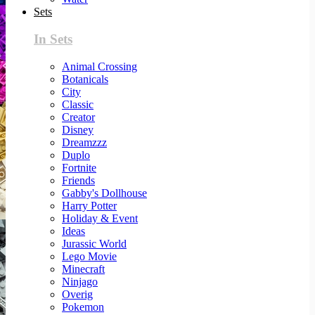
Sets
In Sets
Animal Crossing
Botanicals
City
Classic
Creator
Disney
Dreamzzz
Duplo
Fortnite
Friends
Gabby's Dollhouse
Harry Potter
Holiday & Event
Ideas
Jurassic World
Lego Movie
Minecraft
Ninjago
Overig
Pokemon