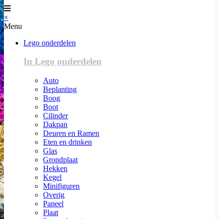
×
Menu
Lego onderdelen
In Lego onderdelen
Auto
Beplanting
Boog
Boot
Cilinder
Dakpan
Deuren en Ramen
Eten en drinken
Glas
Grondplaat
Hekken
Kegel
Minifiguren
Overig
Paneel
Plaat