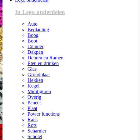
In Lego onderdelen
Auto
Beplanting
Boog
Boot
Cilinder
Dakpan
Deuren en Ramen
Eten en drinken
Glas
Grondplaat
Hekken
Kegel
Minifiguren
Overig
Paneel
Plaat
Power functions
Rails
Rots
Scharnier
Schotel