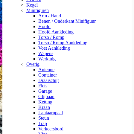
Kegel
Minifiguren
Arm / Hand
Benen / Onderkant Minifiguur
Hoofd
Hoofd Aankleding
Torso / Romp
Torso / Romp Aankleding
Voet Aankleding
Wapens
Werktuig
Overig
Antenne
Container
Draaischijf
Fiets
Garage
Glijbaan
Ketting
Kraan
Lantaarnpaal
Steun
Trap
Verkeersbord