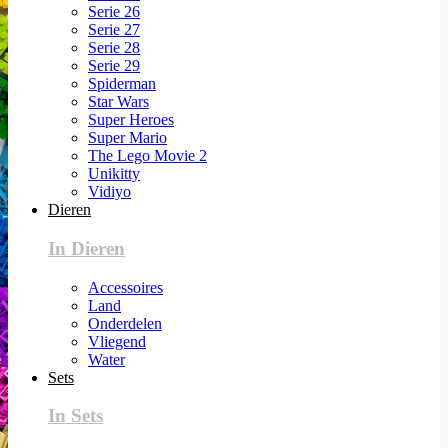
Serie 26
Serie 27
Serie 28
Serie 29
Spiderman
Star Wars
Super Heroes
Super Mario
The Lego Movie 2
Unikitty
Vidiyo
Dieren
In Dieren
Accessoires
Land
Onderdelen
Vliegend
Water
Sets
In Sets