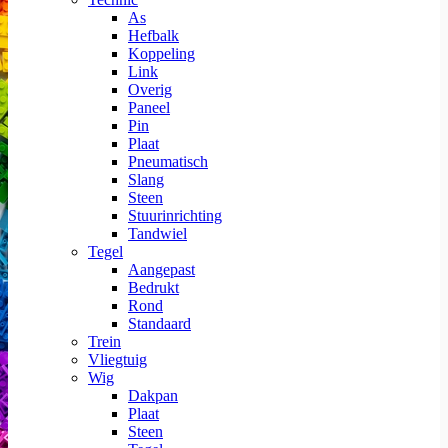
As
Hefbalk
Koppeling
Link
Overig
Paneel
Pin
Plaat
Pneumatisch
Slang
Steen
Stuurinrichting
Tandwiel
Tegel
Aangepast
Bedrukt
Rond
Standaard
Trein
Vliegtuig
Wig
Dakpan
Plaat
Steen