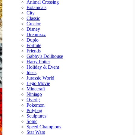
Animal Crossing
Botanicals
City
Classic
Creator
Disney
Dreamzzz
Duplo
Fortnite
Friends
Gabby's Dollhouse
Harry Potter
Holiday & Event
Ideas
Jurassic World
Lego Movie
Minecraft
Ninjago
Overig
Pokemon
Polybag
Sculptures
Sonic
Speed Champions
Star Wars