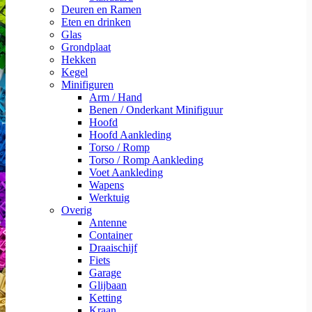
Deuren en Ramen
Eten en drinken
Glas
Grondplaat
Hekken
Kegel
Minifiguren
Arm / Hand
Benen / Onderkant Minifiguur
Hoofd
Hoofd Aankleding
Torso / Romp
Torso / Romp Aankleding
Voet Aankleding
Wapens
Werktuig
Overig
Antenne
Container
Draaischijf
Fiets
Garage
Glijbaan
Ketting
Kraan