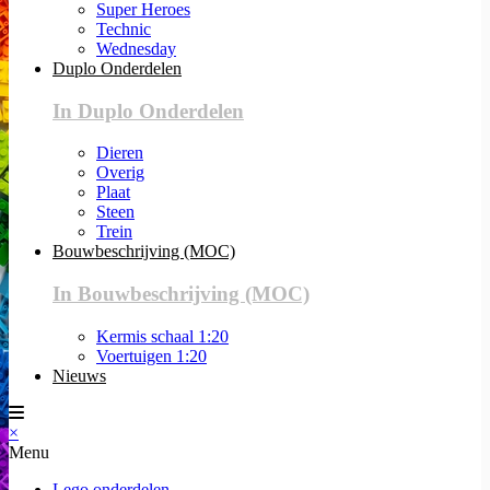
Super Heroes
Technic
Wednesday
Duplo Onderdelen
In Duplo Onderdelen
Dieren
Overig
Plaat
Steen
Trein
Bouwbeschrijving (MOC)
In Bouwbeschrijving (MOC)
Kermis schaal 1:20
Voertuigen 1:20
Nieuws
×
Menu
Lego onderdelen