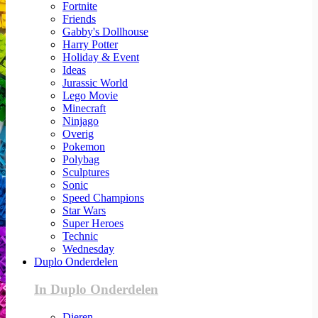
Fortnite
Friends
Gabby's Dollhouse
Harry Potter
Holiday & Event
Ideas
Jurassic World
Lego Movie
Minecraft
Ninjago
Overig
Pokemon
Polybag
Sculptures
Sonic
Speed Champions
Star Wars
Super Heroes
Technic
Wednesday
Duplo Onderdelen
In Duplo Onderdelen
Dieren