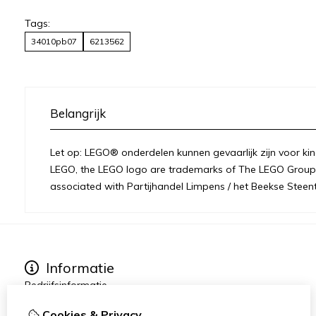
Tags:
34010pb07
6213562
Belangrijk
Let op: LEGO® onderdelen kunnen gevaarlijk zijn voor kin
LEGO, the LEGO logo are trademarks of The LEGO Group 
associated with Partijhandel Limpens / het Beekse Steent
Informatie
Bedrijfsinformatie
Over ons
Cookies & Privacy