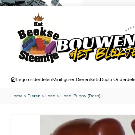
Lego onderdelen
Minifiguren
Dieren
Sets
Duplo Onderdel
Home
>
Dieren
>
Land
>
Hond, Puppy (Dash)