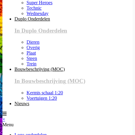
Super Heroes
Technic
Wednesday
Duplo Onderdelen
In Duplo Onderdelen
Dieren
Overig
Plaat
Steen
Trein
Bouwbeschrijving (MOC)
In Bouwbeschrijving (MOC)
Kermis schaal 1:20
Voertuigen 1:20
Nieuws
×
Menu
Lego onderdelen