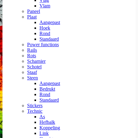
Vlag
Vlam
Paneel
Plaat
Aangepast
Hoek
Rond
Standaard
Power functions
Rails
Rots
Scharnier
Schotel
Staaf
Steen
Aangepast
Bedrukt
Rond
Standaard
Stickers
Technic
As
Hefbalk
Koppeling
Link