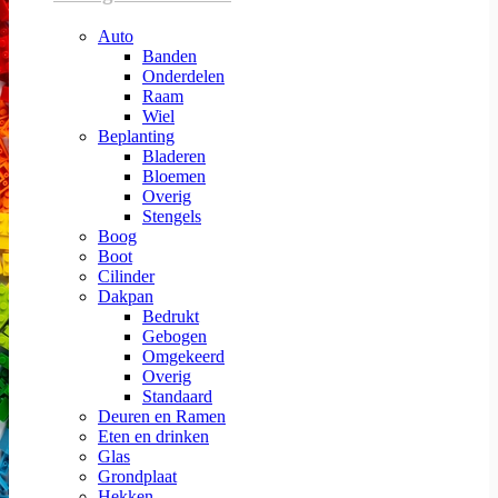
Auto
Banden
Onderdelen
Raam
Wiel
Beplanting
Bladeren
Bloemen
Overig
Stengels
Boog
Boot
Cilinder
Dakpan
Bedrukt
Gebogen
Omgekeerd
Overig
Standaard
Deuren en Ramen
Eten en drinken
Glas
Grondplaat
Hekken