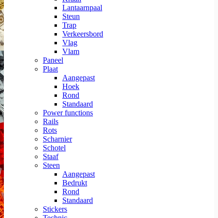
Lantaarnpaal
Steun
Trap
Verkeersbord
Vlag
Vlam
Paneel
Plaat
Aangepast
Hoek
Rond
Standaard
Power functions
Rails
Rots
Scharnier
Schotel
Staaf
Steen
Aangepast
Bedrukt
Rond
Standaard
Stickers
Technic