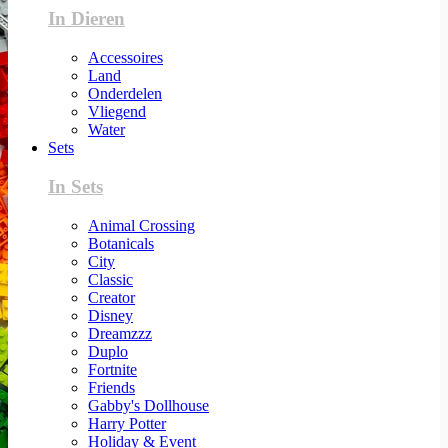
In Dieren
Accessoires
Land
Onderdelen
Vliegend
Water
Sets
In Sets
Animal Crossing
Botanicals
City
Classic
Creator
Disney
Dreamzzz
Duplo
Fortnite
Friends
Gabby's Dollhouse
Harry Potter
Holiday & Event