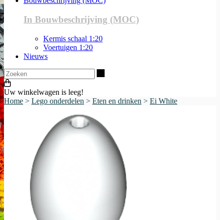
Bouwbeschrijving (MOC)
In Bouwbeschrijving (MOC)
Kermis schaal 1:20
Voertuigen 1:20
Nieuws
Zoeken
Uw winkelwagen is leeg!
Home
>
Lego onderdelen
>
Eten en drinken
>
Ei White