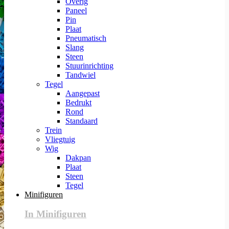
Overig
Paneel
Pin
Plaat
Pneumatisch
Slang
Steen
Stuurinrichting
Tandwiel
Tegel
Aangepast
Bedrukt
Rond
Standaard
Trein
Vliegtuig
Wig
Dakpan
Plaat
Steen
Tegel
Minifiguren
In Minifiguren