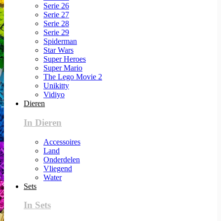
Serie 26
Serie 27
Serie 28
Serie 29
Spiderman
Star Wars
Super Heroes
Super Mario
The Lego Movie 2
Unikitty
Vidiyo
Dieren
In Dieren
Accessoires
Land
Onderdelen
Vliegend
Water
Sets
In Sets