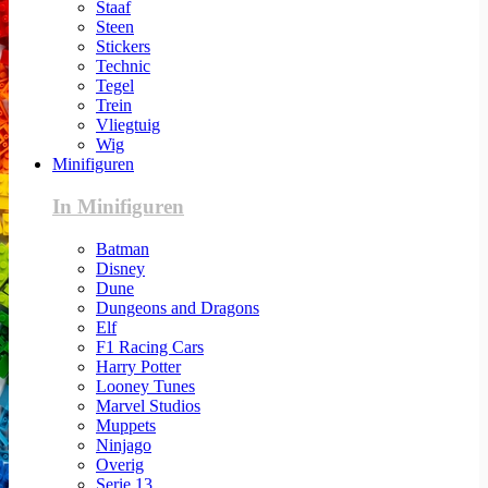
Staaf
Steen
Stickers
Technic
Tegel
Trein
Vliegtuig
Wig
Minifiguren
In Minifiguren
Batman
Disney
Dune
Dungeons and Dragons
Elf
F1 Racing Cars
Harry Potter
Looney Tunes
Marvel Studios
Muppets
Ninjago
Overig
Serie 13