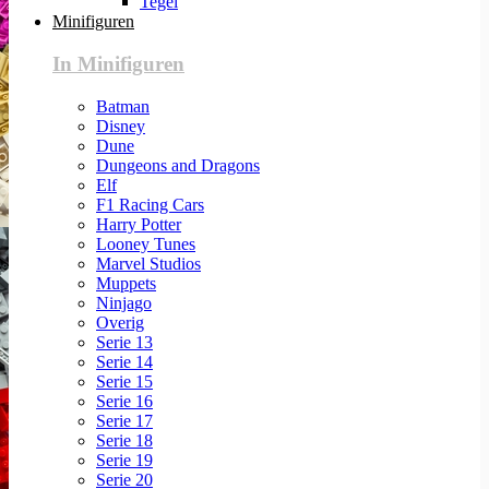
Tegel
Minifiguren
In Minifiguren
Batman
Disney
Dune
Dungeons and Dragons
Elf
F1 Racing Cars
Harry Potter
Looney Tunes
Marvel Studios
Muppets
Ninjago
Overig
Serie 13
Serie 14
Serie 15
Serie 16
Serie 17
Serie 18
Serie 19
Serie 20