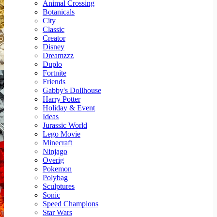
Animal Crossing
Botanicals
City
Classic
Creator
Disney
Dreamzzz
Duplo
Fortnite
Friends
Gabby's Dollhouse
Harry Potter
Holiday & Event
Ideas
Jurassic World
Lego Movie
Minecraft
Ninjago
Overig
Pokemon
Polybag
Sculptures
Sonic
Speed Champions
Star Wars