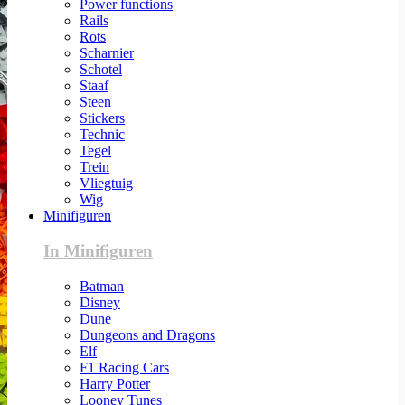
Power functions
Rails
Rots
Scharnier
Schotel
Staaf
Steen
Stickers
Technic
Tegel
Trein
Vliegtuig
Wig
Minifiguren
In Minifiguren
Batman
Disney
Dune
Dungeons and Dragons
Elf
F1 Racing Cars
Harry Potter
Looney Tunes