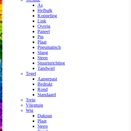
As
Hefbalk
Koppeling
Link
Overig
Paneel
Pin
Plaat
Pneumatisch
Slang
Steen
Stuurinrichting
Tandwiel
Tegel
Aangepast
Bedrukt
Rond
Standaard
Trein
Vliegtuig
Wig
Dakpan
Plaat
Steen