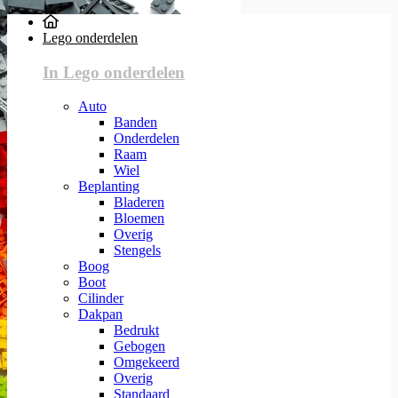
Lego onderdelen
In Lego onderdelen
Auto
Banden
Onderdelen
Raam
Wiel
Beplanting
Bladeren
Bloemen
Overig
Stengels
Boog
Boot
Cilinder
Dakpan
Bedrukt
Gebogen
Omgekeerd
Overig
Standaard