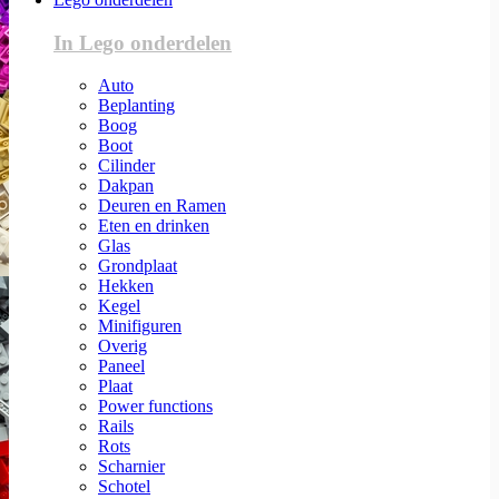
In Lego onderdelen
Auto
Beplanting
Boog
Boot
Cilinder
Dakpan
Deuren en Ramen
Eten en drinken
Glas
Grondplaat
Hekken
Kegel
Minifiguren
Overig
Paneel
Plaat
Power functions
Rails
Rots
Scharnier
Schotel