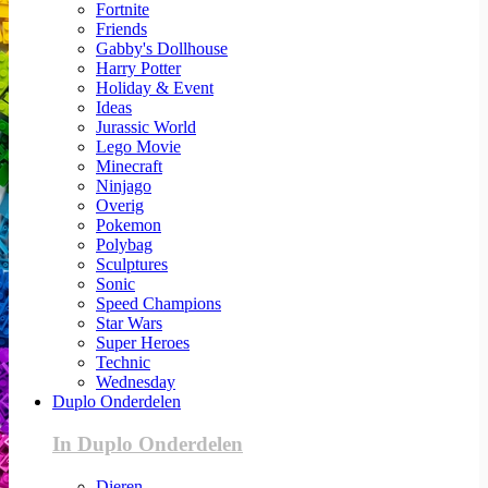
Fortnite
Friends
Gabby's Dollhouse
Harry Potter
Holiday & Event
Ideas
Jurassic World
Lego Movie
Minecraft
Ninjago
Overig
Pokemon
Polybag
Sculptures
Sonic
Speed Champions
Star Wars
Super Heroes
Technic
Wednesday
Duplo Onderdelen
In Duplo Onderdelen
Dieren