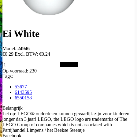
Ei White
Model:
24946
€0,29
Excl. BTW:
€0,24
Bestellen
Op voorraad: 230
Tags:
53677
6143595
6550158
Belangrijk
Let op: LEGO® onderdelen kunnen gevaarlijk zijn voor kinderen
jonger dan 3 jaar! LEGO, the LEGO logo are trademarks of The
LEGO Group of companies which is not associated with
Partijhandel Limpens / het Beekse Steentje
Facebook