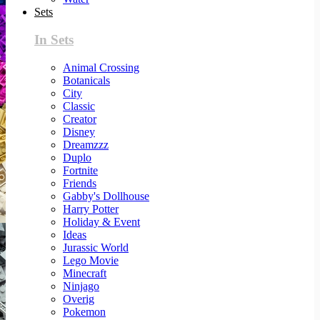
Sets
In Sets
Animal Crossing
Botanicals
City
Classic
Creator
Disney
Dreamzzz
Duplo
Fortnite
Friends
Gabby's Dollhouse
Harry Potter
Holiday & Event
Ideas
Jurassic World
Lego Movie
Minecraft
Ninjago
Overig
Pokemon