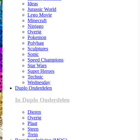
Ideas
Jurassic World
Lego Movie
Minecraft
Ninjago
Overig
Pokemon
Polybag
Sculptures
Sonic
Speed Champions
Star Wars
Super Heroes
Technic
Wednesday
Duplo Onderdelen
In Duplo Onderdelen
Dieren
Overig
Plaat
Steen
Trein