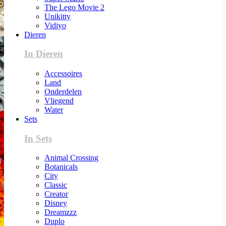
The Lego Movie 2
Unikitty
Vidiyo
Dieren
In Dieren
Accessoires
Land
Onderdelen
Vliegend
Water
Sets
In Sets
Animal Crossing
Botanicals
City
Classic
Creator
Disney
Dreamzzz
Duplo