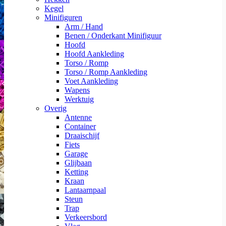
Kegel
Minifiguren
Arm / Hand
Benen / Onderkant Minifiguur
Hoofd
Hoofd Aankleding
Torso / Romp
Torso / Romp Aankleding
Voet Aankleding
Wapens
Werktuig
Overig
Antenne
Container
Draaischijf
Fiets
Garage
Glijbaan
Ketting
Kraan
Lantaarnpaal
Steun
Trap
Verkeersbord