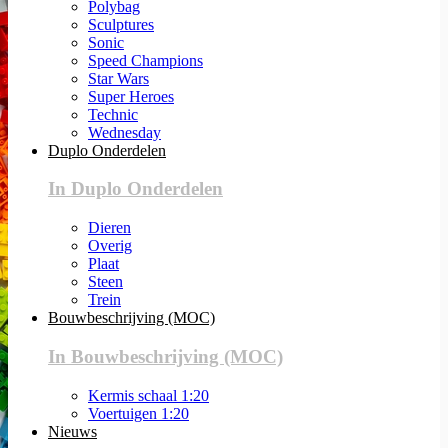
Polybag
Sculptures
Sonic
Speed Champions
Star Wars
Super Heroes
Technic
Wednesday
Duplo Onderdelen
In Duplo Onderdelen
Dieren
Overig
Plaat
Steen
Trein
Bouwbeschrijving (MOC)
In Bouwbeschrijving (MOC)
Kermis schaal 1:20
Voertuigen 1:20
Nieuws