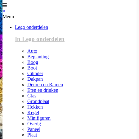
×
Menu
Lego onderdelen
In Lego onderdelen
Auto
Beplanting
Boog
Boot
Cilinder
Dakpan
Deuren en Ramen
Eten en drinken
Glas
Grondplaat
Hekken
Kegel
Minifiguren
Overig
Paneel
Plaat