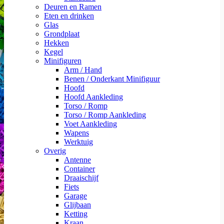
Deuren en Ramen
Eten en drinken
Glas
Grondplaat
Hekken
Kegel
Minifiguren
Arm / Hand
Benen / Onderkant Minifiguur
Hoofd
Hoofd Aankleding
Torso / Romp
Torso / Romp Aankleding
Voet Aankleding
Wapens
Werktuig
Overig
Antenne
Container
Draaischijf
Fiets
Garage
Glijbaan
Ketting
Kraan