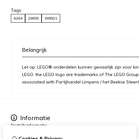
Tags:
6264
28655
389921
Belangrijk
Let op: LEGO® onderdelen kunnen gevaarlijk zijn voor kin
LEGO, the LEGO logo are trademarks of The LEGO Group 
associated with Partijhandel Limpens / het Beekse Steent
Informatie
Bedrijfsinformatie
Over ons
Cookies & Privacy