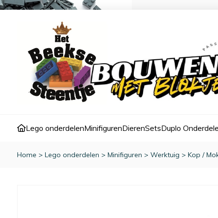
Lego onderdelen
Minifiguren
Dieren
Sets
Duplo Onderdel
Home
>
Lego onderdelen
>
Minifiguren
>
Werktuig
>
Kop / Mok