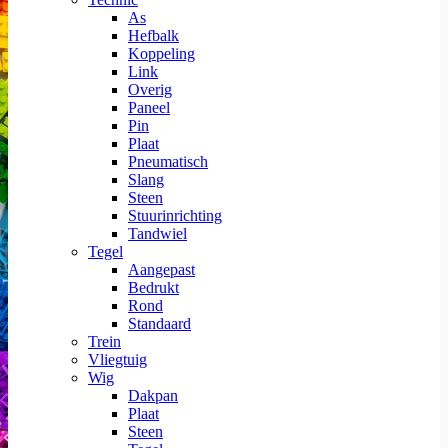
As
Hefbalk
Koppeling
Link
Overig
Paneel
Pin
Plaat
Pneumatisch
Slang
Steen
Stuurinrichting
Tandwiel
Tegel
Aangepast
Bedrukt
Rond
Standaard
Trein
Vliegtuig
Wig
Dakpan
Plaat
Steen