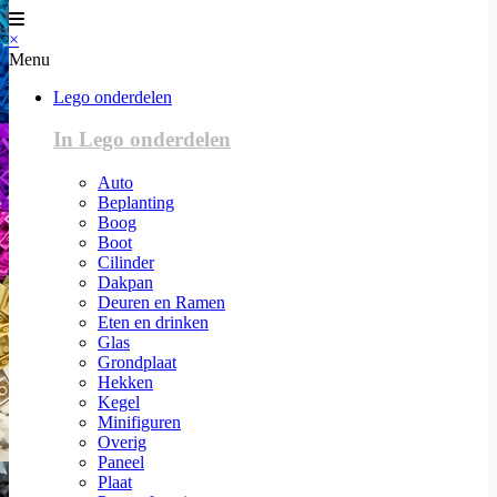
×
Menu
Lego onderdelen
In Lego onderdelen
Auto
Beplanting
Boog
Boot
Cilinder
Dakpan
Deuren en Ramen
Eten en drinken
Glas
Grondplaat
Hekken
Kegel
Minifiguren
Overig
Paneel
Plaat