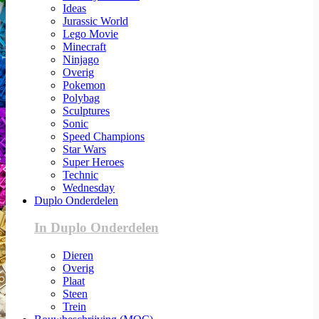
Ideas
Jurassic World
Lego Movie
Minecraft
Ninjago
Overig
Pokemon
Polybag
Sculptures
Sonic
Speed Champions
Star Wars
Super Heroes
Technic
Wednesday
Duplo Onderdelen
In Duplo Onderdelen
Dieren
Overig
Plaat
Steen
Trein