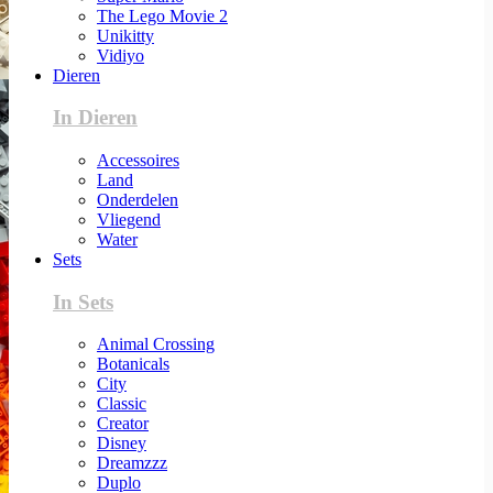
The Lego Movie 2
Unikitty
Vidiyo
Dieren
In Dieren
Accessoires
Land
Onderdelen
Vliegend
Water
Sets
In Sets
Animal Crossing
Botanicals
City
Classic
Creator
Disney
Dreamzzz
Duplo