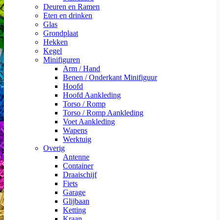
Deuren en Ramen
Eten en drinken
Glas
Grondplaat
Hekken
Kegel
Minifiguren
Arm / Hand
Benen / Onderkant Minifiguur
Hoofd
Hoofd Aankleding
Torso / Romp
Torso / Romp Aankleding
Voet Aankleding
Wapens
Werktuig
Overig
Antenne
Container
Draaischijf
Fiets
Garage
Glijbaan
Ketting
Kraan