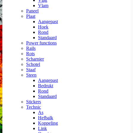
Vlag
Vlam
Paneel
Plaat
Aangepast
Hoek
Rond
Standaard
Power functions
Rails
Rots
Scharnier
Schotel
Staaf
Steen
Aangepast
Bedrukt
Rond
Standaard
Stickers
Technic
As
Hefbalk
Koppeling
Link