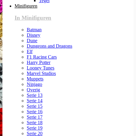
Tegel
Minifiguren
In Minifiguren
Batman
Disney
Dune
Dungeons and Dragons
Elf
F1 Racing Cars
Harry Potter
Looney Tunes
Marvel Studios
Muppets
Ninjago
Overig
Serie 13
Serie 14
Serie 15
Serie 16
Serie 17
Serie 18
Serie 19
Serie 20