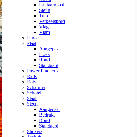
Lantaarnpaal
Steun
Trap
Verkeersbord
Vlag
Vlam
Paneel
Plaat
Aangepast
Hoek
Rond
Standaard
Power functions
Rails
Rots
Scharnier
Schotel
Staaf
Steen
Aangepast
Bedrukt
Rond
Standaard
Stickers
Technic