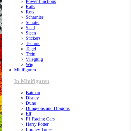
Power functions
Rails
Rots
Scharnier
Schotel
Staaf
Steen
Stickers
Technic
Tegel
Trein
Vliegtuig
Wig
Minifiguren
In Minifiguren
Batman
Disney
Dune
Dungeons and Dragons
Elf
F1 Racing Cars
Harry Potter
Looney Tunes