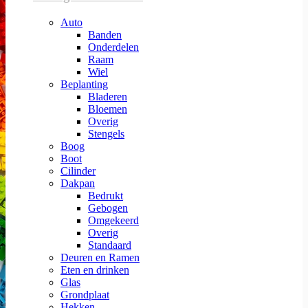
Auto
Banden
Onderdelen
Raam
Wiel
Beplanting
Bladeren
Bloemen
Overig
Stengels
Boog
Boot
Cilinder
Dakpan
Bedrukt
Gebogen
Omgekeerd
Overig
Standaard
Deuren en Ramen
Eten en drinken
Glas
Grondplaat
Hekken