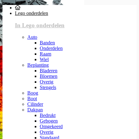
Lego onderdelen
In Lego onderdelen
Auto
Banden
Onderdelen
Raam
Wiel
Beplanting
Bladeren
Bloemen
Overig
Stengels
Boog
Boot
Cilinder
Dakpan
Bedrukt
Gebogen
Omgekeerd
Overig
Standaard