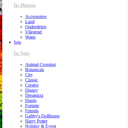
In Dieren
Accessoires
Land
Onderdelen
Vliegend
Water
Sets
In Sets
Animal Crossing
Botanicals
City
Classic
Creator
Disney
Dreamzzz
Duplo
Fortnite
Friends
Gabby's Dollhouse
Harry Potter
Holiday & Event