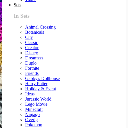
Sets
In Sets
Animal Crossing
Botanicals
City
Classic
Creator
Disney
Dreamzzz
Duplo
Fortnite
Friends
Gabby's Dollhouse
Harry Potter
Holiday & Event
Ideas
Jurassic World
Lego Movie
Minecraft
Ninjago
Overig
Pokemon