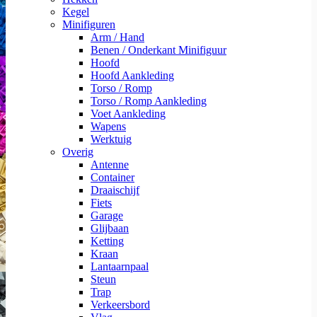
Kegel
Minifiguren
Arm / Hand
Benen / Onderkant Minifiguur
Hoofd
Hoofd Aankleding
Torso / Romp
Torso / Romp Aankleding
Voet Aankleding
Wapens
Werktuig
Overig
Antenne
Container
Draaischijf
Fiets
Garage
Glijbaan
Ketting
Kraan
Lantaarnpaal
Steun
Trap
Verkeersbord