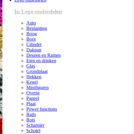
In Lego onderdelen
Auto
Beplanting
Boog
Boot
Cilinder
Dakpan
Deuren en Ramen
Eten en drinken
Glas
Grondplaat
Hekken
Kegel
Minifiguren
Overig
Paneel
Plaat
Power functions
Rails
Rots
Scharnier
Schotel