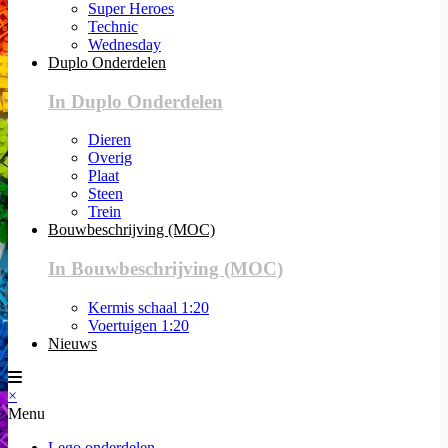
Super Heroes
Technic
Wednesday
Duplo Onderdelen
In Duplo Onderdelen
Dieren
Overig
Plaat
Steen
Trein
Bouwbeschrijving (MOC)
In Bouwbeschrijving (MOC)
Kermis schaal 1:20
Voertuigen 1:20
Nieuws
×
Menu
Lego onderdelen