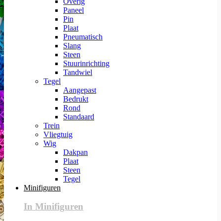
Overig
Paneel
Pin
Plaat
Pneumatisch
Slang
Steen
Stuurinrichting
Tandwiel
Tegel
Aangepast
Bedrukt
Rond
Standaard
Trein
Vliegtuig
Wig
Dakpan
Plaat
Steen
Tegel
Minifiguren
In Minifiguren