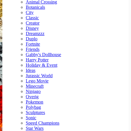
Animal Crossing
Botanicals
City
Classic
Creator
Disney
Dreamzzz
Duplo
Fortnite
Friends
Gabby's Dollhouse
Harry Potter
Holiday & Event
Ideas
Jurassic World
Lego Movie
Minecraft
Ninjago
Overig
Pokemon
Polybag
Sculptures
Sonic
Speed Champions
Star Wars