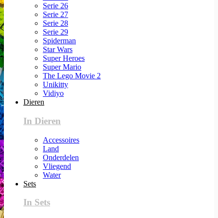
Serie 26
Serie 27
Serie 28
Serie 29
Spiderman
Star Wars
Super Heroes
Super Mario
The Lego Movie 2
Unikitty
Vidiyo
Dieren
In Dieren
Accessoires
Land
Onderdelen
Vliegend
Water
Sets
In Sets