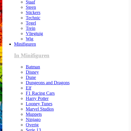
Staaf
Steen
Stickers
Technic
Tegel
Trein
Vliegtuig
Wig
Minifiguren
In Minifiguren
Batman
Disney
Dune
Dungeons and Dragons
Elf
F1 Racing Cars
Harry Potter
Looney Tunes
Marvel Studios
Muppets
Ninjago
Overig
Serie 13