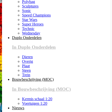
Polybag
Sculptures
Sonic
Speed Champions
Star Wars
Super Heroes
Technic
Wednesday
Duplo Onderdelen
In Duplo Onderdelen
Dieren
Overig
Plaat
Steen
Trein
Bouwbeschrijving (MOC)
In Bouwbeschrijving (MOC)
Kermis schaal 1:20
Voertuigen 1:20
Nieuws