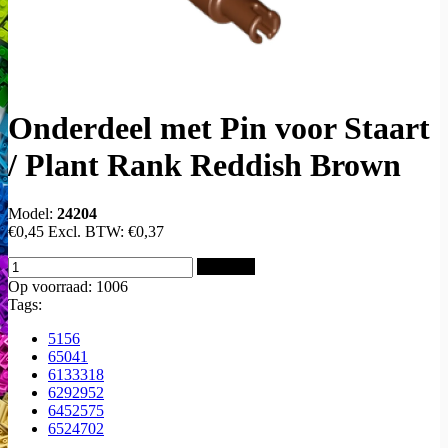
Onderdeel met Pin voor Staart
/ Plant Rank Reddish Brown
Model:
24204
€0,45
Excl. BTW:
€0,37
Bestellen
Op voorraad: 1006
Tags:
5156
65041
6133318
6292952
6452575
6524702