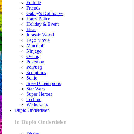
Fortnite
Friends
Gabby's Dollhouse
Harry Potter
Holiday & Event
Ideas
Jurassic World
Lego Movie
Minecraft
Ninjago
Overig
Pokemon
Polybag
Sculptures
Sonic
Speed Champions
Star Wars
Super Heroes
Technic
Wednesday
Duplo Onderdelen
In Duplo Onderdelen
Dieren