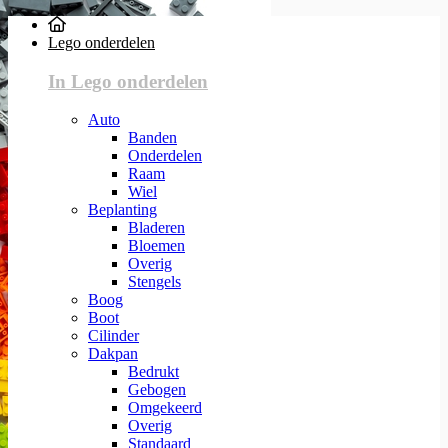
Lego onderdelen
In Lego onderdelen
Auto
Banden
Onderdelen
Raam
Wiel
Beplanting
Bladeren
Bloemen
Overig
Stengels
Boog
Boot
Cilinder
Dakpan
Bedrukt
Gebogen
Omgekeerd
Overig
Standaard