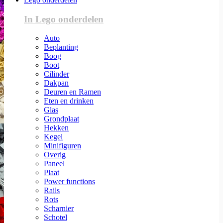
In Lego onderdelen
Auto
Beplanting
Boog
Boot
Cilinder
Dakpan
Deuren en Ramen
Eten en drinken
Glas
Grondplaat
Hekken
Kegel
Minifiguren
Overig
Paneel
Plaat
Power functions
Rails
Rots
Scharnier
Schotel