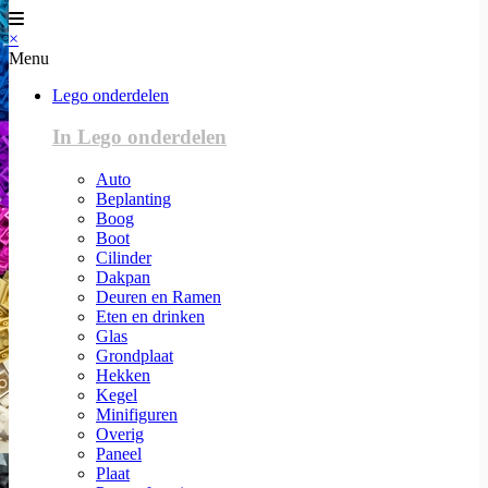
×
Menu
Lego onderdelen
In Lego onderdelen
Auto
Beplanting
Boog
Boot
Cilinder
Dakpan
Deuren en Ramen
Eten en drinken
Glas
Grondplaat
Hekken
Kegel
Minifiguren
Overig
Paneel
Plaat