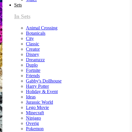
Sets
In Sets
Animal Crossing
Botanicals
City
Classic
Creator
Disney
Dreamzzz
Duplo
Fortnite
Friends
Gabby's Dollhouse
Harry Potter
Holiday & Event
Ideas
Jurassic World
Lego Movie
Minecraft
Ninjago
Overig
Pokemon