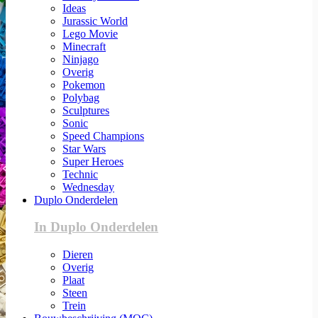
Ideas
Jurassic World
Lego Movie
Minecraft
Ninjago
Overig
Pokemon
Polybag
Sculptures
Sonic
Speed Champions
Star Wars
Super Heroes
Technic
Wednesday
Duplo Onderdelen
In Duplo Onderdelen
Dieren
Overig
Plaat
Steen
Trein