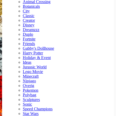
Animal Crossing
Botanicals
City
Classic
Creator
Disney
Dreamzzz
Duplo
Fortnite
Friends
Gabby's Dollhouse
Harry Potter
Holiday & Event
Ideas
Jurassic World
Lego Movie
Minecraft
Ninjago
Overig
Pokemon
Polybag
Sculptures
Sonic
Speed Champions
Star Wars