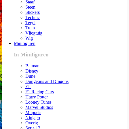
Staaf
Steen
Stickers
Technic
Tegel
Trein
Vliegtuig
Wig
Minifiguren
In Minifiguren
Batman
Disney
Dune
Dungeons and Dragons
Elf
F1 Racing Cars
Harry Potter
Looney Tunes
Marvel Studios
Muppets
Ninjago
Overig
Serie 13