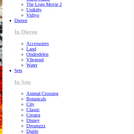
The Lego Movie 2
Unikitty
Vidiyo
Dieren
In Dieren
Accessoires
Land
Onderdelen
Vliegend
Water
Sets
In Sets
Animal Crossing
Botanicals
City
Classic
Creator
Disney
Dreamzzz
Duplo