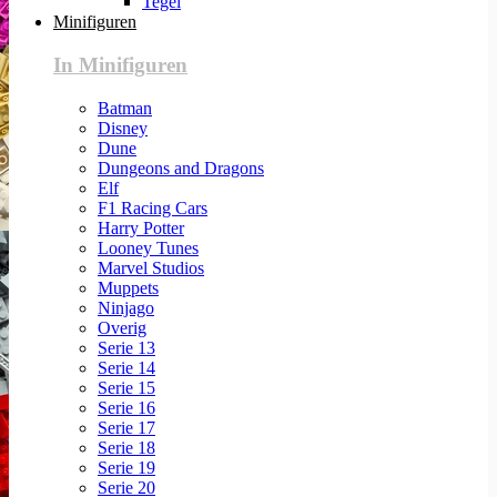
Tegel
Minifiguren
In Minifiguren
Batman
Disney
Dune
Dungeons and Dragons
Elf
F1 Racing Cars
Harry Potter
Looney Tunes
Marvel Studios
Muppets
Ninjago
Overig
Serie 13
Serie 14
Serie 15
Serie 16
Serie 17
Serie 18
Serie 19
Serie 20