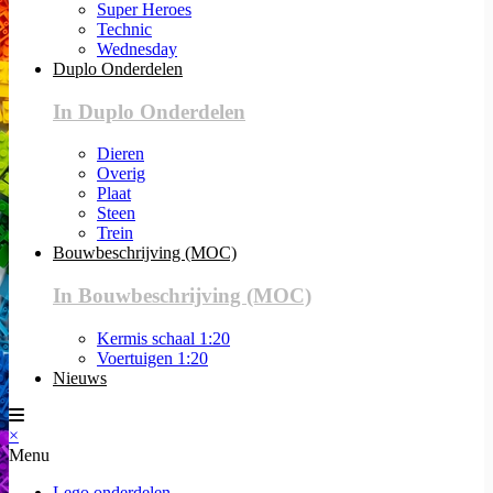
Super Heroes
Technic
Wednesday
Duplo Onderdelen
In Duplo Onderdelen
Dieren
Overig
Plaat
Steen
Trein
Bouwbeschrijving (MOC)
In Bouwbeschrijving (MOC)
Kermis schaal 1:20
Voertuigen 1:20
Nieuws
×
Menu
Lego onderdelen