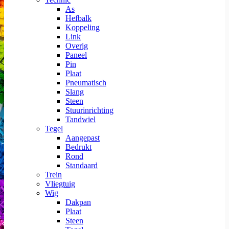
As
Hefbalk
Koppeling
Link
Overig
Paneel
Pin
Plaat
Pneumatisch
Slang
Steen
Stuurinrichting
Tandwiel
Tegel
Aangepast
Bedrukt
Rond
Standaard
Trein
Vliegtuig
Wig
Dakpan
Plaat
Steen