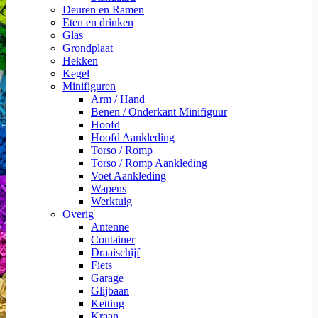
Deuren en Ramen
Eten en drinken
Glas
Grondplaat
Hekken
Kegel
Minifiguren
Arm / Hand
Benen / Onderkant Minifiguur
Hoofd
Hoofd Aankleding
Torso / Romp
Torso / Romp Aankleding
Voet Aankleding
Wapens
Werktuig
Overig
Antenne
Container
Draaischijf
Fiets
Garage
Glijbaan
Ketting
Kraan