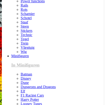
Power functions
Rails
Rots
Scharnier
Schotel
Staaf
Steen
Stickers
Technic
Tegel
Trein
Vliegtuig
Wig
Minifiguren
In Minifiguren
Batman
Disney
Dune
Dungeons and Dragons
Elf
F1 Racing Cars
Harry Potter
Looney Tunes