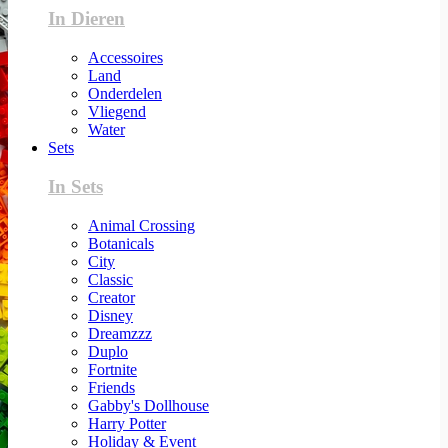
In Dieren
Accessoires
Land
Onderdelen
Vliegend
Water
Sets
In Sets
Animal Crossing
Botanicals
City
Classic
Creator
Disney
Dreamzzz
Duplo
Fortnite
Friends
Gabby's Dollhouse
Harry Potter
Holiday & Event