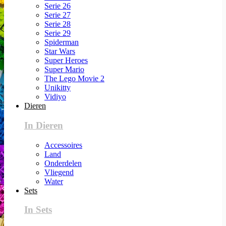
Serie 26
Serie 27
Serie 28
Serie 29
Spiderman
Star Wars
Super Heroes
Super Mario
The Lego Movie 2
Unikitty
Vidiyo
Dieren
In Dieren
Accessoires
Land
Onderdelen
Vliegend
Water
Sets
In Sets