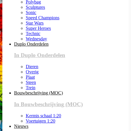
Polybag
Sculptures
Sonic
Speed Champions
Star Wars
Super Heroes
Technic
Wednesday
Duplo Onderdelen
In Duplo Onderdelen
Dieren
Overig
Plaat
Steen
Trein
Bouwbeschrijving (MOC)
In Bouwbeschrijving (MOC)
Kermis schaal 1:20
Voertuigen 1:20
Nieuws