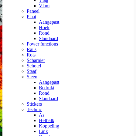
Vlag
Vlam
Paneel
Plaat
Aangepast
Hoek
Rond
Standaard
Power functions
Rails
Rots
Scharnier
Schotel
Staaf
Steen
Aangepast
Bedrukt
Rond
Standaard
Stickers
Technic
As
Hefbalk
Koppeling
Link