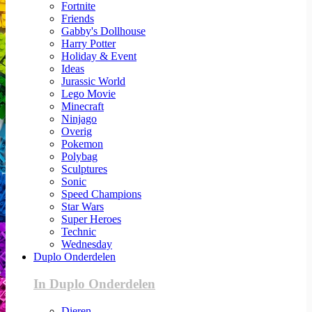
Fortnite
Friends
Gabby's Dollhouse
Harry Potter
Holiday & Event
Ideas
Jurassic World
Lego Movie
Minecraft
Ninjago
Overig
Pokemon
Polybag
Sculptures
Sonic
Speed Champions
Star Wars
Super Heroes
Technic
Wednesday
Duplo Onderdelen
In Duplo Onderdelen
Dieren