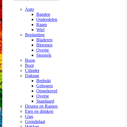
Auto
Banden
Onderdelen
Raam
Wiel
Beplanting
Bladeren
Bloemen
Overig
Stengels
Boog
Boot
Cilinder
Dakpan
Bedrukt
Gebogen
Omgekeerd
Overig
Standaard
Deuren en Ramen
Eten en drinken
Glas
Grondplaat
Hekken