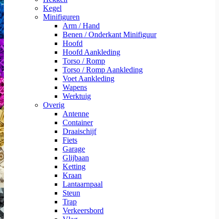
Kegel
Minifiguren
Arm / Hand
Benen / Onderkant Minifiguur
Hoofd
Hoofd Aankleding
Torso / Romp
Torso / Romp Aankleding
Voet Aankleding
Wapens
Werktuig
Overig
Antenne
Container
Draaischijf
Fiets
Garage
Glijbaan
Ketting
Kraan
Lantaarnpaal
Steun
Trap
Verkeersbord