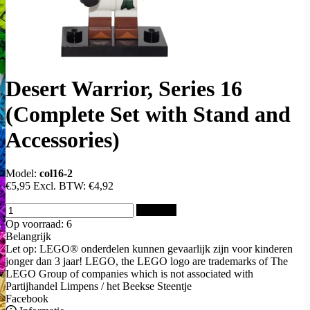
Desert Warrior, Series 16
(Complete Set with Stand and
Accessories)
Model:
col16-2
€5,95
Excl. BTW:
€4,92
Bestellen
Op voorraad: 6
Belangrijk
Let op: LEGO® onderdelen kunnen gevaarlijk zijn voor kinderen
jonger dan 3 jaar! LEGO, the LEGO logo are trademarks of The
LEGO Group of companies which is not associated with
Partijhandel Limpens / het Beekse Steentje
Facebook