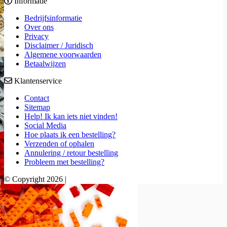
Informatie
Bedrijfsinformatie
Over ons
Privacy
Disclaimer / Juridisch
Algemene voorwaarden
Betaalwijzen
Klantenservice
Contact
Sitemap
Help! Ik kan iets niet vinden!
Social Media
Hoe plaats ik een bestelling?
Verzenden of ophalen
Annulering / retour bestelling
Probleem met bestelling?
© Copyright 2026 |