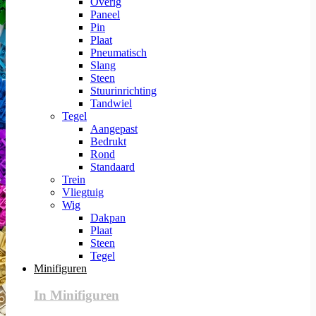
Overig
Paneel
Pin
Plaat
Pneumatisch
Slang
Steen
Stuurinrichting
Tandwiel
Tegel
Aangepast
Bedrukt
Rond
Standaard
Trein
Vliegtuig
Wig
Dakpan
Plaat
Steen
Tegel
Minifiguren
In Minifiguren