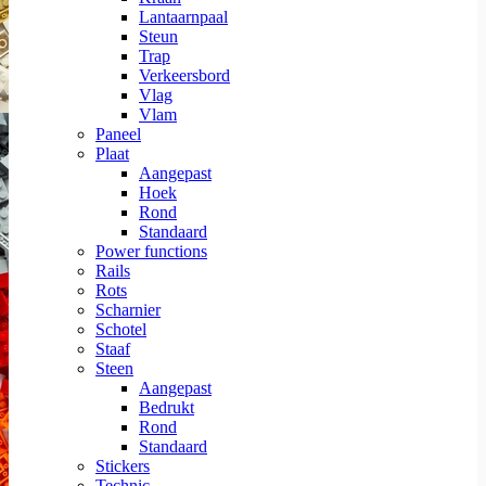
Lantaarnpaal
Steun
Trap
Verkeersbord
Vlag
Vlam
Paneel
Plaat
Aangepast
Hoek
Rond
Standaard
Power functions
Rails
Rots
Scharnier
Schotel
Staaf
Steen
Aangepast
Bedrukt
Rond
Standaard
Stickers
Technic